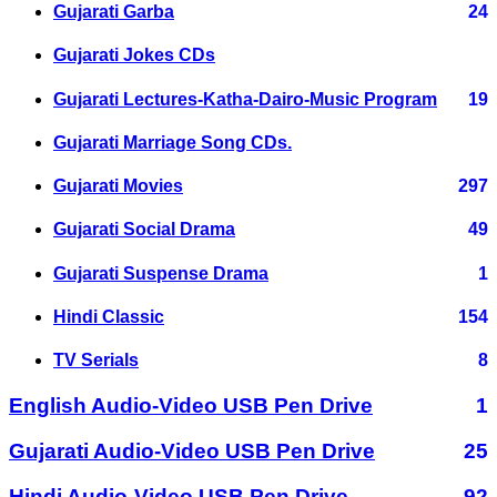
Gujarati Garba
24
Gujarati Jokes CDs
Gujarati Lectures-Katha-Dairo-Music Program
19
Gujarati Marriage Song CDs.
Gujarati Movies
297
Gujarati Social Drama
49
Gujarati Suspense Drama
1
Hindi Classic
154
TV Serials
8
English Audio-Video USB Pen Drive
1
Gujarati Audio-Video USB Pen Drive
25
Hindi Audio-Video USB Pen Drive
92