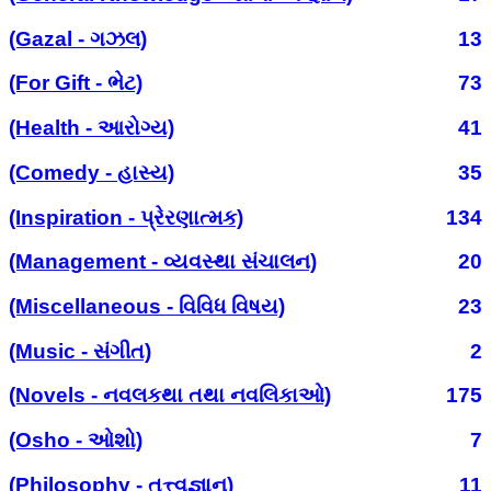
(Gazal - ગઝલ)
13
(For Gift - ભેટ)
73
(Health - આરોગ્ય)
41
(Comedy - હાસ્ય)
35
(Inspiration - પ્રેરણાત્મક)
134
(Management - વ્યવસ્થા સંચાલન)
20
(Miscellaneous - વિવિધ વિષય)
23
(Music - સંગીત)
2
(Novels - નવલકથા તથા નવલિકાઓ)
175
(Osho - ઓશો)
7
(Philosophy - તત્ત્વજ્ઞાન)
11