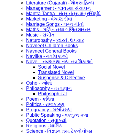
Literature (Gujarati) - લોકસાહિત્ય
Management - વ્યવસ્થા સંચાલન
Mantra Tantra - મંત્ર તંત્ર, મંત્રસિદ્ધિ
Marketing - વેચાણ સેવા
Marriage Songs - લગ્ન ગીતો
Maths - ગણિત તથા ગણિતશાસ્ત્ર
Music - સંગીત
Naturopathy - કુદરતી ઉપચાર
Navneet Children Books
Navneet General Books
Navlika - નવલિકાઓ
Novel - નવલકથા તથા નવલિકાઓ
Social Novel
Translated Novel
Suspense & Detective
Osho - ઓશો
Philosophy - તત્ત્વજ્ઞાન
Philosophical
Poem - કવિતા
Politics - રાજકારણ
Pregnancy - ગર્ભાવસ્થા
Public Speaking - વક્તુત્વ કળા
Quotation - સુવાક્યો
Religious - ધાર્મિક
Science - વિજ્ઞાન તથા ટેકનોલોજી