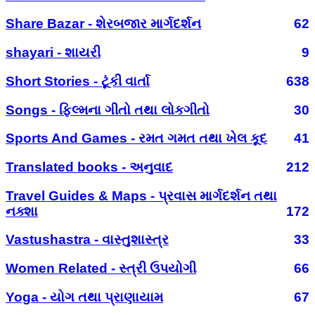
Share Bazar - શેરબજાર માર્ગદર્શન
62
shayari - શાયરી
9
Short Stories - ટૂંકી વાર્તા
638
Songs - ફિલ્મના ગીતો તથા લોકગીતો
30
Sports And Games - રમત ગમત તથા ખેલ કૂદ
41
Translated books - અનુવાદ
212
Travel Guides & Maps - પ્રવાસ માર્ગદર્શન તથા
નક્શા
172
Vastushastra - વાસ્તુશાસ્ત્ર
33
Women Related - સ્ત્રી ઉપયોગી
66
Yoga - યોગ તથા પ્રાણાયામ
67