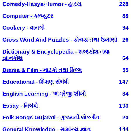
Comedy-Hasya-Humor - હાસ્ય
228
Computer - કમ્પ્યુટર
88
Cookery - વાનગી
94
Cross Word And Puzzles - કોયડા તથા ઉખાણાં
26
Dictionary & Encyclopedia - શબ્દકોશ તથા
જ્ઞાનકોશ
64
Drama & Film - નાટકો તથા ફિલ્મ
55
Educational - શિક્ષણ સંબંધી
147
English Learning - અંગ્રેજી શીખો
34
Essay - નિબંધો
193
Folk Songs Gujarati - ગુજરાતી લોકગીત
20
General Knowledge - સામાન્ય જ્ઞાન
144