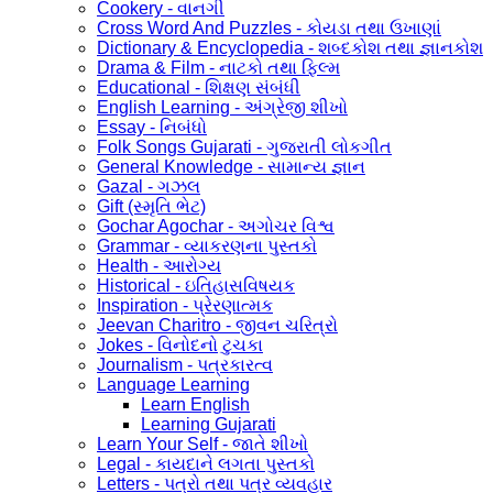
Cookery - વાનગી
Cross Word And Puzzles - કોયડા તથા ઉખાણાં
Dictionary & Encyclopedia - શબ્દકોશ તથા જ્ઞાનકોશ
Drama & Film - નાટકો તથા ફિલ્મ
Educational - શિક્ષણ સંબંધી
English Learning - અંગ્રેજી શીખો
Essay - નિબંધો
Folk Songs Gujarati - ગુજરાતી લોકગીત
General Knowledge - સામાન્ય જ્ઞાન
Gazal - ગઝલ
Gift (સ્મૃતિ ભેટ)
Gochar Agochar - અગોચર વિશ્વ
Grammar - વ્યાકરણના પુસ્તકો
Health - આરોગ્ય
Historical - ઇતિહાસવિષયક
Inspiration - પ્રેરણાત્મક
Jeevan Charitro - જીવન ચરિત્રો
Jokes - વિનોદનો ટુચકા
Journalism - પત્રકારત્વ
Language Learning
Learn English
Learning Gujarati
Learn Your Self - જાતે શીખો
Legal - કાયદાને લગતા પુસ્તકો
Letters - પત્રો તથા પત્ર વ્યવહાર