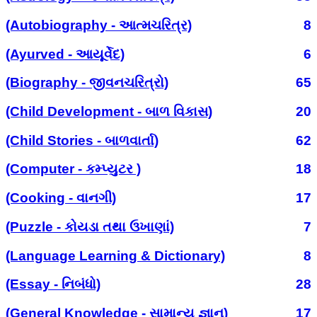
(Autobiography - આત્મચરિત્ર)
8
(Ayurved - આયૂર્વેદ)
6
(Biography - જીવનચરિત્રો)
65
(Child Development - બાળ વિકાસ)
20
(Child Stories - બાળવાર્તા)
62
(Computer - કમ્પ્યુટર )
18
(Cooking - વાનગી)
17
(Puzzle - કોયડા તથા ઉખાણાં)
7
(Language Learning & Dictionary)
8
(Essay - નિબંધો)
28
(General Knowledge - સામાન્ય જ્ઞાન)
17