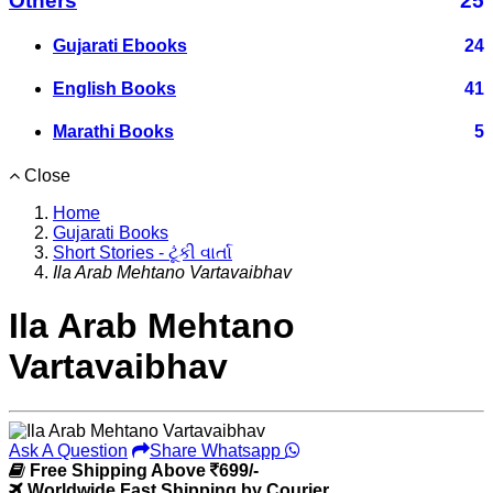
Others
25
Gujarati Ebooks
24
English Books
41
Marathi Books
5
Close
Home
Gujarati Books
Short Stories - ટૂંકી વાર્તા
Ila Arab Mehtano Vartavaibhav
Ila Arab Mehtano
Vartavaibhav
Ask A Question
Share Whatsapp
Free Shipping Above
699/-
Worldwide Fast Shipping by Courier