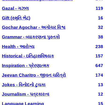
Gazal - ગઝલ
119
Gift (સ્મૃતિ ભેટ)
16
Gochar Agochar - અગોચર વિશ્વ
32
Grammar - વ્યાકરણના પુસ્તકો
38
Health - આરોગ્ય
238
Historical - ઇતિહાસવિષયક
157
Inspiration - પ્રેરણાત્મક
647
Jeevan Charitro - જીવન ચરિત્રો
174
Jokes - વિનોદનો ટુચકા
13
Journalism - પત્રકારત્વ
12
Language Learning
15