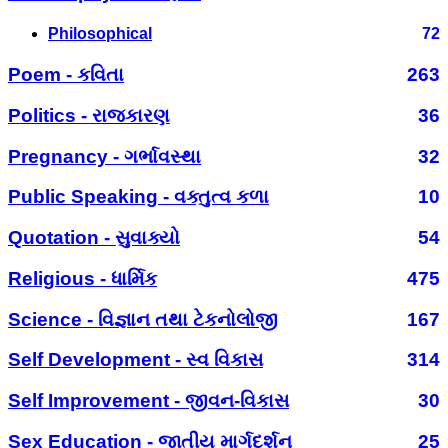
Philosophical
72
Poem - કવિતા
263
Politics - રાજકારણ
36
Pregnancy - ગર્ભાવસ્થા
32
Public Speaking - વક્તુત્વ કળા
10
Quotation - સુવાક્યો
54
Religious - ધાર્મિક
475
Science - વિજ્ઞાન તથા ટેકનોલોજી
167
Self Development - સ્વ વિકાસ
314
Self Improvement - જીવન-વિકાસ
30
Sex Education - જાતીય માર્ગદર્શન
25