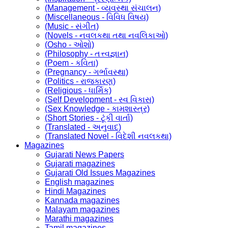
(Management - વ્યવસ્થા સંચાલન)
(Miscellaneous - વિવિધ વિષય)
(Music - સંગીત)
(Novels - નવલકથા તથા નવલિકાઓ)
(Osho - ઓશો)
(Philosophy - તત્ત્વજ્ઞાન)
(Poem - કવિતા)
(Pregnancy - ગર્ભાવસ્થા)
(Politics - રાજકારણ)
(Religious - ધાર્મિક)
(Self Development - સ્વ વિકાસ)
(Sex Knowledge - કામશાસ્ત્ર)
(Short Stories - ટૂંકી વાર્તા)
(Translated - અનુવાદ)
(Translated Novel - વિદેશી નવલકથા)
Magazines
Gujarati News Papers
Gujarati magazines
Gujarati Old Issues Magazines
English magazines
Hindi Magazines
Kannada magazines
Malayam magazines
Marathi magazines
Tamil magazines