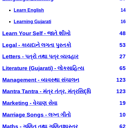
Learn English
14
Learning Gujarati
16
Learn Your Self - જાતે શીખો
48
Legal - કાયદાને લગતા પુસ્તકો
53
Letters - પત્રો તથા પત્ર વ્યવહાર
27
Literature (Gujarati) - લોકસાહિત્ય
65
Management - વ્યવસ્થા સંચાલન
123
Mantra Tantra - મંત્ર તંત્ર, મંત્રસિદ્ધિ
123
Marketing - વેચાણ સેવા
19
Marriage Songs - લગ્ન ગીતો
10
Maths - ગણિત તથા ગણિતશાસ્ત્ર
62