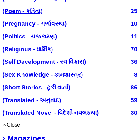
(Poem - કવિતા)
25
(Pregnancy - ગર્ભાવસ્થા)
10
(Politics - રાજકારણ)
11
(Religious - ધાર્મિક)
70
(Self Development - સ્વ વિકાસ)
36
(Sex Knowledge - કામશાસ્ત્ર)
8
(Short Stories - ટૂંકી વાર્તા)
86
(Translated - અનુવાદ)
59
(Translated Novel - વિદેશી નવલકથા)
30
Close
Magazines