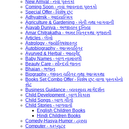
New Arrival - નવા પુસ્તકો
Coming Soon - નવા આવનારા પુસ્તકો
Special Offer - વિશેષ છૂટ
Adhyatmik - આધ્યાત્મિક
Agriculture & Gardening - ખેતી તથા બાગવાની
Ajayab Duniya - અજાયબ દુનિયા
Amar Chitrakatha - અમર ચિત્રકથા ગુજરાતી
Articles - લેખો
Astrology - જ્યોતિષશાસ્ત્ર
Autobiography - આત્મચરિત્ર
Ayurved & Herbal - આયૂર્વેદ
Baby Names - બાળ નામાવલી
Beauty Care - સૌન્દર્ય જતન
Bhajan - ભજન
Biography - જીવન ચરિત્ર તથા આત્મકથા
Books Set Combo Offer - વિશેષ છૂટ વાળા પુસ્તકોનો
સેટ
Business Guidance - વ્યવસાય માર્ગદર્શન
Child Development - બાળ વિકાસ
Child Songs - બાળ ગીતો
Child Stories - બાળવાર્તા
English Children Books
Hindi Children Books
Comedy-Hasya-Humor - હાસ્ય
Computer - કમ્પ્યુટર