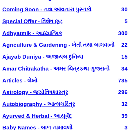
Coming Soon - નવા આવનારા પુસ્તકો
30
Special Offer - વિશેષ છૂટ
5
Adhyatmik - આધ્યાત્મિક
300
Agriculture & Gardening - ખેતી તથા બાગવાની
22
Ajayab Duniya - અજાયબ દુનિયા
15
Amar Chitrakatha - અમર ચિત્રકથા ગુજરાતી
34
Articles - લેખો
735
Astrology - જ્યોતિષશાસ્ત્ર
296
Autobiography - આત્મચરિત્ર
32
Ayurved & Herbal - આયૂર્વેદ
39
Baby Names - બાળ નામાવલી
3