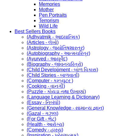
Memories
Mother
Pen Portraits
Terrorism
Wild Life
Best Sellers Books
(Adhyatmik - આધ્યાત્મિક)
(Articles - લેખો)
(Astrology - જ્યોતિષશાસ્ત્ર)
(Autobiography - આત્મચરિત્ર)
(Ayurved - આયૂર્વેદ)
(Biography - જીવનચરિત્રો)
(Child Development - બાળ વિકાસ)
(Child Stories - બાળવાર્તા)
(Computer - કમ્પ્યુટર )
(Cooking - વાનગી)
(Puzzle - કોયડા તથા ઉખાણાં)
(Language Learning & Dictionary)
(Essay - નિબંધો)
(General Knowledge - સામાન્ય જ્ઞાન)
(Gazal - ગઝલ)
(For Gift - ભેટ)
(Health - આરોગ્ય)
(Comedy - હાસ્ય)
(Inspiration - પ્રેરણાત્મક)