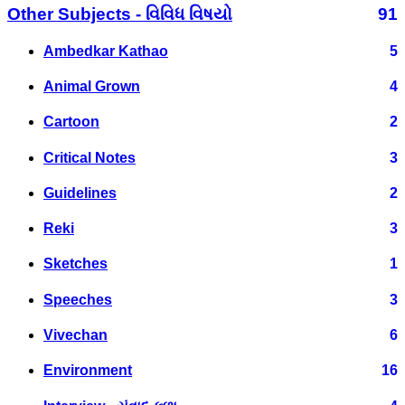
Other Subjects - વિવિધ વિષયો
91
Ambedkar Kathao
5
Animal Grown
4
Cartoon
2
Critical Notes
3
Guidelines
2
Reki
3
Sketches
1
Speeches
3
Vivechan
6
Environment
16