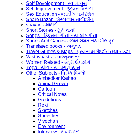
Self Development - સ્વ વિકાસ
Self Improvement - જીવન-વિકાસ
Sex Education - જાતીય માર્ગદર્શન
Share Bazar - શેરબજાર માર્ગદર્શન
shayari - શાયરી
Short Stories - ટૂંકી વાર્તા
Songs - ફિલ્મના ગીતો તથા લોકગીતો
Sports And Games - રમત ગમત તથા ખેલ કૂદ
Translated books - અનુવાદ
Travel Guides & Maps - પ્રવાસ માર્ગદર્શન તથા નક્શા
Vastushastra - વાસ્તુશાસ્ત્ર
Women Related - સ્ત્રી ઉપયોગી
Yoga - યોગ તથા પ્રાણાયામ
Other Subjects - વિવિધ વિષયો
Ambedkar Kathao
Animal Grown
Cartoon
Critical Notes
Guidelines
Reki
Sketches
Speeches
Vivechan
Environment
Interview - સંવાદ કળા