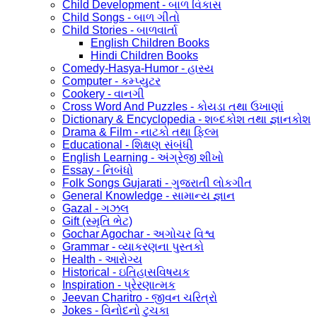
Child Development - બાળ વિકાસ
Child Songs - બાળ ગીતો
Child Stories - બાળવાર્તા
English Children Books
Hindi Children Books
Comedy-Hasya-Humor - હાસ્ય
Computer - કમ્પ્યુટર
Cookery - વાનગી
Cross Word And Puzzles - કોયડા તથા ઉખાણાં
Dictionary & Encyclopedia - શબ્દકોશ તથા જ્ઞાનકોશ
Drama & Film - નાટકો તથા ફિલ્મ
Educational - શિક્ષણ સંબંધી
English Learning - અંગ્રેજી શીખો
Essay - નિબંધો
Folk Songs Gujarati - ગુજરાતી લોકગીત
General Knowledge - સામાન્ય જ્ઞાન
Gazal - ગઝલ
Gift (સ્મૃતિ ભેટ)
Gochar Agochar - અગોચર વિશ્વ
Grammar - વ્યાકરણના પુસ્તકો
Health - આરોગ્ય
Historical - ઇતિહાસવિષયક
Inspiration - પ્રેરણાત્મક
Jeevan Charitro - જીવન ચરિત્રો
Jokes - વિનોદનો ટુચકા