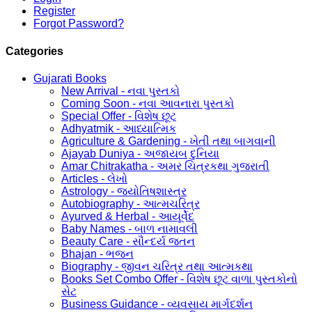
Register
Forgot Password?
Categories
Gujarati Books
New Arrival - નવા પુસ્તકો
Coming Soon - નવા આવનારા પુસ્તકો
Special Offer - વિશેષ છૂટ
Adhyatmik - આધ્યાત્મિક
Agriculture & Gardening - ખેતી તથા બાગવાની
Ajayab Duniya - અજાયબ દુનિયા
Amar Chitrakatha - અમર ચિત્રકથા ગુજરાતી
Articles - લેખો
Astrology - જ્યોતિષશાસ્ત્ર
Autobiography - આત્મચરિત્ર
Ayurved & Herbal - આયૂર્વેદ
Baby Names - બાળ નામાવલી
Beauty Care - સૌન્દર્ય જતન
Bhajan - ભજન
Biography - જીવન ચરિત્ર તથા આત્મકથા
Books Set Combo Offer - વિશેષ છૂટ વાળા પુસ્તકોનો
સેટ
Business Guidance - વ્યવસાય માર્ગદર્શન