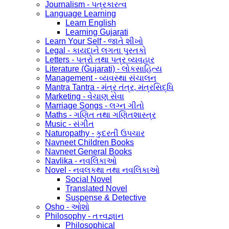
Journalism - પત્રકારત્વ
Language Learning
Learn English
Learning Gujarati
Learn Your Self - જાતે શીખો
Legal - કાયદાને લગતા પુસ્તકો
Letters - પત્રો તથા પત્ર વ્યવહાર
Literature (Gujarati) - લોકસાહિત્ય
Management - વ્યવસ્થા સંચાલન
Mantra Tantra - મંત્ર તંત્ર, મંત્રસિદ્ધિ
Marketing - વેચાણ સેવા
Marriage Songs - લગ્ન ગીતો
Maths - ગણિત તથા ગણિતશાસ્ત્ર
Music - સંગીત
Naturopathy - કુદરતી ઉપચાર
Navneet Children Books
Navneet General Books
Navlika - નવલિકાઓ
Novel - નવલકથા તથા નવલિકાઓ
Social Novel
Translated Novel
Suspense & Detective
Osho - ઓશો
Philosophy - તત્ત્વજ્ઞાન
Philosophical