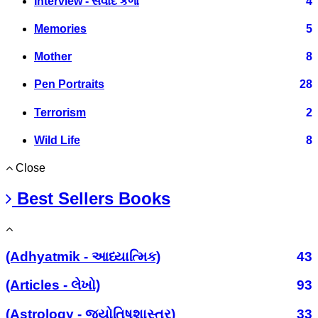
Interview - સંવાદ કળા
4
Memories
5
Mother
8
Pen Portraits
28
Terrorism
2
Wild Life
8
Close
Best Sellers Books
(Adhyatmik - આધ્યાત્મિક)
43
(Articles - લેખો)
93
(Astrology - જ્યોતિષશાસ્ત્ર)
33