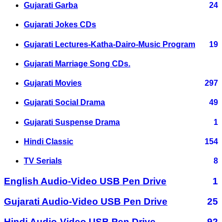
Gujarati Garba
24
Gujarati Jokes CDs
Gujarati Lectures-Katha-Dairo-Music Program
19
Gujarati Marriage Song CDs.
Gujarati Movies
297
Gujarati Social Drama
49
Gujarati Suspense Drama
1
Hindi Classic
154
TV Serials
8
English Audio-Video USB Pen Drive
1
Gujarati Audio-Video USB Pen Drive
25
Hindi Audio-Video USB Pen Drive
92