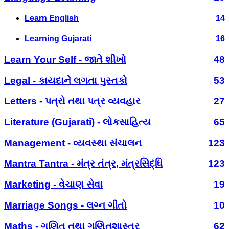
Learn English
14
Learning Gujarati
16
Learn Your Self - જાતે શીખો
48
Legal - કાયદાને લગતા પુસ્તકો
53
Letters - પત્રો તથા પત્ર વ્યવહાર
27
Literature (Gujarati) - લોકસાહિત્ય
65
Management - વ્યવસ્થા સંચાલન
123
Mantra Tantra - મંત્ર તંત્ર, મંત્રસિદ્ધિ
123
Marketing - વેચાણ સેવા
19
Marriage Songs - લગ્ન ગીતો
10
Maths - ગણિત તથા ગણિતશાસ્ત્ર
62