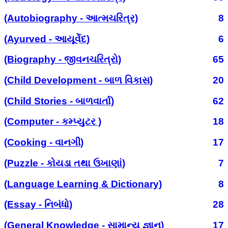
(Autobiography - આત્મચરિત્ર)
8
(Ayurved - આયૂર્વેદ)
6
(Biography - જીવનચરિત્રો)
65
(Child Development - બાળ વિકાસ)
20
(Child Stories - બાળવાર્તા)
62
(Computer - કમ્પ્યુટર )
18
(Cooking - વાનગી)
17
(Puzzle - કોયડા તથા ઉખાણાં)
7
(Language Learning & Dictionary)
8
(Essay - નિબંધો)
28
(General Knowledge - સામાન્ય જ્ઞાન)
17