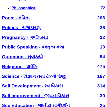
Philosophical
72
Poem - કવિતા
263
Politics - રાજકારણ
36
Pregnancy - ગર્ભાવસ્થા
32
Public Speaking - વક્તુત્વ કળા
10
Quotation - સુવાક્યો
54
Religious - ધાર્મિક
475
Science - વિજ્ઞાન તથા ટેકનોલોજી
167
Self Development - સ્વ વિકાસ
314
Self Improvement - જીવન-વિકાસ
30
Sex Education - જાતીય માર્ગદર્શન
25