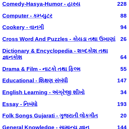
Comedy-Hasya-Humor - હાસ્ય
228
Computer - કમ્પ્યુટર
88
Cookery - વાનગી
94
Cross Word And Puzzles - કોયડા તથા ઉખાણાં
26
Dictionary & Encyclopedia - શબ્દકોશ તથા
જ્ઞાનકોશ
64
Drama & Film - નાટકો તથા ફિલ્મ
55
Educational - શિક્ષણ સંબંધી
147
English Learning - અંગ્રેજી શીખો
34
Essay - નિબંધો
193
Folk Songs Gujarati - ગુજરાતી લોકગીત
20
General Knowledge - સામાન્ય જ્ઞાન
144