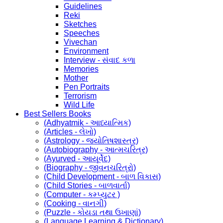
Guidelines
Reki
Sketches
Speeches
Vivechan
Environment
Interview - સંવાદ કળા
Memories
Mother
Pen Portraits
Terrorism
Wild Life
Best Sellers Books
(Adhyatmik - આધ્યાત્મિક)
(Articles - લેખો)
(Astrology - જ્યોતિષશાસ્ત્ર)
(Autobiography - આત્મચરિત્ર)
(Ayurved - આયૂર્વેદ)
(Biography - જીવનચરિત્રો)
(Child Development - બાળ વિકાસ)
(Child Stories - બાળવાર્તા)
(Computer - કમ્પ્યુટર )
(Cooking - વાનગી)
(Puzzle - કોયડા તથા ઉખાણાં)
(Language Learning & Dictionary)