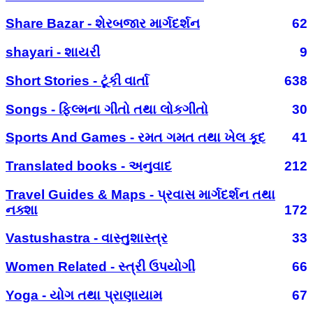
Share Bazar - શેરબજાર માર્ગદર્શન
62
shayari - શાયરી
9
Short Stories - ટૂંકી વાર્તા
638
Songs - ફિલ્મના ગીતો તથા લોકગીતો
30
Sports And Games - રમત ગમત તથા ખેલ કૂદ
41
Translated books - અનુવાદ
212
Travel Guides & Maps - પ્રવાસ માર્ગદર્શન તથા
નક્શા
172
Vastushastra - વાસ્તુશાસ્ત્ર
33
Women Related - સ્ત્રી ઉપયોગી
66
Yoga - યોગ તથા પ્રાણાયામ
67