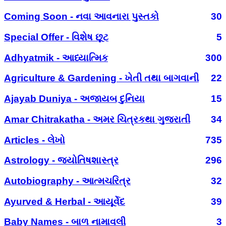
Coming Soon - નવા આવનારા પુસ્તકો
30
Special Offer - વિશેષ છૂટ
5
Adhyatmik - આધ્યાત્મિક
300
Agriculture & Gardening - ખેતી તથા બાગવાની
22
Ajayab Duniya - અજાયબ દુનિયા
15
Amar Chitrakatha - અમર ચિત્રકથા ગુજરાતી
34
Articles - લેખો
735
Astrology - જ્યોતિષશાસ્ત્ર
296
Autobiography - આત્મચરિત્ર
32
Ayurved & Herbal - આયૂર્વેદ
39
Baby Names - બાળ નામાવલી
3