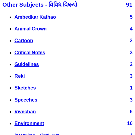
Other Subjects - વિવિધ વિષયો
91
Ambedkar Kathao
5
Animal Grown
4
Cartoon
2
Critical Notes
3
Guidelines
2
Reki
3
Sketches
1
Speeches
3
Vivechan
6
Environment
16