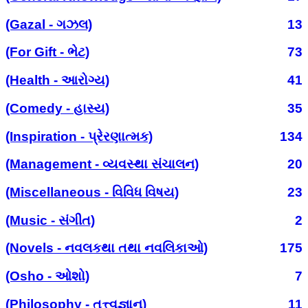
(Gazal - ગઝલ)
13
(For Gift - ભેટ)
73
(Health - આરોગ્ય)
41
(Comedy - હાસ્ય)
35
(Inspiration - પ્રેરણાત્મક)
134
(Management - વ્યવસ્થા સંચાલન)
20
(Miscellaneous - વિવિધ વિષય)
23
(Music - સંગીત)
2
(Novels - નવલકથા તથા નવલિકાઓ)
175
(Osho - ઓશો)
7
(Philosophy - તત્ત્વજ્ઞાન)
11