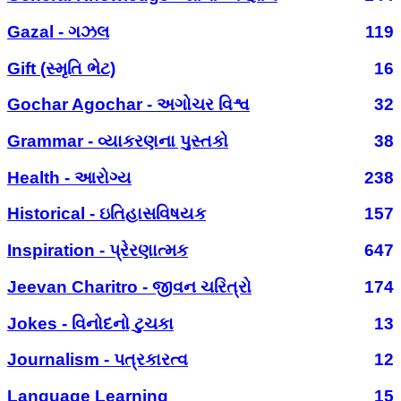
Gazal - ગઝલ
119
Gift (સ્મૃતિ ભેટ)
16
Gochar Agochar - અગોચર વિશ્વ
32
Grammar - વ્યાકરણના પુસ્તકો
38
Health - આરોગ્ય
238
Historical - ઇતિહાસવિષયક
157
Inspiration - પ્રેરણાત્મક
647
Jeevan Charitro - જીવન ચરિત્રો
174
Jokes - વિનોદનો ટુચકા
13
Journalism - પત્રકારત્વ
12
Language Learning
15