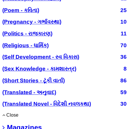
(Poem - કવિતા)
25
(Pregnancy - ગર્ભાવસ્થા)
10
(Politics - રાજકારણ)
11
(Religious - ધાર્મિક)
70
(Self Development - સ્વ વિકાસ)
36
(Sex Knowledge - કામશાસ્ત્ર)
8
(Short Stories - ટૂંકી વાર્તા)
86
(Translated - અનુવાદ)
59
(Translated Novel - વિદેશી નવલકથા)
30
Close
Magazines