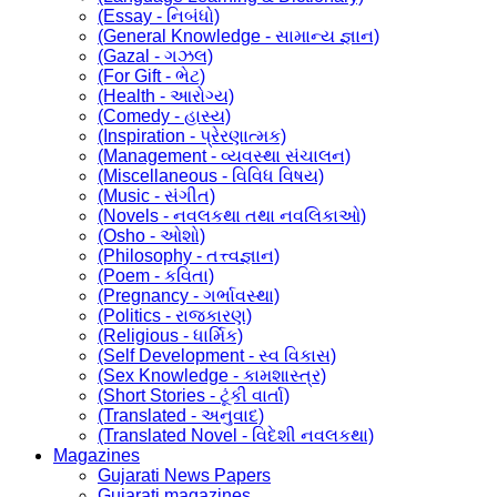
(Essay - નિબંધો)
(General Knowledge - સામાન્ય જ્ઞાન)
(Gazal - ગઝલ)
(For Gift - ભેટ)
(Health - આરોગ્ય)
(Comedy - હાસ્ય)
(Inspiration - પ્રેરણાત્મક)
(Management - વ્યવસ્થા સંચાલન)
(Miscellaneous - વિવિધ વિષય)
(Music - સંગીત)
(Novels - નવલકથા તથા નવલિકાઓ)
(Osho - ઓશો)
(Philosophy - તત્ત્વજ્ઞાન)
(Poem - કવિતા)
(Pregnancy - ગર્ભાવસ્થા)
(Politics - રાજકારણ)
(Religious - ધાર્મિક)
(Self Development - સ્વ વિકાસ)
(Sex Knowledge - કામશાસ્ત્ર)
(Short Stories - ટૂંકી વાર્તા)
(Translated - અનુવાદ)
(Translated Novel - વિદેશી નવલકથા)
Magazines
Gujarati News Papers
Gujarati magazines