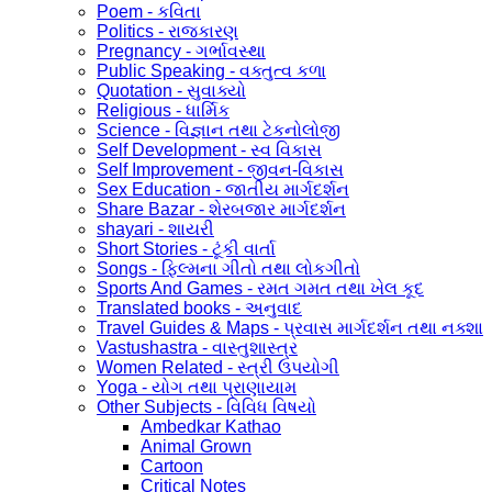
Poem - કવિતા
Politics - રાજકારણ
Pregnancy - ગર્ભાવસ્થા
Public Speaking - વક્તુત્વ કળા
Quotation - સુવાક્યો
Religious - ધાર્મિક
Science - વિજ્ઞાન તથા ટેકનોલોજી
Self Development - સ્વ વિકાસ
Self Improvement - જીવન-વિકાસ
Sex Education - જાતીય માર્ગદર્શન
Share Bazar - શેરબજાર માર્ગદર્શન
shayari - શાયરી
Short Stories - ટૂંકી વાર્તા
Songs - ફિલ્મના ગીતો તથા લોકગીતો
Sports And Games - રમત ગમત તથા ખેલ કૂદ
Translated books - અનુવાદ
Travel Guides & Maps - પ્રવાસ માર્ગદર્શન તથા નક્શા
Vastushastra - વાસ્તુશાસ્ત્ર
Women Related - સ્ત્રી ઉપયોગી
Yoga - યોગ તથા પ્રાણાયામ
Other Subjects - વિવિધ વિષયો
Ambedkar Kathao
Animal Grown
Cartoon
Critical Notes