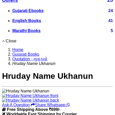
Others
25
Gujarati Ebooks
24
English Books
41
Marathi Books
5
Close
Home
Gujarati Books
Quotation - સુવાક્યો
Hruday Name Ukhanun
Hruday Name Ukhanun
Ask A Question
Share Whatsapp
Free Shipping Above
699/-
Worldwide Fast Shipping by Courier