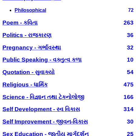
Philosophical
72
Poem - કવિતા
263
Politics - રાજકારણ
36
Pregnancy - ગર્ભાવસ્થા
32
Public Speaking - વક્તુત્વ કળા
10
Quotation - સુવાક્યો
54
Religious - ધાર્મિક
475
Science - વિજ્ઞાન તથા ટેકનોલોજી
166
Self Development - સ્વ વિકાસ
314
Self Improvement - જીવન-વિકાસ
30
Sex Education - જાતીય માર્ગદર્શન
25