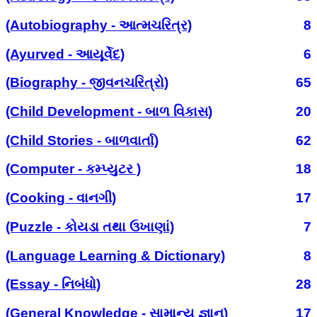
(Autobiography - આત્મચરિત્ર)
8
(Ayurved - આયૂર્વેદ)
6
(Biography - જીવનચરિત્રો)
65
(Child Development - બાળ વિકાસ)
20
(Child Stories - બાળવાર્તા)
62
(Computer - કમ્પ્યુટર )
18
(Cooking - વાનગી)
17
(Puzzle - કોયડા તથા ઉખાણાં)
7
(Language Learning & Dictionary)
8
(Essay - નિબંધો)
28
(General Knowledge - સામાન્ય જ્ઞાન)
17