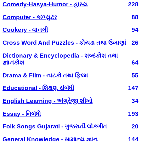
Comedy-Hasya-Humor - હાસ્ય
228
Computer - કમ્પ્યુટર
88
Cookery - વાનગી
94
Cross Word And Puzzles - કોયડા તથા ઉખાણાં
26
Dictionary & Encyclopedia - શબ્દકોશ તથા
જ્ઞાનકોશ
64
Drama & Film - નાટકો તથા ફિલ્મ
55
Educational - શિક્ષણ સંબંધી
147
English Learning - અંગ્રેજી શીખો
34
Essay - નિબંધો
193
Folk Songs Gujarati - ગુજરાતી લોકગીત
20
General Knowledge - સામાન્ય જ્ઞાન
144