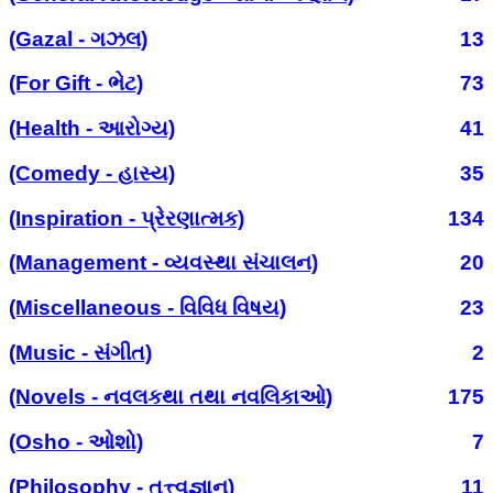
(Gazal - ગઝલ)
13
(For Gift - ભેટ)
73
(Health - આરોગ્ય)
41
(Comedy - હાસ્ય)
35
(Inspiration - પ્રેરણાત્મક)
134
(Management - વ્યવસ્થા સંચાલન)
20
(Miscellaneous - વિવિધ વિષય)
23
(Music - સંગીત)
2
(Novels - નવલકથા તથા નવલિકાઓ)
175
(Osho - ઓશો)
7
(Philosophy - તત્ત્વજ્ઞાન)
11