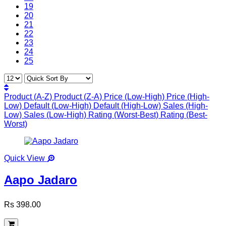
19
20
21
22
23
24
25
Product (A-Z)
Product (Z-A)
Price (Low-High)
Price (High-
Low)
Default (Low-High)
Default (High-Low)
Sales (High-
Low)
Sales (Low-High)
Rating (Worst-Best)
Rating (Best-
Worst)
Quick View
Aapo Jadaro
Rs 398.00