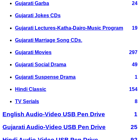
Gujarati Garba
24
Gujarati Jokes CDs
Gujarati Lectures-Katha-Dairo-Music Program
19
Gujarati Marriage Song CDs.
Gujarati Movies
297
Gujarati Social Drama
49
Gujarati Suspense Drama
1
Hindi Classic
154
TV Serials
8
English Audio-Video USB Pen Drive
1
Gujarati Audio-Video USB Pen Drive
25
Hindi Audio-Video USB Pen Drive
92