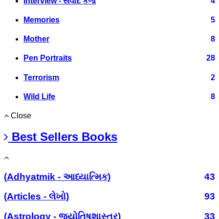
Interview - સંવાદ કળા
4
Memories
5
Mother
8
Pen Portraits
28
Terrorism
2
Wild Life
8
Close
Best Sellers Books
(Adhyatmik - આધ્યાત્મિક)
43
(Articles - લેખો)
93
(Astrology - જ્યોતિષશાસ્ત્ર)
33