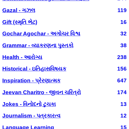
Gazal - ગઝલ
119
Gift (સ્મૃતિ ભેટ)
16
Gochar Agochar - અગોચર વિશ્વ
32
Grammar - વ્યાકરણના પુસ્તકો
38
Health - આરોગ્ય
238
Historical - ઇતિહાસવિષયક
156
Inspiration - પ્રેરણાત્મક
647
Jeevan Charitro - જીવન ચરિત્રો
174
Jokes - વિનોદનો ટુચકા
13
Journalism - પત્રકારત્વ
12
Language Learning
15