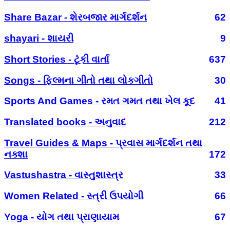
Share Bazar - શેરબજાર માર્ગદર્શન
62
shayari - શાયરી
9
Short Stories - ટૂંકી વાર્તા
637
Songs - ફિલ્મના ગીતો તથા લોકગીતો
30
Sports And Games - રમત ગમત તથા ખેલ કૂદ
41
Translated books - અનુવાદ
212
Travel Guides & Maps - પ્રવાસ માર્ગદર્શન તથા
નક્શા
172
Vastushastra - વાસ્તુશાસ્ત્ર
33
Women Related - સ્ત્રી ઉપયોગી
66
Yoga - યોગ તથા પ્રાણાયામ
67