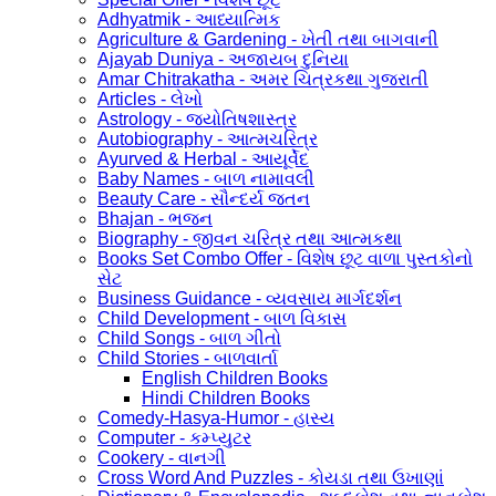
Adhyatmik - આધ્યાત્મિક
Agriculture & Gardening - ખેતી તથા બાગવાની
Ajayab Duniya - અજાયબ દુનિયા
Amar Chitrakatha - અમર ચિત્રકથા ગુજરાતી
Articles - લેખો
Astrology - જ્યોતિષશાસ્ત્ર
Autobiography - આત્મચરિત્ર
Ayurved & Herbal - આયૂર્વેદ
Baby Names - બાળ નામાવલી
Beauty Care - સૌન્દર્ય જતન
Bhajan - ભજન
Biography - જીવન ચરિત્ર તથા આત્મકથા
Books Set Combo Offer - વિશેષ છૂટ વાળા પુસ્તકોનો
સેટ
Business Guidance - વ્યવસાય માર્ગદર્શન
Child Development - બાળ વિકાસ
Child Songs - બાળ ગીતો
Child Stories - બાળવાર્તા
English Children Books
Hindi Children Books
Comedy-Hasya-Humor - હાસ્ય
Computer - કમ્પ્યુટર
Cookery - વાનગી
Cross Word And Puzzles - કોયડા તથા ઉખાણાં