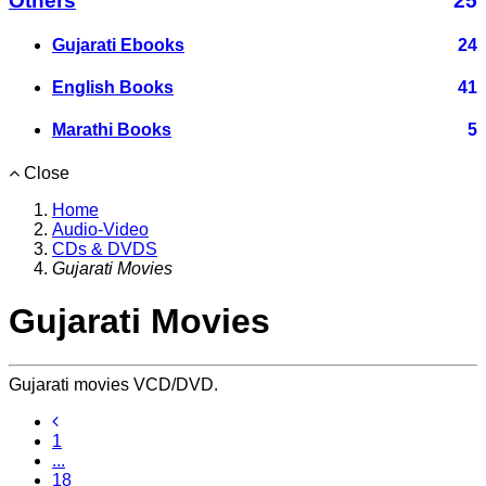
Others
25
Gujarati Ebooks
24
English Books
41
Marathi Books
5
Close
Home
Audio-Video
CDs & DVDS
Gujarati Movies
Gujarati Movies
Gujarati movies VCD/DVD.
1
...
18