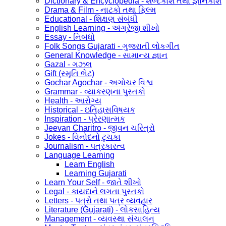
Dictionary & Encyclopedia - શબ્દકોશ તથા જ્ઞાનકોશ
Drama & Film - નાટકો તથા ફિલ્મ
Educational - શિક્ષણ સંબંધી
English Learning - અંગ્રેજી શીખો
Essay - નિબંધો
Folk Songs Gujarati - ગુજરાતી લોકગીત
General Knowledge - સામાન્ય જ્ઞાન
Gazal - ગઝલ
Gift (સ્મૃતિ ભેટ)
Gochar Agochar - અગોચર વિશ્વ
Grammar - વ્યાકરણના પુસ્તકો
Health - આરોગ્ય
Historical - ઇતિહાસવિષયક
Inspiration - પ્રેરણાત્મક
Jeevan Charitro - જીવન ચરિત્રો
Jokes - વિનોદનો ટુચકા
Journalism - પત્રકારત્વ
Language Learning
Learn English
Learning Gujarati
Learn Your Self - જાતે શીખો
Legal - કાયદાને લગતા પુસ્તકો
Letters - પત્રો તથા પત્ર વ્યવહાર
Literature (Gujarati) - લોકસાહિત્ય
Management - વ્યવસ્થા સંચાલન