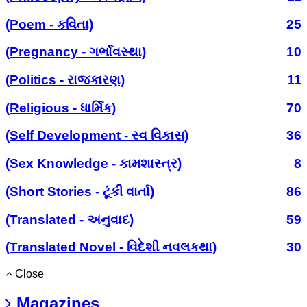
(Poem - કવિતા)
25
(Pregnancy - ગર્ભાવસ્થા)
10
(Politics - રાજકારણ)
11
(Religious - ધાર્મિક)
70
(Self Development - સ્વ વિકાસ)
36
(Sex Knowledge - કામશાસ્ત્ર)
8
(Short Stories - ટૂંકી વાર્તા)
86
(Translated - અનુવાદ)
59
(Translated Novel - વિદેશી નવલકથા)
30
Close
Magazines