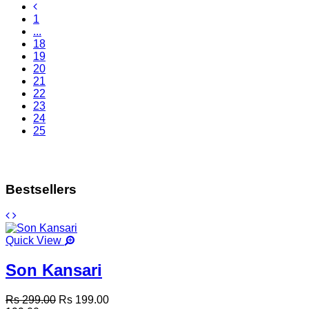
1
...
18
19
20
21
22
23
24
25
Bestsellers
Quick View
Son Kansari
Rs 299.00
Rs 199.00