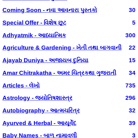
Coming Soon - નવા આવનારા પુસ્તકો
30
Special Offer - વિશેષ છૂટ
5
Adhyatmik - આધ્યાત્મિક
300
Agriculture & Gardening - ખેતી તથા બાગવાની
22
Ajayab Duniya - અજાયબ દુનિયા
15
Amar Chitrakatha - અમર ચિત્રકથા ગુજરાતી
34
Articles - લેખો
735
Astrology - જ્યોતિષશાસ્ત્ર
296
Autobiography - આત્મચરિત્ર
32
Ayurved & Herbal - આયૂર્વેદ
39
Baby Names - બાળ નામાવલી
3