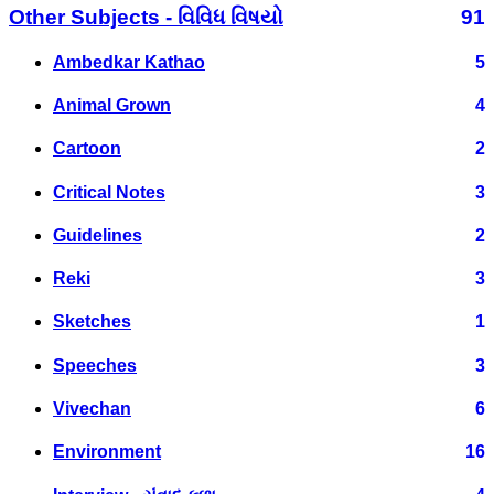
Other Subjects - વિવિધ વિષયો
91
Ambedkar Kathao
5
Animal Grown
4
Cartoon
2
Critical Notes
3
Guidelines
2
Reki
3
Sketches
1
Speeches
3
Vivechan
6
Environment
16