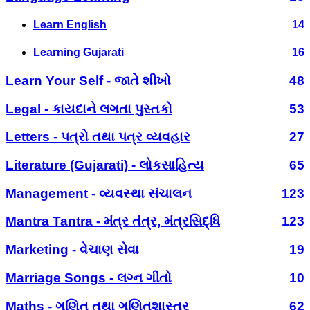
Learn English
14
Learning Gujarati
16
Learn Your Self - જાતે શીખો
48
Legal - કાયદાને લગતા પુસ્તકો
53
Letters - પત્રો તથા પત્ર વ્યવહાર
27
Literature (Gujarati) - લોકસાહિત્ય
65
Management - વ્યવસ્થા સંચાલન
123
Mantra Tantra - મંત્ર તંત્ર, મંત્રસિદ્ધિ
123
Marketing - વેચાણ સેવા
19
Marriage Songs - લગ્ન ગીતો
10
Maths - ગણિત તથા ગણિતશાસ્ત્ર
62