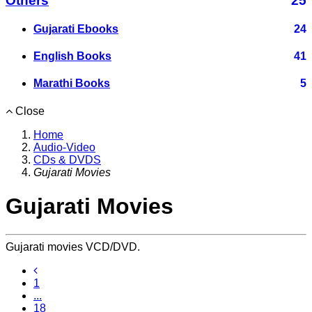
Others
25
Gujarati Ebooks
24
English Books
41
Marathi Books
5
Close
Home
Audio-Video
CDs & DVDS
Gujarati Movies
Gujarati Movies
Gujarati movies VCD/DVD.
1
...
18