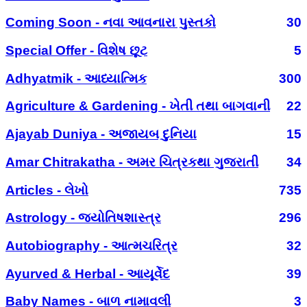
Coming Soon - નવા આવનારા પુસ્તકો
30
Special Offer - વિશેષ છૂટ
5
Adhyatmik - આધ્યાત્મિક
300
Agriculture & Gardening - ખેતી તથા બાગવાની
22
Ajayab Duniya - અજાયબ દુનિયા
15
Amar Chitrakatha - અમર ચિત્રકથા ગુજરાતી
34
Articles - લેખો
735
Astrology - જ્યોતિષશાસ્ત્ર
296
Autobiography - આત્મચરિત્ર
32
Ayurved & Herbal - આયૂર્વેદ
39
Baby Names - બાળ નામાવલી
3