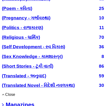
(Poem - કવિતા)
25
(Pregnancy - ગર્ભાવસ્થા)
10
(Politics - રાજકારણ)
11
(Religious - ધાર્મિક)
70
(Self Development - સ્વ વિકાસ)
36
(Sex Knowledge - કામશાસ્ત્ર)
8
(Short Stories - ટૂંકી વાર્તા)
86
(Translated - અનુવાદ)
59
(Translated Novel - વિદેશી નવલકથા)
30
Close
Magazines