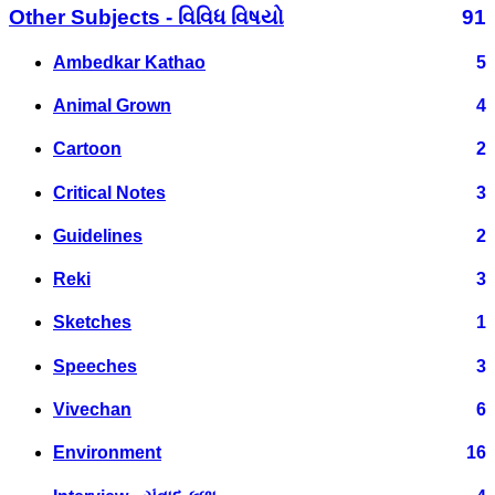
Other Subjects - વિવિધ વિષયો
91
Ambedkar Kathao
5
Animal Grown
4
Cartoon
2
Critical Notes
3
Guidelines
2
Reki
3
Sketches
1
Speeches
3
Vivechan
6
Environment
16