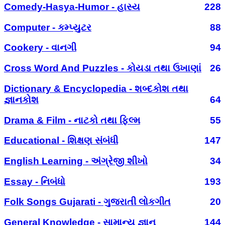
Comedy-Hasya-Humor - હાસ્ય
228
Computer - કમ્પ્યુટર
88
Cookery - વાનગી
94
Cross Word And Puzzles - કોયડા તથા ઉખાણાં
26
Dictionary & Encyclopedia - શબ્દકોશ તથા
જ્ઞાનકોશ
64
Drama & Film - નાટકો તથા ફિલ્મ
55
Educational - શિક્ષણ સંબંધી
147
English Learning - અંગ્રેજી શીખો
34
Essay - નિબંધો
193
Folk Songs Gujarati - ગુજરાતી લોકગીત
20
General Knowledge - સામાન્ય જ્ઞાન
144