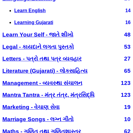
Learn English
14
Learning Gujarati
16
Learn Your Self - જાતે શીખો
48
Legal - કાયદાને લગતા પુસ્તકો
53
Letters - પત્રો તથા પત્ર વ્યવહાર
27
Literature (Gujarati) - લોકસાહિત્ય
65
Management - વ્યવસ્થા સંચાલન
123
Mantra Tantra - મંત્ર તંત્ર, મંત્રસિદ્ધિ
123
Marketing - વેચાણ સેવા
19
Marriage Songs - લગ્ન ગીતો
10
Maths - ગણિત તથા ગણિતશાસ્ત્ર
62