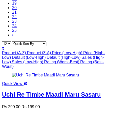
19
20
21
22
23
24
25
Product (A-Z)
Product (Z-A)
Price (Low-High)
Price (High-
Low)
Default (Low-High)
Default (High-Low)
Sales (High-
Low)
Sales (Low-High)
Rating (Worst-Best)
Rating (Best-
Worst)
Quick View
Uchi Re Timbe Maadi Maru Sasaru
Rs 299.00
Rs 199.00