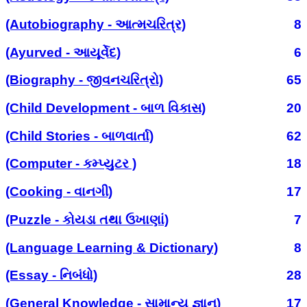
(Autobiography - આત્મચરિત્ર)
8
(Ayurved - આયૂર્વેદ)
6
(Biography - જીવનચરિત્રો)
65
(Child Development - બાળ વિકાસ)
20
(Child Stories - બાળવાર્તા)
62
(Computer - કમ્પ્યુટર )
18
(Cooking - વાનગી)
17
(Puzzle - કોયડા તથા ઉખાણાં)
7
(Language Learning & Dictionary)
8
(Essay - નિબંધો)
28
(General Knowledge - સામાન્ય જ્ઞાન)
17