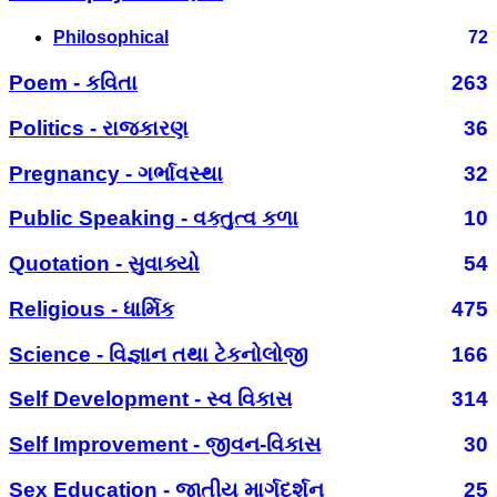
Philosophical
72
Poem - કવિતા
263
Politics - રાજકારણ
36
Pregnancy - ગર્ભાવસ્થા
32
Public Speaking - વક્તુત્વ કળા
10
Quotation - સુવાક્યો
54
Religious - ધાર્મિક
475
Science - વિજ્ઞાન તથા ટેકનોલોજી
166
Self Development - સ્વ વિકાસ
314
Self Improvement - જીવન-વિકાસ
30
Sex Education - જાતીય માર્ગદર્શન
25