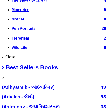
Interview - સંવાદ કળા
4
Memories
5
Mother
8
Pen Portraits
28
Terrorism
2
Wild Life
8
Close
Best Sellers Books
(Adhyatmik - આધ્યાત્મિક)
43
(Articles - લેખો)
93
(Astrology - જ્યોતિષશાસ્ત્ર)
33