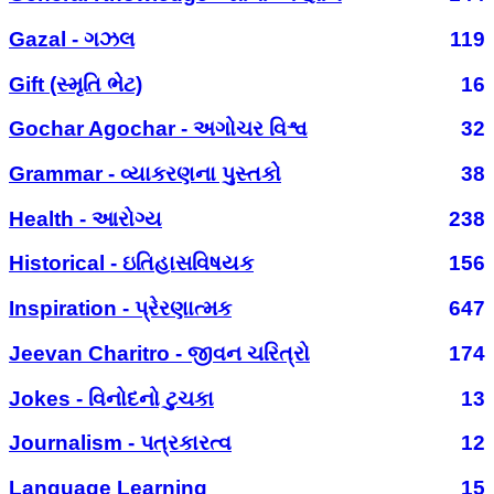
Gazal - ગઝલ
119
Gift (સ્મૃતિ ભેટ)
16
Gochar Agochar - અગોચર વિશ્વ
32
Grammar - વ્યાકરણના પુસ્તકો
38
Health - આરોગ્ય
238
Historical - ઇતિહાસવિષયક
156
Inspiration - પ્રેરણાત્મક
647
Jeevan Charitro - જીવન ચરિત્રો
174
Jokes - વિનોદનો ટુચકા
13
Journalism - પત્રકારત્વ
12
Language Learning
15