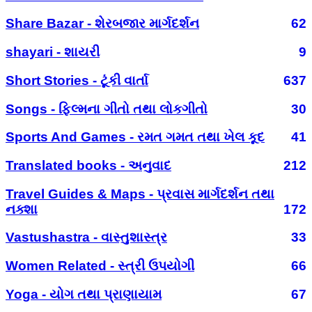
Share Bazar - શેરબજાર માર્ગદર્શન
62
shayari - શાયરી
9
Short Stories - ટૂંકી વાર્તા
637
Songs - ફિલ્મના ગીતો તથા લોકગીતો
30
Sports And Games - રમત ગમત તથા ખેલ કૂદ
41
Translated books - અનુવાદ
212
Travel Guides & Maps - પ્રવાસ માર્ગદર્શન તથા
નક્શા
172
Vastushastra - વાસ્તુશાસ્ત્ર
33
Women Related - સ્ત્રી ઉપયોગી
66
Yoga - યોગ તથા પ્રાણાયામ
67