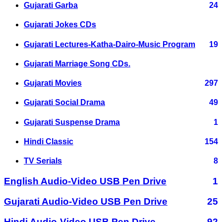
Gujarati Garba
24
Gujarati Jokes CDs
Gujarati Lectures-Katha-Dairo-Music Program
19
Gujarati Marriage Song CDs.
Gujarati Movies
297
Gujarati Social Drama
49
Gujarati Suspense Drama
1
Hindi Classic
154
TV Serials
8
English Audio-Video USB Pen Drive
1
Gujarati Audio-Video USB Pen Drive
25
Hindi Audio-Video USB Pen Drive
92