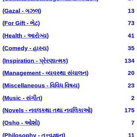
(Gazal - ગઝલ)
13
(For Gift - ભેટ)
73
(Health - આરોગ્ય)
41
(Comedy - હાસ્ય)
35
(Inspiration - પ્રેરણાત્મક)
134
(Management - વ્યવસ્થા સંચાલન)
20
(Miscellaneous - વિવિધ વિષય)
23
(Music - સંગીત)
2
(Novels - નવલકથા તથા નવલિકાઓ)
175
(Osho - ઓશો)
7
(Philosophy - તત્ત્વજ્ઞાન)
11