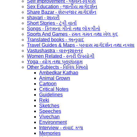
Self Improvement - જીવન-વિકાસ
Sex Education - જાતીય માર્ગદર્શન
Share Bazar - શેરબજાર માર્ગદર્શન
shayari - શાયરી
Short Stories - ટૂંકી વાર્તા
Songs - ફિલ્મના ગીતો તથા લોકગીતો
Sports And Games - રમત ગમત તથા ખેલ કૂદ
Translated books - અનુવાદ
Travel Guides & Maps - પ્રવાસ માર્ગદર્શન તથા નક્શા
Vastushastra - વાસ્તુશાસ્ત્ર
Women Related - સ્ત્રી ઉપયોગી
Yoga - યોગ તથા પ્રાણાયામ
Other Subjects - વિવિધ વિષયો
Ambedkar Kathao
Animal Grown
Cartoon
Critical Notes
Guidelines
Reki
Sketches
Speeches
Vivechan
Environment
Interview - સંવાદ કળા
Memories