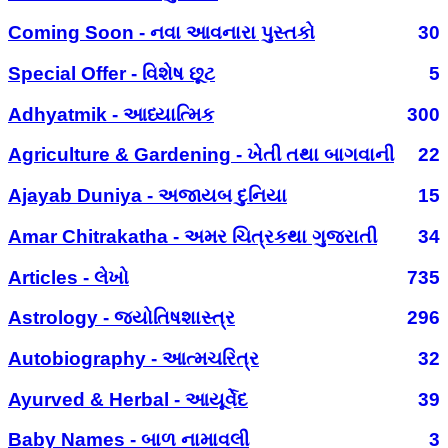
Coming Soon - નવા આવનારા પુસ્તકો
30
Special Offer - વિશેષ છૂટ
5
Adhyatmik - આધ્યાત્મિક
300
Agriculture & Gardening - ખેતી તથા બાગવાની
22
Ajayab Duniya - અજાયબ દુનિયા
15
Amar Chitrakatha - અમર ચિત્રકથા ગુજરાતી
34
Articles - લેખો
735
Astrology - જ્યોતિષશાસ્ત્ર
296
Autobiography - આત્મચરિત્ર
32
Ayurved & Herbal - આયૂર્વેદ
39
Baby Names - બાળ નામાવલી
3