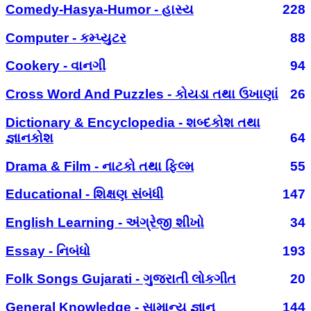
Comedy-Hasya-Humor - હાસ્ય
228
Computer - કમ્પ્યુટર
88
Cookery - વાનગી
94
Cross Word And Puzzles - કોયડા તથા ઉખાણાં
26
Dictionary & Encyclopedia - શબ્દકોશ તથા
જ્ઞાનકોશ
64
Drama & Film - નાટકો તથા ફિલ્મ
55
Educational - શિક્ષણ સંબંધી
147
English Learning - અંગ્રેજી શીખો
34
Essay - નિબંધો
193
Folk Songs Gujarati - ગુજરાતી લોકગીત
20
General Knowledge - સામાન્ય જ્ઞાન
144