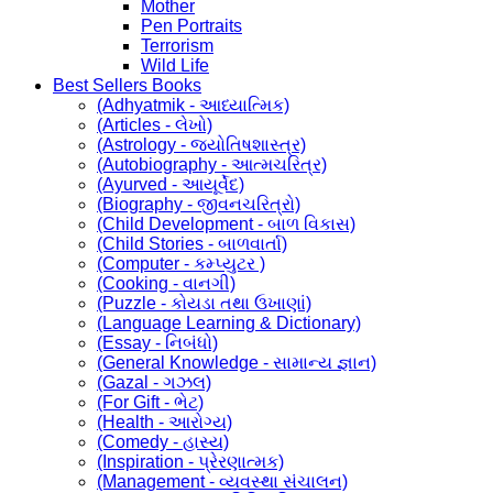
Mother
Pen Portraits
Terrorism
Wild Life
Best Sellers Books
(Adhyatmik - આધ્યાત્મિક)
(Articles - લેખો)
(Astrology - જ્યોતિષશાસ્ત્ર)
(Autobiography - આત્મચરિત્ર)
(Ayurved - આયૂર્વેદ)
(Biography - જીવનચરિત્રો)
(Child Development - બાળ વિકાસ)
(Child Stories - બાળવાર્તા)
(Computer - કમ્પ્યુટર )
(Cooking - વાનગી)
(Puzzle - કોયડા તથા ઉખાણાં)
(Language Learning & Dictionary)
(Essay - નિબંધો)
(General Knowledge - સામાન્ય જ્ઞાન)
(Gazal - ગઝલ)
(For Gift - ભેટ)
(Health - આરોગ્ય)
(Comedy - હાસ્ય)
(Inspiration - પ્રેરણાત્મક)
(Management - વ્યવસ્થા સંચાલન)