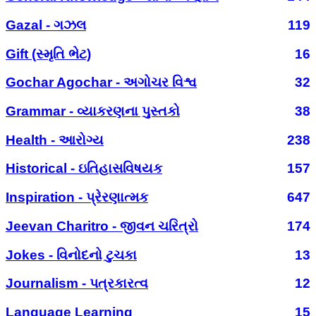
Gazal - ગઝલ
119
Gift (સ્મૃતિ ભેટ)
16
Gochar Agochar - અગોચર વિશ્વ
32
Grammar - વ્યાકરણના પુસ્તકો
38
Health - આરોગ્ય
238
Historical - ઇતિહાસવિષયક
157
Inspiration - પ્રેરણાત્મક
647
Jeevan Charitro - જીવન ચરિત્રો
174
Jokes - વિનોદનો ટુચકા
13
Journalism - પત્રકારત્વ
12
Language Learning
15