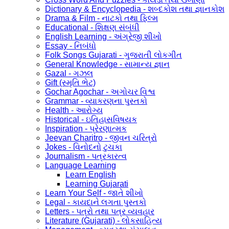
Dictionary & Encyclopedia - શબ્દકોશ તથા જ્ઞાનકોશ
Drama & Film - નાટકો તથા ફિલ્મ
Educational - શિક્ષણ સંબંધી
English Learning - અંગ્રેજી શીખો
Essay - નિબંધો
Folk Songs Gujarati - ગુજરાતી લોકગીત
General Knowledge - સામાન્ય જ્ઞાન
Gazal - ગઝલ
Gift (સ્મૃતિ ભેટ)
Gochar Agochar - અગોચર વિશ્વ
Grammar - વ્યાકરણના પુસ્તકો
Health - આરોગ્ય
Historical - ઇતિહાસવિષયક
Inspiration - પ્રેરણાત્મક
Jeevan Charitro - જીવન ચરિત્રો
Jokes - વિનોદનો ટુચકા
Journalism - પત્રકારત્વ
Language Learning
Learn English
Learning Gujarati
Learn Your Self - જાતે શીખો
Legal - કાયદાને લગતા પુસ્તકો
Letters - પત્રો તથા પત્ર વ્યવહાર
Literature (Gujarati) - લોકસાહિત્ય