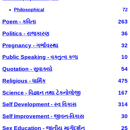
Philosophical
72
Poem - કવિતા
263
Politics - રાજકારણ
36
Pregnancy - ગર્ભાવસ્થા
32
Public Speaking - વક્તુત્વ કળા
10
Quotation - સુવાક્યો
54
Religious - ધાર્મિક
475
Science - વિજ્ઞાન તથા ટેકનોલોજી
167
Self Development - સ્વ વિકાસ
314
Self Improvement - જીવન-વિકાસ
30
Sex Education - જાતીય માર્ગદર્શન
25