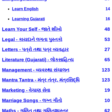
Learn English
14
Learning Gujarati
16
Learn Your Self - જાતે શીખો
48
Legal - કાયદાને લગતા પુસ્તકો
53
Letters - પત્રો તથા પત્ર વ્યવહાર
27
Literature (Gujarati) - લોકસાહિત્ય
65
Management - વ્યવસ્થા સંચાલન
123
Mantra Tantra - મંત્ર તંત્ર, મંત્રસિદ્ધિ
123
Marketing - વેચાણ સેવા
19
Marriage Songs - લગ્ન ગીતો
10
Maths - ગણિત તથા ગણિતશાસ્ત્ર
62