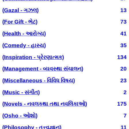
(Gazal - ગઝલ)
13
(For Gift - ભેટ)
73
(Health - આરોગ્ય)
41
(Comedy - હાસ્ય)
35
(Inspiration - પ્રેરણાત્મક)
134
(Management - વ્યવસ્થા સંચાલન)
20
(Miscellaneous - વિવિધ વિષય)
23
(Music - સંગીત)
2
(Novels - નવલકથા તથા નવલિકાઓ)
175
(Osho - ઓશો)
7
(Philosophy - તત્ત્વજ્ઞાન)
11