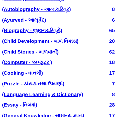
(Autobiography - આત્મચરિત્ર)
8
(Ayurved - આયૂર્વેદ)
6
(Biography - જીવનચરિત્રો)
65
(Child Development - બાળ વિકાસ)
20
(Child Stories - બાળવાર્તા)
62
(Computer - કમ્પ્યુટર )
18
(Cooking - વાનગી)
17
(Puzzle - કોયડા તથા ઉખાણાં)
7
(Language Learning & Dictionary)
8
(Essay - નિબંધો)
28
(General Knowledge - સામાન્ય જ્ઞાન)
17