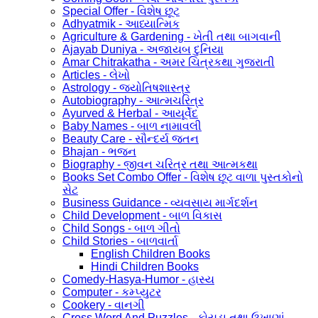
Special Offer - વિશેષ છૂટ
Adhyatmik - આધ્યાત્મિક
Agriculture & Gardening - ખેતી તથા બાગવાની
Ajayab Duniya - અજાયબ દુનિયા
Amar Chitrakatha - અમર ચિત્રકથા ગુજરાતી
Articles - લેખો
Astrology - જ્યોતિષશાસ્ત્ર
Autobiography - આત્મચરિત્ર
Ayurved & Herbal - આયૂર્વેદ
Baby Names - બાળ નામાવલી
Beauty Care - સૌન્દર્ય જતન
Bhajan - ભજન
Biography - જીવન ચરિત્ર તથા આત્મકથા
Books Set Combo Offer - વિશેષ છૂટ વાળા પુસ્તકોનો
સેટ
Business Guidance - વ્યવસાય માર્ગદર્શન
Child Development - બાળ વિકાસ
Child Songs - બાળ ગીતો
Child Stories - બાળવાર્તા
English Children Books
Hindi Children Books
Comedy-Hasya-Humor - હાસ્ય
Computer - કમ્પ્યુટર
Cookery - વાનગી
Cross Word And Puzzles - કોયડા તથા ઉખાણાં