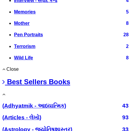
Interview - સંવાદ કળા
4
Memories
5
Mother
8
Pen Portraits
28
Terrorism
2
Wild Life
8
Close
Best Sellers Books
(Adhyatmik - આધ્યાત્મિક)
43
(Articles - લેખો)
93
(Astrology - જ્યોતિષશાસ્ત્ર)
33