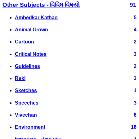
Other Subjects - વિવિધ વિષયો
91
Ambedkar Kathao
5
Animal Grown
4
Cartoon
2
Critical Notes
3
Guidelines
2
Reki
3
Sketches
1
Speeches
3
Vivechan
6
Environment
16