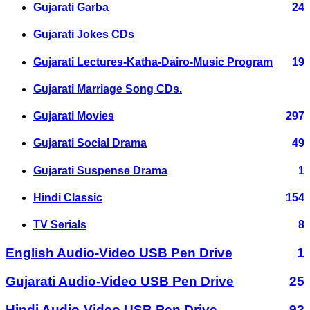
Gujarati Garba
24
Gujarati Jokes CDs
Gujarati Lectures-Katha-Dairo-Music Program
19
Gujarati Marriage Song CDs.
Gujarati Movies
297
Gujarati Social Drama
49
Gujarati Suspense Drama
1
Hindi Classic
154
TV Serials
8
English Audio-Video USB Pen Drive
1
Gujarati Audio-Video USB Pen Drive
25
Hindi Audio-Video USB Pen Drive
92