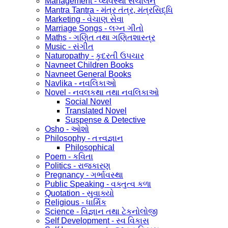
Management - વ્યવસ્થા સંચાલન
Mantra Tantra - મંત્ર તંત્ર, મંત્રસિદ્ધિ
Marketing - વેચાણ સેવા
Marriage Songs - લગ્ન ગીતો
Maths - ગણિત તથા ગણિતશાસ્ત્ર
Music - સંગીત
Naturopathy - કુદરતી ઉપચાર
Navneet Children Books
Navneet General Books
Navlika - નવલિકાઓ
Novel - નવલકથા તથા નવલિકાઓ
Social Novel
Translated Novel
Suspense & Detective
Osho - ઓશો
Philosophy - તત્ત્વજ્ઞાન
Philosophical
Poem - કવિતા
Politics - રાજકારણ
Pregnancy - ગર્ભાવસ્થા
Public Speaking - વક્તુત્વ કળા
Quotation - સુવાક્યો
Religious - ધાર્મિક
Science - વિજ્ઞાન તથા ટેકનોલોજી
Self Development - સ્વ વિકાસ