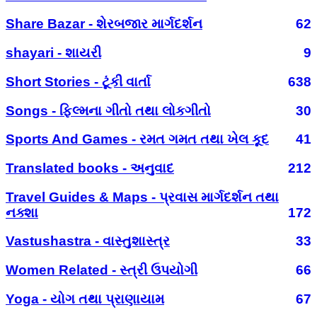
Share Bazar - શેરબજાર માર્ગદર્શન
62
shayari - શાયરી
9
Short Stories - ટૂંકી વાર્તા
638
Songs - ફિલ્મના ગીતો તથા લોકગીતો
30
Sports And Games - રમત ગમત તથા ખેલ કૂદ
41
Translated books - અનુવાદ
212
Travel Guides & Maps - પ્રવાસ માર્ગદર્શન તથા
નક્શા
172
Vastushastra - વાસ્તુશાસ્ત્ર
33
Women Related - સ્ત્રી ઉપયોગી
66
Yoga - યોગ તથા પ્રાણાયામ
67