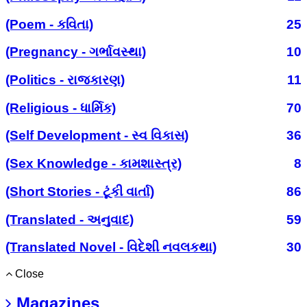
(Poem - કવિતા)
25
(Pregnancy - ગર્ભાવસ્થા)
10
(Politics - રાજકારણ)
11
(Religious - ધાર્મિક)
70
(Self Development - સ્વ વિકાસ)
36
(Sex Knowledge - કામશાસ્ત્ર)
8
(Short Stories - ટૂંકી વાર્તા)
86
(Translated - અનુવાદ)
59
(Translated Novel - વિદેશી નવલકથા)
30
Close
Magazines