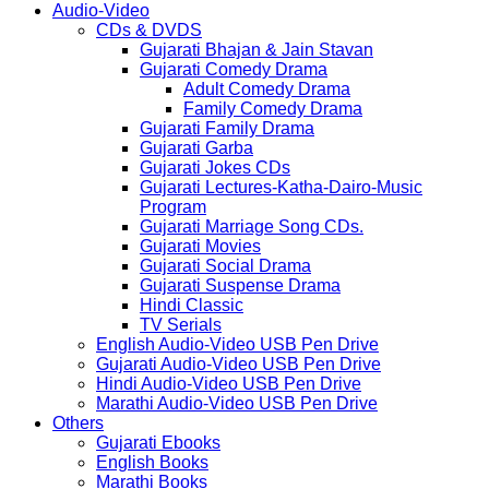
Audio-Video
CDs & DVDS
Gujarati Bhajan & Jain Stavan
Gujarati Comedy Drama
Adult Comedy Drama
Family Comedy Drama
Gujarati Family Drama
Gujarati Garba
Gujarati Jokes CDs
Gujarati Lectures-Katha-Dairo-Music
Program
Gujarati Marriage Song CDs.
Gujarati Movies
Gujarati Social Drama
Gujarati Suspense Drama
Hindi Classic
TV Serials
English Audio-Video USB Pen Drive
Gujarati Audio-Video USB Pen Drive
Hindi Audio-Video USB Pen Drive
Marathi Audio-Video USB Pen Drive
Others
Gujarati Ebooks
English Books
Marathi Books