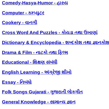
Comedy-Hasya-Humor - હાસ્ય
Computer - કમ્પ્યુટર
Cookery - વાનગી
Cross Word And Puzzles - કોયડા તથા ઉખાણાં
Dictionary & Encyclopedia - શબ્દકોશ તથા જ્ઞાનકો
Drama & Film - નાટકો તથા ફિલ્મ
Educational - શિક્ષણ સંબંધી
English Learning - અંગ્રેજી શીખો
Essay - નિબંધો
Folk Songs Gujarati - ગુજરાતી લોકગીત
General Knowledge - સામાન્ય જ્ઞાન