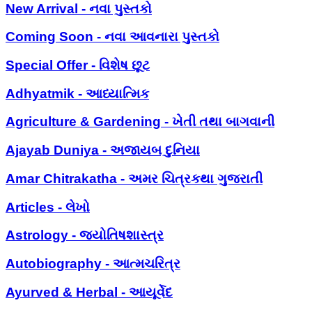
New Arrival - નવા પુસ્તકો
Coming Soon - નવા આવનારા પુસ્તકો
Special Offer - વિશેષ છૂટ
Adhyatmik - આધ્યાત્મિક
Agriculture & Gardening - ખેતી તથા બાગવાની
Ajayab Duniya - અજાયબ દુનિયા
Amar Chitrakatha - અમર ચિત્રકથા ગુજરાતી
Articles - લેખો
Astrology - જ્યોતિષશાસ્ત્ર
Autobiography - આત્મચરિત્ર
Ayurved & Herbal - આયૂર્વેદ