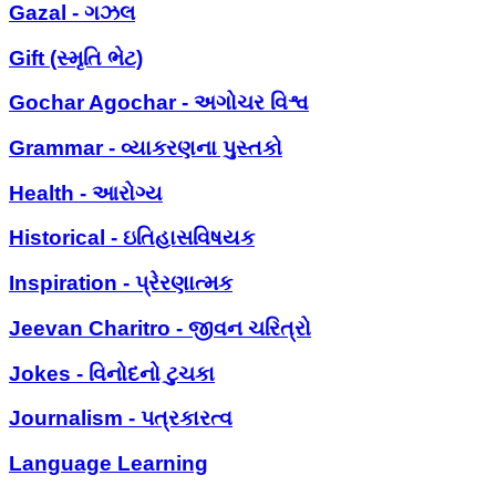
Gazal - ગઝલ
Gift (સ્મૃતિ ભેટ)
Gochar Agochar - અગોચર વિશ્વ
Grammar - વ્યાકરણના પુસ્તકો
Health - આરોગ્ય
Historical - ઇતિહાસવિષયક
Inspiration - પ્રેરણાત્મક
Jeevan Charitro - જીવન ચરિત્રો
Jokes - વિનોદનો ટુચકા
Journalism - પત્રકારત્વ
Language Learning