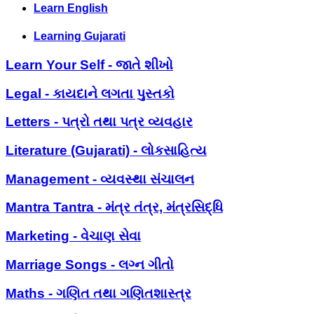
Learn English
Learning Gujarati
Learn Your Self - જાતે શીખો
Legal - કાયદાને લગતા પુસ્તકો
Letters - પત્રો તથા પત્ર વ્યવહાર
Literature (Gujarati) - લોકસાહિત્ય
Management - વ્યવસ્થા સંચાલન
Mantra Tantra - મંત્ર તંત્ર, મંત્રસિદ્ધિ
Marketing - વેચાણ સેવા
Marriage Songs - લગ્ન ગીતો
Maths - ગણિત તથા ગણિતશાસ્ત્ર