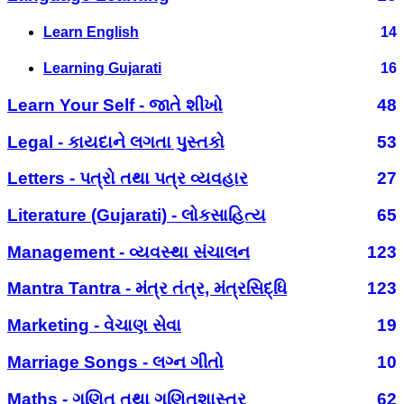
Learn English
14
Learning Gujarati
16
Learn Your Self - જાતે શીખો
48
Legal - કાયદાને લગતા પુસ્તકો
53
Letters - પત્રો તથા પત્ર વ્યવહાર
27
Literature (Gujarati) - લોકસાહિત્ય
65
Management - વ્યવસ્થા સંચાલન
123
Mantra Tantra - મંત્ર તંત્ર, મંત્રસિદ્ધિ
123
Marketing - વેચાણ સેવા
19
Marriage Songs - લગ્ન ગીતો
10
Maths - ગણિત તથા ગણિતશાસ્ત્ર
62