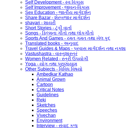
Self Development - સ્વ વિકાસ
Self Improvement - જીવન-વિકાસ
Sex Education - જાતીય માર્ગદર્શન
Share Bazar - શેરબજાર માર્ગદર્શન
shayari - શાયરી
Short Stories - ટૂંકી વાર્તા
Songs - ફિલ્મના ગીતો તથા લોકગીતો
Sports And Games - રમત ગમત તથા ખેલ કૂદ
Translated books - અનુવાદ
Travel Guides & Maps - પ્રવાસ માર્ગદર્શન તથા નક્શા
Vastushastra - વાસ્તુશાસ્ત્ર
Women Related - સ્ત્રી ઉપયોગી
Yoga - યોગ તથા પ્રાણાયામ
Other Subjects - વિવિધ વિષયો
Ambedkar Kathao
Animal Grown
Cartoon
Critical Notes
Guidelines
Reki
Sketches
Speeches
Vivechan
Environment
Interview - સંવાદ કળા