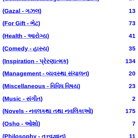
(Gazal - ગઝલ)
13
(For Gift - ભેટ)
73
(Health - આરોગ્ય)
41
(Comedy - હાસ્ય)
35
(Inspiration - પ્રેરણાત્મક)
134
(Management - વ્યવસ્થા સંચાલન)
20
(Miscellaneous - વિવિધ વિષય)
23
(Music - સંગીત)
2
(Novels - નવલકથા તથા નવલિકાઓ)
175
(Osho - ઓશો)
7
(Philosophy - તત્ત્વજ્ઞાન)
11