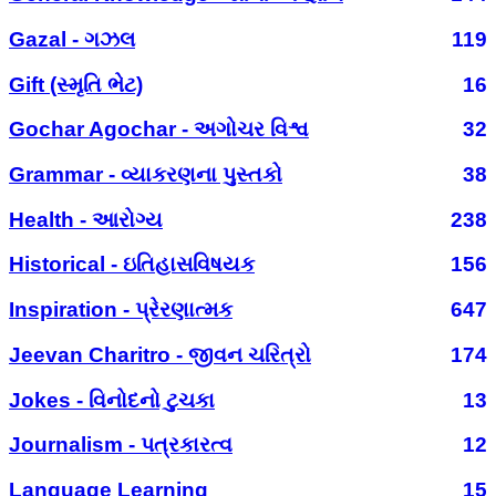
Gazal - ગઝલ
119
Gift (સ્મૃતિ ભેટ)
16
Gochar Agochar - અગોચર વિશ્વ
32
Grammar - વ્યાકરણના પુસ્તકો
38
Health - આરોગ્ય
238
Historical - ઇતિહાસવિષયક
156
Inspiration - પ્રેરણાત્મક
647
Jeevan Charitro - જીવન ચરિત્રો
174
Jokes - વિનોદનો ટુચકા
13
Journalism - પત્રકારત્વ
12
Language Learning
15