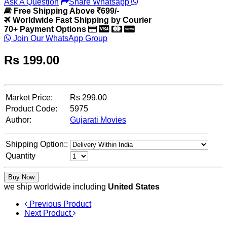
Ask A Question
Share Whatsapp
Free Shipping Above
699/-
Worldwide Fast Shipping by Courier
70+ Payment Options
Join Our WhatsApp Group
Rs
199.00
Market Price:
Rs
299.00
Product Code:
5975
Author:
Gujarati Movies
Shipping Option::
Quantity
Buy Now
we ship worldwide including
United States
Previous Product
Next Product