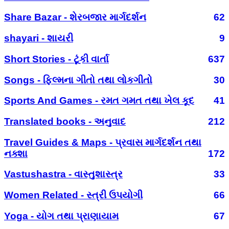
Share Bazar - શેરબજાર માર્ગદર્શન
62
shayari - શાયરી
9
Short Stories - ટૂંકી વાર્તા
637
Songs - ફિલ્મના ગીતો તથા લોકગીતો
30
Sports And Games - રમત ગમત તથા ખેલ કૂદ
41
Translated books - અનુવાદ
212
Travel Guides & Maps - પ્રવાસ માર્ગદર્શન તથા
નક્શા
172
Vastushastra - વાસ્તુશાસ્ત્ર
33
Women Related - સ્ત્રી ઉપયોગી
66
Yoga - યોગ તથા પ્રાણાયામ
67