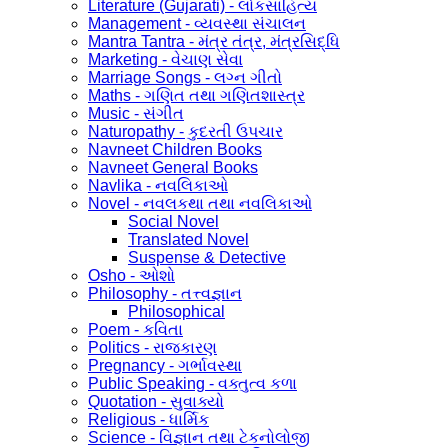
Literature (Gujarati) - લોકસાહિત્ય
Management - વ્યવસ્થા સંચાલન
Mantra Tantra - મંત્ર તંત્ર, મંત્રસિદ્ધિ
Marketing - વેચાણ સેવા
Marriage Songs - લગ્ન ગીતો
Maths - ગણિત તથા ગણિતશાસ્ત્ર
Music - સંગીત
Naturopathy - કુદરતી ઉપચાર
Navneet Children Books
Navneet General Books
Navlika - નવલિકાઓ
Novel - નવલકથા તથા નવલિકાઓ
Social Novel
Translated Novel
Suspense & Detective
Osho - ઓશો
Philosophy - તત્ત્વજ્ઞાન
Philosophical
Poem - કવિતા
Politics - રાજકારણ
Pregnancy - ગર્ભાવસ્થા
Public Speaking - વક્તુત્વ કળા
Quotation - સુવાક્યો
Religious - ધાર્મિક
Science - વિજ્ઞાન તથા ટેકનોલોજી