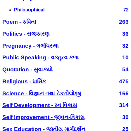
Philosophical
72
Poem - કવિતા
263
Politics - રાજકારણ
36
Pregnancy - ગર્ભાવસ્થા
32
Public Speaking - વક્તુત્વ કળા
10
Quotation - સુવાક્યો
54
Religious - ધાર્મિક
475
Science - વિજ્ઞાન તથા ટેકનોલોજી
166
Self Development - સ્વ વિકાસ
314
Self Improvement - જીવન-વિકાસ
30
Sex Education - જાતીય માર્ગદર્શન
25