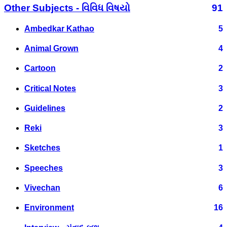
Other Subjects - વિવિધ વિષયો
91
Ambedkar Kathao
5
Animal Grown
4
Cartoon
2
Critical Notes
3
Guidelines
2
Reki
3
Sketches
1
Speeches
3
Vivechan
6
Environment
16