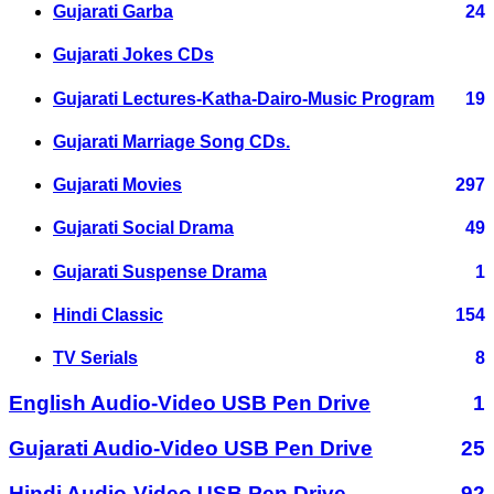
Gujarati Garba
24
Gujarati Jokes CDs
Gujarati Lectures-Katha-Dairo-Music Program
19
Gujarati Marriage Song CDs.
Gujarati Movies
297
Gujarati Social Drama
49
Gujarati Suspense Drama
1
Hindi Classic
154
TV Serials
8
English Audio-Video USB Pen Drive
1
Gujarati Audio-Video USB Pen Drive
25
Hindi Audio-Video USB Pen Drive
92