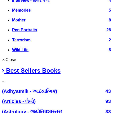
Interview - સંવાદ કળા
4
Memories
5
Mother
8
Pen Portraits
28
Terrorism
2
Wild Life
8
Close
Best Sellers Books
(Adhyatmik - આધ્યાત્મિક)
43
(Articles - લેખો)
93
(Astrology - જ્યોતિષશાસ્ત્ર)
33