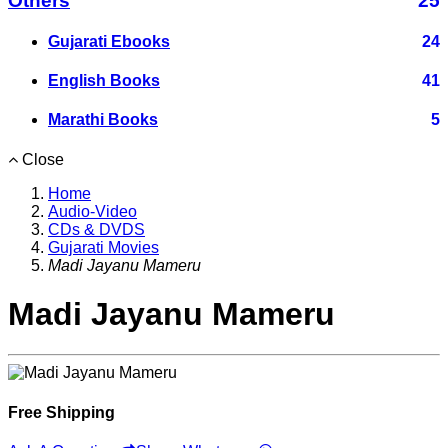
Others
25
Gujarati Ebooks
24
English Books
41
Marathi Books
5
Close
Home
Audio-Video
CDs & DVDS
Gujarati Movies
Madi Jayanu Mameru
Madi Jayanu Mameru
Free Shipping