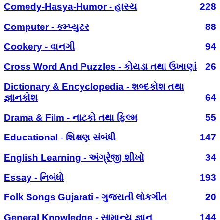
Comedy-Hasya-Humor - હાસ્ય
228
Computer - કમ્પ્યુટર
88
Cookery - વાનગી
94
Cross Word And Puzzles - કોયડા તથા ઉખાણાં
26
Dictionary & Encyclopedia - શબ્દકોશ તથા
જ્ઞાનકોશ
64
Drama & Film - નાટકો તથા ફિલ્મ
55
Educational - શિક્ષણ સંબંધી
147
English Learning - અંગ્રેજી શીખો
34
Essay - નિબંધો
193
Folk Songs Gujarati - ગુજરાતી લોકગીત
20
General Knowledge - સામાન્ય જ્ઞાન
144