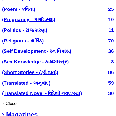
(Poem - કવિતા)
25
(Pregnancy - ગર્ભાવસ્થા)
10
(Politics - રાજકારણ)
11
(Religious - ધાર્મિક)
70
(Self Development - સ્વ વિકાસ)
36
(Sex Knowledge - કામશાસ્ત્ર)
8
(Short Stories - ટૂંકી વાર્તા)
86
(Translated - અનુવાદ)
59
(Translated Novel - વિદેશી નવલકથા)
30
Close
Magazines