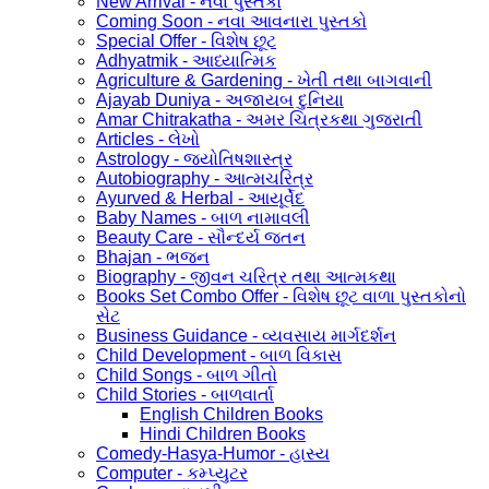
New Arrival - નવા પુસ્તકો
Coming Soon - નવા આવનારા પુસ્તકો
Special Offer - વિશેષ છૂટ
Adhyatmik - આધ્યાત્મિક
Agriculture & Gardening - ખેતી તથા બાગવાની
Ajayab Duniya - અજાયબ દુનિયા
Amar Chitrakatha - અમર ચિત્રકથા ગુજરાતી
Articles - લેખો
Astrology - જ્યોતિષશાસ્ત્ર
Autobiography - આત્મચરિત્ર
Ayurved & Herbal - આયૂર્વેદ
Baby Names - બાળ નામાવલી
Beauty Care - સૌન્દર્ય જતન
Bhajan - ભજન
Biography - જીવન ચરિત્ર તથા આત્મકથા
Books Set Combo Offer - વિશેષ છૂટ વાળા પુસ્તકોનો
સેટ
Business Guidance - વ્યવસાય માર્ગદર્શન
Child Development - બાળ વિકાસ
Child Songs - બાળ ગીતો
Child Stories - બાળવાર્તા
English Children Books
Hindi Children Books
Comedy-Hasya-Humor - હાસ્ય
Computer - કમ્પ્યુટર