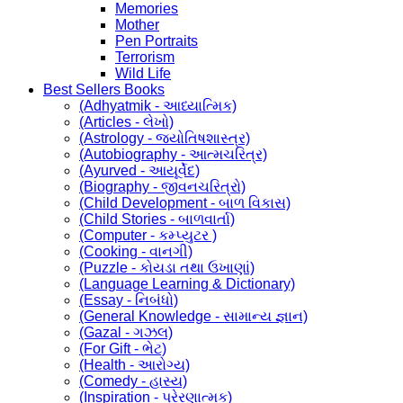
Memories
Mother
Pen Portraits
Terrorism
Wild Life
Best Sellers Books
(Adhyatmik - આધ્યાત્મિક)
(Articles - લેખો)
(Astrology - જ્યોતિષશાસ્ત્ર)
(Autobiography - આત્મચરિત્ર)
(Ayurved - આયૂર્વેદ)
(Biography - જીવનચરિત્રો)
(Child Development - બાળ વિકાસ)
(Child Stories - બાળવાર્તા)
(Computer - કમ્પ્યુટર )
(Cooking - વાનગી)
(Puzzle - કોયડા તથા ઉખાણાં)
(Language Learning & Dictionary)
(Essay - નિબંધો)
(General Knowledge - સામાન્ય જ્ઞાન)
(Gazal - ગઝલ)
(For Gift - ભેટ)
(Health - આરોગ્ય)
(Comedy - હાસ્ય)
(Inspiration - પ્રેરણાત્મક)