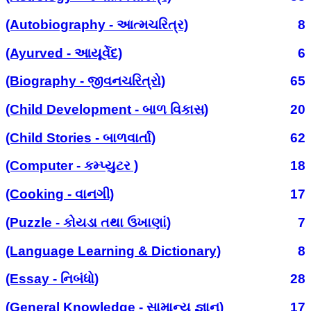
(Autobiography - આત્મચરિત્ર)
8
(Ayurved - આયૂર્વેદ)
6
(Biography - જીવનચરિત્રો)
65
(Child Development - બાળ વિકાસ)
20
(Child Stories - બાળવાર્તા)
62
(Computer - કમ્પ્યુટર )
18
(Cooking - વાનગી)
17
(Puzzle - કોયડા તથા ઉખાણાં)
7
(Language Learning & Dictionary)
8
(Essay - નિબંધો)
28
(General Knowledge - સામાન્ય જ્ઞાન)
17