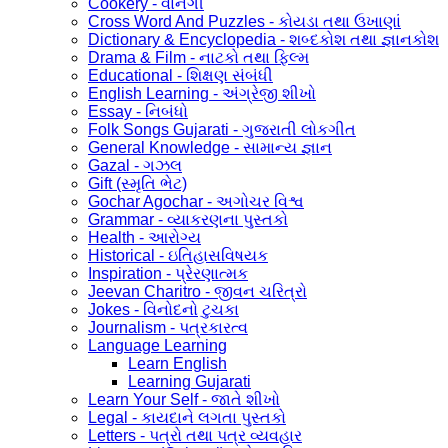
Cookery - વાનગી
Cross Word And Puzzles - કોયડા તથા ઉખાણાં
Dictionary & Encyclopedia - શબ્દકોશ તથા જ્ઞાનકોશ
Drama & Film - નાટકો તથા ફિલ્મ
Educational - શિક્ષણ સંબંધી
English Learning - અંગ્રેજી શીખો
Essay - નિબંધો
Folk Songs Gujarati - ગુજરાતી લોકગીત
General Knowledge - સામાન્ય જ્ઞાન
Gazal - ગઝલ
Gift (સ્મૃતિ ભેટ)
Gochar Agochar - અગોચર વિશ્વ
Grammar - વ્યાકરણના પુસ્તકો
Health - આરોગ્ય
Historical - ઇતિહાસવિષયક
Inspiration - પ્રેરણાત્મક
Jeevan Charitro - જીવન ચરિત્રો
Jokes - વિનોદનો ટુચકા
Journalism - પત્રકારત્વ
Language Learning
Learn English
Learning Gujarati
Learn Your Self - જાતે શીખો
Legal - કાયદાને લગતા પુસ્તકો
Letters - પત્રો તથા પત્ર વ્યવહાર