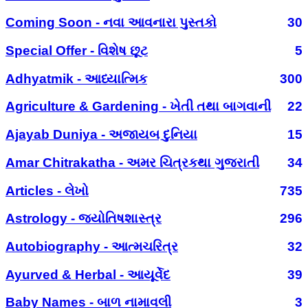
Coming Soon - નવા આવનારા પુસ્તકો
30
Special Offer - વિશેષ છૂટ
5
Adhyatmik - આધ્યાત્મિક
300
Agriculture & Gardening - ખેતી તથા બાગવાની
22
Ajayab Duniya - અજાયબ દુનિયા
15
Amar Chitrakatha - અમર ચિત્રકથા ગુજરાતી
34
Articles - લેખો
735
Astrology - જ્યોતિષશાસ્ત્ર
296
Autobiography - આત્મચરિત્ર
32
Ayurved & Herbal - આયૂર્વેદ
39
Baby Names - બાળ નામાવલી
3