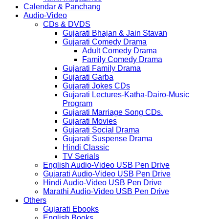
Calendar & Panchang
Audio-Video
CDs & DVDS
Gujarati Bhajan & Jain Stavan
Gujarati Comedy Drama
Adult Comedy Drama
Family Comedy Drama
Gujarati Family Drama
Gujarati Garba
Gujarati Jokes CDs
Gujarati Lectures-Katha-Dairo-Music
Program
Gujarati Marriage Song CDs.
Gujarati Movies
Gujarati Social Drama
Gujarati Suspense Drama
Hindi Classic
TV Serials
English Audio-Video USB Pen Drive
Gujarati Audio-Video USB Pen Drive
Hindi Audio-Video USB Pen Drive
Marathi Audio-Video USB Pen Drive
Others
Gujarati Ebooks
English Books