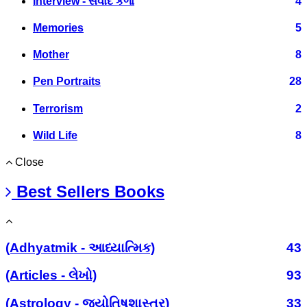
Interview - સંવાદ કળા
4
Memories
5
Mother
8
Pen Portraits
28
Terrorism
2
Wild Life
8
Close
Best Sellers Books
(Adhyatmik - આધ્યાત્મિક)
43
(Articles - લેખો)
93
(Astrology - જ્યોતિષશાસ્ત્ર)
33