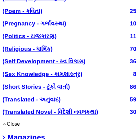
(Poem - કવિતા)
25
(Pregnancy - ગર્ભાવસ્થા)
10
(Politics - રાજકારણ)
11
(Religious - ધાર્મિક)
70
(Self Development - સ્વ વિકાસ)
36
(Sex Knowledge - કામશાસ્ત્ર)
8
(Short Stories - ટૂંકી વાર્તા)
86
(Translated - અનુવાદ)
59
(Translated Novel - વિદેશી નવલકથા)
30
Close
Magazines