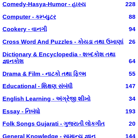
Comedy-Hasya-Humor - હાસ્ય
228
Computer - કમ્પ્યુટર
88
Cookery - વાનગી
94
Cross Word And Puzzles - કોયડા તથા ઉખાણાં
26
Dictionary & Encyclopedia - શબ્દકોશ તથા
જ્ઞાનકોશ
64
Drama & Film - નાટકો તથા ફિલ્મ
55
Educational - શિક્ષણ સંબંધી
147
English Learning - અંગ્રેજી શીખો
34
Essay - નિબંધો
193
Folk Songs Gujarati - ગુજરાતી લોકગીત
20
General Knowledge - સામાન્ય જ્ઞાન
144