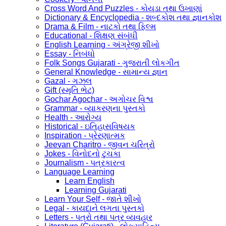
Cross Word And Puzzles - કોયડા તથા ઉખાણાં
Dictionary & Encyclopedia - શબ્દકોશ તથા જ્ઞાનકોશ
Drama & Film - નાટકો તથા ફિલ્મ
Educational - શિક્ષણ સંબંધી
English Learning - અંગ્રેજી શીખો
Essay - નિબંધો
Folk Songs Gujarati - ગુજરાતી લોકગીત
General Knowledge - સામાન્ય જ્ઞાન
Gazal - ગઝલ
Gift (સ્મૃતિ ભેટ)
Gochar Agochar - અગોચર વિશ્વ
Grammar - વ્યાકરણના પુસ્તકો
Health - આરોગ્ય
Historical - ઇતિહાસવિષયક
Inspiration - પ્રેરણાત્મક
Jeevan Charitro - જીવન ચરિત્રો
Jokes - વિનોદનો ટુચકા
Journalism - પત્રકારત્વ
Language Learning
Learn English
Learning Gujarati
Learn Your Self - જાતે શીખો
Legal - કાયદાને લગતા પુસ્તકો
Letters - પત્રો તથા પત્ર વ્યવહાર