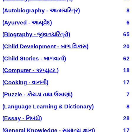
(Autobiography - આત્મચરિત્ર)
8
(Ayurved - આયૂર્વેદ)
6
(Biography - જીવનચરિત્રો)
65
(Child Development - બાળ વિકાસ)
20
(Child Stories - બાળવાર્તા)
62
(Computer - કમ્પ્યુટર )
18
(Cooking - વાનગી)
17
(Puzzle - કોયડા તથા ઉખાણાં)
7
(Language Learning & Dictionary)
8
(Essay - નિબંધો)
28
(General Knowledge - સામાન્ય જ્ઞાન)
17