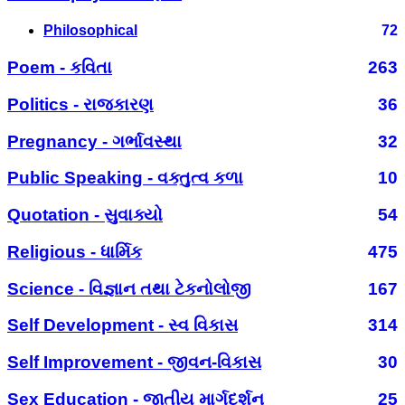
Philosophical
72
Poem - કવિતા
263
Politics - રાજકારણ
36
Pregnancy - ગર્ભાવસ્થા
32
Public Speaking - વક્તુત્વ કળા
10
Quotation - સુવાક્યો
54
Religious - ધાર્મિક
475
Science - વિજ્ઞાન તથા ટેકનોલોજી
167
Self Development - સ્વ વિકાસ
314
Self Improvement - જીવન-વિકાસ
30
Sex Education - જાતીય માર્ગદર્શન
25