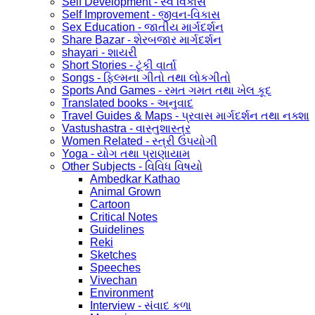
Self Development - સ્વ વિકાસ
Self Improvement - જીવન-વિકાસ
Sex Education - જાતીય માર્ગદર્શન
Share Bazar - શેરબજાર માર્ગદર્શન
shayari - શાયરી
Short Stories - ટૂંકી વાર્તા
Songs - ફિલ્મના ગીતો તથા લોકગીતો
Sports And Games - રમત ગમત તથા ખેલ કૂદ
Translated books - અનુવાદ
Travel Guides & Maps - પ્રવાસ માર્ગદર્શન તથા નક્શા
Vastushastra - વાસ્તુશાસ્ત્ર
Women Related - સ્ત્રી ઉપયોગી
Yoga - યોગ તથા પ્રાણાયામ
Other Subjects - વિવિધ વિષયો
Ambedkar Kathao
Animal Grown
Cartoon
Critical Notes
Guidelines
Reki
Sketches
Speeches
Vivechan
Environment
Interview - સંવાદ કળા