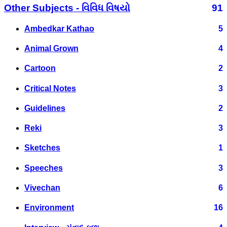
Other Subjects - વિવિધ વિષયો
91
Ambedkar Kathao
5
Animal Grown
4
Cartoon
2
Critical Notes
3
Guidelines
2
Reki
3
Sketches
1
Speeches
3
Vivechan
6
Environment
16