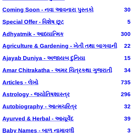
Coming Soon - નવા આવનારા પુસ્તકો
30
Special Offer - વિશેષ છૂટ
5
Adhyatmik - આધ્યાત્મિક
300
Agriculture & Gardening - ખેતી તથા બાગવાની
22
Ajayab Duniya - અજાયબ દુનિયા
15
Amar Chitrakatha - અમર ચિત્રકથા ગુજરાતી
34
Articles - લેખો
735
Astrology - જ્યોતિષશાસ્ત્ર
296
Autobiography - આત્મચરિત્ર
32
Ayurved & Herbal - આયૂર્વેદ
39
Baby Names - બાળ નામાવલી
3