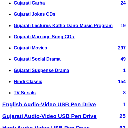
Gujarati Garba
24
Gujarati Jokes CDs
Gujarati Lectures-Katha-Dairo-Music Program
19
Gujarati Marriage Song CDs.
Gujarati Movies
297
Gujarati Social Drama
49
Gujarati Suspense Drama
1
Hindi Classic
154
TV Serials
8
English Audio-Video USB Pen Drive
1
Gujarati Audio-Video USB Pen Drive
25
Hindi Audio-Video USB Pen Drive
92