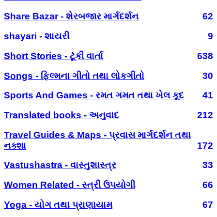
Share Bazar - શેરબજાર માર્ગદર્શન
62
shayari - શાયરી
9
Short Stories - ટૂંકી વાર્તા
638
Songs - ફિલ્મના ગીતો તથા લોકગીતો
30
Sports And Games - રમત ગમત તથા ખેલ કૂદ
41
Translated books - અનુવાદ
212
Travel Guides & Maps - પ્રવાસ માર્ગદર્શન તથા
નક્શા
172
Vastushastra - વાસ્તુશાસ્ત્ર
33
Women Related - સ્ત્રી ઉપયોગી
66
Yoga - યોગ તથા પ્રાણાયામ
67