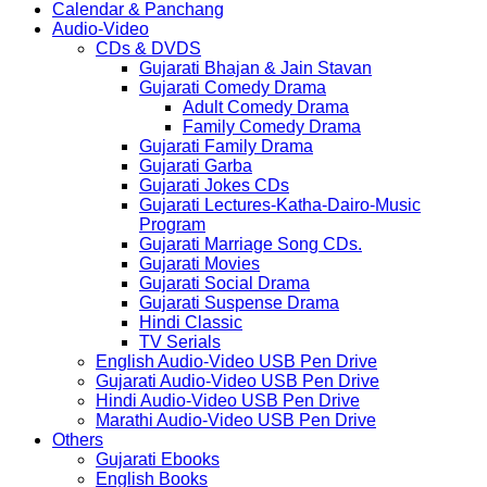
Calendar & Panchang
Audio-Video
CDs & DVDS
Gujarati Bhajan & Jain Stavan
Gujarati Comedy Drama
Adult Comedy Drama
Family Comedy Drama
Gujarati Family Drama
Gujarati Garba
Gujarati Jokes CDs
Gujarati Lectures-Katha-Dairo-Music
Program
Gujarati Marriage Song CDs.
Gujarati Movies
Gujarati Social Drama
Gujarati Suspense Drama
Hindi Classic
TV Serials
English Audio-Video USB Pen Drive
Gujarati Audio-Video USB Pen Drive
Hindi Audio-Video USB Pen Drive
Marathi Audio-Video USB Pen Drive
Others
Gujarati Ebooks
English Books