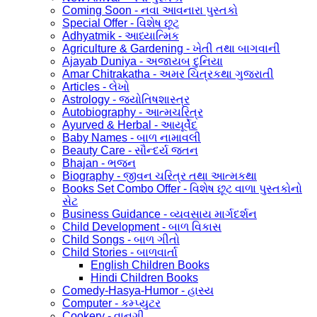
Coming Soon - નવા આવનારા પુસ્તકો
Special Offer - વિશેષ છૂટ
Adhyatmik - આધ્યાત્મિક
Agriculture & Gardening - ખેતી તથા બાગવાની
Ajayab Duniya - અજાયબ દુનિયા
Amar Chitrakatha - અમર ચિત્રકથા ગુજરાતી
Articles - લેખો
Astrology - જ્યોતિષશાસ્ત્ર
Autobiography - આત્મચરિત્ર
Ayurved & Herbal - આયૂર્વેદ
Baby Names - બાળ નામાવલી
Beauty Care - સૌન્દર્ય જતન
Bhajan - ભજન
Biography - જીવન ચરિત્ર તથા આત્મકથા
Books Set Combo Offer - વિશેષ છૂટ વાળા પુસ્તકોનો
સેટ
Business Guidance - વ્યવસાય માર્ગદર્શન
Child Development - બાળ વિકાસ
Child Songs - બાળ ગીતો
Child Stories - બાળવાર્તા
English Children Books
Hindi Children Books
Comedy-Hasya-Humor - હાસ્ય
Computer - કમ્પ્યુટર
Cookery - વાનગી