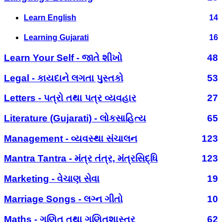
Learn English
14
Learning Gujarati
16
Learn Your Self - જાતે શીખો
48
Legal - કાયદાને લગતા પુસ્તકો
53
Letters - પત્રો તથા પત્ર વ્યવહાર
27
Literature (Gujarati) - લોકસાહિત્ય
65
Management - વ્યવસ્થા સંચાલન
123
Mantra Tantra - મંત્ર તંત્ર, મંત્રસિદ્ધિ
123
Marketing - વેચાણ સેવા
19
Marriage Songs - લગ્ન ગીતો
10
Maths - ગણિત તથા ગણિતશાસ્ત્ર
62