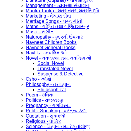
Literature (Gujarati) - લોકસાહિત્ય
Management - વ્યવસ્થા સંચાલન
Mantra Tantra - મંત્ર તંત્ર, મંત્રસિદ્ધિ
Marketing - વેચાણ સેવા
Marriage Songs - લગ્ન ગીતો
Maths - ગણિત તથા ગણિતશાસ્ત્ર
Music - સંગીત
Naturopathy - કુદરતી ઉપચાર
Navneet Children Books
Navneet General Books
Navlika - નવલિકાઓ
Novel - નવલકથા તથા નવલિકાઓ
Social Novel
Translated Novel
Suspense & Detective
Osho - ઓશો
Philosophy - તત્ત્વજ્ઞાન
Philosophical
Poem - કવિતા
Politics - રાજકારણ
Pregnancy - ગર્ભાવસ્થા
Public Speaking - વક્તુત્વ કળા
Quotation - સુવાક્યો
Religious - ધાર્મિક
Science - વિજ્ઞાન તથા ટેકનોલોજી