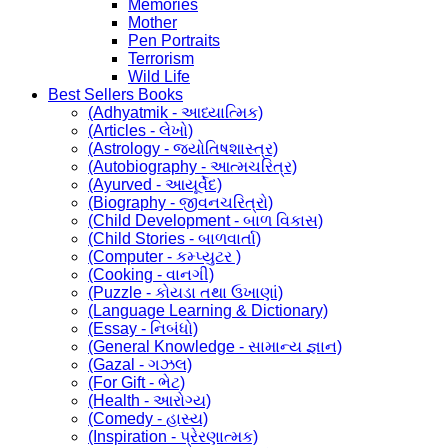
Memories
Mother
Pen Portraits
Terrorism
Wild Life
Best Sellers Books
(Adhyatmik - આધ્યાત્મિક)
(Articles - લેખો)
(Astrology - જ્યોતિષશાસ્ત્ર)
(Autobiography - આત્મચરિત્ર)
(Ayurved - આયૂર્વેદ)
(Biography - જીવનચરિત્રો)
(Child Development - બાળ વિકાસ)
(Child Stories - બાળવાર્તા)
(Computer - કમ્પ્યુટર )
(Cooking - વાનગી)
(Puzzle - કોયડા તથા ઉખાણાં)
(Language Learning & Dictionary)
(Essay - નિબંધો)
(General Knowledge - સામાન્ય જ્ઞાન)
(Gazal - ગઝલ)
(For Gift - ભેટ)
(Health - આરોગ્ય)
(Comedy - હાસ્ય)
(Inspiration - પ્રેરણાત્મક)