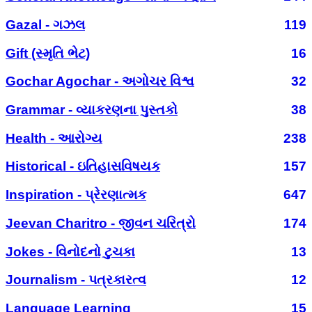
Gazal - ગઝલ
119
Gift (સ્મૃતિ ભેટ)
16
Gochar Agochar - અગોચર વિશ્વ
32
Grammar - વ્યાકરણના પુસ્તકો
38
Health - આરોગ્ય
238
Historical - ઇતિહાસવિષયક
157
Inspiration - પ્રેરણાત્મક
647
Jeevan Charitro - જીવન ચરિત્રો
174
Jokes - વિનોદનો ટુચકા
13
Journalism - પત્રકારત્વ
12
Language Learning
15