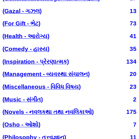
(Gazal - ગઝલ)
13
(For Gift - ભેટ)
73
(Health - આરોગ્ય)
41
(Comedy - હાસ્ય)
35
(Inspiration - પ્રેરણાત્મક)
134
(Management - વ્યવસ્થા સંચાલન)
20
(Miscellaneous - વિવિધ વિષય)
23
(Music - સંગીત)
2
(Novels - નવલકથા તથા નવલિકાઓ)
175
(Osho - ઓશો)
7
(Philosophy - તત્ત્વજ્ઞાન)
11