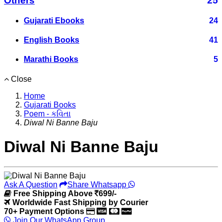
Others
25
Gujarati Ebooks
24
English Books
41
Marathi Books
5
Close
Home
Gujarati Books
Poem - કવિતા
Diwal Ni Banne Baju
Diwal Ni Banne Baju
Ask A Question
Share Whatsapp
Free Shipping Above
699/-
Worldwide Fast Shipping by Courier
70+ Payment Options
Join Our WhatsApp Group