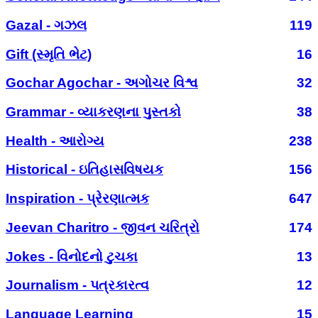
Gazal - ગઝલ
119
Gift (સ્મૃતિ ભેટ)
16
Gochar Agochar - અગોચર વિશ્વ
32
Grammar - વ્યાકરણના પુસ્તકો
38
Health - આરોગ્ય
238
Historical - ઇતિહાસવિષયક
156
Inspiration - પ્રેરણાત્મક
647
Jeevan Charitro - જીવન ચરિત્રો
174
Jokes - વિનોદનો ટુચકા
13
Journalism - પત્રકારત્વ
12
Language Learning
15