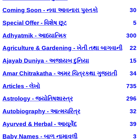
Coming Soon - નવા આવનારા પુસ્તકો
30
Special Offer - વિશેષ છૂટ
5
Adhyatmik - આધ્યાત્મિક
300
Agriculture & Gardening - ખેતી તથા બાગવાની
22
Ajayab Duniya - અજાયબ દુનિયા
15
Amar Chitrakatha - અમર ચિત્રકથા ગુજરાતી
34
Articles - લેખો
735
Astrology - જ્યોતિષશાસ્ત્ર
296
Autobiography - આત્મચરિત્ર
32
Ayurved & Herbal - આયૂર્વેદ
39
Baby Names - બાળ નામાવલી
3