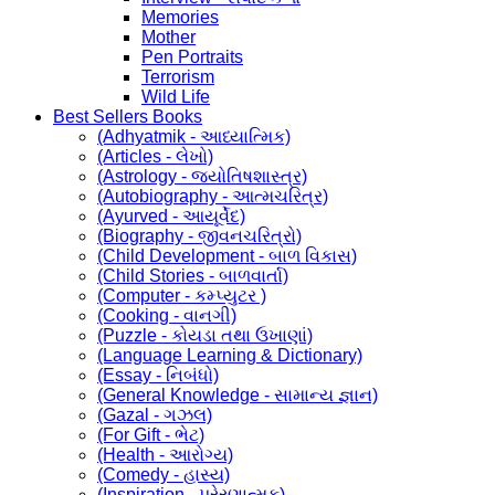
Memories
Mother
Pen Portraits
Terrorism
Wild Life
Best Sellers Books
(Adhyatmik - આધ્યાત્મિક)
(Articles - લેખો)
(Astrology - જ્યોતિષશાસ્ત્ર)
(Autobiography - આત્મચરિત્ર)
(Ayurved - આયૂર્વેદ)
(Biography - જીવનચરિત્રો)
(Child Development - બાળ વિકાસ)
(Child Stories - બાળવાર્તા)
(Computer - કમ્પ્યુટર )
(Cooking - વાનગી)
(Puzzle - કોયડા તથા ઉખાણાં)
(Language Learning & Dictionary)
(Essay - નિબંધો)
(General Knowledge - સામાન્ય જ્ઞાન)
(Gazal - ગઝલ)
(For Gift - ભેટ)
(Health - આરોગ્ય)
(Comedy - હાસ્ય)
(Inspiration - પ્રેરણાત્મક)