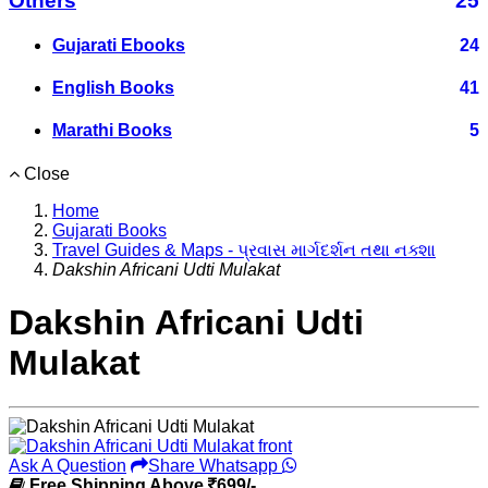
Others
25
Gujarati Ebooks
24
English Books
41
Marathi Books
5
Close
Home
Gujarati Books
Travel Guides & Maps - પ્રવાસ માર્ગદર્શન તથા નક્શા
Dakshin Africani Udti Mulakat
Dakshin Africani Udti
Mulakat
Ask A Question
Share Whatsapp
Free Shipping Above
699/-