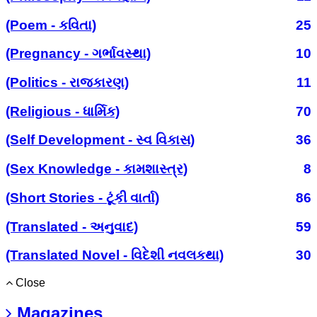
(Poem - કવિતા)
25
(Pregnancy - ગર્ભાવસ્થા)
10
(Politics - રાજકારણ)
11
(Religious - ધાર્મિક)
70
(Self Development - સ્વ વિકાસ)
36
(Sex Knowledge - કામશાસ્ત્ર)
8
(Short Stories - ટૂંકી વાર્તા)
86
(Translated - અનુવાદ)
59
(Translated Novel - વિદેશી નવલકથા)
30
Close
Magazines