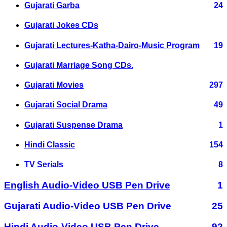
Gujarati Garba
24
Gujarati Jokes CDs
Gujarati Lectures-Katha-Dairo-Music Program
19
Gujarati Marriage Song CDs.
Gujarati Movies
297
Gujarati Social Drama
49
Gujarati Suspense Drama
1
Hindi Classic
154
TV Serials
8
English Audio-Video USB Pen Drive
1
Gujarati Audio-Video USB Pen Drive
25
Hindi Audio-Video USB Pen Drive
92