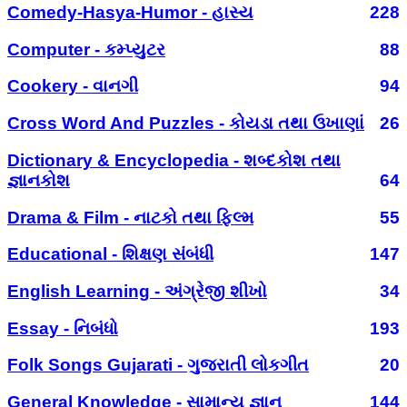
Comedy-Hasya-Humor - હાસ્ય
228
Computer - કમ્પ્યુટર
88
Cookery - વાનગી
94
Cross Word And Puzzles - કોયડા તથા ઉખાણાં
26
Dictionary & Encyclopedia - શબ્દકોશ તથા
જ્ઞાનકોશ
64
Drama & Film - નાટકો તથા ફિલ્મ
55
Educational - શિક્ષણ સંબંધી
147
English Learning - અંગ્રેજી શીખો
34
Essay - નિબંધો
193
Folk Songs Gujarati - ગુજરાતી લોકગીત
20
General Knowledge - સામાન્ય જ્ઞાન
144