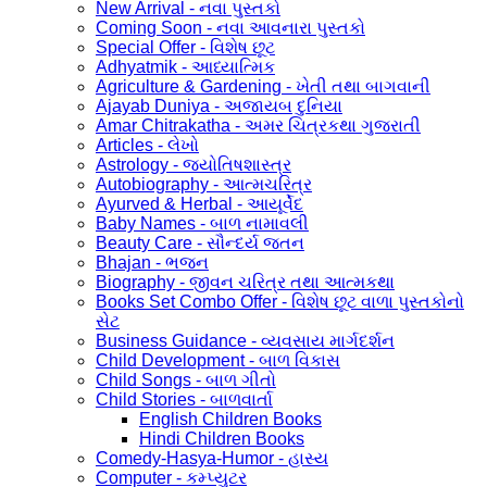
New Arrival - નવા પુસ્તકો
Coming Soon - નવા આવનારા પુસ્તકો
Special Offer - વિશેષ છૂટ
Adhyatmik - આધ્યાત્મિક
Agriculture & Gardening - ખેતી તથા બાગવાની
Ajayab Duniya - અજાયબ દુનિયા
Amar Chitrakatha - અમર ચિત્રકથા ગુજરાતી
Articles - લેખો
Astrology - જ્યોતિષશાસ્ત્ર
Autobiography - આત્મચરિત્ર
Ayurved & Herbal - આયૂર્વેદ
Baby Names - બાળ નામાવલી
Beauty Care - સૌન્દર્ય જતન
Bhajan - ભજન
Biography - જીવન ચરિત્ર તથા આત્મકથા
Books Set Combo Offer - વિશેષ છૂટ વાળા પુસ્તકોનો
સેટ
Business Guidance - વ્યવસાય માર્ગદર્શન
Child Development - બાળ વિકાસ
Child Songs - બાળ ગીતો
Child Stories - બાળવાર્તા
English Children Books
Hindi Children Books
Comedy-Hasya-Humor - હાસ્ય
Computer - કમ્પ્યુટર