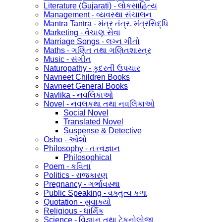
Literature (Gujarati) - લોકસાહિત્ય
Management - વ્યવસ્થા સંચાલન
Mantra Tantra - મંત્ર તંત્ર, મંત્રસિદ્ધિ
Marketing - વેચાણ સેવા
Marriage Songs - લગ્ન ગીતો
Maths - ગણિત તથા ગણિતશાસ્ત્ર
Music - સંગીત
Naturopathy - કુદરતી ઉપચાર
Navneet Children Books
Navneet General Books
Navlika - નવલિકાઓ
Novel - નવલકથા તથા નવલિકાઓ
Social Novel
Translated Novel
Suspense & Detective
Osho - ઓશો
Philosophy - તત્ત્વજ્ઞાન
Philosophical
Poem - કવિતા
Politics - રાજકારણ
Pregnancy - ગર્ભાવસ્થા
Public Speaking - વક્તુત્વ કળા
Quotation - સુવાક્યો
Religious - ધાર્મિક
Science - વિજ્ઞાન તથા ટેકનોલોજી