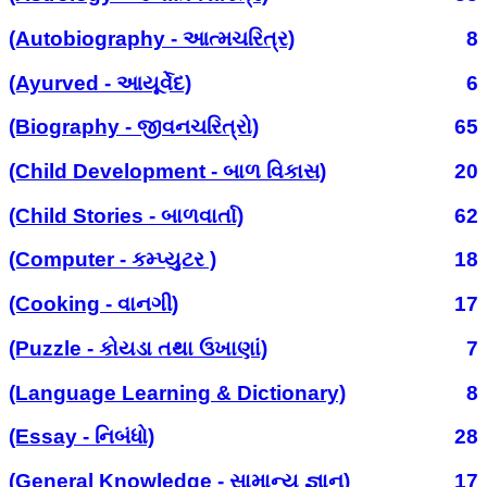
(Autobiography - આત્મચરિત્ર)
8
(Ayurved - આયૂર્વેદ)
6
(Biography - જીવનચરિત્રો)
65
(Child Development - બાળ વિકાસ)
20
(Child Stories - બાળવાર્તા)
62
(Computer - કમ્પ્યુટર )
18
(Cooking - વાનગી)
17
(Puzzle - કોયડા તથા ઉખાણાં)
7
(Language Learning & Dictionary)
8
(Essay - નિબંધો)
28
(General Knowledge - સામાન્ય જ્ઞાન)
17