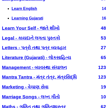
Learn English
14
Learning Gujarati
16
Learn Your Self - જાતે શીખો
48
Legal - કાયદાને લગતા પુસ્તકો
53
Letters - પત્રો તથા પત્ર વ્યવહાર
27
Literature (Gujarati) - લોકસાહિત્ય
65
Management - વ્યવસ્થા સંચાલન
123
Mantra Tantra - મંત્ર તંત્ર, મંત્રસિદ્ધિ
123
Marketing - વેચાણ સેવા
19
Marriage Songs - લગ્ન ગીતો
10
Maths - ગણિત તથા ગણિતશાસ્ત્ર
62