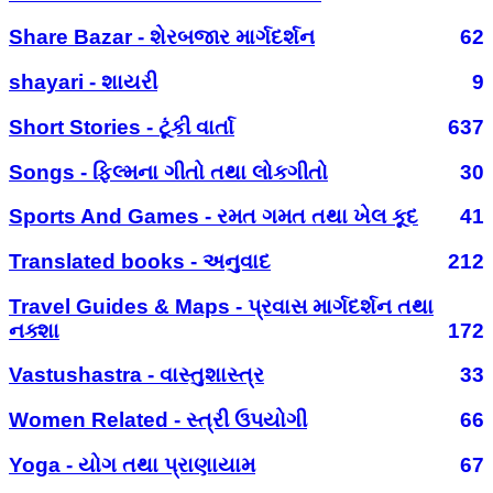
Share Bazar - શેરબજાર માર્ગદર્શન
62
shayari - શાયરી
9
Short Stories - ટૂંકી વાર્તા
637
Songs - ફિલ્મના ગીતો તથા લોકગીતો
30
Sports And Games - રમત ગમત તથા ખેલ કૂદ
41
Translated books - અનુવાદ
212
Travel Guides & Maps - પ્રવાસ માર્ગદર્શન તથા
નક્શા
172
Vastushastra - વાસ્તુશાસ્ત્ર
33
Women Related - સ્ત્રી ઉપયોગી
66
Yoga - યોગ તથા પ્રાણાયામ
67