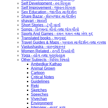
Self Development - સ્વ વિકાસ
Self Improvement - જીવન-વિકાસ
Sex Education - જાતીય માર્ગદર્શન
Share Bazar - શેરબજાર માર્ગદર્શન
shayari - શાયરી
Short Stories - ટૂંકી વાર્તા
Songs - ફિલ્મના ગીતો તથા લોકગીતો
Sports And Games - રમત ગમત તથા ખેલ કૂદ
Translated books - અનુવાદ
Travel Guides & Maps - પ્રવાસ માર્ગદર્શન તથા નક્શા
Vastushastra - વાસ્તુશાસ્ત્ર
Women Related - સ્ત્રી ઉપયોગી
Yoga - યોગ તથા પ્રાણાયામ
Other Subjects - વિવિધ વિષયો
Ambedkar Kathao
Animal Grown
Cartoon
Critical Notes
Guidelines
Reki
Sketches
Speeches
Vivechan
Environment
Interview - સંવાદ કળા