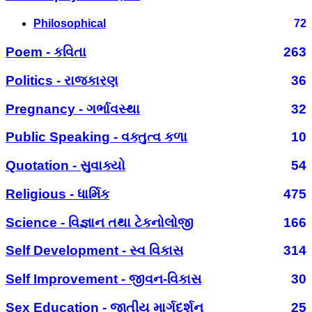
Philosophical
72
Poem - કવિતા
263
Politics - રાજકારણ
36
Pregnancy - ગર્ભાવસ્થા
32
Public Speaking - વક્તુત્વ કળા
10
Quotation - સુવાક્યો
54
Religious - ધાર્મિક
475
Science - વિજ્ઞાન તથા ટેકનોલોજી
166
Self Development - સ્વ વિકાસ
314
Self Improvement - જીવન-વિકાસ
30
Sex Education - જાતીય માર્ગદર્શન
25