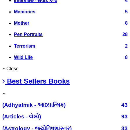
Interview - સંવાદ કળા
4
Memories
5
Mother
8
Pen Portraits
28
Terrorism
2
Wild Life
8
Close
Best Sellers Books
(Adhyatmik - આધ્યાત્મિક)
43
(Articles - લેખો)
93
(Astrology - જ્યોતિષશાસ્ત્ર)
33