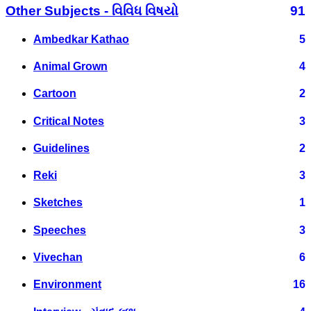
Other Subjects - વિવિધ વિષયો
91
Ambedkar Kathao
5
Animal Grown
4
Cartoon
2
Critical Notes
3
Guidelines
2
Reki
3
Sketches
1
Speeches
3
Vivechan
6
Environment
16