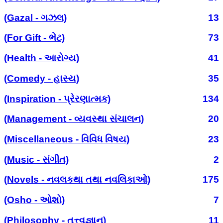
(Gazal - ગઝલ)
13
(For Gift - ભેટ)
73
(Health - આરોગ્ય)
41
(Comedy - હાસ્ય)
35
(Inspiration - પ્રેરણાત્મક)
134
(Management - વ્યવસ્થા સંચાલન)
20
(Miscellaneous - વિવિધ વિષય)
23
(Music - સંગીત)
2
(Novels - નવલકથા તથા નવલિકાઓ)
175
(Osho - ઓશો)
7
(Philosophy - તત્ત્વજ્ઞાન)
11