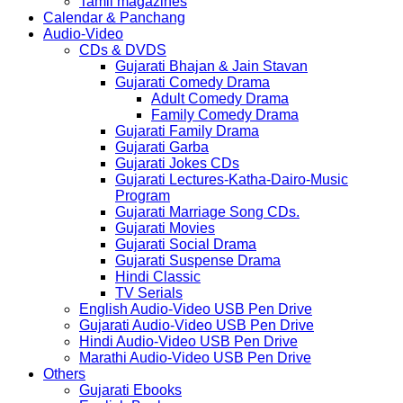
Tamil magazines
Calendar & Panchang
Audio-Video
CDs & DVDS
Gujarati Bhajan & Jain Stavan
Gujarati Comedy Drama
Adult Comedy Drama
Family Comedy Drama
Gujarati Family Drama
Gujarati Garba
Gujarati Jokes CDs
Gujarati Lectures-Katha-Dairo-Music
Program
Gujarati Marriage Song CDs.
Gujarati Movies
Gujarati Social Drama
Gujarati Suspense Drama
Hindi Classic
TV Serials
English Audio-Video USB Pen Drive
Gujarati Audio-Video USB Pen Drive
Hindi Audio-Video USB Pen Drive
Marathi Audio-Video USB Pen Drive
Others
Gujarati Ebooks