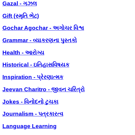
Gazal - ગઝલ
Gift (સ્મૃતિ ભેટ)
Gochar Agochar - અગોચર વિશ્વ
Grammar - વ્યાકરણના પુસ્તકો
Health - આરોગ્ય
Historical - ઇતિહાસવિષયક
Inspiration - પ્રેરણાત્મક
Jeevan Charitro - જીવન ચરિત્રો
Jokes - વિનોદનો ટુચકા
Journalism - પત્રકારત્વ
Language Learning