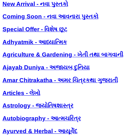
New Arrival - નવા પુસ્તકો
Coming Soon - નવા આવનારા પુસ્તકો
Special Offer - વિશેષ છૂટ
Adhyatmik - આધ્યાત્મિક
Agriculture & Gardening - ખેતી તથા બાગવાની
Ajayab Duniya - અજાયબ દુનિયા
Amar Chitrakatha - અમર ચિત્રકથા ગુજરાતી
Articles - લેખો
Astrology - જ્યોતિષશાસ્ત્ર
Autobiography - આત્મચરિત્ર
Ayurved & Herbal - આયૂર્વેદ