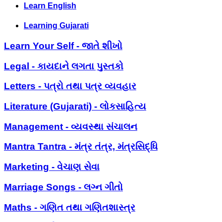
Learn English
Learning Gujarati
Learn Your Self - જાતે શીખો
Legal - કાયદાને લગતા પુસ્તકો
Letters - પત્રો તથા પત્ર વ્યવહાર
Literature (Gujarati) - લોકસાહિત્ય
Management - વ્યવસ્થા સંચાલન
Mantra Tantra - મંત્ર તંત્ર, મંત્રસિદ્ધિ
Marketing - વેચાણ સેવા
Marriage Songs - લગ્ન ગીતો
Maths - ગણિત તથા ગણિતશાસ્ત્ર