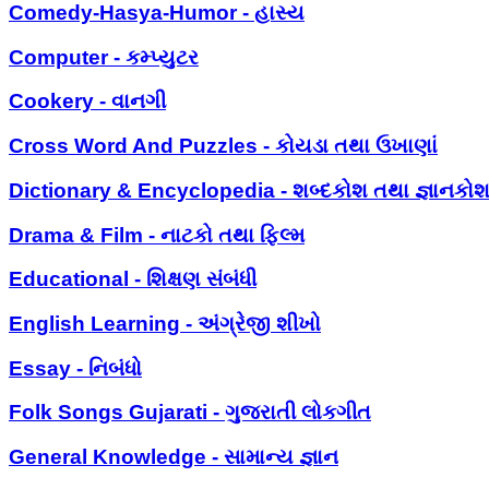
Comedy-Hasya-Humor - હાસ્ય
Computer - કમ્પ્યુટર
Cookery - વાનગી
Cross Word And Puzzles - કોયડા તથા ઉખાણાં
Dictionary & Encyclopedia - શબ્દકોશ તથા જ્ઞાનકો
Drama & Film - નાટકો તથા ફિલ્મ
Educational - શિક્ષણ સંબંધી
English Learning - અંગ્રેજી શીખો
Essay - નિબંધો
Folk Songs Gujarati - ગુજરાતી લોકગીત
General Knowledge - સામાન્ય જ્ઞાન