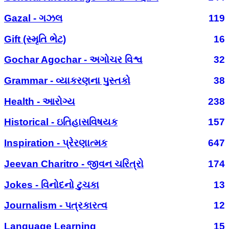
Gazal - ગઝલ
119
Gift (સ્મૃતિ ભેટ)
16
Gochar Agochar - અગોચર વિશ્વ
32
Grammar - વ્યાકરણના પુસ્તકો
38
Health - આરોગ્ય
238
Historical - ઇતિહાસવિષયક
157
Inspiration - પ્રેરણાત્મક
647
Jeevan Charitro - જીવન ચરિત્રો
174
Jokes - વિનોદનો ટુચકા
13
Journalism - પત્રકારત્વ
12
Language Learning
15