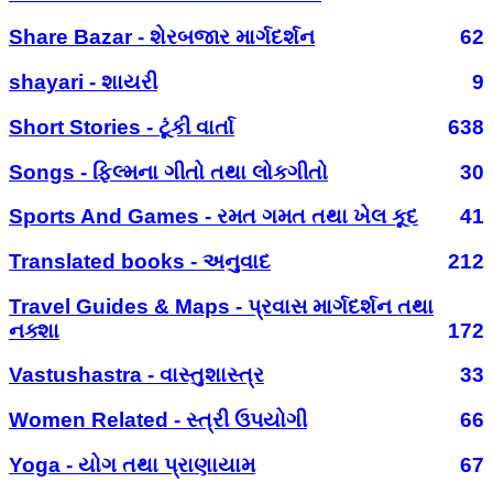
Share Bazar - શેરબજાર માર્ગદર્શન
62
shayari - શાયરી
9
Short Stories - ટૂંકી વાર્તા
638
Songs - ફિલ્મના ગીતો તથા લોકગીતો
30
Sports And Games - રમત ગમત તથા ખેલ કૂદ
41
Translated books - અનુવાદ
212
Travel Guides & Maps - પ્રવાસ માર્ગદર્શન તથા
નક્શા
172
Vastushastra - વાસ્તુશાસ્ત્ર
33
Women Related - સ્ત્રી ઉપયોગી
66
Yoga - યોગ તથા પ્રાણાયામ
67