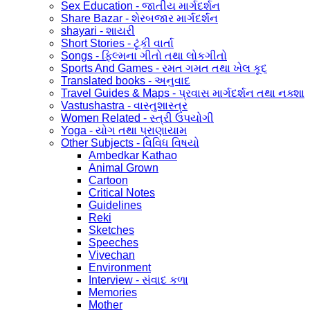
Sex Education - જાતીય માર્ગદર્શન
Share Bazar - શેરબજાર માર્ગદર્શન
shayari - શાયરી
Short Stories - ટૂંકી વાર્તા
Songs - ફિલ્મના ગીતો તથા લોકગીતો
Sports And Games - રમત ગમત તથા ખેલ કૂદ
Translated books - અનુવાદ
Travel Guides & Maps - પ્રવાસ માર્ગદર્શન તથા નક્શા
Vastushastra - વાસ્તુશાસ્ત્ર
Women Related - સ્ત્રી ઉપયોગી
Yoga - યોગ તથા પ્રાણાયામ
Other Subjects - વિવિધ વિષયો
Ambedkar Kathao
Animal Grown
Cartoon
Critical Notes
Guidelines
Reki
Sketches
Speeches
Vivechan
Environment
Interview - સંવાદ કળા
Memories
Mother