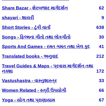
Share Bazar - શેરબજાર માર્ગદર્શન
62
shayari - શાયરી
9
Short Stories - ટૂંકી વાર્તા
638
Songs - ફિલ્મના ગીતો તથા લોકગીતો
30
Sports And Games - રમત ગમત તથા ખેલ કૂદ
41
Translated books - અનુવાદ
212
Travel Guides & Maps - પ્રવાસ માર્ગદર્શન તથા
નક્શા
172
Vastushastra - વાસ્તુશાસ્ત્ર
33
Women Related - સ્ત્રી ઉપયોગી
66
Yoga - યોગ તથા પ્રાણાયામ
67