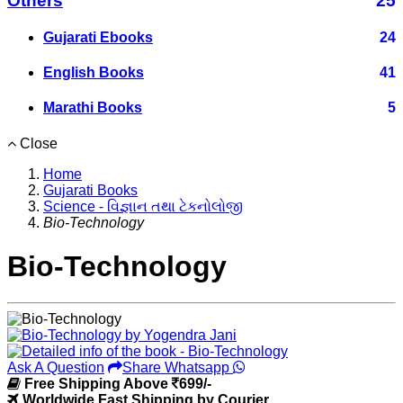
Others
25
Gujarati Ebooks
24
English Books
41
Marathi Books
5
Close
Home
Gujarati Books
Science - વિજ્ઞાન તથા ટેકનોલોજી
Bio-Technology
Bio-Technology
Ask A Question
Share Whatsapp
Free Shipping Above
699/-
Worldwide Fast Shipping by Courier