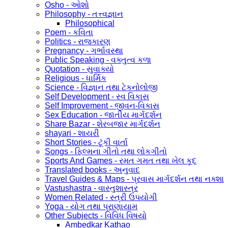
Osho - ઓશો
Philosophy - તત્ત્વજ્ઞાન
Philosophical
Poem - કવિતા
Politics - રાજકારણ
Pregnancy - ગર્ભાવસ્થા
Public Speaking - વક્તુત્વ કળા
Quotation - સુવાક્યો
Religious - ધાર્મિક
Science - વિજ્ઞાન તથા ટેકનોલોજી
Self Development - સ્વ વિકાસ
Self Improvement - જીવન-વિકાસ
Sex Education - જાતીય માર્ગદર્શન
Share Bazar - શેરબજાર માર્ગદર્શન
shayari - શાયરી
Short Stories - ટૂંકી વાર્તા
Songs - ફિલ્મના ગીતો તથા લોકગીતો
Sports And Games - રમત ગમત તથા ખેલ કૂદ
Translated books - અનુવાદ
Travel Guides & Maps - પ્રવાસ માર્ગદર્શન તથા નક્શા
Vastushastra - વાસ્તુશાસ્ત્ર
Women Related - સ્ત્રી ઉપયોગી
Yoga - યોગ તથા પ્રાણાયામ
Other Subjects - વિવિધ વિષયો
Ambedkar Kathao