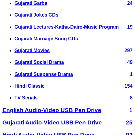
Gujarati Garba
24
Gujarati Jokes CDs
Gujarati Lectures-Katha-Dairo-Music Program
19
Gujarati Marriage Song CDs.
Gujarati Movies
297
Gujarati Social Drama
49
Gujarati Suspense Drama
1
Hindi Classic
154
TV Serials
8
English Audio-Video USB Pen Drive
1
Gujarati Audio-Video USB Pen Drive
25
Hindi Audio-Video USB Pen Drive
92