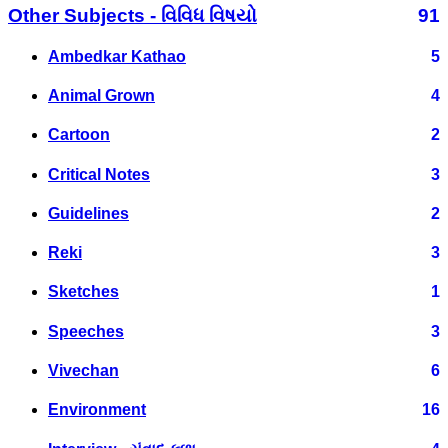
Other Subjects - વિવિધ વિષયો
91
Ambedkar Kathao
5
Animal Grown
4
Cartoon
2
Critical Notes
3
Guidelines
2
Reki
3
Sketches
1
Speeches
3
Vivechan
6
Environment
16