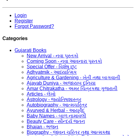
Login
Register
Forgot Password?
Categories
Gujarati Books
New Arrival - નવા પુસ્તકો
Coming Soon - નવા આવનારા પુસ્તકો
Special Offer - વિશેષ છૂટ
Adhyatmik - આધ્યાત્મિક
Agriculture & Gardening - ખેતી તથા બાગવાની
Ajayab Duniya - અજાયબ દુનિયા
Amar Chitrakatha - અમર ચિત્રકથા ગુજરાતી
Articles - લેખો
Astrology - જ્યોતિષશાસ્ત્ર
Autobiography - આત્મચરિત્ર
Ayurved & Herbal - આયૂર્વેદ
Baby Names - બાળ નામાવલી
Beauty Care - સૌન્દર્ય જતન
Bhajan - ભજન
Biography - જીવન ચરિત્ર તથા આત્મકથા