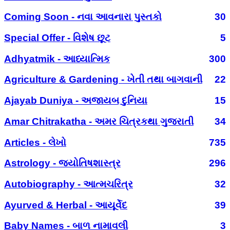
Coming Soon - નવા આવનારા પુસ્તકો
30
Special Offer - વિશેષ છૂટ
5
Adhyatmik - આધ્યાત્મિક
300
Agriculture & Gardening - ખેતી તથા બાગવાની
22
Ajayab Duniya - અજાયબ દુનિયા
15
Amar Chitrakatha - અમર ચિત્રકથા ગુજરાતી
34
Articles - લેખો
735
Astrology - જ્યોતિષશાસ્ત્ર
296
Autobiography - આત્મચરિત્ર
32
Ayurved & Herbal - આયૂર્વેદ
39
Baby Names - બાળ નામાવલી
3