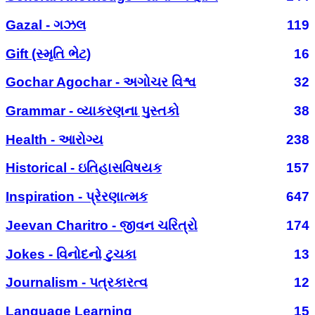
Gazal - ગઝલ
119
Gift (સ્મૃતિ ભેટ)
16
Gochar Agochar - અગોચર વિશ્વ
32
Grammar - વ્યાકરણના પુસ્તકો
38
Health - આરોગ્ય
238
Historical - ઇતિહાસવિષયક
157
Inspiration - પ્રેરણાત્મક
647
Jeevan Charitro - જીવન ચરિત્રો
174
Jokes - વિનોદનો ટુચકા
13
Journalism - પત્રકારત્વ
12
Language Learning
15