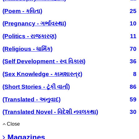
(Poem - કવિતા)
25
(Pregnancy - ગર્ભાવસ્થા)
10
(Politics - રાજકારણ)
11
(Religious - ધાર્મિક)
70
(Self Development - સ્વ વિકાસ)
36
(Sex Knowledge - કામશાસ્ત્ર)
8
(Short Stories - ટૂંકી વાર્તા)
86
(Translated - અનુવાદ)
59
(Translated Novel - વિદેશી નવલકથા)
30
Close
Magazines