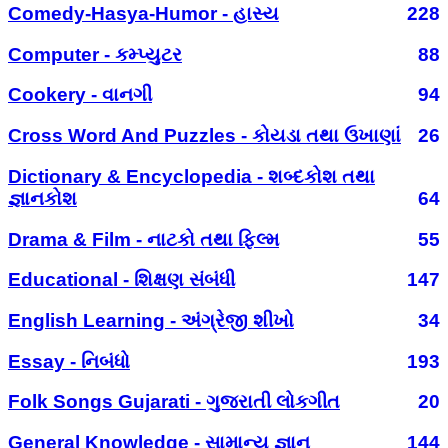
Comedy-Hasya-Humor - હાસ્ય
228
Computer - કમ્પ્યુટર
88
Cookery - વાનગી
94
Cross Word And Puzzles - કોયડા તથા ઉખાણાં
26
Dictionary & Encyclopedia - શબ્દકોશ તથા
જ્ઞાનકોશ
64
Drama & Film - નાટકો તથા ફિલ્મ
55
Educational - શિક્ષણ સંબંધી
147
English Learning - અંગ્રેજી શીખો
34
Essay - નિબંધો
193
Folk Songs Gujarati - ગુજરાતી લોકગીત
20
General Knowledge - સામાન્ય જ્ઞાન
144