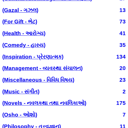
(Gazal - ગઝલ)
13
(For Gift - ભેટ)
73
(Health - આરોગ્ય)
41
(Comedy - હાસ્ય)
35
(Inspiration - પ્રેરણાત્મક)
134
(Management - વ્યવસ્થા સંચાલન)
20
(Miscellaneous - વિવિધ વિષય)
23
(Music - સંગીત)
2
(Novels - નવલકથા તથા નવલિકાઓ)
175
(Osho - ઓશો)
7
(Philosophy - તત્ત્વજ્ઞાન)
11