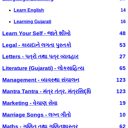
Learn English
14
Learning Gujarati
16
Learn Your Self - જાતે શીખો
48
Legal - કાયદાને લગતા પુસ્તકો
53
Letters - પત્રો તથા પત્ર વ્યવહાર
27
Literature (Gujarati) - લોકસાહિત્ય
65
Management - વ્યવસ્થા સંચાલન
123
Mantra Tantra - મંત્ર તંત્ર, મંત્રસિદ્ધિ
123
Marketing - વેચાણ સેવા
19
Marriage Songs - લગ્ન ગીતો
10
Maths - ગણિત તથા ગણિતશાસ્ત્ર
62