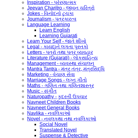
Inspiration - પ્રેરણાત્મક
Jeevan Charitro - જીવન ચરિત્રો
Jokes - વિનોદનો ટુચકા
Journalism - પત્રકારત્વ
Language Learning
Learn English
Learning Gujarati
Learn Your Self - જાતે શીખો
Legal - કાયદાને લગતા પુસ્તકો
Letters - પત્રો તથા પત્ર વ્યવહાર
Literature (Gujarati) - લોકસાહિત્ય
Management - વ્યવસ્થા સંચાલન
Mantra Tantra - મંત્ર તંત્ર, મંત્રસિદ્ધિ
Marketing - વેચાણ સેવા
Marriage Songs - લગ્ન ગીતો
Maths - ગણિત તથા ગણિતશાસ્ત્ર
Music - સંગીત
Naturopathy - કુદરતી ઉપચાર
Navneet Children Books
Navneet General Books
Navlika - નવલિકાઓ
Novel - નવલકથા તથા નવલિકાઓ
Social Novel
Translated Novel
Suspense & Detective