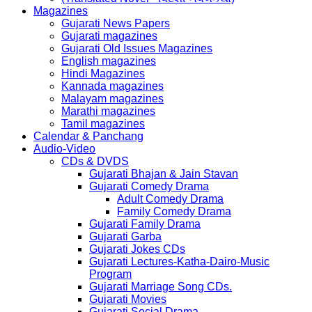
Magazines
Gujarati News Papers
Gujarati magazines
Gujarati Old Issues Magazines
English magazines
Hindi Magazines
Kannada magazines
Malayam magazines
Marathi magazines
Tamil magazines
Calendar & Panchang
Audio-Video
CDs & DVDS
Gujarati Bhajan & Jain Stavan
Gujarati Comedy Drama
Adult Comedy Drama
Family Comedy Drama
Gujarati Family Drama
Gujarati Garba
Gujarati Jokes CDs
Gujarati Lectures-Katha-Dairo-Music
Program
Gujarati Marriage Song CDs.
Gujarati Movies
Gujarati Social Drama