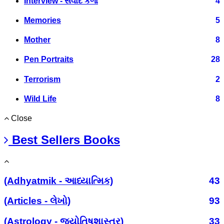
Interview - સંવાદ કળા
4
Memories
5
Mother
8
Pen Portraits
28
Terrorism
2
Wild Life
8
Close
Best Sellers Books
(Adhyatmik - આધ્યાત્મિક)
43
(Articles - લેખો)
93
(Astrology - જ્યોતિષશાસ્ત્ર)
33