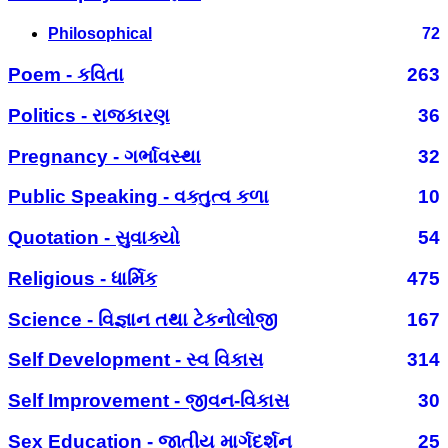
Philosophical
72
Poem - કવિતા
263
Politics - રાજકારણ
36
Pregnancy - ગર્ભાવસ્થા
32
Public Speaking - વક્તુત્વ કળા
10
Quotation - સુવાક્યો
54
Religious - ધાર્મિક
475
Science - વિજ્ઞાન તથા ટેકનોલોજી
167
Self Development - સ્વ વિકાસ
314
Self Improvement - જીવન-વિકાસ
30
Sex Education - જાતીય માર્ગદર્શન
25