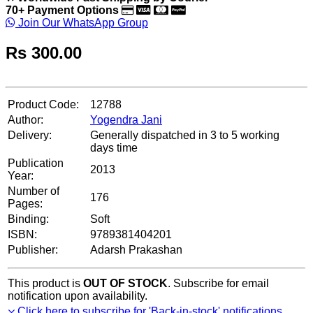
70+ Payment Options
Join Our WhatsApp Group
Rs
300.00
Product Code:
12788
Author:
Yogendra Jani
Delivery:
Generally dispatched in 3 to 5 working
days time
Publication
2013
Year:
Number of
176
Pages:
Binding:
Soft
ISBN:
9789381404201
Publisher:
Adarsh Prakashan
This product is
OUT OF STOCK
. Subscribe for email
notification upon availability.
Click here to subscribe for 'Back-in-stock' notifications