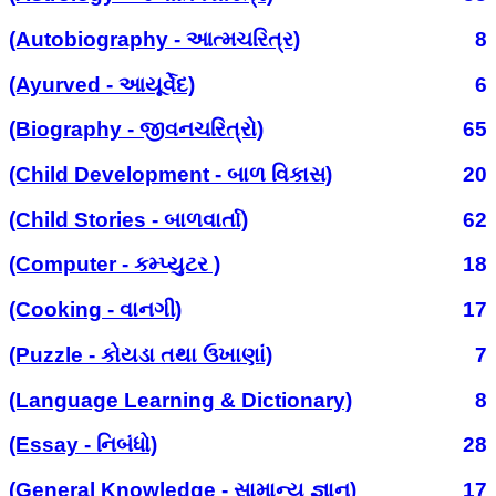
(Autobiography - આત્મચરિત્ર)
8
(Ayurved - આયૂર્વેદ)
6
(Biography - જીવનચરિત્રો)
65
(Child Development - બાળ વિકાસ)
20
(Child Stories - બાળવાર્તા)
62
(Computer - કમ્પ્યુટર )
18
(Cooking - વાનગી)
17
(Puzzle - કોયડા તથા ઉખાણાં)
7
(Language Learning & Dictionary)
8
(Essay - નિબંધો)
28
(General Knowledge - સામાન્ય જ્ઞાન)
17