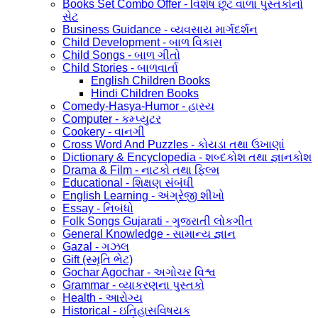
Books Set Combo Offer - વિશેષ છૂટ વાળા પુસ્તકોનો
સેટ
Business Guidance - વ્યવસાય માર્ગદર્શન
Child Development - બાળ વિકાસ
Child Songs - બાળ ગીતો
Child Stories - બાળવાર્તા
English Children Books
Hindi Children Books
Comedy-Hasya-Humor - હાસ્ય
Computer - કમ્પ્યુટર
Cookery - વાનગી
Cross Word And Puzzles - કોયડા તથા ઉખાણાં
Dictionary & Encyclopedia - શબ્દકોશ તથા જ્ઞાનકોશ
Drama & Film - નાટકો તથા ફિલ્મ
Educational - શિક્ષણ સંબંધી
English Learning - અંગ્રેજી શીખો
Essay - નિબંધો
Folk Songs Gujarati - ગુજરાતી લોકગીત
General Knowledge - સામાન્ય જ્ઞાન
Gazal - ગઝલ
Gift (સ્મૃતિ ભેટ)
Gochar Agochar - અગોચર વિશ્વ
Grammar - વ્યાકરણના પુસ્તકો
Health - આરોગ્ય
Historical - ઇતિહાસવિષયક