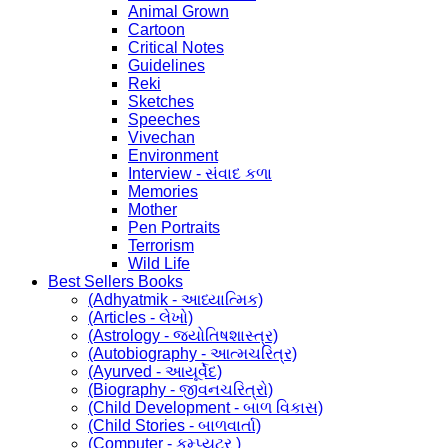
Animal Grown
Cartoon
Critical Notes
Guidelines
Reki
Sketches
Speeches
Vivechan
Environment
Interview - સંવાદ કળા
Memories
Mother
Pen Portraits
Terrorism
Wild Life
Best Sellers Books
(Adhyatmik - આધ્યાત્મિક)
(Articles - લેખો)
(Astrology - જ્યોતિષશાસ્ત્ર)
(Autobiography - આત્મચરિત્ર)
(Ayurved - આયૂર્વેદ)
(Biography - જીવનચરિત્રો)
(Child Development - બાળ વિકાસ)
(Child Stories - બાળવાર્તા)
(Computer - કમ્પ્યુટર )