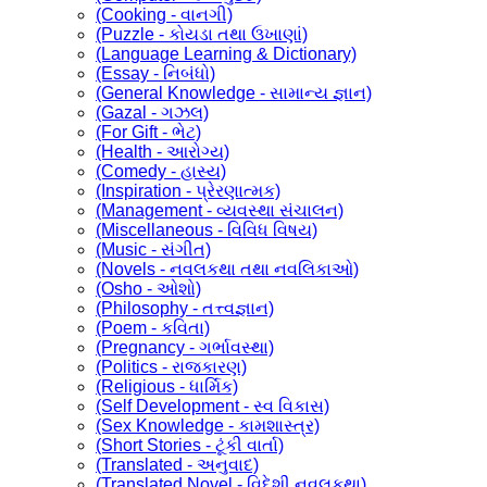
(Cooking - વાનગી)
(Puzzle - કોયડા તથા ઉખાણાં)
(Language Learning & Dictionary)
(Essay - નિબંધો)
(General Knowledge - સામાન્ય જ્ઞાન)
(Gazal - ગઝલ)
(For Gift - ભેટ)
(Health - આરોગ્ય)
(Comedy - હાસ્ય)
(Inspiration - પ્રેરણાત્મક)
(Management - વ્યવસ્થા સંચાલન)
(Miscellaneous - વિવિધ વિષય)
(Music - સંગીત)
(Novels - નવલકથા તથા નવલિકાઓ)
(Osho - ઓશો)
(Philosophy - તત્ત્વજ્ઞાન)
(Poem - કવિતા)
(Pregnancy - ગર્ભાવસ્થા)
(Politics - રાજકારણ)
(Religious - ધાર્મિક)
(Self Development - સ્વ વિકાસ)
(Sex Knowledge - કામશાસ્ત્ર)
(Short Stories - ટૂંકી વાર્તા)
(Translated - અનુવાદ)
(Translated Novel - વિદેશી નવલકથા)