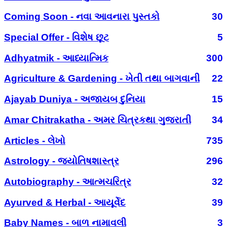
Coming Soon - નવા આવનારા પુસ્તકો
30
Special Offer - વિશેષ છૂટ
5
Adhyatmik - આધ્યાત્મિક
300
Agriculture & Gardening - ખેતી તથા બાગવાની
22
Ajayab Duniya - અજાયબ દુનિયા
15
Amar Chitrakatha - અમર ચિત્રકથા ગુજરાતી
34
Articles - લેખો
735
Astrology - જ્યોતિષશાસ્ત્ર
296
Autobiography - આત્મચરિત્ર
32
Ayurved & Herbal - આયૂર્વેદ
39
Baby Names - બાળ નામાવલી
3