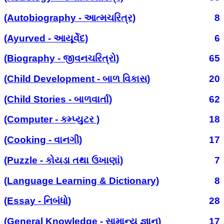
(Autobiography - આત્મચરિત્ર)
8
(Ayurved - આયૂર્વેદ)
6
(Biography - જીવનચરિત્રો)
65
(Child Development - બાળ વિકાસ)
20
(Child Stories - બાળવાર્તા)
62
(Computer - કમ્પ્યુટર )
18
(Cooking - વાનગી)
17
(Puzzle - કોયડા તથા ઉખાણાં)
7
(Language Learning & Dictionary)
8
(Essay - નિબંધો)
28
(General Knowledge - સામાન્ય જ્ઞાન)
17