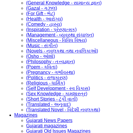
(General Knowledge - સામાન્ય જ્ઞાન)
(Gazal - ગઝલ)
(For Gift - ભેટ)
(Health - આરોગ્ય)
(Comedy - હાસ્ય)
(Inspiration - પ્રેરણાત્મક)
(Management - વ્યવસ્થા સંચાલન)
(Miscellaneous - વિવિધ વિષય)
(Music - સંગીત)
(Novels - નવલકથા તથા નવલિકાઓ)
(Osho - ઓશો)
(Philosophy - તત્ત્વજ્ઞાન)
(Poem - કવિતા)
(Pregnancy - ગર્ભાવસ્થા)
(Politics - રાજકારણ)
(Religious - ધાર્મિક)
(Self Development - સ્વ વિકાસ)
(Sex Knowledge - કામશાસ્ત્ર)
(Short Stories - ટૂંકી વાર્તા)
(Translated - અનુવાદ)
(Translated Novel - વિદેશી નવલકથા)
Magazines
Gujarati News Papers
Gujarati magazines
Gujarati Old Issues Magazines