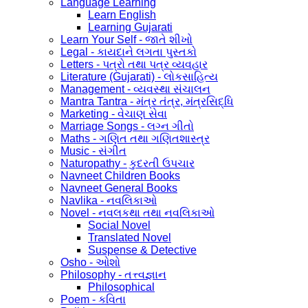
Language Learning
Learn English
Learning Gujarati
Learn Your Self - જાતે શીખો
Legal - કાયદાને લગતા પુસ્તકો
Letters - પત્રો તથા પત્ર વ્યવહાર
Literature (Gujarati) - લોકસાહિત્ય
Management - વ્યવસ્થા સંચાલન
Mantra Tantra - મંત્ર તંત્ર, મંત્રસિદ્ધિ
Marketing - વેચાણ સેવા
Marriage Songs - લગ્ન ગીતો
Maths - ગણિત તથા ગણિતશાસ્ત્ર
Music - સંગીત
Naturopathy - કુદરતી ઉપચાર
Navneet Children Books
Navneet General Books
Navlika - નવલિકાઓ
Novel - નવલકથા તથા નવલિકાઓ
Social Novel
Translated Novel
Suspense & Detective
Osho - ઓશો
Philosophy - તત્ત્વજ્ઞાન
Philosophical
Poem - કવિતા