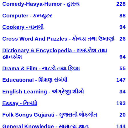
Comedy-Hasya-Humor - હાસ્ય
228
Computer - કમ્પ્યુટર
88
Cookery - વાનગી
94
Cross Word And Puzzles - કોયડા તથા ઉખાણાં
26
Dictionary & Encyclopedia - શબ્દકોશ તથા
જ્ઞાનકોશ
64
Drama & Film - નાટકો તથા ફિલ્મ
55
Educational - શિક્ષણ સંબંધી
147
English Learning - અંગ્રેજી શીખો
34
Essay - નિબંધો
193
Folk Songs Gujarati - ગુજરાતી લોકગીત
20
General Knowledge - સામાન્ય જ્ઞાન
144