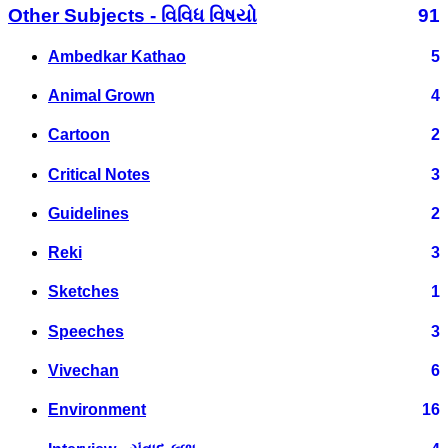
Other Subjects - વિવિધ વિષયો
91
Ambedkar Kathao
5
Animal Grown
4
Cartoon
2
Critical Notes
3
Guidelines
2
Reki
3
Sketches
1
Speeches
3
Vivechan
6
Environment
16