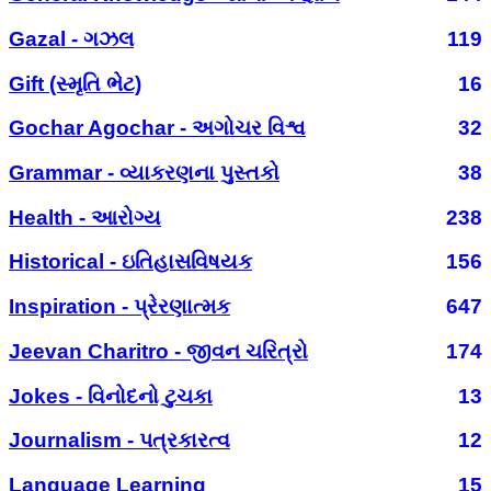
Gazal - ગઝલ
119
Gift (સ્મૃતિ ભેટ)
16
Gochar Agochar - અગોચર વિશ્વ
32
Grammar - વ્યાકરણના પુસ્તકો
38
Health - આરોગ્ય
238
Historical - ઇતિહાસવિષયક
156
Inspiration - પ્રેરણાત્મક
647
Jeevan Charitro - જીવન ચરિત્રો
174
Jokes - વિનોદનો ટુચકા
13
Journalism - પત્રકારત્વ
12
Language Learning
15