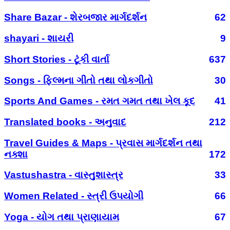
Share Bazar - શેરબજાર માર્ગદર્શન
62
shayari - શાયરી
9
Short Stories - ટૂંકી વાર્તા
637
Songs - ફિલ્મના ગીતો તથા લોકગીતો
30
Sports And Games - રમત ગમત તથા ખેલ કૂદ
41
Translated books - અનુવાદ
212
Travel Guides & Maps - પ્રવાસ માર્ગદર્શન તથા
નક્શા
172
Vastushastra - વાસ્તુશાસ્ત્ર
33
Women Related - સ્ત્રી ઉપયોગી
66
Yoga - યોગ તથા પ્રાણાયામ
67