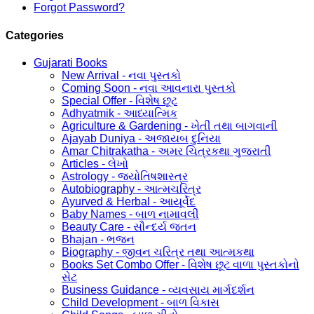
Forgot Password?
Categories
Gujarati Books
New Arrival - નવા પુસ્તકો
Coming Soon - નવા આવનારા પુસ્તકો
Special Offer - વિશેષ છૂટ
Adhyatmik - આધ્યાત્મિક
Agriculture & Gardening - ખેતી તથા બાગવાની
Ajayab Duniya - અજાયબ દુનિયા
Amar Chitrakatha - અમર ચિત્રકથા ગુજરાતી
Articles - લેખો
Astrology - જ્યોતિષશાસ્ત્ર
Autobiography - આત્મચરિત્ર
Ayurved & Herbal - આયૂર્વેદ
Baby Names - બાળ નામાવલી
Beauty Care - સૌન્દર્ય જતન
Bhajan - ભજન
Biography - જીવન ચરિત્ર તથા આત્મકથા
Books Set Combo Offer - વિશેષ છૂટ વાળા પુસ્તકોનો
સેટ
Business Guidance - વ્યવસાય માર્ગદર્શન
Child Development - બાળ વિકાસ