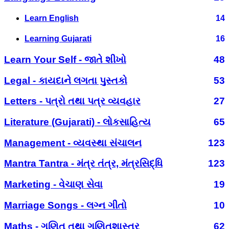
Learn English
14
Learning Gujarati
16
Learn Your Self - જાતે શીખો
48
Legal - કાયદાને લગતા પુસ્તકો
53
Letters - પત્રો તથા પત્ર વ્યવહાર
27
Literature (Gujarati) - લોકસાહિત્ય
65
Management - વ્યવસ્થા સંચાલન
123
Mantra Tantra - મંત્ર તંત્ર, મંત્રસિદ્ધિ
123
Marketing - વેચાણ સેવા
19
Marriage Songs - લગ્ન ગીતો
10
Maths - ગણિત તથા ગણિતશાસ્ત્ર
62