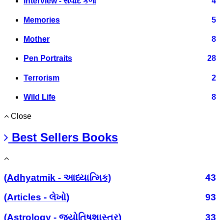
Interview - સંવાદ કળા
4
Memories
5
Mother
8
Pen Portraits
28
Terrorism
2
Wild Life
8
Close
Best Sellers Books
(Adhyatmik - આધ્યાત્મિક)
43
(Articles - લેખો)
93
(Astrology - જ્યોતિષશાસ્ત્ર)
33