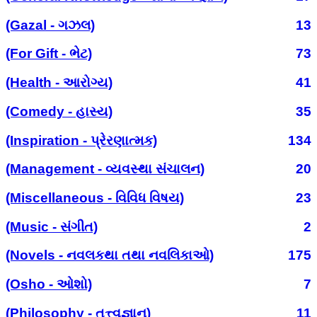
(Gazal - ગઝલ)
13
(For Gift - ભેટ)
73
(Health - આરોગ્ય)
41
(Comedy - હાસ્ય)
35
(Inspiration - પ્રેરણાત્મક)
134
(Management - વ્યવસ્થા સંચાલન)
20
(Miscellaneous - વિવિધ વિષય)
23
(Music - સંગીત)
2
(Novels - નવલકથા તથા નવલિકાઓ)
175
(Osho - ઓશો)
7
(Philosophy - તત્ત્વજ્ઞાન)
11