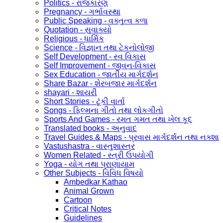
Politics - રાજકારણ
Pregnancy - ગર્ભાવસ્થા
Public Speaking - વક્તુત્વ કળા
Quotation - સુવાક્યો
Religious - ધાર્મિક
Science - વિજ્ઞાન તથા ટેકનોલોજી
Self Development - સ્વ વિકાસ
Self Improvement - જીવન-વિકાસ
Sex Education - જાતીય માર્ગદર્શન
Share Bazar - શેરબજાર માર્ગદર્શન
shayari - શાયરી
Short Stories - ટૂંકી વાર્તા
Songs - ફિલ્મના ગીતો તથા લોકગીતો
Sports And Games - રમત ગમત તથા ખેલ કૂદ
Translated books - અનુવાદ
Travel Guides & Maps - પ્રવાસ માર્ગદર્શન તથા નક્શા
Vastushastra - વાસ્તુશાસ્ત્ર
Women Related - સ્ત્રી ઉપયોગી
Yoga - યોગ તથા પ્રાણાયામ
Other Subjects - વિવિધ વિષયો
Ambedkar Kathao
Animal Grown
Cartoon
Critical Notes
Guidelines