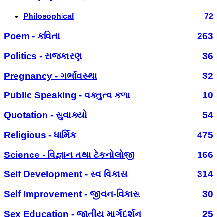
Philosophical
72
Poem - કવિતા
263
Politics - રાજકારણ
36
Pregnancy - ગર્ભાવસ્થા
32
Public Speaking - વક્તુત્વ કળા
10
Quotation - સુવાક્યો
54
Religious - ધાર્મિક
475
Science - વિજ્ઞાન તથા ટેકનોલોજી
166
Self Development - સ્વ વિકાસ
314
Self Improvement - જીવન-વિકાસ
30
Sex Education - જાતીય માર્ગદર્શન
25