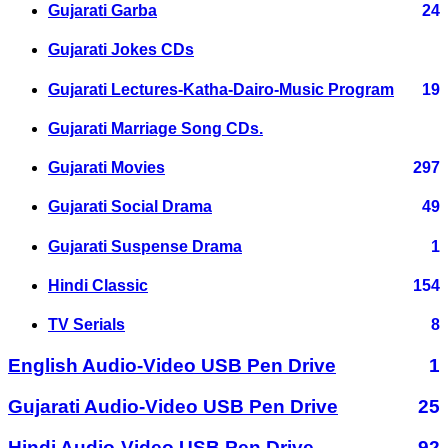
Gujarati Garba
24
Gujarati Jokes CDs
Gujarati Lectures-Katha-Dairo-Music Program
19
Gujarati Marriage Song CDs.
Gujarati Movies
297
Gujarati Social Drama
49
Gujarati Suspense Drama
1
Hindi Classic
154
TV Serials
8
English Audio-Video USB Pen Drive
1
Gujarati Audio-Video USB Pen Drive
25
Hindi Audio-Video USB Pen Drive
92