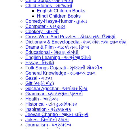
Child Songs - બાળ ગીતો
Child Stories - બાળવાર્તા
English Children Books
Hindi Children Books
Comedy-Hasya-Humor - હાસ્ય
Computer - કમ્પ્યુટર
Cookery - વાનગી
Cross Word And Puzzles - કોયડા તથા ઉખાણાં
Dictionary & Encyclopedia - શબ્દકોશ તથા જ્ઞાનકોશ
Drama & Film - નાટકો તથા ફિલ્મ
Educational - શિક્ષણ સંબંધી
English Learning - અંગ્રેજી શીખો
Essay - નિબંધો
Folk Songs Gujarati - ગુજરાતી લોકગીત
General Knowledge - સામાન્ય જ્ઞાન
Gazal - ગઝલ
Gift (સ્મૃતિ ભેટ)
Gochar Agochar - અગોચર વિશ્વ
Grammar - વ્યાકરણના પુસ્તકો
Health - આરોગ્ય
Historical - ઇતિહાસવિષયક
Inspiration - પ્રેરણાત્મક
Jeevan Charitro - જીવન ચરિત્રો
Jokes - વિનોદનો ટુચકા
Journalism - પત્રકારત્વ