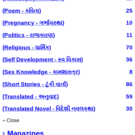
(Poem - કવિતા)
25
(Pregnancy - ગર્ભાવસ્થા)
10
(Politics - રાજકારણ)
11
(Religious - ધાર્મિક)
70
(Self Development - સ્વ વિકાસ)
36
(Sex Knowledge - કામશાસ્ત્ર)
8
(Short Stories - ટૂંકી વાર્તા)
86
(Translated - અનુવાદ)
59
(Translated Novel - વિદેશી નવલકથા)
30
Close
Magazines