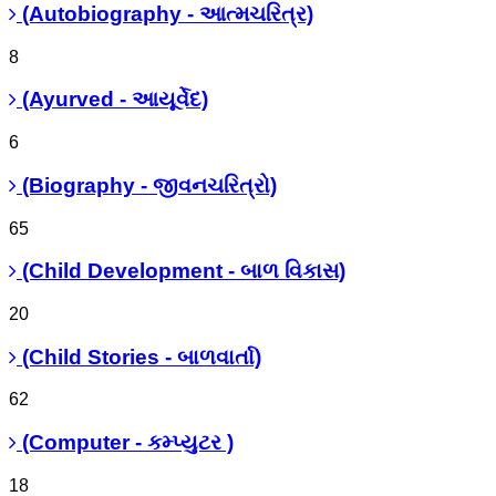
(Autobiography - આત્મચરિત્ર)
8
(Ayurved - આયૂર્વેદ)
6
(Biography - જીવનચરિત્રો)
65
(Child Development - બાળ વિકાસ)
20
(Child Stories - બાળવાર્તા)
62
(Computer - કમ્પ્યુટર )
18