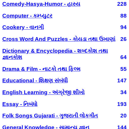
Comedy-Hasya-Humor - હાસ્ય
228
Computer - કમ્પ્યુટર
88
Cookery - વાનગી
94
Cross Word And Puzzles - કોયડા તથા ઉખાણાં
26
Dictionary & Encyclopedia - શબ્દકોશ તથા
જ્ઞાનકોશ
64
Drama & Film - નાટકો તથા ફિલ્મ
55
Educational - શિક્ષણ સંબંધી
147
English Learning - અંગ્રેજી શીખો
34
Essay - નિબંધો
193
Folk Songs Gujarati - ગુજરાતી લોકગીત
20
General Knowledge - સામાન્ય જ્ઞાન
144