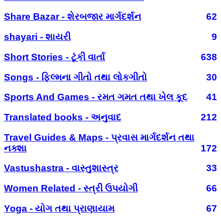
Share Bazar - શેરબજાર માર્ગદર્શન
62
shayari - શાયરી
9
Short Stories - ટૂંકી વાર્તા
638
Songs - ફિલ્મના ગીતો તથા લોકગીતો
30
Sports And Games - રમત ગમત તથા ખેલ કૂદ
41
Translated books - અનુવાદ
212
Travel Guides & Maps - પ્રવાસ માર્ગદર્શન તથા
નક્શા
172
Vastushastra - વાસ્તુશાસ્ત્ર
33
Women Related - સ્ત્રી ઉપયોગી
66
Yoga - યોગ તથા પ્રાણાયામ
67