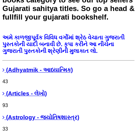
Gujarati sahitya titles. So go a head &
fullfill your gujarati bookshelf.
અમે કાળજીપૂર્વક વિવિધ વર્ગોમાં શ્રેઠ વેચાતા ગુજરાતી
પુસ્તકોની યાદી બનાવી છે. કૃપા કરીને આ નીચેના
ગુજરાતી પુસ્તકોની શ્રેણીની મુલાકાત લો.
(Adhyatmik - આધ્યાત્મિક)
43
(Articles - લેખો)
93
(Astrology - જ્યોતિષશાસ્ત્ર)
33