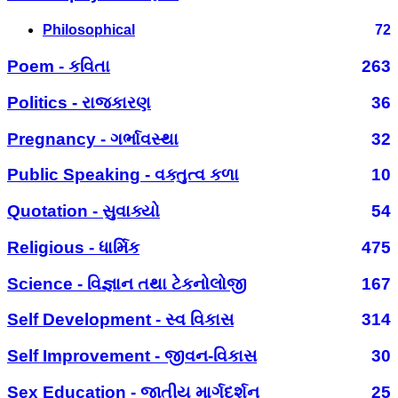
Philosophical
72
Poem - કવિતા
263
Politics - રાજકારણ
36
Pregnancy - ગર્ભાવસ્થા
32
Public Speaking - વક્તુત્વ કળા
10
Quotation - સુવાક્યો
54
Religious - ધાર્મિક
475
Science - વિજ્ઞાન તથા ટેકનોલોજી
167
Self Development - સ્વ વિકાસ
314
Self Improvement - જીવન-વિકાસ
30
Sex Education - જાતીય માર્ગદર્શન
25