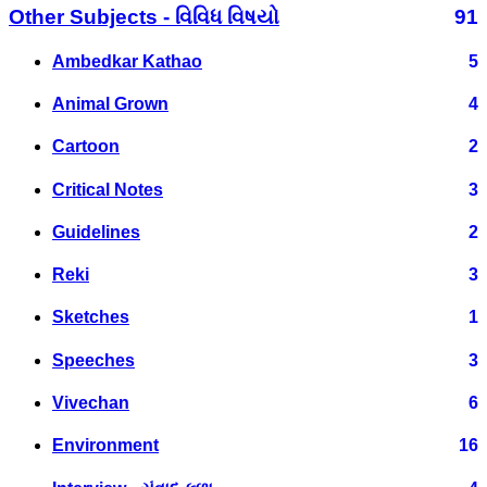
Other Subjects - વિવિધ વિષયો
91
Ambedkar Kathao
5
Animal Grown
4
Cartoon
2
Critical Notes
3
Guidelines
2
Reki
3
Sketches
1
Speeches
3
Vivechan
6
Environment
16