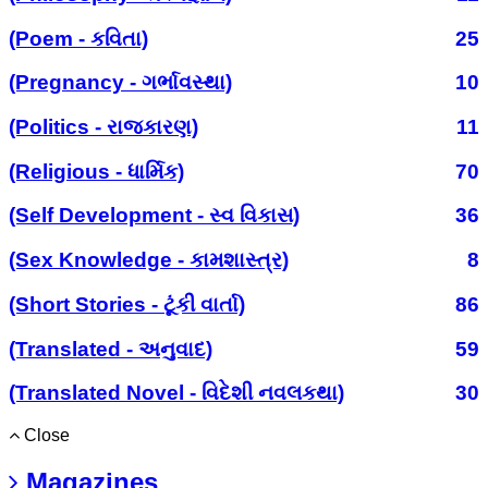
(Poem - કવિતા)
25
(Pregnancy - ગર્ભાવસ્થા)
10
(Politics - રાજકારણ)
11
(Religious - ધાર્મિક)
70
(Self Development - સ્વ વિકાસ)
36
(Sex Knowledge - કામશાસ્ત્ર)
8
(Short Stories - ટૂંકી વાર્તા)
86
(Translated - અનુવાદ)
59
(Translated Novel - વિદેશી નવલકથા)
30
Close
Magazines