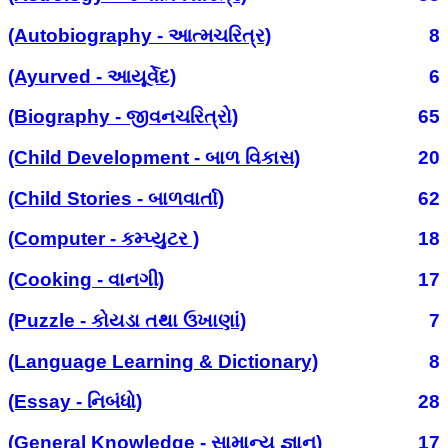
(Autobiography - આત્મચરિત્ર)
8
(Ayurved - આયૂર્વેદ)
6
(Biography - જીવનચરિત્રો)
65
(Child Development - બાળ વિકાસ)
20
(Child Stories - બાળવાર્તા)
62
(Computer - કમ્પ્યુટર )
18
(Cooking - વાનગી)
17
(Puzzle - કોયડા તથા ઉખાણાં)
7
(Language Learning & Dictionary)
8
(Essay - નિબંધો)
28
(General Knowledge - સામાન્ય જ્ઞાન)
17