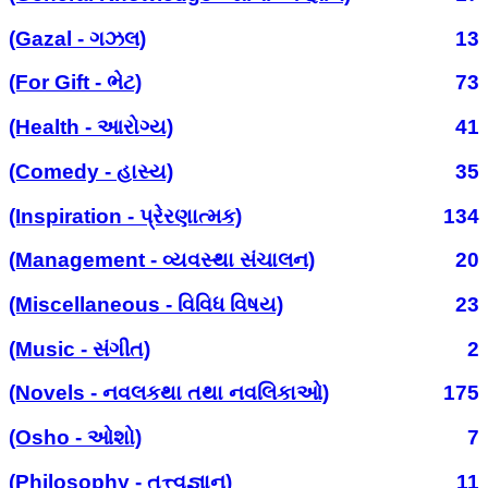
(Gazal - ગઝલ)
13
(For Gift - ભેટ)
73
(Health - આરોગ્ય)
41
(Comedy - હાસ્ય)
35
(Inspiration - પ્રેરણાત્મક)
134
(Management - વ્યવસ્થા સંચાલન)
20
(Miscellaneous - વિવિધ વિષય)
23
(Music - સંગીત)
2
(Novels - નવલકથા તથા નવલિકાઓ)
175
(Osho - ઓશો)
7
(Philosophy - તત્ત્વજ્ઞાન)
11