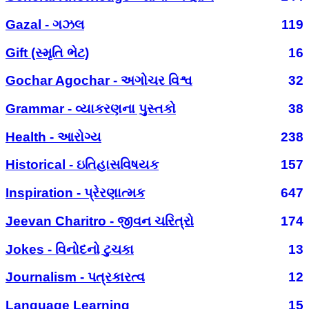
Gazal - ગઝલ
119
Gift (સ્મૃતિ ભેટ)
16
Gochar Agochar - અગોચર વિશ્વ
32
Grammar - વ્યાકરણના પુસ્તકો
38
Health - આરોગ્ય
238
Historical - ઇતિહાસવિષયક
157
Inspiration - પ્રેરણાત્મક
647
Jeevan Charitro - જીવન ચરિત્રો
174
Jokes - વિનોદનો ટુચકા
13
Journalism - પત્રકારત્વ
12
Language Learning
15