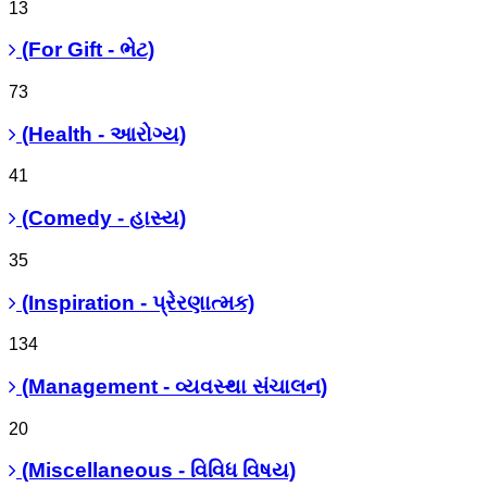
13
(For Gift - ભેટ)
73
(Health - આરોગ્ય)
41
(Comedy - હાસ્ય)
35
(Inspiration - પ્રેરણાત્મક)
134
(Management - વ્યવસ્થા સંચાલન)
20
(Miscellaneous - વિવિધ વિષય)