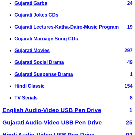
Gujarati Garba
24
Gujarati Jokes CDs
Gujarati Lectures-Katha-Dairo-Music Program
19
Gujarati Marriage Song CDs.
Gujarati Movies
297
Gujarati Social Drama
49
Gujarati Suspense Drama
1
Hindi Classic
154
TV Serials
8
English Audio-Video USB Pen Drive
1
Gujarati Audio-Video USB Pen Drive
25
Hindi Audio-Video USB Pen Drive
92