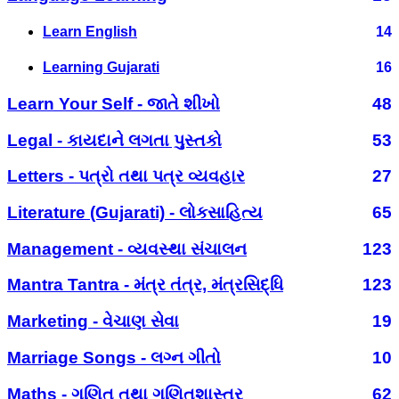
Learn English
14
Learning Gujarati
16
Learn Your Self - જાતે શીખો
48
Legal - કાયદાને લગતા પુસ્તકો
53
Letters - પત્રો તથા પત્ર વ્યવહાર
27
Literature (Gujarati) - લોકસાહિત્ય
65
Management - વ્યવસ્થા સંચાલન
123
Mantra Tantra - મંત્ર તંત્ર, મંત્રસિદ્ધિ
123
Marketing - વેચાણ સેવા
19
Marriage Songs - લગ્ન ગીતો
10
Maths - ગણિત તથા ગણિતશાસ્ત્ર
62