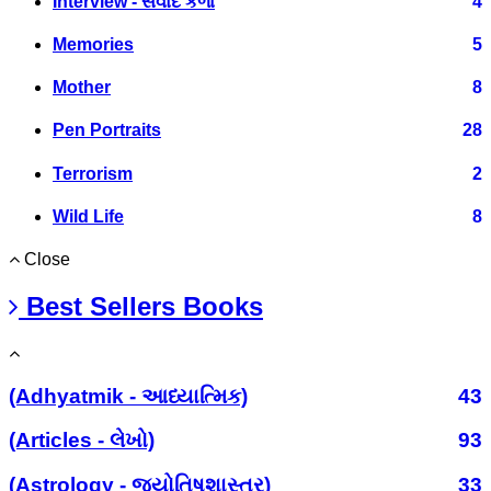
Interview - સંવાદ કળા
4
Memories
5
Mother
8
Pen Portraits
28
Terrorism
2
Wild Life
8
Close
Best Sellers Books
(Adhyatmik - આધ્યાત્મિક)
43
(Articles - લેખો)
93
(Astrology - જ્યોતિષશાસ્ત્ર)
33