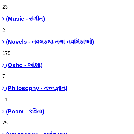
23
(Music - સંગીત)
2
(Novels - નવલકથા તથા નવલિકાઓ)
175
(Osho - ઓશો)
7
(Philosophy - તત્ત્વજ્ઞાન)
11
(Poem - કવિતા)
25