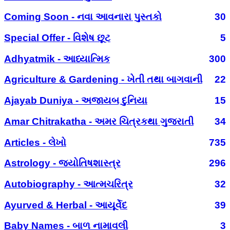
Coming Soon - નવા આવનારા પુસ્તકો
30
Special Offer - વિશેષ છૂટ
5
Adhyatmik - આધ્યાત્મિક
300
Agriculture & Gardening - ખેતી તથા બાગવાની
22
Ajayab Duniya - અજાયબ દુનિયા
15
Amar Chitrakatha - અમર ચિત્રકથા ગુજરાતી
34
Articles - લેખો
735
Astrology - જ્યોતિષશાસ્ત્ર
296
Autobiography - આત્મચરિત્ર
32
Ayurved & Herbal - આયૂર્વેદ
39
Baby Names - બાળ નામાવલી
3