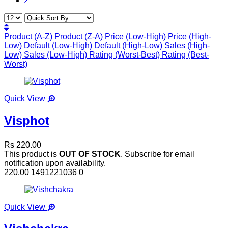
Product (A-Z)
Product (Z-A)
Price (Low-High)
Price (High-
Low)
Default (Low-High)
Default (High-Low)
Sales (High-
Low)
Sales (Low-High)
Rating (Worst-Best)
Rating (Best-
Worst)
Quick View
Visphot
Rs 220.00
This product is
OUT OF STOCK
. Subscribe for email
notification upon availability.
220.00
1491221036
0
Quick View