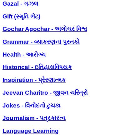
Gazal - ગઝલ
Gift (સ્મૃતિ ભેટ)
Gochar Agochar - અગોચર વિશ્વ
Grammar - વ્યાકરણના પુસ્તકો
Health - આરોગ્ય
Historical - ઇતિહાસવિષયક
Inspiration - પ્રેરણાત્મક
Jeevan Charitro - જીવન ચરિત્રો
Jokes - વિનોદનો ટુચકા
Journalism - પત્રકારત્વ
Language Learning