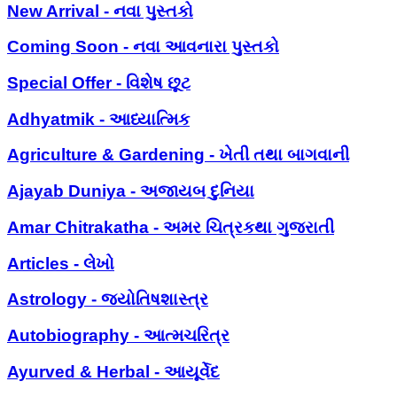
New Arrival - નવા પુસ્તકો
Coming Soon - નવા આવનારા પુસ્તકો
Special Offer - વિશેષ છૂટ
Adhyatmik - આધ્યાત્મિક
Agriculture & Gardening - ખેતી તથા બાગવાની
Ajayab Duniya - અજાયબ દુનિયા
Amar Chitrakatha - અમર ચિત્રકથા ગુજરાતી
Articles - લેખો
Astrology - જ્યોતિષશાસ્ત્ર
Autobiography - આત્મચરિત્ર
Ayurved & Herbal - આયૂર્વેદ