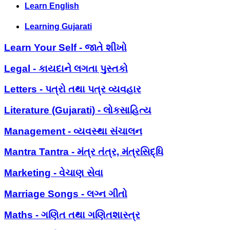
Learn English
Learning Gujarati
Learn Your Self - જાતે શીખો
Legal - કાયદાને લગતા પુસ્તકો
Letters - પત્રો તથા પત્ર વ્યવહાર
Literature (Gujarati) - લોકસાહિત્ય
Management - વ્યવસ્થા સંચાલન
Mantra Tantra - મંત્ર તંત્ર, મંત્રસિદ્ધિ
Marketing - વેચાણ સેવા
Marriage Songs - લગ્ન ગીતો
Maths - ગણિત તથા ગણિતશાસ્ત્ર