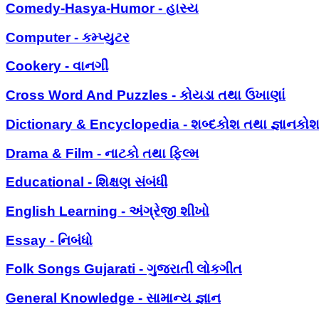
Comedy-Hasya-Humor - હાસ્ય
Computer - કમ્પ્યુટર
Cookery - વાનગી
Cross Word And Puzzles - કોયડા તથા ઉખાણાં
Dictionary & Encyclopedia - શબ્દકોશ તથા જ્ઞાનકો
Drama & Film - નાટકો તથા ફિલ્મ
Educational - શિક્ષણ સંબંધી
English Learning - અંગ્રેજી શીખો
Essay - નિબંધો
Folk Songs Gujarati - ગુજરાતી લોકગીત
General Knowledge - સામાન્ય જ્ઞાન