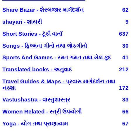
Share Bazar - શેરબજાર માર્ગદર્શન
62
shayari - શાયરી
9
Short Stories - ટૂંકી વાર્તા
637
Songs - ફિલ્મના ગીતો તથા લોકગીતો
30
Sports And Games - રમત ગમત તથા ખેલ કૂદ
41
Translated books - અનુવાદ
212
Travel Guides & Maps - પ્રવાસ માર્ગદર્શન તથા
નક્શા
172
Vastushastra - વાસ્તુશાસ્ત્ર
33
Women Related - સ્ત્રી ઉપયોગી
66
Yoga - યોગ તથા પ્રાણાયામ
67