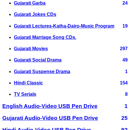
Gujarati Garba
24
Gujarati Jokes CDs
Gujarati Lectures-Katha-Dairo-Music Program
19
Gujarati Marriage Song CDs.
Gujarati Movies
297
Gujarati Social Drama
49
Gujarati Suspense Drama
1
Hindi Classic
154
TV Serials
8
English Audio-Video USB Pen Drive
1
Gujarati Audio-Video USB Pen Drive
25
Hindi Audio-Video USB Pen Drive
92