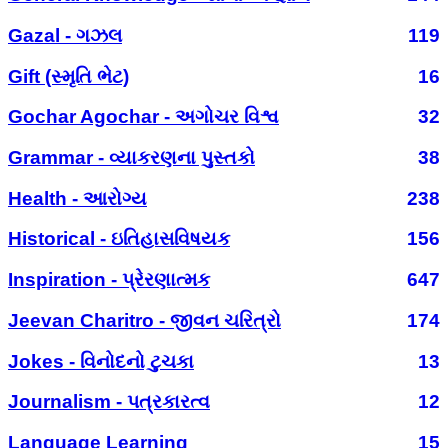
Gazal - ગઝલ
119
Gift (સ્મૃતિ ભેટ)
16
Gochar Agochar - અગોચર વિશ્વ
32
Grammar - વ્યાકરણના પુસ્તકો
38
Health - આરોગ્ય
238
Historical - ઇતિહાસવિષયક
156
Inspiration - પ્રેરણાત્મક
647
Jeevan Charitro - જીવન ચરિત્રો
174
Jokes - વિનોદનો ટુચકા
13
Journalism - પત્રકારત્વ
12
Language Learning
15