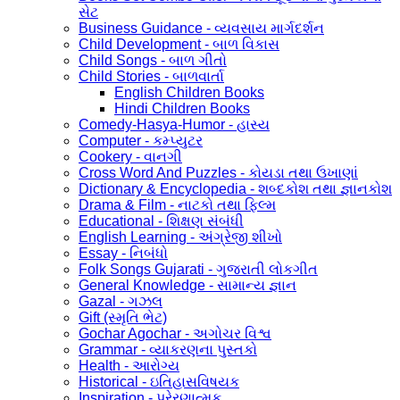
સેટ
Business Guidance - વ્યવસાય માર્ગદર્શન
Child Development - બાળ વિકાસ
Child Songs - બાળ ગીતો
Child Stories - બાળવાર્તા
English Children Books
Hindi Children Books
Comedy-Hasya-Humor - હાસ્ય
Computer - કમ્પ્યુટર
Cookery - વાનગી
Cross Word And Puzzles - કોયડા તથા ઉખાણાં
Dictionary & Encyclopedia - શબ્દકોશ તથા જ્ઞાનકોશ
Drama & Film - નાટકો તથા ફિલ્મ
Educational - શિક્ષણ સંબંધી
English Learning - અંગ્રેજી શીખો
Essay - નિબંધો
Folk Songs Gujarati - ગુજરાતી લોકગીત
General Knowledge - સામાન્ય જ્ઞાન
Gazal - ગઝલ
Gift (સ્મૃતિ ભેટ)
Gochar Agochar - અગોચર વિશ્વ
Grammar - વ્યાકરણના પુસ્તકો
Health - આરોગ્ય
Historical - ઇતિહાસવિષયક
Inspiration - પ્રેરણાત્મક