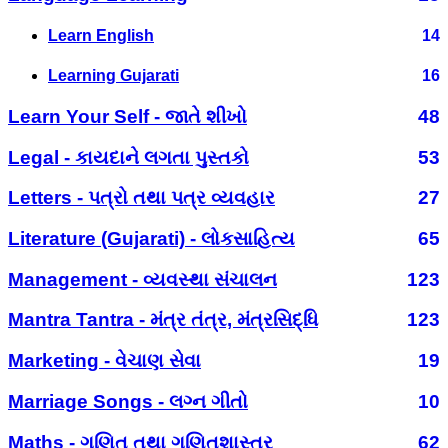
Learn English
14
Learning Gujarati
16
Learn Your Self - જાતે શીખો
48
Legal - કાયદાને લગતા પુસ્તકો
53
Letters - પત્રો તથા પત્ર વ્યવહાર
27
Literature (Gujarati) - લોકસાહિત્ય
65
Management - વ્યવસ્થા સંચાલન
123
Mantra Tantra - મંત્ર તંત્ર, મંત્રસિદ્ધિ
123
Marketing - વેચાણ સેવા
19
Marriage Songs - લગ્ન ગીતો
10
Maths - ગણિત તથા ગણિતશાસ્ત્ર
62