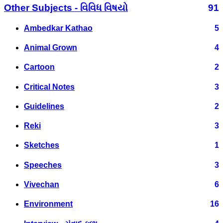
Other Subjects - વિવિધ વિષયો
91
Ambedkar Kathao
5
Animal Grown
4
Cartoon
2
Critical Notes
3
Guidelines
2
Reki
3
Sketches
1
Speeches
3
Vivechan
6
Environment
16