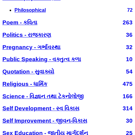
Philosophical
72
Poem - કવિતા
263
Politics - રાજકારણ
36
Pregnancy - ગર્ભાવસ્થા
32
Public Speaking - વક્તુત્વ કળા
10
Quotation - સુવાક્યો
54
Religious - ધાર્મિક
475
Science - વિજ્ઞાન તથા ટેકનોલોજી
166
Self Development - સ્વ વિકાસ
314
Self Improvement - જીવન-વિકાસ
30
Sex Education - જાતીય માર્ગદર્શન
25