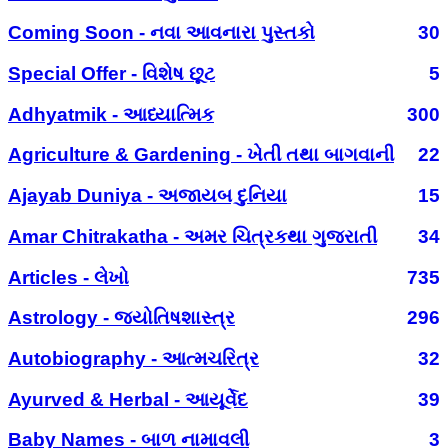
Coming Soon - નવા આવનારા પુસ્તકો
30
Special Offer - વિશેષ છૂટ
5
Adhyatmik - આધ્યાત્મિક
300
Agriculture & Gardening - ખેતી તથા બાગવાની
22
Ajayab Duniya - અજાયબ દુનિયા
15
Amar Chitrakatha - અમર ચિત્રકથા ગુજરાતી
34
Articles - લેખો
735
Astrology - જ્યોતિષશાસ્ત્ર
296
Autobiography - આત્મચરિત્ર
32
Ayurved & Herbal - આયૂર્વેદ
39
Baby Names - બાળ નામાવલી
3