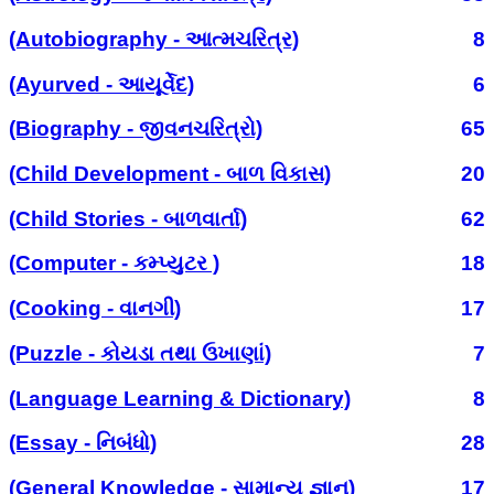
(Autobiography - આત્મચરિત્ર)
8
(Ayurved - આયૂર્વેદ)
6
(Biography - જીવનચરિત્રો)
65
(Child Development - બાળ વિકાસ)
20
(Child Stories - બાળવાર્તા)
62
(Computer - કમ્પ્યુટર )
18
(Cooking - વાનગી)
17
(Puzzle - કોયડા તથા ઉખાણાં)
7
(Language Learning & Dictionary)
8
(Essay - નિબંધો)
28
(General Knowledge - સામાન્ય જ્ઞાન)
17