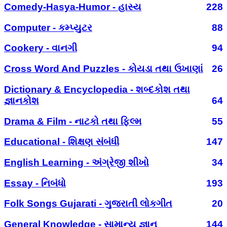
Comedy-Hasya-Humor - હાસ્ય
228
Computer - કમ્પ્યુટર
88
Cookery - વાનગી
94
Cross Word And Puzzles - કોયડા તથા ઉખાણાં
26
Dictionary & Encyclopedia - શબ્દકોશ તથા
જ્ઞાનકોશ
64
Drama & Film - નાટકો તથા ફિલ્મ
55
Educational - શિક્ષણ સંબંધી
147
English Learning - અંગ્રેજી શીખો
34
Essay - નિબંધો
193
Folk Songs Gujarati - ગુજરાતી લોકગીત
20
General Knowledge - સામાન્ય જ્ઞાન
144