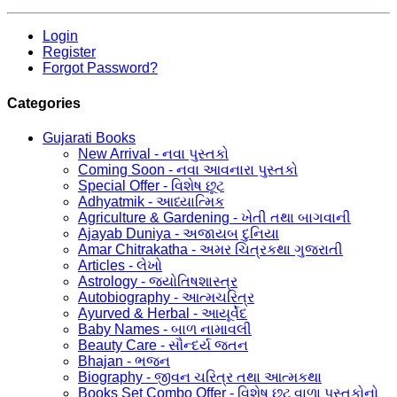
Login
Register
Forgot Password?
Categories
Gujarati Books
New Arrival - નવા પુસ્તકો
Coming Soon - નવા આવનારા પુસ્તકો
Special Offer - વિશેષ છૂટ
Adhyatmik - આધ્યાત્મિક
Agriculture & Gardening - ખેતી તથા બાગવાની
Ajayab Duniya - અજાયબ દુનિયા
Amar Chitrakatha - અમર ચિત્રકથા ગુજરાતી
Articles - લેખો
Astrology - જ્યોતિષશાસ્ત્ર
Autobiography - આત્મચરિત્ર
Ayurved & Herbal - આયૂર્વેદ
Baby Names - બાળ નામાવલી
Beauty Care - સૌન્દર્ય જતન
Bhajan - ભજન
Biography - જીવન ચરિત્ર તથા આત્મકથા
Books Set Combo Offer - વિશેષ છૂટ વાળા પુસ્તકોનો