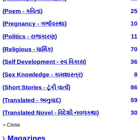
(Poem - કવિતા)
25
(Pregnancy - ગર્ભાવસ્થા)
10
(Politics - રાજકારણ)
11
(Religious - ધાર્મિક)
70
(Self Development - સ્વ વિકાસ)
36
(Sex Knowledge - કામશાસ્ત્ર)
8
(Short Stories - ટૂંકી વાર્તા)
86
(Translated - અનુવાદ)
59
(Translated Novel - વિદેશી નવલકથા)
30
Close
Magazines