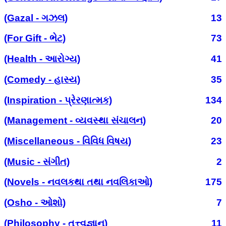
(Gazal - ગઝલ)
13
(For Gift - ભેટ)
73
(Health - આરોગ્ય)
41
(Comedy - હાસ્ય)
35
(Inspiration - પ્રેરણાત્મક)
134
(Management - વ્યવસ્થા સંચાલન)
20
(Miscellaneous - વિવિધ વિષય)
23
(Music - સંગીત)
2
(Novels - નવલકથા તથા નવલિકાઓ)
175
(Osho - ઓશો)
7
(Philosophy - તત્ત્વજ્ઞાન)
11