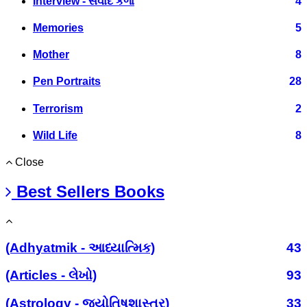
Interview - સંવાદ કળા
4
Memories
5
Mother
8
Pen Portraits
28
Terrorism
2
Wild Life
8
Close
Best Sellers Books
(Adhyatmik - આધ્યાત્મિક)
43
(Articles - લેખો)
93
(Astrology - જ્યોતિષશાસ્ત્ર)
33