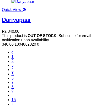
Quick View
Dariyapaar
Rs 340.00
This product is
OUT OF STOCK
. Subscribe for email
notification upon availability.
340.00
1304862820
0
1
2
3
4
5
6
7
8
9
...
15