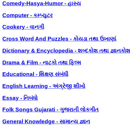
Comedy-Hasya-Humor - હાસ્ય
Computer - કમ્પ્યુટર
Cookery - વાનગી
Cross Word And Puzzles - કોયડા તથા ઉખાણાં
Dictionary & Encyclopedia - શબ્દકોશ તથા જ્ઞાનકો
Drama & Film - નાટકો તથા ફિલ્મ
Educational - શિક્ષણ સંબંધી
English Learning - અંગ્રેજી શીખો
Essay - નિબંધો
Folk Songs Gujarati - ગુજરાતી લોકગીત
General Knowledge - સામાન્ય જ્ઞાન