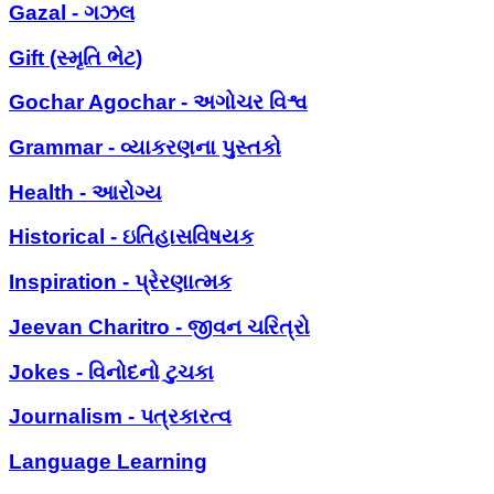
Gazal - ગઝલ
Gift (સ્મૃતિ ભેટ)
Gochar Agochar - અગોચર વિશ્વ
Grammar - વ્યાકરણના પુસ્તકો
Health - આરોગ્ય
Historical - ઇતિહાસવિષયક
Inspiration - પ્રેરણાત્મક
Jeevan Charitro - જીવન ચરિત્રો
Jokes - વિનોદનો ટુચકા
Journalism - પત્રકારત્વ
Language Learning