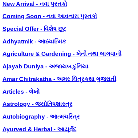
New Arrival - નવા પુસ્તકો
Coming Soon - નવા આવનારા પુસ્તકો
Special Offer - વિશેષ છૂટ
Adhyatmik - આધ્યાત્મિક
Agriculture & Gardening - ખેતી તથા બાગવાની
Ajayab Duniya - અજાયબ દુનિયા
Amar Chitrakatha - અમર ચિત્રકથા ગુજરાતી
Articles - લેખો
Astrology - જ્યોતિષશાસ્ત્ર
Autobiography - આત્મચરિત્ર
Ayurved & Herbal - આયૂર્વેદ