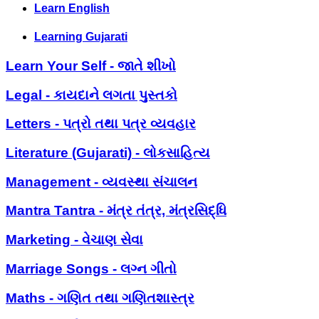
Learn English
Learning Gujarati
Learn Your Self - જાતે શીખો
Legal - કાયદાને લગતા પુસ્તકો
Letters - પત્રો તથા પત્ર વ્યવહાર
Literature (Gujarati) - લોકસાહિત્ય
Management - વ્યવસ્થા સંચાલન
Mantra Tantra - મંત્ર તંત્ર, મંત્રસિદ્ધિ
Marketing - વેચાણ સેવા
Marriage Songs - લગ્ન ગીતો
Maths - ગણિત તથા ગણિતશાસ્ત્ર