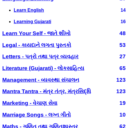
Learn English
14
Learning Gujarati
16
Learn Your Self - જાતે શીખો
48
Legal - કાયદાને લગતા પુસ્તકો
53
Letters - પત્રો તથા પત્ર વ્યવહાર
27
Literature (Gujarati) - લોકસાહિત્ય
65
Management - વ્યવસ્થા સંચાલન
123
Mantra Tantra - મંત્ર તંત્ર, મંત્રસિદ્ધિ
123
Marketing - વેચાણ સેવા
19
Marriage Songs - લગ્ન ગીતો
10
Maths - ગણિત તથા ગણિતશાસ્ત્ર
62