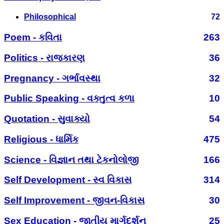
Philosophical
72
Poem - કવિતા
263
Politics - રાજકારણ
36
Pregnancy - ગર્ભાવસ્થા
32
Public Speaking - વક્તુત્વ કળા
10
Quotation - સુવાક્યો
54
Religious - ધાર્મિક
475
Science - વિજ્ઞાન તથા ટેકનોલોજી
166
Self Development - સ્વ વિકાસ
314
Self Improvement - જીવન-વિકાસ
30
Sex Education - જાતીય માર્ગદર્શન
25