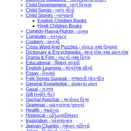
Child Development - બાળ વિકાસ
Child Songs - બાળ ગીતો
Child Stories - બાળવાર્તા
English Children Books
Hindi Children Books
Comedy-Hasya-Humor - હાસ્ય
Computer - કમ્પ્યુટર
Cookery - વાનગી
Cross Word And Puzzles - કોયડા તથા ઉખાણાં
Dictionary & Encyclopedia - શબ્દકોશ તથા જ્ઞાનકોશ
Drama & Film - નાટકો તથા ફિલ્મ
Educational - શિક્ષણ સંબંધી
English Learning - અંગ્રેજી શીખો
Essay - નિબંધો
Folk Songs Gujarati - ગુજરાતી લોકગીત
General Knowledge - સામાન્ય જ્ઞાન
Gazal - ગઝલ
Gift (સ્મૃતિ ભેટ)
Gochar Agochar - અગોચર વિશ્વ
Grammar - વ્યાકરણના પુસ્તકો
Health - આરોગ્ય
Historical - ઇતિહાસવિષયક
Inspiration - પ્રેરણાત્મક
Jeevan Charitro - જીવન ચરિત્રો