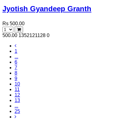
Jyotish Gyandeep Granth
Rs 500.00
500.00
1352121128
0
1
...
6
7
8
9
10
11
12
13
...
25