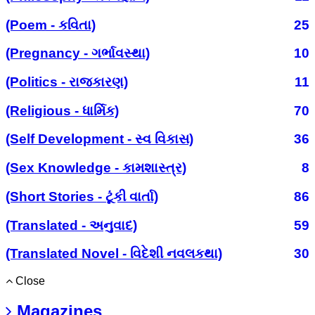
(Poem - કવિતા)
25
(Pregnancy - ગર્ભાવસ્થા)
10
(Politics - રાજકારણ)
11
(Religious - ધાર્મિક)
70
(Self Development - સ્વ વિકાસ)
36
(Sex Knowledge - કામશાસ્ત્ર)
8
(Short Stories - ટૂંકી વાર્તા)
86
(Translated - અનુવાદ)
59
(Translated Novel - વિદેશી નવલકથા)
30
Close
Magazines