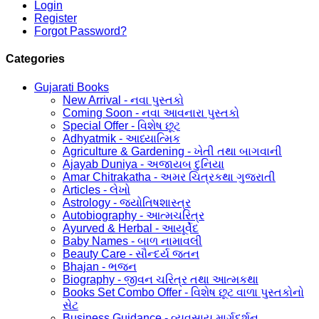
Login
Register
Forgot Password?
Categories
Gujarati Books
New Arrival - નવા પુસ્તકો
Coming Soon - નવા આવનારા પુસ્તકો
Special Offer - વિશેષ છૂટ
Adhyatmik - આધ્યાત્મિક
Agriculture & Gardening - ખેતી તથા બાગવાની
Ajayab Duniya - અજાયબ દુનિયા
Amar Chitrakatha - અમર ચિત્રકથા ગુજરાતી
Articles - લેખો
Astrology - જ્યોતિષશાસ્ત્ર
Autobiography - આત્મચરિત્ર
Ayurved & Herbal - આયૂર્વેદ
Baby Names - બાળ નામાવલી
Beauty Care - સૌન્દર્ય જતન
Bhajan - ભજન
Biography - જીવન ચરિત્ર તથા આત્મકથા
Books Set Combo Offer - વિશેષ છૂટ વાળા પુસ્તકોનો
સેટ
Business Guidance - વ્યવસાય માર્ગદર્શન