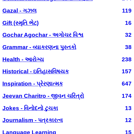
Gazal - ગઝલ
119
Gift (સ્મૃતિ ભેટ)
16
Gochar Agochar - અગોચર વિશ્વ
32
Grammar - વ્યાકરણના પુસ્તકો
38
Health - આરોગ્ય
238
Historical - ઇતિહાસવિષયક
157
Inspiration - પ્રેરણાત્મક
647
Jeevan Charitro - જીવન ચરિત્રો
174
Jokes - વિનોદનો ટુચકા
13
Journalism - પત્રકારત્વ
12
Language Learning
15