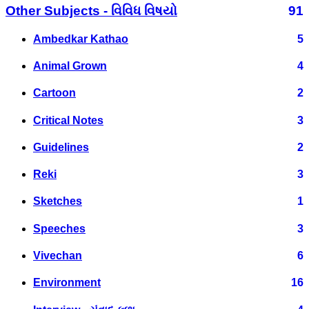
Other Subjects - વિવિધ વિષયો
91
Ambedkar Kathao
5
Animal Grown
4
Cartoon
2
Critical Notes
3
Guidelines
2
Reki
3
Sketches
1
Speeches
3
Vivechan
6
Environment
16