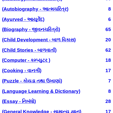
(Autobiography - આત્મચરિત્ર)
8
(Ayurved - આયૂર્વેદ)
6
(Biography - જીવનચરિત્રો)
65
(Child Development - બાળ વિકાસ)
20
(Child Stories - બાળવાર્તા)
62
(Computer - કમ્પ્યુટર )
18
(Cooking - વાનગી)
17
(Puzzle - કોયડા તથા ઉખાણાં)
7
(Language Learning & Dictionary)
8
(Essay - નિબંધો)
28
(General Knowledge - સામાન્ય જ્ઞાન)
17