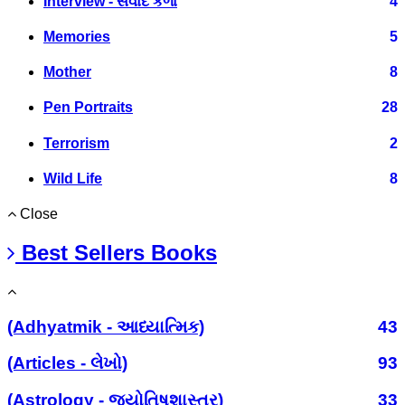
Interview - સંવાદ કળા
4
Memories
5
Mother
8
Pen Portraits
28
Terrorism
2
Wild Life
8
Close
Best Sellers Books
(Adhyatmik - આધ્યાત્મિક)
43
(Articles - લેખો)
93
(Astrology - જ્યોતિષશાસ્ત્ર)
33