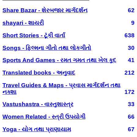
Share Bazar - શેરબજાર માર્ગદર્શન
62
shayari - શાયરી
9
Short Stories - ટૂંકી વાર્તા
638
Songs - ફિલ્મના ગીતો તથા લોકગીતો
30
Sports And Games - રમત ગમત તથા ખેલ કૂદ
41
Translated books - અનુવાદ
212
Travel Guides & Maps - પ્રવાસ માર્ગદર્શન તથા
નક્શા
172
Vastushastra - વાસ્તુશાસ્ત્ર
33
Women Related - સ્ત્રી ઉપયોગી
66
Yoga - યોગ તથા પ્રાણાયામ
67