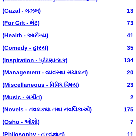
(Gazal - ગઝલ)
13
(For Gift - ભેટ)
73
(Health - આરોગ્ય)
41
(Comedy - હાસ્ય)
35
(Inspiration - પ્રેરણાત્મક)
134
(Management - વ્યવસ્થા સંચાલન)
20
(Miscellaneous - વિવિધ વિષય)
23
(Music - સંગીત)
2
(Novels - નવલકથા તથા નવલિકાઓ)
175
(Osho - ઓશો)
7
(Philosophy - તત્ત્વજ્ઞાન)
11