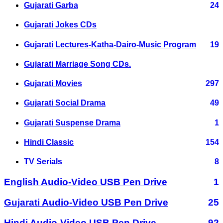
Gujarati Garba
24
Gujarati Jokes CDs
Gujarati Lectures-Katha-Dairo-Music Program
19
Gujarati Marriage Song CDs.
Gujarati Movies
297
Gujarati Social Drama
49
Gujarati Suspense Drama
1
Hindi Classic
154
TV Serials
8
English Audio-Video USB Pen Drive
1
Gujarati Audio-Video USB Pen Drive
25
Hindi Audio-Video USB Pen Drive
92