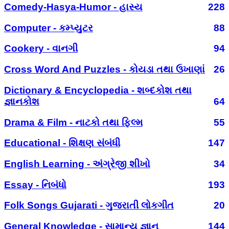
Comedy-Hasya-Humor - હાસ્ય
228
Computer - કમ્પ્યુટર
88
Cookery - વાનગી
94
Cross Word And Puzzles - કોયડા તથા ઉખાણાં
26
Dictionary & Encyclopedia - શબ્દકોશ તથા
જ્ઞાનકોશ
64
Drama & Film - નાટકો તથા ફિલ્મ
55
Educational - શિક્ષણ સંબંધી
147
English Learning - અંગ્રેજી શીખો
34
Essay - નિબંધો
193
Folk Songs Gujarati - ગુજરાતી લોકગીત
20
General Knowledge - સામાન્ય જ્ઞાન
144