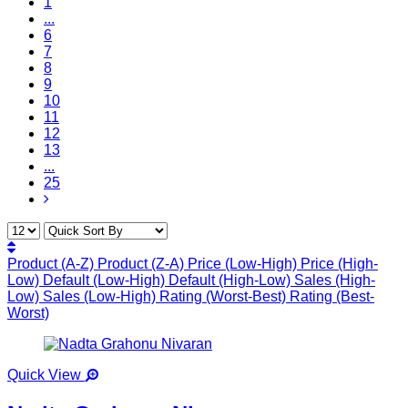
1
...
6
7
8
9
10
11
12
13
...
25
Product (A-Z)
Product (Z-A)
Price (Low-High)
Price (High-
Low)
Default (Low-High)
Default (High-Low)
Sales (High-
Low)
Sales (Low-High)
Rating (Worst-Best)
Rating (Best-
Worst)
Quick View