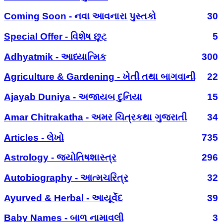
Coming Soon - નવા આવનારા પુસ્તકો
30
Special Offer - વિશેષ છૂટ
5
Adhyatmik - આધ્યાત્મિક
300
Agriculture & Gardening - ખેતી તથા બાગવાની
22
Ajayab Duniya - અજાયબ દુનિયા
15
Amar Chitrakatha - અમર ચિત્રકથા ગુજરાતી
34
Articles - લેખો
735
Astrology - જ્યોતિષશાસ્ત્ર
296
Autobiography - આત્મચરિત્ર
32
Ayurved & Herbal - આયૂર્વેદ
39
Baby Names - બાળ નામાવલી
3