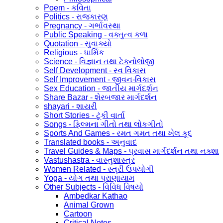
Poem - કવિતા
Politics - રાજકારણ
Pregnancy - ગર્ભાવસ્થા
Public Speaking - વક્તુત્વ કળા
Quotation - સુવાક્યો
Religious - ધાર્મિક
Science - વિજ્ઞાન તથા ટેકનોલોજી
Self Development - સ્વ વિકાસ
Self Improvement - જીવન-વિકાસ
Sex Education - જાતીય માર્ગદર્શન
Share Bazar - શેરબજાર માર્ગદર્શન
shayari - શાયરી
Short Stories - ટૂંકી વાર્તા
Songs - ફિલ્મના ગીતો તથા લોકગીતો
Sports And Games - રમત ગમત તથા ખેલ કૂદ
Translated books - અનુવાદ
Travel Guides & Maps - પ્રવાસ માર્ગદર્શન તથા નક્શા
Vastushastra - વાસ્તુશાસ્ત્ર
Women Related - સ્ત્રી ઉપયોગી
Yoga - યોગ તથા પ્રાણાયામ
Other Subjects - વિવિધ વિષયો
Ambedkar Kathao
Animal Grown
Cartoon
Critical Notes