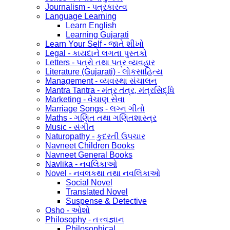
Journalism - પત્રકારત્વ
Language Learning
Learn English
Learning Gujarati
Learn Your Self - જાતે શીખો
Legal - કાયદાને લગતા પુસ્તકો
Letters - પત્રો તથા પત્ર વ્યવહાર
Literature (Gujarati) - લોકસાહિત્ય
Management - વ્યવસ્થા સંચાલન
Mantra Tantra - મંત્ર તંત્ર, મંત્રસિદ્ધિ
Marketing - વેચાણ સેવા
Marriage Songs - લગ્ન ગીતો
Maths - ગણિત તથા ગણિતશાસ્ત્ર
Music - સંગીત
Naturopathy - કુદરતી ઉપચાર
Navneet Children Books
Navneet General Books
Navlika - નવલિકાઓ
Novel - નવલકથા તથા નવલિકાઓ
Social Novel
Translated Novel
Suspense & Detective
Osho - ઓશો
Philosophy - તત્ત્વજ્ઞાન
Philosophical