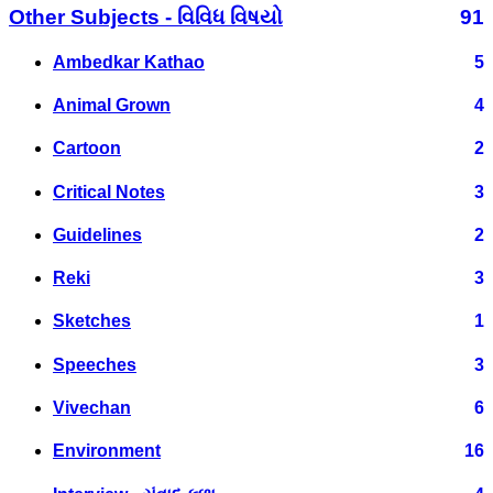
Other Subjects - વિવિધ વિષયો
91
Ambedkar Kathao
5
Animal Grown
4
Cartoon
2
Critical Notes
3
Guidelines
2
Reki
3
Sketches
1
Speeches
3
Vivechan
6
Environment
16