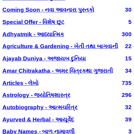
Coming Soon - નવા આવનારા પુસ્તકો
30
Special Offer - વિશેષ છૂટ
5
Adhyatmik - આધ્યાત્મિક
300
Agriculture & Gardening - ખેતી તથા બાગવાની
22
Ajayab Duniya - અજાયબ દુનિયા
15
Amar Chitrakatha - અમર ચિત્રકથા ગુજરાતી
34
Articles - લેખો
735
Astrology - જ્યોતિષશાસ્ત્ર
296
Autobiography - આત્મચરિત્ર
32
Ayurved & Herbal - આયૂર્વેદ
39
Baby Names - બાળ નામાવલી
3