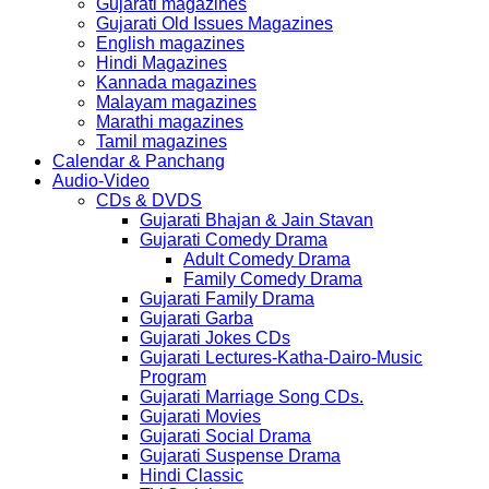
Gujarati magazines
Gujarati Old Issues Magazines
English magazines
Hindi Magazines
Kannada magazines
Malayam magazines
Marathi magazines
Tamil magazines
Calendar & Panchang
Audio-Video
CDs & DVDS
Gujarati Bhajan & Jain Stavan
Gujarati Comedy Drama
Adult Comedy Drama
Family Comedy Drama
Gujarati Family Drama
Gujarati Garba
Gujarati Jokes CDs
Gujarati Lectures-Katha-Dairo-Music
Program
Gujarati Marriage Song CDs.
Gujarati Movies
Gujarati Social Drama
Gujarati Suspense Drama
Hindi Classic