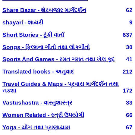
Share Bazar - શેરબજાર માર્ગદર્શન
62
shayari - શાયરી
9
Short Stories - ટૂંકી વાર્તા
637
Songs - ફિલ્મના ગીતો તથા લોકગીતો
30
Sports And Games - રમત ગમત તથા ખેલ કૂદ
41
Translated books - અનુવાદ
212
Travel Guides & Maps - પ્રવાસ માર્ગદર્શન તથા
નક્શા
172
Vastushastra - વાસ્તુશાસ્ત્ર
33
Women Related - સ્ત્રી ઉપયોગી
66
Yoga - યોગ તથા પ્રાણાયામ
67