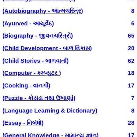
(Autobiography - આત્મચરિત્ર)
8
(Ayurved - આયૂર્વેદ)
6
(Biography - જીવનચરિત્રો)
65
(Child Development - બાળ વિકાસ)
20
(Child Stories - બાળવાર્તા)
62
(Computer - કમ્પ્યુટર )
18
(Cooking - વાનગી)
17
(Puzzle - કોયડા તથા ઉખાણાં)
7
(Language Learning & Dictionary)
8
(Essay - નિબંધો)
28
(General Knowledge - સામાન્ય જ્ઞાન)
17