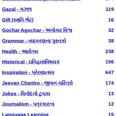
Gazal - ગઝલ
119
Gift (સ્મૃતિ ભેટ)
16
Gochar Agochar - અગોચર વિશ્વ
32
Grammar - વ્યાકરણના પુસ્તકો
38
Health - આરોગ્ય
238
Historical - ઇતિહાસવિષયક
156
Inspiration - પ્રેરણાત્મક
647
Jeevan Charitro - જીવન ચરિત્રો
174
Jokes - વિનોદનો ટુચકા
13
Journalism - પત્રકારત્વ
12
Language Learning
15