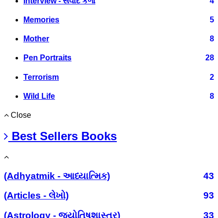
Interview - સંવાદ કળા
4
Memories
5
Mother
8
Pen Portraits
28
Terrorism
2
Wild Life
8
Close
Best Sellers Books
(Adhyatmik - આધ્યાત્મિક)
43
(Articles - લેખો)
93
(Astrology - જ્યોતિષશાસ્ત્ર)
33