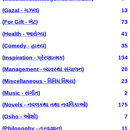
(Gazal - ગઝલ)
13
(For Gift - ભેટ)
73
(Health - આરોગ્ય)
41
(Comedy - હાસ્ય)
35
(Inspiration - પ્રેરણાત્મક)
134
(Management - વ્યવસ્થા સંચાલન)
20
(Miscellaneous - વિવિધ વિષય)
23
(Music - સંગીત)
2
(Novels - નવલકથા તથા નવલિકાઓ)
175
(Osho - ઓશો)
7
(Philosophy - તત્ત્વજ્ઞાન)
11