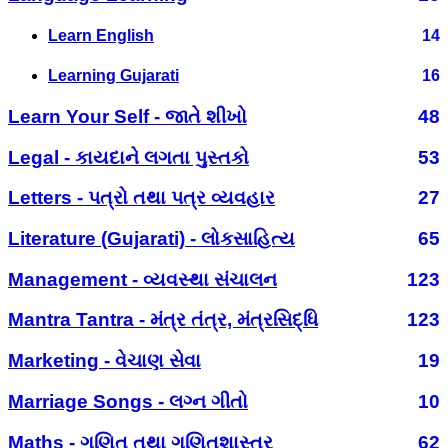
Learn English
14
Learning Gujarati
16
Learn Your Self - જાતે શીખો
48
Legal - કાયદાને લગતા પુસ્તકો
53
Letters - પત્રો તથા પત્ર વ્યવહાર
27
Literature (Gujarati) - લોકસાહિત્ય
65
Management - વ્યવસ્થા સંચાલન
123
Mantra Tantra - મંત્ર તંત્ર, મંત્રસિદ્ધિ
123
Marketing - વેચાણ સેવા
19
Marriage Songs - લગ્ન ગીતો
10
Maths - ગણિત તથા ગણિતશાસ્ત્ર
62