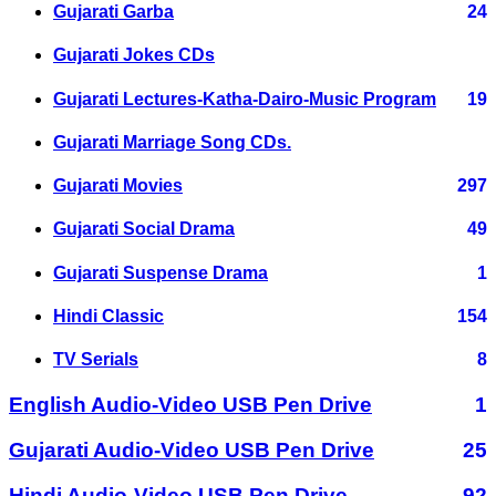
Gujarati Garba
24
Gujarati Jokes CDs
Gujarati Lectures-Katha-Dairo-Music Program
19
Gujarati Marriage Song CDs.
Gujarati Movies
297
Gujarati Social Drama
49
Gujarati Suspense Drama
1
Hindi Classic
154
TV Serials
8
English Audio-Video USB Pen Drive
1
Gujarati Audio-Video USB Pen Drive
25
Hindi Audio-Video USB Pen Drive
92