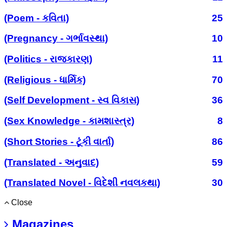
(Poem - કવિતા)
25
(Pregnancy - ગર્ભાવસ્થા)
10
(Politics - રાજકારણ)
11
(Religious - ધાર્મિક)
70
(Self Development - સ્વ વિકાસ)
36
(Sex Knowledge - કામશાસ્ત્ર)
8
(Short Stories - ટૂંકી વાર્તા)
86
(Translated - અનુવાદ)
59
(Translated Novel - વિદેશી નવલકથા)
30
Close
Magazines