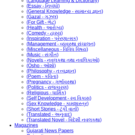
(Language Learning & Dictionary)
(Essay - નિબંધો)
(General Knowledge - સામાન્ય જ્ઞાન)
(Gazal - ગઝલ)
(For Gift - ભેટ)
(Health - આરોગ્ય)
(Comedy - હાસ્ય)
(Inspiration - પ્રેરણાત્મક)
(Management - વ્યવસ્થા સંચાલન)
(Miscellaneous - વિવિધ વિષય)
(Music - સંગીત)
(Novels - નવલકથા તથા નવલિકાઓ)
(Osho - ઓશો)
(Philosophy - તત્ત્વજ્ઞાન)
(Poem - કવિતા)
(Pregnancy - ગર્ભાવસ્થા)
(Politics - રાજકારણ)
(Religious - ધાર્મિક)
(Self Development - સ્વ વિકાસ)
(Sex Knowledge - કામશાસ્ત્ર)
(Short Stories - ટૂંકી વાર્તા)
(Translated - અનુવાદ)
(Translated Novel - વિદેશી નવલકથા)
Magazines
Gujarati News Papers