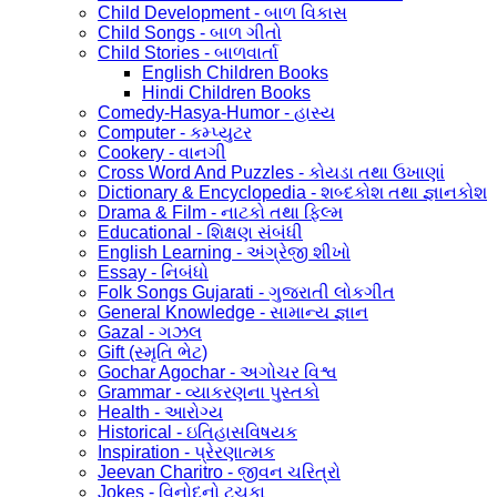
Child Development - બાળ વિકાસ
Child Songs - બાળ ગીતો
Child Stories - બાળવાર્તા
English Children Books
Hindi Children Books
Comedy-Hasya-Humor - હાસ્ય
Computer - કમ્પ્યુટર
Cookery - વાનગી
Cross Word And Puzzles - કોયડા તથા ઉખાણાં
Dictionary & Encyclopedia - શબ્દકોશ તથા જ્ઞાનકોશ
Drama & Film - નાટકો તથા ફિલ્મ
Educational - શિક્ષણ સંબંધી
English Learning - અંગ્રેજી શીખો
Essay - નિબંધો
Folk Songs Gujarati - ગુજરાતી લોકગીત
General Knowledge - સામાન્ય જ્ઞાન
Gazal - ગઝલ
Gift (સ્મૃતિ ભેટ)
Gochar Agochar - અગોચર વિશ્વ
Grammar - વ્યાકરણના પુસ્તકો
Health - આરોગ્ય
Historical - ઇતિહાસવિષયક
Inspiration - પ્રેરણાત્મક
Jeevan Charitro - જીવન ચરિત્રો
Jokes - વિનોદનો ટુચકા