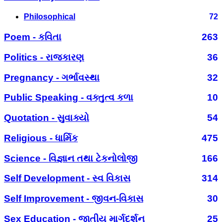
Philosophical
72
Poem - કવિતા
263
Politics - રાજકારણ
36
Pregnancy - ગર્ભાવસ્થા
32
Public Speaking - વક્તુત્વ કળા
10
Quotation - સુવાક્યો
54
Religious - ધાર્મિક
475
Science - વિજ્ઞાન તથા ટેકનોલોજી
166
Self Development - સ્વ વિકાસ
314
Self Improvement - જીવન-વિકાસ
30
Sex Education - જાતીય માર્ગદર્શન
25