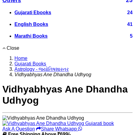
Others
25
Gujarati Ebooks
24
English Books
41
Marathi Books
5
Close
Home
Gujarati Books
Astrology - જ્યોતિષશાસ્ત્ર
Vidhyabhyas Ane Dhandha Udhyog
Vidhyabhyas Ane Dhandha
Udhyog
Ask A Question
Share Whatsapp
Free Shipping Above
699/-