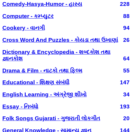
Comedy-Hasya-Humor - હાસ્ય
228
Computer - કમ્પ્યુટર
88
Cookery - વાનગી
94
Cross Word And Puzzles - કોયડા તથા ઉખાણાં
26
Dictionary & Encyclopedia - શબ્દકોશ તથા
જ્ઞાનકોશ
64
Drama & Film - નાટકો તથા ફિલ્મ
55
Educational - શિક્ષણ સંબંધી
147
English Learning - અંગ્રેજી શીખો
34
Essay - નિબંધો
193
Folk Songs Gujarati - ગુજરાતી લોકગીત
20
General Knowledge - સામાન્ય જ્ઞાન
144