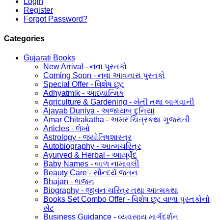
Login
Register
Forgot Password?
Categories
Gujarati Books
New Arrival - નવા પુસ્તકો
Coming Soon - નવા આવનારા પુસ્તકો
Special Offer - વિશેષ છૂટ
Adhyatmik - આધ્યાત્મિક
Agriculture & Gardening - ખેતી તથા બાગવાની
Ajayab Duniya - અજાયબ દુનિયા
Amar Chitrakatha - અમર ચિત્રકથા ગુજરાતી
Articles - લેખો
Astrology - જ્યોતિષશાસ્ત્ર
Autobiography - આત્મચરિત્ર
Ayurved & Herbal - આયૂર્વેદ
Baby Names - બાળ નામાવલી
Beauty Care - સૌન્દર્ય જતન
Bhajan - ભજન
Biography - જીવન ચરિત્ર તથા આત્મકથા
Books Set Combo Offer - વિશેષ છૂટ વાળા પુસ્તકોનો
સેટ
Business Guidance - વ્યવસાય માર્ગદર્શન