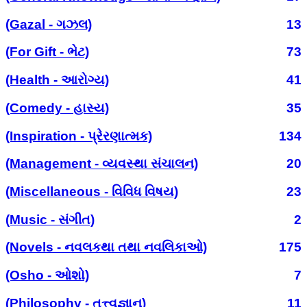
(Gazal - ગઝલ)
13
(For Gift - ભેટ)
73
(Health - આરોગ્ય)
41
(Comedy - હાસ્ય)
35
(Inspiration - પ્રેરણાત્મક)
134
(Management - વ્યવસ્થા સંચાલન)
20
(Miscellaneous - વિવિધ વિષય)
23
(Music - સંગીત)
2
(Novels - નવલકથા તથા નવલિકાઓ)
175
(Osho - ઓશો)
7
(Philosophy - તત્ત્વજ્ઞાન)
11