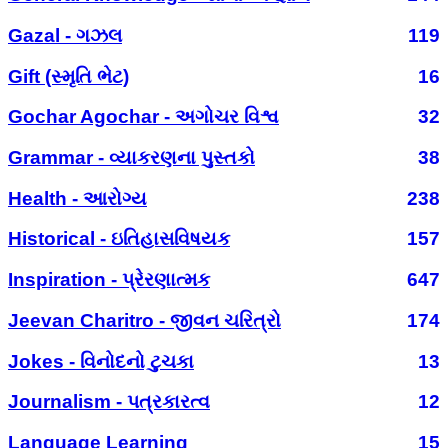
Gazal - ગઝલ
119
Gift (સ્મૃતિ ભેટ)
16
Gochar Agochar - અગોચર વિશ્વ
32
Grammar - વ્યાકરણના પુસ્તકો
38
Health - આરોગ્ય
238
Historical - ઇતિહાસવિષયક
157
Inspiration - પ્રેરણાત્મક
647
Jeevan Charitro - જીવન ચરિત્રો
174
Jokes - વિનોદનો ટુચકા
13
Journalism - પત્રકારત્વ
12
Language Learning
15