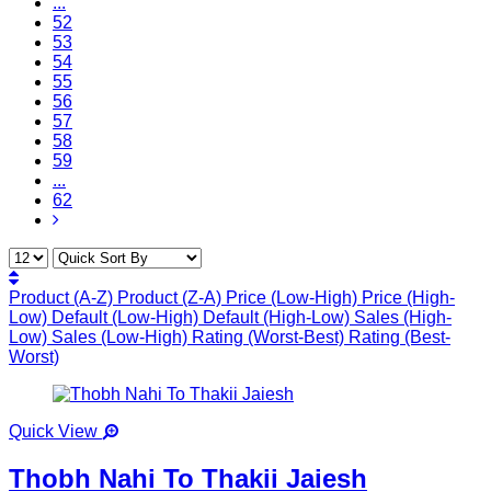
...
52
53
54
55
56
57
58
59
...
62
Product (A-Z)
Product (Z-A)
Price (Low-High)
Price (High-
Low)
Default (Low-High)
Default (High-Low)
Sales (High-
Low)
Sales (Low-High)
Rating (Worst-Best)
Rating (Best-
Worst)
Quick View
Thobh Nahi To Thakii Jaiesh