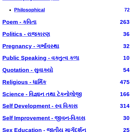
Philosophical
72
Poem - કવિતા
263
Politics - રાજકારણ
36
Pregnancy - ગર્ભાવસ્થા
32
Public Speaking - વક્તુત્વ કળા
10
Quotation - સુવાક્યો
54
Religious - ધાર્મિક
475
Science - વિજ્ઞાન તથા ટેકનોલોજી
166
Self Development - સ્વ વિકાસ
314
Self Improvement - જીવન-વિકાસ
30
Sex Education - જાતીય માર્ગદર્શન
25