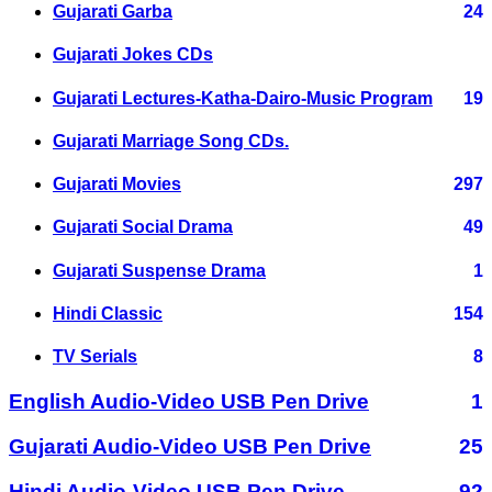
Gujarati Garba
24
Gujarati Jokes CDs
Gujarati Lectures-Katha-Dairo-Music Program
19
Gujarati Marriage Song CDs.
Gujarati Movies
297
Gujarati Social Drama
49
Gujarati Suspense Drama
1
Hindi Classic
154
TV Serials
8
English Audio-Video USB Pen Drive
1
Gujarati Audio-Video USB Pen Drive
25
Hindi Audio-Video USB Pen Drive
92