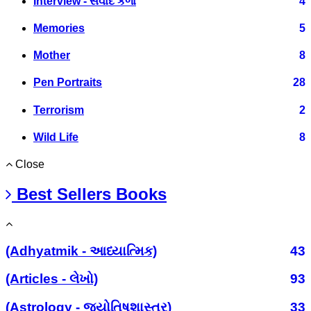
Interview - સંવાદ કળા
4
Memories
5
Mother
8
Pen Portraits
28
Terrorism
2
Wild Life
8
Close
Best Sellers Books
(Adhyatmik - આધ્યાત્મિક)
43
(Articles - લેખો)
93
(Astrology - જ્યોતિષશાસ્ત્ર)
33