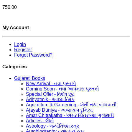
750.00
My Account
Login
Register
Forgot Password?
Categories
Gujarati Books
New Arrival - નવા પુસ્તકો
Coming Soon - નવા આવનારા પુસ્તકો
Special Offer - વિશેષ છૂટ
Adhyatmik - આધ્યાત્મિક
Agriculture & Gardening - ખેતી તથા બાગવાની
Ajayab Duniya - અજાયબ દુનિયા
Amar Chitrakatha - અમર ચિત્રકથા ગુજરાતી
Articles - લેખો
Astrology - જ્યોતિષશાસ્ત્ર
Autobiography - આત્મચરિત્ર