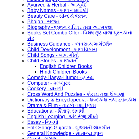
Ayurved & Herbal - આયૂર્વેદ
Baby Names - બાળ નામાવલી
Beauty Care - સૌન્દર્ય જતન
Bhajan - ભજન
Biography - જીવન ચરિત્ર તથા આત્મકથા
Books Set Combo Offer - વિશેષ છૂટ વાળા પુસ્તકોનો
સેટ
Business Guidance - વ્યવસાય માર્ગદર્શન
Child Development - બાળ વિકાસ
Child Songs - બાળ ગીતો
Child Stories - બાળવાર્તા
English Children Books
Hindi Children Books
Comedy-Hasya-Humor - હાસ્ય
Computer - કમ્પ્યુટર
Cookery - વાનગી
Cross Word And Puzzles - કોયડા તથા ઉખાણાં
Dictionary & Encyclopedia - શબ્દકોશ તથા જ્ઞાનકોશ
Drama & Film - નાટકો તથા ફિલ્મ
Educational - શિક્ષણ સંબંધી
English Learning - અંગ્રેજી શીખો
Essay - નિબંધો
Folk Songs Gujarati - ગુજરાતી લોકગીત
General Knowledge - સામાન્ય જ્ઞાન
Gazal - ગઝલ