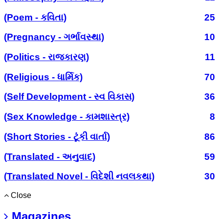
(Poem - કવિતા)
25
(Pregnancy - ગર્ભાવસ્થા)
10
(Politics - રાજકારણ)
11
(Religious - ધાર્મિક)
70
(Self Development - સ્વ વિકાસ)
36
(Sex Knowledge - કામશાસ્ત્ર)
8
(Short Stories - ટૂંકી વાર્તા)
86
(Translated - અનુવાદ)
59
(Translated Novel - વિદેશી નવલકથા)
30
Close
Magazines