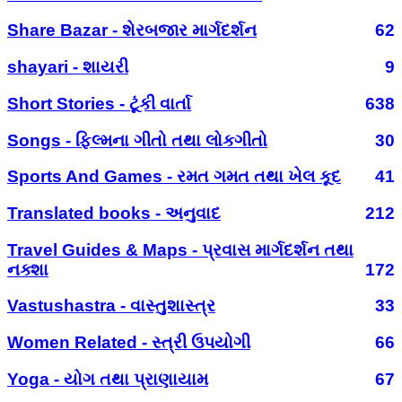
Share Bazar - શેરબજાર માર્ગદર્શન
62
shayari - શાયરી
9
Short Stories - ટૂંકી વાર્તા
638
Songs - ફિલ્મના ગીતો તથા લોકગીતો
30
Sports And Games - રમત ગમત તથા ખેલ કૂદ
41
Translated books - અનુવાદ
212
Travel Guides & Maps - પ્રવાસ માર્ગદર્શન તથા
નક્શા
172
Vastushastra - વાસ્તુશાસ્ત્ર
33
Women Related - સ્ત્રી ઉપયોગી
66
Yoga - યોગ તથા પ્રાણાયામ
67