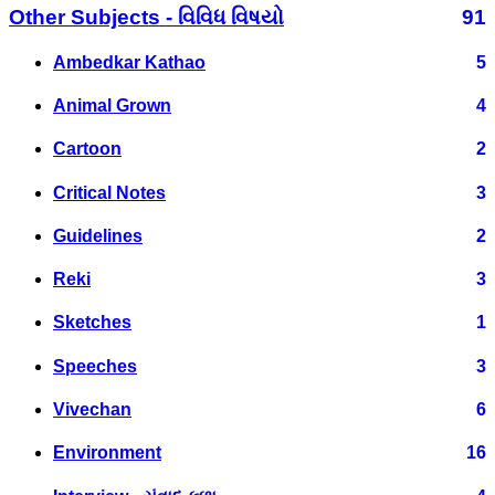
Other Subjects - વિવિધ વિષયો
91
Ambedkar Kathao
5
Animal Grown
4
Cartoon
2
Critical Notes
3
Guidelines
2
Reki
3
Sketches
1
Speeches
3
Vivechan
6
Environment
16