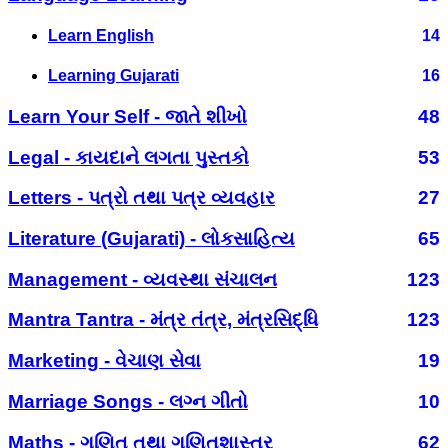
Learn English
14
Learning Gujarati
16
Learn Your Self - જાતે શીખો
48
Legal - કાયદાને લગતા પુસ્તકો
53
Letters - પત્રો તથા પત્ર વ્યવહાર
27
Literature (Gujarati) - લોકસાહિત્ય
65
Management - વ્યવસ્થા સંચાલન
123
Mantra Tantra - મંત્ર તંત્ર, મંત્રસિદ્ધિ
123
Marketing - વેચાણ સેવા
19
Marriage Songs - લગ્ન ગીતો
10
Maths - ગણિત તથા ગણિતશાસ્ત્ર
62