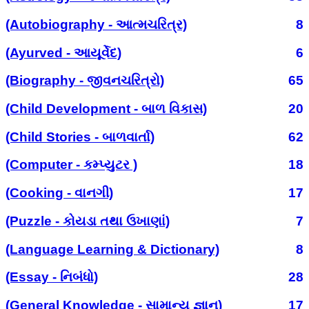
(Autobiography - આત્મચરિત્ર)
8
(Ayurved - આયૂર્વેદ)
6
(Biography - જીવનચરિત્રો)
65
(Child Development - બાળ વિકાસ)
20
(Child Stories - બાળવાર્તા)
62
(Computer - કમ્પ્યુટર )
18
(Cooking - વાનગી)
17
(Puzzle - કોયડા તથા ઉખાણાં)
7
(Language Learning & Dictionary)
8
(Essay - નિબંધો)
28
(General Knowledge - સામાન્ય જ્ઞાન)
17