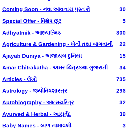
Coming Soon - નવા આવનારા પુસ્તકો
30
Special Offer - વિશેષ છૂટ
5
Adhyatmik - આધ્યાત્મિક
300
Agriculture & Gardening - ખેતી તથા બાગવાની
22
Ajayab Duniya - અજાયબ દુનિયા
15
Amar Chitrakatha - અમર ચિત્રકથા ગુજરાતી
34
Articles - લેખો
735
Astrology - જ્યોતિષશાસ્ત્ર
296
Autobiography - આત્મચરિત્ર
32
Ayurved & Herbal - આયૂર્વેદ
39
Baby Names - બાળ નામાવલી
3