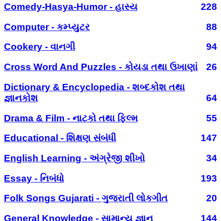
Comedy-Hasya-Humor - હાસ્ય
228
Computer - કમ્પ્યુટર
88
Cookery - વાનગી
94
Cross Word And Puzzles - કોયડા તથા ઉખાણાં
26
Dictionary & Encyclopedia - શબ્દકોશ તથા
જ્ઞાનકોશ
64
Drama & Film - નાટકો તથા ફિલ્મ
55
Educational - શિક્ષણ સંબંધી
147
English Learning - અંગ્રેજી શીખો
34
Essay - નિબંધો
193
Folk Songs Gujarati - ગુજરાતી લોકગીત
20
General Knowledge - સામાન્ય જ્ઞાન
144