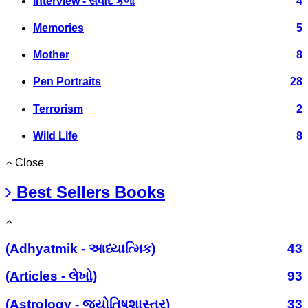
Interview - સંવાદ કળા
4
Memories
5
Mother
8
Pen Portraits
28
Terrorism
2
Wild Life
8
Close
Best Sellers Books
(Adhyatmik - આધ્યાત્મિક)
43
(Articles - લેખો)
93
(Astrology - જ્યોતિષશાસ્ત્ર)
33