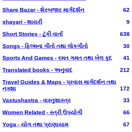
Share Bazar - શેરબજાર માર્ગદર્શન
62
shayari - શાયરી
9
Short Stories - ટૂંકી વાર્તા
638
Songs - ફિલ્મના ગીતો તથા લોકગીતો
30
Sports And Games - રમત ગમત તથા ખેલ કૂદ
41
Translated books - અનુવાદ
212
Travel Guides & Maps - પ્રવાસ માર્ગદર્શન તથા
નક્શા
172
Vastushastra - વાસ્તુશાસ્ત્ર
33
Women Related - સ્ત્રી ઉપયોગી
66
Yoga - યોગ તથા પ્રાણાયામ
67