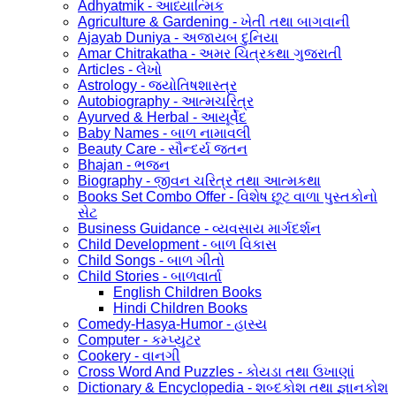
Adhyatmik - આધ્યાત્મિક
Agriculture & Gardening - ખેતી તથા બાગવાની
Ajayab Duniya - અજાયબ દુનિયા
Amar Chitrakatha - અમર ચિત્રકથા ગુજરાતી
Articles - લેખો
Astrology - જ્યોતિષશાસ્ત્ર
Autobiography - આત્મચરિત્ર
Ayurved & Herbal - આયૂર્વેદ
Baby Names - બાળ નામાવલી
Beauty Care - સૌન્દર્ય જતન
Bhajan - ભજન
Biography - જીવન ચરિત્ર તથા આત્મકથા
Books Set Combo Offer - વિશેષ છૂટ વાળા પુસ્તકોનો
સેટ
Business Guidance - વ્યવસાય માર્ગદર્શન
Child Development - બાળ વિકાસ
Child Songs - બાળ ગીતો
Child Stories - બાળવાર્તા
English Children Books
Hindi Children Books
Comedy-Hasya-Humor - હાસ્ય
Computer - કમ્પ્યુટર
Cookery - વાનગી
Cross Word And Puzzles - કોયડા તથા ઉખાણાં
Dictionary & Encyclopedia - શબ્દકોશ તથા જ્ઞાનકોશ