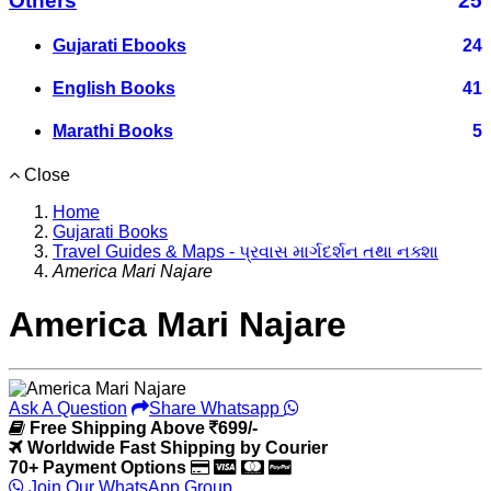
Others
25
Gujarati Ebooks
24
English Books
41
Marathi Books
5
Close
Home
Gujarati Books
Travel Guides & Maps - પ્રવાસ માર્ગદર્શન તથા નક્શા
America Mari Najare
America Mari Najare
Ask A Question
Share Whatsapp
Free Shipping Above
699/-
Worldwide Fast Shipping by Courier
70+ Payment Options
Join Our WhatsApp Group