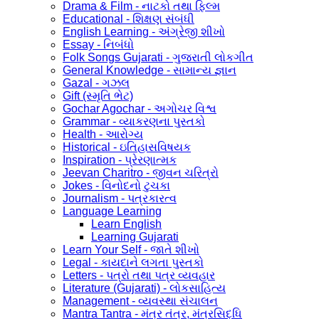
Drama & Film - નાટકો તથા ફિલ્મ
Educational - શિક્ષણ સંબંધી
English Learning - અંગ્રેજી શીખો
Essay - નિબંધો
Folk Songs Gujarati - ગુજરાતી લોકગીત
General Knowledge - સામાન્ય જ્ઞાન
Gazal - ગઝલ
Gift (સ્મૃતિ ભેટ)
Gochar Agochar - અગોચર વિશ્વ
Grammar - વ્યાકરણના પુસ્તકો
Health - આરોગ્ય
Historical - ઇતિહાસવિષયક
Inspiration - પ્રેરણાત્મક
Jeevan Charitro - જીવન ચરિત્રો
Jokes - વિનોદનો ટુચકા
Journalism - પત્રકારત્વ
Language Learning
Learn English
Learning Gujarati
Learn Your Self - જાતે શીખો
Legal - કાયદાને લગતા પુસ્તકો
Letters - પત્રો તથા પત્ર વ્યવહાર
Literature (Gujarati) - લોકસાહિત્ય
Management - વ્યવસ્થા સંચાલન
Mantra Tantra - મંત્ર તંત્ર, મંત્રસિદ્ધિ