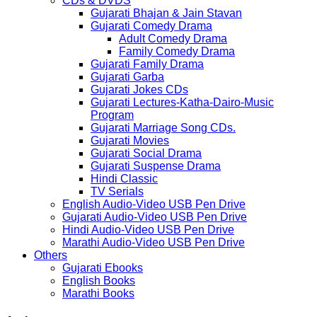
CDs & DVDS
Gujarati Bhajan & Jain Stavan
Gujarati Comedy Drama
Adult Comedy Drama
Family Comedy Drama
Gujarati Family Drama
Gujarati Garba
Gujarati Jokes CDs
Gujarati Lectures-Katha-Dairo-Music
Program
Gujarati Marriage Song CDs.
Gujarati Movies
Gujarati Social Drama
Gujarati Suspense Drama
Hindi Classic
TV Serials
English Audio-Video USB Pen Drive
Gujarati Audio-Video USB Pen Drive
Hindi Audio-Video USB Pen Drive
Marathi Audio-Video USB Pen Drive
Others
Gujarati Ebooks
English Books
Marathi Books