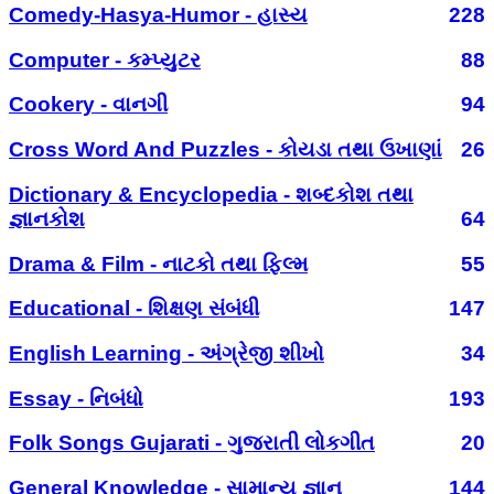
Comedy-Hasya-Humor - હાસ્ય
228
Computer - કમ્પ્યુટર
88
Cookery - વાનગી
94
Cross Word And Puzzles - કોયડા તથા ઉખાણાં
26
Dictionary & Encyclopedia - શબ્દકોશ તથા
જ્ઞાનકોશ
64
Drama & Film - નાટકો તથા ફિલ્મ
55
Educational - શિક્ષણ સંબંધી
147
English Learning - અંગ્રેજી શીખો
34
Essay - નિબંધો
193
Folk Songs Gujarati - ગુજરાતી લોકગીત
20
General Knowledge - સામાન્ય જ્ઞાન
144