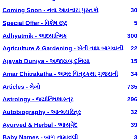
Coming Soon - નવા આવનારા પુસ્તકો
30
Special Offer - વિશેષ છૂટ
5
Adhyatmik - આધ્યાત્મિક
300
Agriculture & Gardening - ખેતી તથા બાગવાની
22
Ajayab Duniya - અજાયબ દુનિયા
15
Amar Chitrakatha - અમર ચિત્રકથા ગુજરાતી
34
Articles - લેખો
735
Astrology - જ્યોતિષશાસ્ત્ર
296
Autobiography - આત્મચરિત્ર
32
Ayurved & Herbal - આયૂર્વેદ
39
Baby Names - બાળ નામાવલી
3