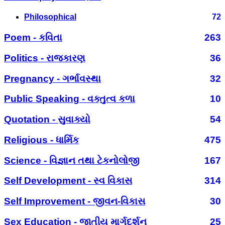
Philosophical
72
Poem - કવિતા
263
Politics - રાજકારણ
36
Pregnancy - ગર્ભાવસ્થા
32
Public Speaking - વક્તુત્વ કળા
10
Quotation - સુવાક્યો
54
Religious - ધાર્મિક
475
Science - વિજ્ઞાન તથા ટેકનોલોજી
167
Self Development - સ્વ વિકાસ
314
Self Improvement - જીવન-વિકાસ
30
Sex Education - જાતીય માર્ગદર્શન
25