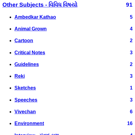
Other Subjects - વિવિધ વિષયો
91
Ambedkar Kathao
5
Animal Grown
4
Cartoon
2
Critical Notes
3
Guidelines
2
Reki
3
Sketches
1
Speeches
3
Vivechan
6
Environment
16