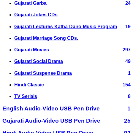
Gujarati Garba
24
Gujarati Jokes CDs
Gujarati Lectures-Katha-Dairo-Music Program
19
Gujarati Marriage Song CDs.
Gujarati Movies
297
Gujarati Social Drama
49
Gujarati Suspense Drama
1
Hindi Classic
154
TV Serials
8
English Audio-Video USB Pen Drive
1
Gujarati Audio-Video USB Pen Drive
25
Hindi Audio-Video USB Pen Drive
92