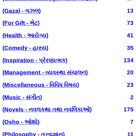
(Gazal - ગઝલ)
13
(For Gift - ભેટ)
73
(Health - આરોગ્ય)
41
(Comedy - હાસ્ય)
35
(Inspiration - પ્રેરણાત્મક)
134
(Management - વ્યવસ્થા સંચાલન)
20
(Miscellaneous - વિવિધ વિષય)
23
(Music - સંગીત)
2
(Novels - નવલકથા તથા નવલિકાઓ)
175
(Osho - ઓશો)
7
(Philosophy - તત્ત્વજ્ઞાન)
11