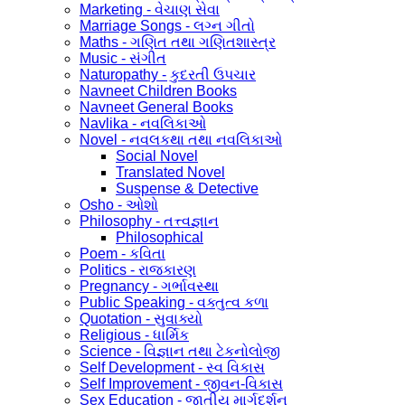
Marketing - વેચાણ સેવા
Marriage Songs - લગ્ન ગીતો
Maths - ગણિત તથા ગણિતશાસ્ત્ર
Music - સંગીત
Naturopathy - કુદરતી ઉપચાર
Navneet Children Books
Navneet General Books
Navlika - નવલિકાઓ
Novel - નવલકથા તથા નવલિકાઓ
Social Novel
Translated Novel
Suspense & Detective
Osho - ઓશો
Philosophy - તત્ત્વજ્ઞાન
Philosophical
Poem - કવિતા
Politics - રાજકારણ
Pregnancy - ગર્ભાવસ્થા
Public Speaking - વક્તુત્વ કળા
Quotation - સુવાક્યો
Religious - ધાર્મિક
Science - વિજ્ઞાન તથા ટેકનોલોજી
Self Development - સ્વ વિકાસ
Self Improvement - જીવન-વિકાસ
Sex Education - જાતીય માર્ગદર્શન