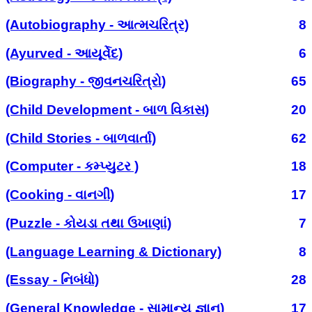
(Autobiography - આત્મચરિત્ર)
8
(Ayurved - આયૂર્વેદ)
6
(Biography - જીવનચરિત્રો)
65
(Child Development - બાળ વિકાસ)
20
(Child Stories - બાળવાર્તા)
62
(Computer - કમ્પ્યુટર )
18
(Cooking - વાનગી)
17
(Puzzle - કોયડા તથા ઉખાણાં)
7
(Language Learning & Dictionary)
8
(Essay - નિબંધો)
28
(General Knowledge - સામાન્ય જ્ઞાન)
17