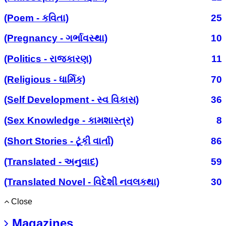
(Poem - કવિતા)
25
(Pregnancy - ગર્ભાવસ્થા)
10
(Politics - રાજકારણ)
11
(Religious - ધાર્મિક)
70
(Self Development - સ્વ વિકાસ)
36
(Sex Knowledge - કામશાસ્ત્ર)
8
(Short Stories - ટૂંકી વાર્તા)
86
(Translated - અનુવાદ)
59
(Translated Novel - વિદેશી નવલકથા)
30
Close
Magazines