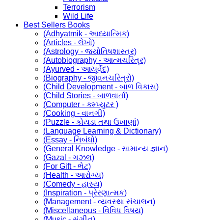
Terrorism
Wild Life
Best Sellers Books
(Adhyatmik - આધ્યાત્મિક)
(Articles - લેખો)
(Astrology - જ્યોતિષશાસ્ત્ર)
(Autobiography - આત્મચરિત્ર)
(Ayurved - આયૂર્વેદ)
(Biography - જીવનચરિત્રો)
(Child Development - બાળ વિકાસ)
(Child Stories - બાળવાર્તા)
(Computer - કમ્પ્યુટર )
(Cooking - વાનગી)
(Puzzle - કોયડા તથા ઉખાણાં)
(Language Learning & Dictionary)
(Essay - નિબંધો)
(General Knowledge - સામાન્ય જ્ઞાન)
(Gazal - ગઝલ)
(For Gift - ભેટ)
(Health - આરોગ્ય)
(Comedy - હાસ્ય)
(Inspiration - પ્રેરણાત્મક)
(Management - વ્યવસ્થા સંચાલન)
(Miscellaneous - વિવિધ વિષય)
(Music - સંગીત)