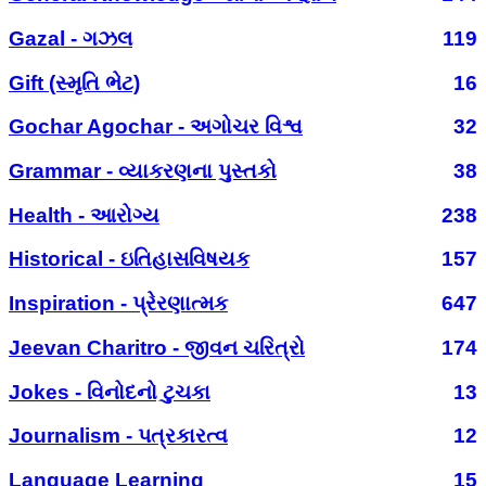
Gazal - ગઝલ
119
Gift (સ્મૃતિ ભેટ)
16
Gochar Agochar - અગોચર વિશ્વ
32
Grammar - વ્યાકરણના પુસ્તકો
38
Health - આરોગ્ય
238
Historical - ઇતિહાસવિષયક
157
Inspiration - પ્રેરણાત્મક
647
Jeevan Charitro - જીવન ચરિત્રો
174
Jokes - વિનોદનો ટુચકા
13
Journalism - પત્રકારત્વ
12
Language Learning
15