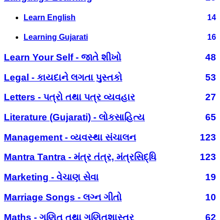
Learn English
14
Learning Gujarati
16
Learn Your Self - જાતે શીખો
48
Legal - કાયદાને લગતા પુસ્તકો
53
Letters - પત્રો તથા પત્ર વ્યવહાર
27
Literature (Gujarati) - લોકસાહિત્ય
65
Management - વ્યવસ્થા સંચાલન
123
Mantra Tantra - મંત્ર તંત્ર, મંત્રસિદ્ધિ
123
Marketing - વેચાણ સેવા
19
Marriage Songs - લગ્ન ગીતો
10
Maths - ગણિત તથા ગણિતશાસ્ત્ર
62