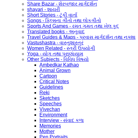
Share Bazar - શેરબજાર માર્ગદર્શન
shayari - શાયરી
Short Stories - ટૂંકી વાર્તા
Songs - ફિલ્મના ગીતો તથા લોકગીતો
Sports And Games - રમત ગમત તથા ખેલ કૂદ
Translated books - અનુવાદ
Travel Guides & Maps - પ્રવાસ માર્ગદર્શન તથા નક્શા
Vastushastra - વાસ્તુશાસ્ત્ર
Women Related - સ્ત્રી ઉપયોગી
Yoga - યોગ તથા પ્રાણાયામ
Other Subjects - વિવિધ વિષયો
Ambedkar Kathao
Animal Grown
Cartoon
Critical Notes
Guidelines
Reki
Sketches
Speeches
Vivechan
Environment
Interview - સંવાદ કળા
Memories
Mother
Pen Portraits