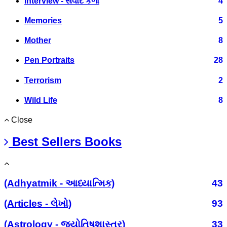
Interview - સંવાદ કળા
4
Memories
5
Mother
8
Pen Portraits
28
Terrorism
2
Wild Life
8
Close
Best Sellers Books
(Adhyatmik - આધ્યાત્મિક)
43
(Articles - લેખો)
93
(Astrology - જ્યોતિષશાસ્ત્ર)
33