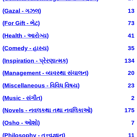
(Gazal - ગઝલ)
13
(For Gift - ભેટ)
73
(Health - આરોગ્ય)
41
(Comedy - હાસ્ય)
35
(Inspiration - પ્રેરણાત્મક)
134
(Management - વ્યવસ્થા સંચાલન)
20
(Miscellaneous - વિવિધ વિષય)
23
(Music - સંગીત)
2
(Novels - નવલકથા તથા નવલિકાઓ)
175
(Osho - ઓશો)
7
(Philosophy - તત્ત્વજ્ઞાન)
11