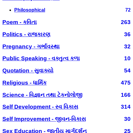
Philosophical
72
Poem - કવિતા
263
Politics - રાજકારણ
36
Pregnancy - ગર્ભાવસ્થા
32
Public Speaking - વક્તુત્વ કળા
10
Quotation - સુવાક્યો
54
Religious - ધાર્મિક
475
Science - વિજ્ઞાન તથા ટેકનોલોજી
166
Self Development - સ્વ વિકાસ
314
Self Improvement - જીવન-વિકાસ
30
Sex Education - જાતીય માર્ગદર્શન
25