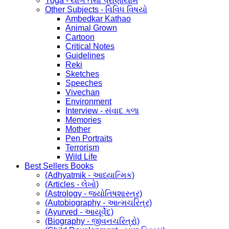
Yoga - યોગ તથા પ્રાણાયામ
Other Subjects - વિવિધ વિષયો
Ambedkar Kathao
Animal Grown
Cartoon
Critical Notes
Guidelines
Reki
Sketches
Speeches
Vivechan
Environment
Interview - સંવાદ કળા
Memories
Mother
Pen Portraits
Terrorism
Wild Life
Best Sellers Books
(Adhyatmik - આધ્યાત્મિક)
(Articles - લેખો)
(Astrology - જ્યોતિષશાસ્ત્ર)
(Autobiography - આત્મચરિત્ર)
(Ayurved - આયૂર્વેદ)
(Biography - જીવનચરિત્રો)