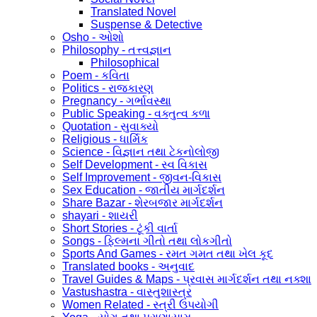
Translated Novel
Suspense & Detective
Osho - ઓશો
Philosophy - તત્ત્વજ્ઞાન
Philosophical
Poem - કવિતા
Politics - રાજકારણ
Pregnancy - ગર્ભાવસ્થા
Public Speaking - વક્તુત્વ કળા
Quotation - સુવાક્યો
Religious - ધાર્મિક
Science - વિજ્ઞાન તથા ટેકનોલોજી
Self Development - સ્વ વિકાસ
Self Improvement - જીવન-વિકાસ
Sex Education - જાતીય માર્ગદર્શન
Share Bazar - શેરબજાર માર્ગદર્શન
shayari - શાયરી
Short Stories - ટૂંકી વાર્તા
Songs - ફિલ્મના ગીતો તથા લોકગીતો
Sports And Games - રમત ગમત તથા ખેલ કૂદ
Translated books - અનુવાદ
Travel Guides & Maps - પ્રવાસ માર્ગદર્શન તથા નક્શા
Vastushastra - વાસ્તુશાસ્ત્ર
Women Related - સ્ત્રી ઉપયોગી