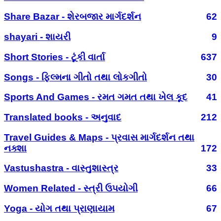
Share Bazar - શેરબજાર માર્ગદર્શન
62
shayari - શાયરી
9
Short Stories - ટૂંકી વાર્તા
637
Songs - ફિલ્મના ગીતો તથા લોકગીતો
30
Sports And Games - રમત ગમત તથા ખેલ કૂદ
41
Translated books - અનુવાદ
212
Travel Guides & Maps - પ્રવાસ માર્ગદર્શન તથા
નક્શા
172
Vastushastra - વાસ્તુશાસ્ત્ર
33
Women Related - સ્ત્રી ઉપયોગી
66
Yoga - યોગ તથા પ્રાણાયામ
67