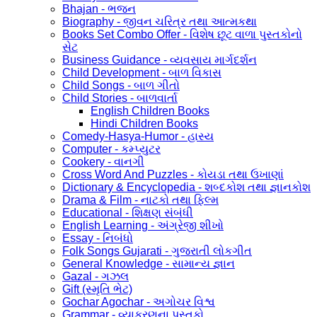
Bhajan - ભજન
Biography - જીવન ચરિત્ર તથા આત્મકથા
Books Set Combo Offer - વિશેષ છૂટ વાળા પુસ્તકોનો
સેટ
Business Guidance - વ્યવસાય માર્ગદર્શન
Child Development - બાળ વિકાસ
Child Songs - બાળ ગીતો
Child Stories - બાળવાર્તા
English Children Books
Hindi Children Books
Comedy-Hasya-Humor - હાસ્ય
Computer - કમ્પ્યુટર
Cookery - વાનગી
Cross Word And Puzzles - કોયડા તથા ઉખાણાં
Dictionary & Encyclopedia - શબ્દકોશ તથા જ્ઞાનકોશ
Drama & Film - નાટકો તથા ફિલ્મ
Educational - શિક્ષણ સંબંધી
English Learning - અંગ્રેજી શીખો
Essay - નિબંધો
Folk Songs Gujarati - ગુજરાતી લોકગીત
General Knowledge - સામાન્ય જ્ઞાન
Gazal - ગઝલ
Gift (સ્મૃતિ ભેટ)
Gochar Agochar - અગોચર વિશ્વ
Grammar - વ્યાકરણના પુસ્તકો