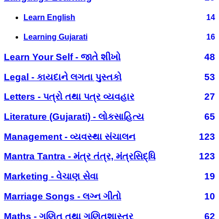
Learn English
14
Learning Gujarati
16
Learn Your Self - જાતે શીખો
48
Legal - કાયદાને લગતા પુસ્તકો
53
Letters - પત્રો તથા પત્ર વ્યવહાર
27
Literature (Gujarati) - લોકસાહિત્ય
65
Management - વ્યવસ્થા સંચાલન
123
Mantra Tantra - મંત્ર તંત્ર, મંત્રસિદ્ધિ
123
Marketing - વેચાણ સેવા
19
Marriage Songs - લગ્ન ગીતો
10
Maths - ગણિત તથા ગણિતશાસ્ત્ર
62