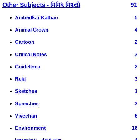
Other Subjects - વિવિધ વિષયો
91
Ambedkar Kathao
5
Animal Grown
4
Cartoon
2
Critical Notes
3
Guidelines
2
Reki
3
Sketches
1
Speeches
3
Vivechan
6
Environment
16