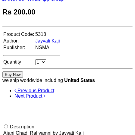
Rs
200.00
Product Code:
5313
Author:
Jayvati Kaji
Publisher:
NSMA
Quantity
Buy Now
we ship worldwide including
United States
Previous Product
Next Product
Description
Ajani Ghadi Raliyamni by Jayvati Kaji