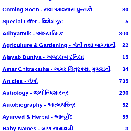
Coming Soon - નવા આવનારા પુસ્તકો
30
Special Offer - વિશેષ છૂટ
5
Adhyatmik - આધ્યાત્મિક
300
Agriculture & Gardening - ખેતી તથા બાગવાની
22
Ajayab Duniya - અજાયબ દુનિયા
15
Amar Chitrakatha - અમર ચિત્રકથા ગુજરાતી
34
Articles - લેખો
735
Astrology - જ્યોતિષશાસ્ત્ર
296
Autobiography - આત્મચરિત્ર
32
Ayurved & Herbal - આયૂર્વેદ
39
Baby Names - બાળ નામાવલી
3