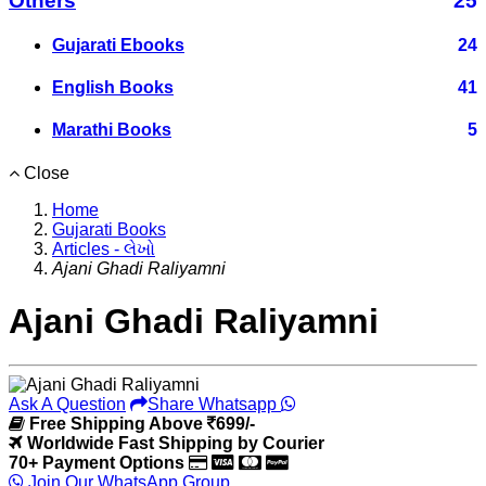
Others
25
Gujarati Ebooks
24
English Books
41
Marathi Books
5
Close
Home
Gujarati Books
Articles - લેખો
Ajani Ghadi Raliyamni
Ajani Ghadi Raliyamni
Ask A Question
Share Whatsapp
Free Shipping Above
699/-
Worldwide Fast Shipping by Courier
70+ Payment Options
Join Our WhatsApp Group