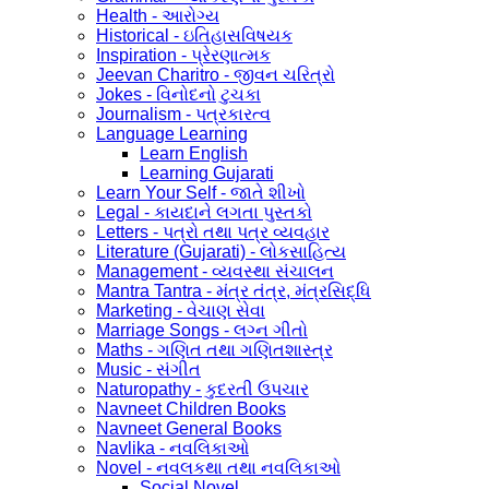
Health - આરોગ્ય
Historical - ઇતિહાસવિષયક
Inspiration - પ્રેરણાત્મક
Jeevan Charitro - જીવન ચરિત્રો
Jokes - વિનોદનો ટુચકા
Journalism - પત્રકારત્વ
Language Learning
Learn English
Learning Gujarati
Learn Your Self - જાતે શીખો
Legal - કાયદાને લગતા પુસ્તકો
Letters - પત્રો તથા પત્ર વ્યવહાર
Literature (Gujarati) - લોકસાહિત્ય
Management - વ્યવસ્થા સંચાલન
Mantra Tantra - મંત્ર તંત્ર, મંત્રસિદ્ધિ
Marketing - વેચાણ સેવા
Marriage Songs - લગ્ન ગીતો
Maths - ગણિત તથા ગણિતશાસ્ત્ર
Music - સંગીત
Naturopathy - કુદરતી ઉપચાર
Navneet Children Books
Navneet General Books
Navlika - નવલિકાઓ
Novel - નવલકથા તથા નવલિકાઓ
Social Novel