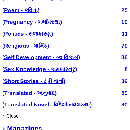
(Poem - કવિતા)
25
(Pregnancy - ગર્ભાવસ્થા)
10
(Politics - રાજકારણ)
11
(Religious - ધાર્મિક)
70
(Self Development - સ્વ વિકાસ)
36
(Sex Knowledge - કામશાસ્ત્ર)
8
(Short Stories - ટૂંકી વાર્તા)
86
(Translated - અનુવાદ)
59
(Translated Novel - વિદેશી નવલકથા)
30
Close
Magazines