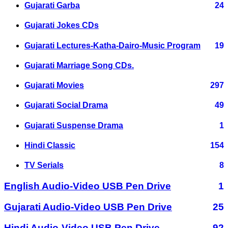
Gujarati Garba
24
Gujarati Jokes CDs
Gujarati Lectures-Katha-Dairo-Music Program
19
Gujarati Marriage Song CDs.
Gujarati Movies
297
Gujarati Social Drama
49
Gujarati Suspense Drama
1
Hindi Classic
154
TV Serials
8
English Audio-Video USB Pen Drive
1
Gujarati Audio-Video USB Pen Drive
25
Hindi Audio-Video USB Pen Drive
92