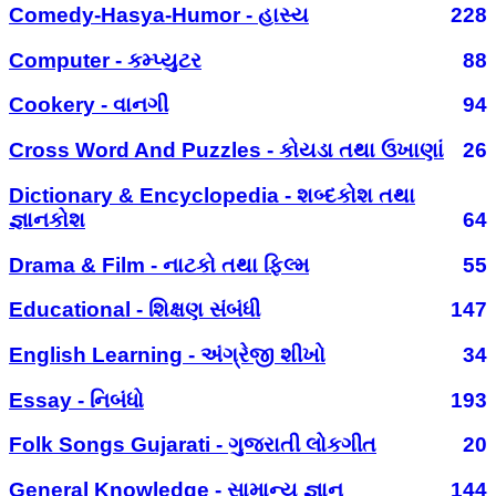
Comedy-Hasya-Humor - હાસ્ય
228
Computer - કમ્પ્યુટર
88
Cookery - વાનગી
94
Cross Word And Puzzles - કોયડા તથા ઉખાણાં
26
Dictionary & Encyclopedia - શબ્દકોશ તથા
જ્ઞાનકોશ
64
Drama & Film - નાટકો તથા ફિલ્મ
55
Educational - શિક્ષણ સંબંધી
147
English Learning - અંગ્રેજી શીખો
34
Essay - નિબંધો
193
Folk Songs Gujarati - ગુજરાતી લોકગીત
20
General Knowledge - સામાન્ય જ્ઞાન
144