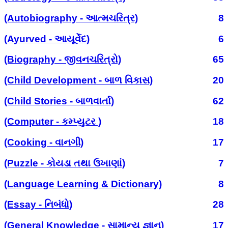
(Autobiography - આત્મચરિત્ર)
8
(Ayurved - આયૂર્વેદ)
6
(Biography - જીવનચરિત્રો)
65
(Child Development - બાળ વિકાસ)
20
(Child Stories - બાળવાર્તા)
62
(Computer - કમ્પ્યુટર )
18
(Cooking - વાનગી)
17
(Puzzle - કોયડા તથા ઉખાણાં)
7
(Language Learning & Dictionary)
8
(Essay - નિબંધો)
28
(General Knowledge - સામાન્ય જ્ઞાન)
17