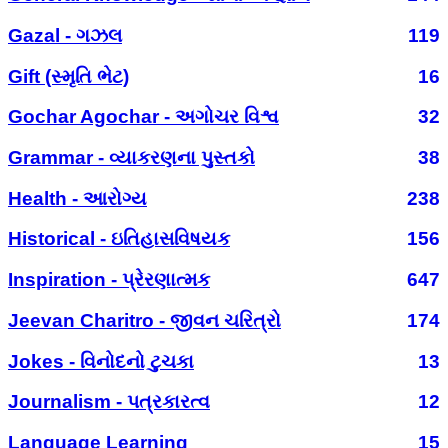
Gazal - ગઝલ
119
Gift (સ્મૃતિ ભેટ)
16
Gochar Agochar - અગોચર વિશ્વ
32
Grammar - વ્યાકરણના પુસ્તકો
38
Health - આરોગ્ય
238
Historical - ઇતિહાસવિષયક
156
Inspiration - પ્રેરણાત્મક
647
Jeevan Charitro - જીવન ચરિત્રો
174
Jokes - વિનોદનો ટુચકા
13
Journalism - પત્રકારત્વ
12
Language Learning
15