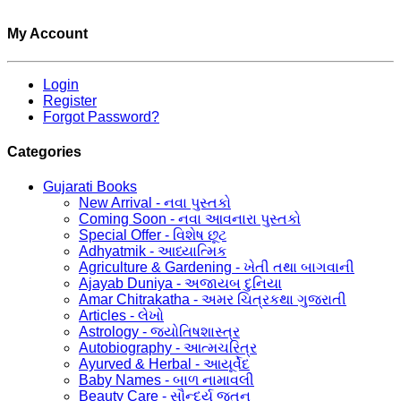
My Account
Login
Register
Forgot Password?
Categories
Gujarati Books
New Arrival - નવા પુસ્તકો
Coming Soon - નવા આવનારા પુસ્તકો
Special Offer - વિશેષ છૂટ
Adhyatmik - આધ્યાત્મિક
Agriculture & Gardening - ખેતી તથા બાગવાની
Ajayab Duniya - અજાયબ દુનિયા
Amar Chitrakatha - અમર ચિત્રકથા ગુજરાતી
Articles - લેખો
Astrology - જ્યોતિષશાસ્ત્ર
Autobiography - આત્મચરિત્ર
Ayurved & Herbal - આયૂર્વેદ
Baby Names - બાળ નામાવલી
Beauty Care - સૌન્દર્ય જતન