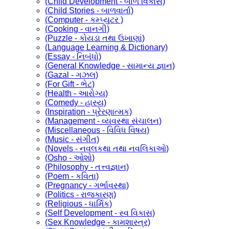
(Child Development - બાળ વિકાસ)
(Child Stories - બાળવાર્તા)
(Computer - કમ્પ્યુટર )
(Cooking - વાનગી)
(Puzzle - કોયડા તથા ઉખાણાં)
(Language Learning & Dictionary)
(Essay - નિબંધો)
(General Knowledge - સામાન્ય જ્ઞાન)
(Gazal - ગઝલ)
(For Gift - ભેટ)
(Health - આરોગ્ય)
(Comedy - હાસ્ય)
(Inspiration - પ્રેરણાત્મક)
(Management - વ્યવસ્થા સંચાલન)
(Miscellaneous - વિવિધ વિષય)
(Music - સંગીત)
(Novels - નવલકથા તથા નવલિકાઓ)
(Osho - ઓશો)
(Philosophy - તત્ત્વજ્ઞાન)
(Poem - કવિતા)
(Pregnancy - ગર્ભાવસ્થા)
(Politics - રાજકારણ)
(Religious - ધાર્મિક)
(Self Development - સ્વ વિકાસ)
(Sex Knowledge - કામશાસ્ત્ર)