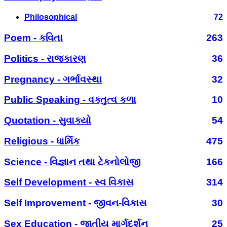
Philosophical
72
Poem - કવિતા
263
Politics - રાજકારણ
36
Pregnancy - ગર્ભાવસ્થા
32
Public Speaking - વક્તુત્વ કળા
10
Quotation - સુવાક્યો
54
Religious - ધાર્મિક
475
Science - વિજ્ઞાન તથા ટેકનોલોજી
166
Self Development - સ્વ વિકાસ
314
Self Improvement - જીવન-વિકાસ
30
Sex Education - જાતીય માર્ગદર્શન
25