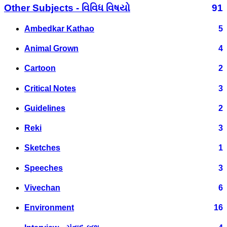
Other Subjects - વિવિધ વિષયો
91
Ambedkar Kathao
5
Animal Grown
4
Cartoon
2
Critical Notes
3
Guidelines
2
Reki
3
Sketches
1
Speeches
3
Vivechan
6
Environment
16