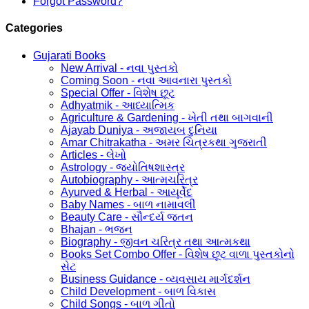
Forgot Password?
Categories
Gujarati Books
New Arrival - નવા પુસ્તકો
Coming Soon - નવા આવનારા પુસ્તકો
Special Offer - વિશેષ છૂટ
Adhyatmik - આધ્યાત્મિક
Agriculture & Gardening - ખેતી તથા બાગવાની
Ajayab Duniya - અજાયબ દુનિયા
Amar Chitrakatha - અમર ચિત્રકથા ગુજરાતી
Articles - લેખો
Astrology - જ્યોતિષશાસ્ત્ર
Autobiography - આત્મચરિત્ર
Ayurved & Herbal - આયૂર્વેદ
Baby Names - બાળ નામાવલી
Beauty Care - સૌન્દર્ય જતન
Bhajan - ભજન
Biography - જીવન ચરિત્ર તથા આત્મકથા
Books Set Combo Offer - વિશેષ છૂટ વાળા પુસ્તકોનો
સેટ
Business Guidance - વ્યવસાય માર્ગદર્શન
Child Development - બાળ વિકાસ
Child Songs - બાળ ગીતો