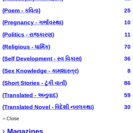
(Poem - કવિતા)
25
(Pregnancy - ગર્ભાવસ્થા)
10
(Politics - રાજકારણ)
11
(Religious - ધાર્મિક)
70
(Self Development - સ્વ વિકાસ)
36
(Sex Knowledge - કામશાસ્ત્ર)
8
(Short Stories - ટૂંકી વાર્તા)
86
(Translated - અનુવાદ)
59
(Translated Novel - વિદેશી નવલકથા)
30
Close
Magazines