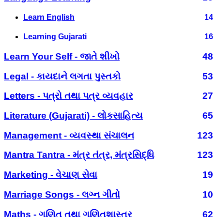
Learn English
14
Learning Gujarati
16
Learn Your Self - જાતે શીખો
48
Legal - કાયદાને લગતા પુસ્તકો
53
Letters - પત્રો તથા પત્ર વ્યવહાર
27
Literature (Gujarati) - લોકસાહિત્ય
65
Management - વ્યવસ્થા સંચાલન
123
Mantra Tantra - મંત્ર તંત્ર, મંત્રસિદ્ધિ
123
Marketing - વેચાણ સેવા
19
Marriage Songs - લગ્ન ગીતો
10
Maths - ગણિત તથા ગણિતશાસ્ત્ર
62