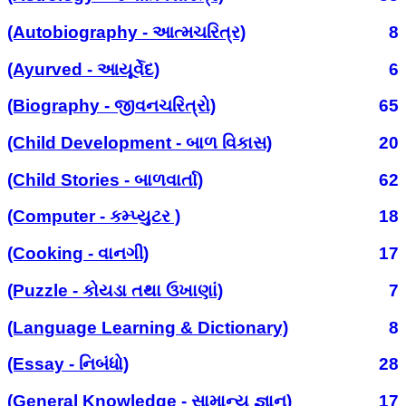
(Autobiography - આત્મચરિત્ર)
8
(Ayurved - આયૂર્વેદ)
6
(Biography - જીવનચરિત્રો)
65
(Child Development - બાળ વિકાસ)
20
(Child Stories - બાળવાર્તા)
62
(Computer - કમ્પ્યુટર )
18
(Cooking - વાનગી)
17
(Puzzle - કોયડા તથા ઉખાણાં)
7
(Language Learning & Dictionary)
8
(Essay - નિબંધો)
28
(General Knowledge - સામાન્ય જ્ઞાન)
17