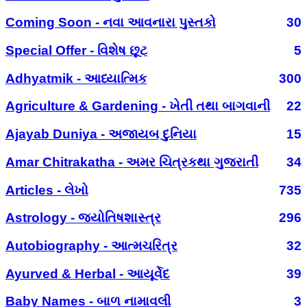
Coming Soon - નવા આવનારા પુસ્તકો
30
Special Offer - વિશેષ છૂટ
5
Adhyatmik - આધ્યાત્મિક
300
Agriculture & Gardening - ખેતી તથા બાગવાની
22
Ajayab Duniya - અજાયબ દુનિયા
15
Amar Chitrakatha - અમર ચિત્રકથા ગુજરાતી
34
Articles - લેખો
735
Astrology - જ્યોતિષશાસ્ત્ર
296
Autobiography - આત્મચરિત્ર
32
Ayurved & Herbal - આયૂર્વેદ
39
Baby Names - બાળ નામાવલી
3