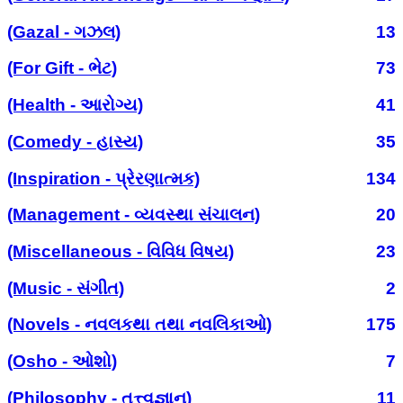
(Gazal - ગઝલ)
13
(For Gift - ભેટ)
73
(Health - આરોગ્ય)
41
(Comedy - હાસ્ય)
35
(Inspiration - પ્રેરણાત્મક)
134
(Management - વ્યવસ્થા સંચાલન)
20
(Miscellaneous - વિવિધ વિષય)
23
(Music - સંગીત)
2
(Novels - નવલકથા તથા નવલિકાઓ)
175
(Osho - ઓશો)
7
(Philosophy - તત્ત્વજ્ઞાન)
11