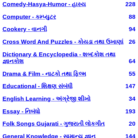
Comedy-Hasya-Humor - હાસ્ય
228
Computer - કમ્પ્યુટર
88
Cookery - વાનગી
94
Cross Word And Puzzles - કોયડા તથા ઉખાણાં
26
Dictionary & Encyclopedia - શબ્દકોશ તથા
જ્ઞાનકોશ
64
Drama & Film - નાટકો તથા ફિલ્મ
55
Educational - શિક્ષણ સંબંધી
147
English Learning - અંગ્રેજી શીખો
34
Essay - નિબંધો
193
Folk Songs Gujarati - ગુજરાતી લોકગીત
20
General Knowledge - સામાન્ય જ્ઞાન
144