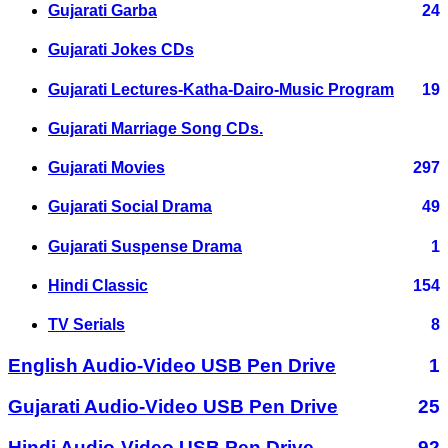
Gujarati Garba
24
Gujarati Jokes CDs
Gujarati Lectures-Katha-Dairo-Music Program
19
Gujarati Marriage Song CDs.
Gujarati Movies
297
Gujarati Social Drama
49
Gujarati Suspense Drama
1
Hindi Classic
154
TV Serials
8
English Audio-Video USB Pen Drive
1
Gujarati Audio-Video USB Pen Drive
25
Hindi Audio-Video USB Pen Drive
92