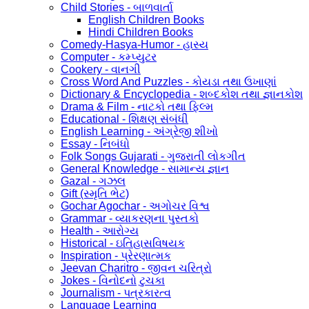
Child Stories - બાળવાર્તા
English Children Books
Hindi Children Books
Comedy-Hasya-Humor - હાસ્ય
Computer - કમ્પ્યુટર
Cookery - વાનગી
Cross Word And Puzzles - કોયડા તથા ઉખાણાં
Dictionary & Encyclopedia - શબ્દકોશ તથા જ્ઞાનકોશ
Drama & Film - નાટકો તથા ફિલ્મ
Educational - શિક્ષણ સંબંધી
English Learning - અંગ્રેજી શીખો
Essay - નિબંધો
Folk Songs Gujarati - ગુજરાતી લોકગીત
General Knowledge - સામાન્ય જ્ઞાન
Gazal - ગઝલ
Gift (સ્મૃતિ ભેટ)
Gochar Agochar - અગોચર વિશ્વ
Grammar - વ્યાકરણના પુસ્તકો
Health - આરોગ્ય
Historical - ઇતિહાસવિષયક
Inspiration - પ્રેરણાત્મક
Jeevan Charitro - જીવન ચરિત્રો
Jokes - વિનોદનો ટુચકા
Journalism - પત્રકારત્વ
Language Learning