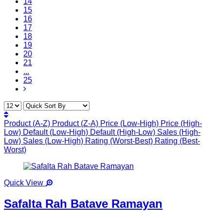
14
15
16
17
18
19
20
21
...
25
Product (A-Z)
Product (Z-A)
Price (Low-High)
Price (High-
Low)
Default (Low-High)
Default (High-Low)
Sales (High-
Low)
Sales (Low-High)
Rating (Worst-Best)
Rating (Best-
Worst)
Quick View
Safalta Rah Batave Ramayan