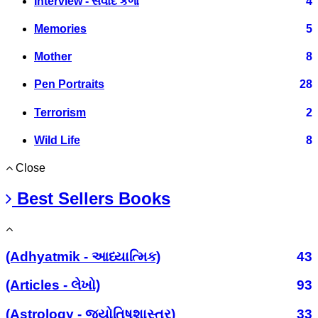
Interview - સંવાદ કળા
4
Memories
5
Mother
8
Pen Portraits
28
Terrorism
2
Wild Life
8
Close
Best Sellers Books
(Adhyatmik - આધ્યાત્મિક)
43
(Articles - લેખો)
93
(Astrology - જ્યોતિષશાસ્ત્ર)
33