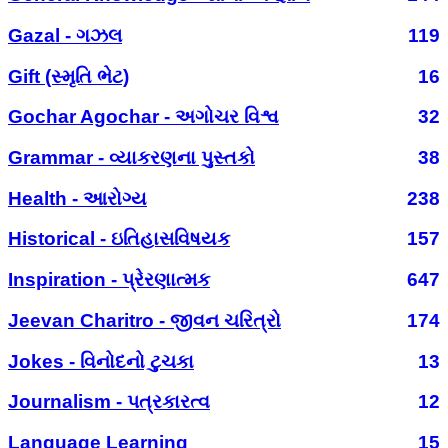
Gazal - ગઝલ
119
Gift (સ્મૃતિ ભેટ)
16
Gochar Agochar - અગોચર વિશ્વ
32
Grammar - વ્યાકરણના પુસ્તકો
38
Health - આરોગ્ય
238
Historical - ઇતિહાસવિષયક
157
Inspiration - પ્રેરણાત્મક
647
Jeevan Charitro - જીવન ચરિત્રો
174
Jokes - વિનોદનો ટુચકા
13
Journalism - પત્રકારત્વ
12
Language Learning
15