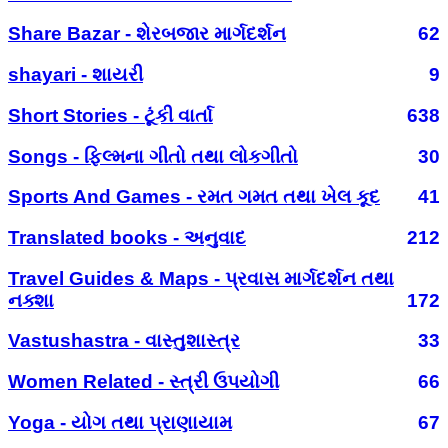
Share Bazar - શેરબજાર માર્ગદર્શન
62
shayari - શાયરી
9
Short Stories - ટૂંકી વાર્તા
638
Songs - ફિલ્મના ગીતો તથા લોકગીતો
30
Sports And Games - રમત ગમત તથા ખેલ કૂદ
41
Translated books - અનુવાદ
212
Travel Guides & Maps - પ્રવાસ માર્ગદર્શન તથા
નક્શા
172
Vastushastra - વાસ્તુશાસ્ત્ર
33
Women Related - સ્ત્રી ઉપયોગી
66
Yoga - યોગ તથા પ્રાણાયામ
67