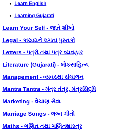
Learn English
Learning Gujarati
Learn Your Self - જાતે શીખો
Legal - કાયદાને લગતા પુસ્તકો
Letters - પત્રો તથા પત્ર વ્યવહાર
Literature (Gujarati) - લોકસાહિત્ય
Management - વ્યવસ્થા સંચાલન
Mantra Tantra - મંત્ર તંત્ર, મંત્રસિદ્ધિ
Marketing - વેચાણ સેવા
Marriage Songs - લગ્ન ગીતો
Maths - ગણિત તથા ગણિતશાસ્ત્ર