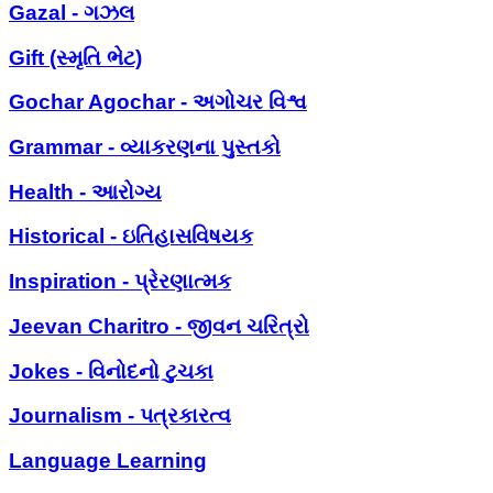
Gazal - ગઝલ
Gift (સ્મૃતિ ભેટ)
Gochar Agochar - અગોચર વિશ્વ
Grammar - વ્યાકરણના પુસ્તકો
Health - આરોગ્ય
Historical - ઇતિહાસવિષયક
Inspiration - પ્રેરણાત્મક
Jeevan Charitro - જીવન ચરિત્રો
Jokes - વિનોદનો ટુચકા
Journalism - પત્રકારત્વ
Language Learning