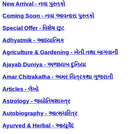
New Arrival - નવા પુસ્તકો
Coming Soon - નવા આવનારા પુસ્તકો
Special Offer - વિશેષ છૂટ
Adhyatmik - આધ્યાત્મિક
Agriculture & Gardening - ખેતી તથા બાગવાની
Ajayab Duniya - અજાયબ દુનિયા
Amar Chitrakatha - અમર ચિત્રકથા ગુજરાતી
Articles - લેખો
Astrology - જ્યોતિષશાસ્ત્ર
Autobiography - આત્મચરિત્ર
Ayurved & Herbal - આયૂર્વેદ