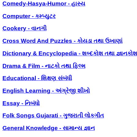
Comedy-Hasya-Humor - હાસ્ય
Computer - કમ્પ્યુટર
Cookery - વાનગી
Cross Word And Puzzles - કોયડા તથા ઉખાણાં
Dictionary & Encyclopedia - શબ્દકોશ તથા જ્ઞાનકો
Drama & Film - નાટકો તથા ફિલ્મ
Educational - શિક્ષણ સંબંધી
English Learning - અંગ્રેજી શીખો
Essay - નિબંધો
Folk Songs Gujarati - ગુજરાતી લોકગીત
General Knowledge - સામાન્ય જ્ઞાન