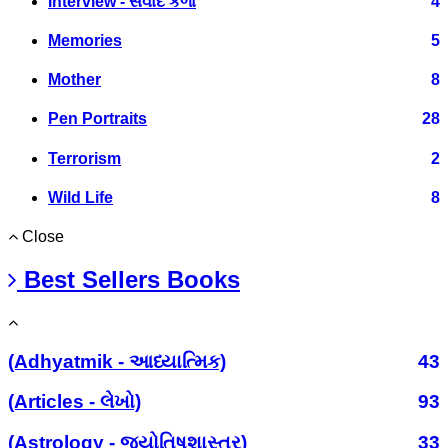
Interview - સંવાદ કળા
4
Memories
5
Mother
8
Pen Portraits
28
Terrorism
2
Wild Life
8
Close
Best Sellers Books
(Adhyatmik - આધ્યાત્મિક)
43
(Articles - લેખો)
93
(Astrology - જ્યોતિષશાસ્ત્ર)
33