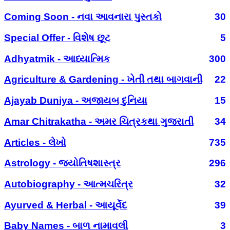
Coming Soon - નવા આવનારા પુસ્તકો
30
Special Offer - વિશેષ છૂટ
5
Adhyatmik - આધ્યાત્મિક
300
Agriculture & Gardening - ખેતી તથા બાગવાની
22
Ajayab Duniya - અજાયબ દુનિયા
15
Amar Chitrakatha - અમર ચિત્રકથા ગુજરાતી
34
Articles - લેખો
735
Astrology - જ્યોતિષશાસ્ત્ર
296
Autobiography - આત્મચરિત્ર
32
Ayurved & Herbal - આયૂર્વેદ
39
Baby Names - બાળ નામાવલી
3