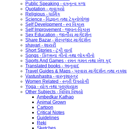
Public Speaking - વક્તુત્વ કળા
Quotation - સુવાક્યો
Religious - ધાર્મિક
Science - વિજ્ઞાન તથા ટેકનોલોજી
Self Development - સ્વ વિકાસ
Self Improvement - જીવન-વિકાસ
Sex Education - જાતીય માર્ગદર્શન
Share Bazar - શેરબજાર માર્ગદર્શન
shayari - શાયરી
Short Stories - ટૂંકી વાર્તા
Songs - ફિલ્મના ગીતો તથા લોકગીતો
Sports And Games - રમત ગમત તથા ખેલ કૂદ
Translated books - અનુવાદ
Travel Guides & Maps - પ્રવાસ માર્ગદર્શન તથા નક્શા
Vastushastra - વાસ્તુશાસ્ત્ર
Women Related - સ્ત્રી ઉપયોગી
Yoga - યોગ તથા પ્રાણાયામ
Other Subjects - વિવિધ વિષયો
Ambedkar Kathao
Animal Grown
Cartoon
Critical Notes
Guidelines
Reki
Sketches