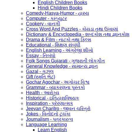
English Children Books
Hindi Children Books
Comedy-Hasya-Humor - હાસ્ય
Computer - કમ્પ્યુટર
Cookery - વાનગી
Cross Word And Puzzles - કોયડા તથા ઉખાણાં
Dictionary & Encyclopedia - શબ્દકોશ તથા જ્ઞાનકોશ
Drama & Film - નાટકો તથા ફિલ્મ
Educational - શિક્ષણ સંબંધી
English Learning - અંગ્રેજી શીખો
Essay - નિબંધો
Folk Songs Gujarati - ગુજરાતી લોકગીત
General Knowledge - સામાન્ય જ્ઞાન
Gazal - ગઝલ
Gift (સ્મૃતિ ભેટ)
Gochar Agochar - અગોચર વિશ્વ
Grammar - વ્યાકરણના પુસ્તકો
Health - આરોગ્ય
Historical - ઇતિહાસવિષયક
Inspiration - પ્રેરણાત્મક
Jeevan Charitro - જીવન ચરિત્રો
Jokes - વિનોદનો ટુચકા
Journalism - પત્રકારત્વ
Language Learning
Learn English