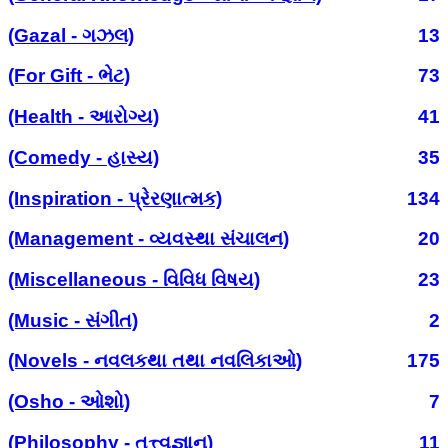
(Gazal - ગઝલ)
13
(For Gift - ભેટ)
73
(Health - આરોગ્ય)
41
(Comedy - હાસ્ય)
35
(Inspiration - પ્રેરણાત્મક)
134
(Management - વ્યવસ્થા સંચાલન)
20
(Miscellaneous - વિવિધ વિષય)
23
(Music - સંગીત)
2
(Novels - નવલકથા તથા નવલિકાઓ)
175
(Osho - ઓશો)
7
(Philosophy - તત્ત્વજ્ઞાન)
11