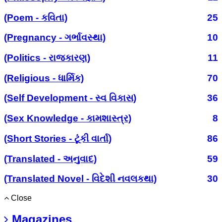
(Poem - કવિતા)
25
(Pregnancy - ગર્ભાવસ્થા)
10
(Politics - રાજકારણ)
11
(Religious - ધાર્મિક)
70
(Self Development - સ્વ વિકાસ)
36
(Sex Knowledge - કામશાસ્ત્ર)
8
(Short Stories - ટૂંકી વાર્તા)
86
(Translated - અનુવાદ)
59
(Translated Novel - વિદેશી નવલકથા)
30
Close
Magazines