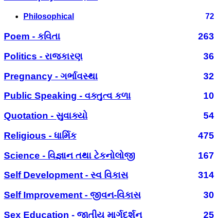
Philosophical
72
Poem - કવિતા
263
Politics - રાજકારણ
36
Pregnancy - ગર્ભાવસ્થા
32
Public Speaking - વક્તુત્વ કળા
10
Quotation - સુવાક્યો
54
Religious - ધાર્મિક
475
Science - વિજ્ઞાન તથા ટેકનોલોજી
167
Self Development - સ્વ વિકાસ
314
Self Improvement - જીવન-વિકાસ
30
Sex Education - જાતીય માર્ગદર્શન
25