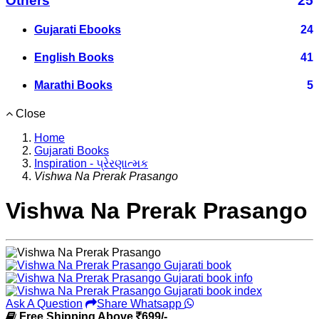
Others
25
Gujarati Ebooks
24
English Books
41
Marathi Books
5
Close
Home
Gujarati Books
Inspiration - પ્રેરણાત્મક
Vishwa Na Prerak Prasango
Vishwa Na Prerak Prasango
Ask A Question
Share Whatsapp
Free Shipping Above
699/-