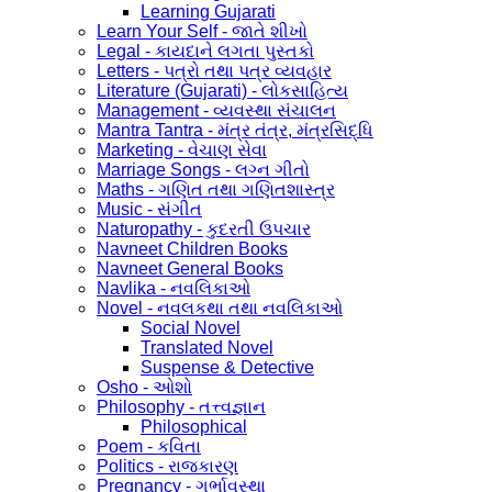
Learning Gujarati
Learn Your Self - જાતે શીખો
Legal - કાયદાને લગતા પુસ્તકો
Letters - પત્રો તથા પત્ર વ્યવહાર
Literature (Gujarati) - લોકસાહિત્ય
Management - વ્યવસ્થા સંચાલન
Mantra Tantra - મંત્ર તંત્ર, મંત્રસિદ્ધિ
Marketing - વેચાણ સેવા
Marriage Songs - લગ્ન ગીતો
Maths - ગણિત તથા ગણિતશાસ્ત્ર
Music - સંગીત
Naturopathy - કુદરતી ઉપચાર
Navneet Children Books
Navneet General Books
Navlika - નવલિકાઓ
Novel - નવલકથા તથા નવલિકાઓ
Social Novel
Translated Novel
Suspense & Detective
Osho - ઓશો
Philosophy - તત્ત્વજ્ઞાન
Philosophical
Poem - કવિતા
Politics - રાજકારણ
Pregnancy - ગર્ભાવસ્થા