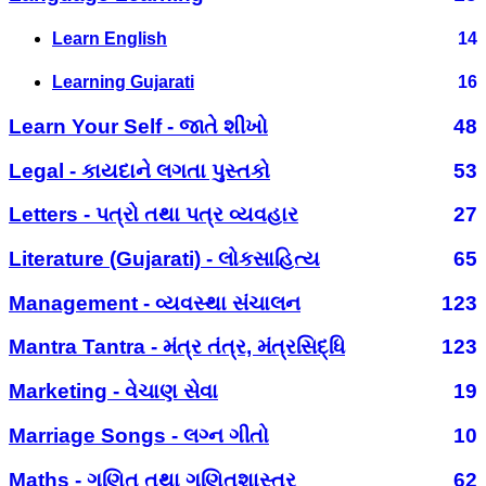
Learn English
14
Learning Gujarati
16
Learn Your Self - જાતે શીખો
48
Legal - કાયદાને લગતા પુસ્તકો
53
Letters - પત્રો તથા પત્ર વ્યવહાર
27
Literature (Gujarati) - લોકસાહિત્ય
65
Management - વ્યવસ્થા સંચાલન
123
Mantra Tantra - મંત્ર તંત્ર, મંત્રસિદ્ધિ
123
Marketing - વેચાણ સેવા
19
Marriage Songs - લગ્ન ગીતો
10
Maths - ગણિત તથા ગણિતશાસ્ત્ર
62