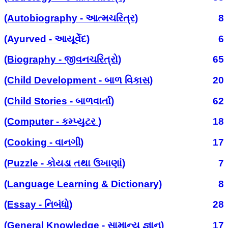
(Autobiography - આત્મચરિત્ર)
8
(Ayurved - આયૂર્વેદ)
6
(Biography - જીવનચરિત્રો)
65
(Child Development - બાળ વિકાસ)
20
(Child Stories - બાળવાર્તા)
62
(Computer - કમ્પ્યુટર )
18
(Cooking - વાનગી)
17
(Puzzle - કોયડા તથા ઉખાણાં)
7
(Language Learning & Dictionary)
8
(Essay - નિબંધો)
28
(General Knowledge - સામાન્ય જ્ઞાન)
17