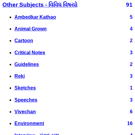
Other Subjects - વિવિધ વિષયો
91
Ambedkar Kathao
5
Animal Grown
4
Cartoon
2
Critical Notes
3
Guidelines
2
Reki
3
Sketches
1
Speeches
3
Vivechan
6
Environment
16