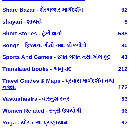
Share Bazar - શેરબજાર માર્ગદર્શન
62
shayari - શાયરી
9
Short Stories - ટૂંકી વાર્તા
638
Songs - ફિલ્મના ગીતો તથા લોકગીતો
30
Sports And Games - રમત ગમત તથા ખેલ કૂદ
41
Translated books - અનુવાદ
212
Travel Guides & Maps - પ્રવાસ માર્ગદર્શન તથા
નક્શા
172
Vastushastra - વાસ્તુશાસ્ત્ર
33
Women Related - સ્ત્રી ઉપયોગી
66
Yoga - યોગ તથા પ્રાણાયામ
67