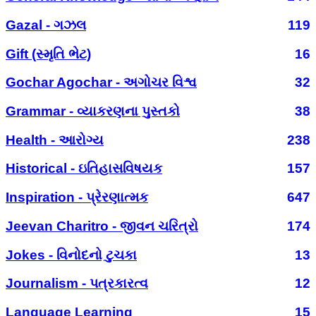
Gazal - ગઝલ
119
Gift (સ્મૃતિ ભેટ)
16
Gochar Agochar - અગોચર વિશ્વ
32
Grammar - વ્યાકરણના પુસ્તકો
38
Health - આરોગ્ય
238
Historical - ઇતિહાસવિષયક
157
Inspiration - પ્રેરણાત્મક
647
Jeevan Charitro - જીવન ચરિત્રો
174
Jokes - વિનોદનો ટુચકા
13
Journalism - પત્રકારત્વ
12
Language Learning
15