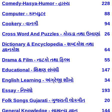
Comedy-Hasya-Humor - હાસ્ય
228
Computer - કમ્પ્યુટર
88
Cookery - વાનગી
94
Cross Word And Puzzles - કોયડા તથા ઉખાણાં
26
Dictionary & Encyclopedia - શબ્દકોશ તથા
જ્ઞાનકોશ
64
Drama & Film - નાટકો તથા ફિલ્મ
55
Educational - શિક્ષણ સંબંધી
147
English Learning - અંગ્રેજી શીખો
34
Essay - નિબંધો
193
Folk Songs Gujarati - ગુજરાતી લોકગીત
20
General Knowledge - સામાન્ય જ્ઞાન
144