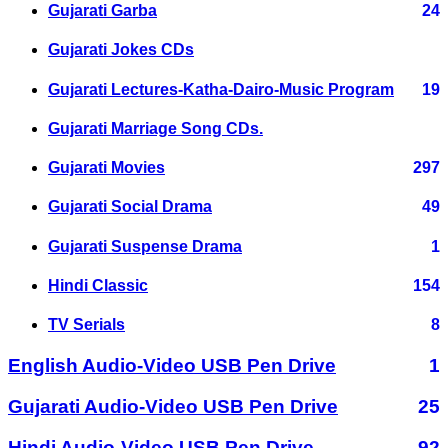
Gujarati Garba
24
Gujarati Jokes CDs
Gujarati Lectures-Katha-Dairo-Music Program
19
Gujarati Marriage Song CDs.
Gujarati Movies
297
Gujarati Social Drama
49
Gujarati Suspense Drama
1
Hindi Classic
154
TV Serials
8
English Audio-Video USB Pen Drive
1
Gujarati Audio-Video USB Pen Drive
25
Hindi Audio-Video USB Pen Drive
92