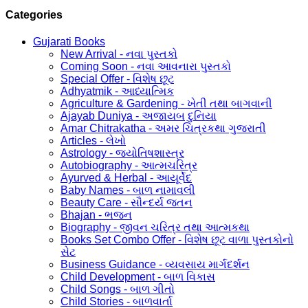
Categories
Gujarati Books
New Arrival - નવા પુસ્તકો
Coming Soon - નવા આવનારા પુસ્તકો
Special Offer - વિશેષ છૂટ
Adhyatmik - આધ્યાત્મિક
Agriculture & Gardening - ખેતી તથા બાગવાની
Ajayab Duniya - અજાયબ દુનિયા
Amar Chitrakatha - અમર ચિત્રકથા ગુજરાતી
Articles - લેખો
Astrology - જ્યોતિષશાસ્ત્ર
Autobiography - આત્મચરિત્ર
Ayurved & Herbal - આયૂર્વેદ
Baby Names - બાળ નામાવલી
Beauty Care - સૌન્દર્ય જતન
Bhajan - ભજન
Biography - જીવન ચરિત્ર તથા આત્મકથા
Books Set Combo Offer - વિશેષ છૂટ વાળા પુસ્તકોનો
સેટ
Business Guidance - વ્યવસાય માર્ગદર્શન
Child Development - બાળ વિકાસ
Child Songs - બાળ ગીતો
Child Stories - બાળવાર્તા