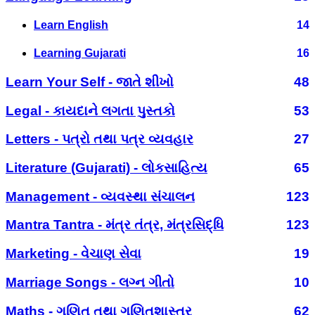
Learn English
14
Learning Gujarati
16
Learn Your Self - જાતે શીખો
48
Legal - કાયદાને લગતા પુસ્તકો
53
Letters - પત્રો તથા પત્ર વ્યવહાર
27
Literature (Gujarati) - લોકસાહિત્ય
65
Management - વ્યવસ્થા સંચાલન
123
Mantra Tantra - મંત્ર તંત્ર, મંત્રસિદ્ધિ
123
Marketing - વેચાણ સેવા
19
Marriage Songs - લગ્ન ગીતો
10
Maths - ગણિત તથા ગણિતશાસ્ત્ર
62