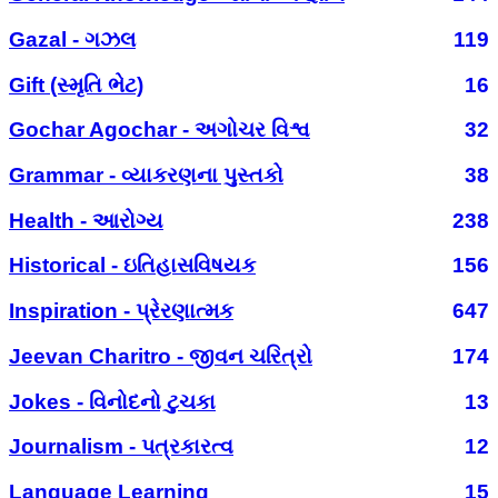
Gazal - ગઝલ
119
Gift (સ્મૃતિ ભેટ)
16
Gochar Agochar - અગોચર વિશ્વ
32
Grammar - વ્યાકરણના પુસ્તકો
38
Health - આરોગ્ય
238
Historical - ઇતિહાસવિષયક
156
Inspiration - પ્રેરણાત્મક
647
Jeevan Charitro - જીવન ચરિત્રો
174
Jokes - વિનોદનો ટુચકા
13
Journalism - પત્રકારત્વ
12
Language Learning
15