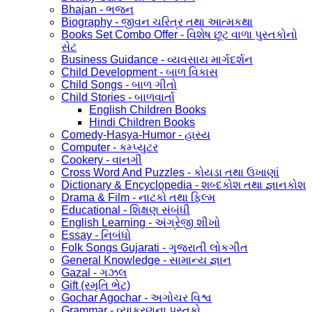
Bhajan - ભજન
Biography - જીવન ચરિત્ર તથા આત્મકથા
Books Set Combo Offer - વિશેષ છૂટ વાળા પુસ્તકોનો
સેટ
Business Guidance - વ્યવસાય માર્ગદર્શન
Child Development - બાળ વિકાસ
Child Songs - બાળ ગીતો
Child Stories - બાળવાર્તા
English Children Books
Hindi Children Books
Comedy-Hasya-Humor - હાસ્ય
Computer - કમ્પ્યુટર
Cookery - વાનગી
Cross Word And Puzzles - કોયડા તથા ઉખાણાં
Dictionary & Encyclopedia - શબ્દકોશ તથા જ્ઞાનકોશ
Drama & Film - નાટકો તથા ફિલ્મ
Educational - શિક્ષણ સંબંધી
English Learning - અંગ્રેજી શીખો
Essay - નિબંધો
Folk Songs Gujarati - ગુજરાતી લોકગીત
General Knowledge - સામાન્ય જ્ઞાન
Gazal - ગઝલ
Gift (સ્મૃતિ ભેટ)
Gochar Agochar - અગોચર વિશ્વ
Grammar - વ્યાકરણના પુસ્તકો