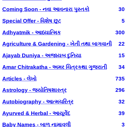
Coming Soon - નવા આવનારા પુસ્તકો
30
Special Offer - વિશેષ છૂટ
5
Adhyatmik - આધ્યાત્મિક
300
Agriculture & Gardening - ખેતી તથા બાગવાની
22
Ajayab Duniya - અજાયબ દુનિયા
15
Amar Chitrakatha - અમર ચિત્રકથા ગુજરાતી
34
Articles - લેખો
735
Astrology - જ્યોતિષશાસ્ત્ર
296
Autobiography - આત્મચરિત્ર
32
Ayurved & Herbal - આયૂર્વેદ
39
Baby Names - બાળ નામાવલી
3