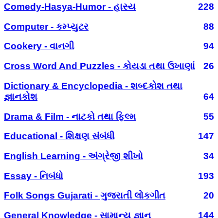
Comedy-Hasya-Humor - હાસ્ય
228
Computer - કમ્પ્યુટર
88
Cookery - વાનગી
94
Cross Word And Puzzles - કોયડા તથા ઉખાણાં
26
Dictionary & Encyclopedia - શબ્દકોશ તથા
જ્ઞાનકોશ
64
Drama & Film - નાટકો તથા ફિલ્મ
55
Educational - શિક્ષણ સંબંધી
147
English Learning - અંગ્રેજી શીખો
34
Essay - નિબંધો
193
Folk Songs Gujarati - ગુજરાતી લોકગીત
20
General Knowledge - સામાન્ય જ્ઞાન
144