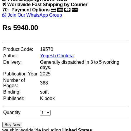
Worldwide Fast Shipping by Courier
70+ Payment Options
Join Our WhatsApp Group
Rs
5940.00
Product Code:
19570
Author:
Yogesh Cholera
Delivery:
Generally dispatched in 3 to 5 working
days.
Publication Year:
2025
Number of
368
Pages:
Binding:
soift
Publisher:
K book
Quantity
Buy Now
we ship worldwide including
United States