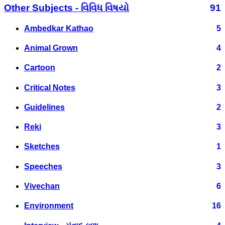
Other Subjects - વિવિધ વિષયો
91
Ambedkar Kathao
5
Animal Grown
4
Cartoon
2
Critical Notes
3
Guidelines
2
Reki
3
Sketches
1
Speeches
3
Vivechan
6
Environment
16