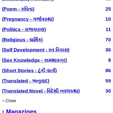
(Poem - કવિતા)
25
(Pregnancy - ગર્ભાવસ્થા)
10
(Politics - રાજકારણ)
11
(Religious - ધાર્મિક)
70
(Self Development - સ્વ વિકાસ)
36
(Sex Knowledge - કામશાસ્ત્ર)
8
(Short Stories - ટૂંકી વાર્તા)
86
(Translated - અનુવાદ)
59
(Translated Novel - વિદેશી નવલકથા)
30
Close
Magazines