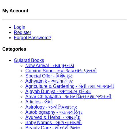
My Account
Login
Register
Forgot Password?
Categories
Gujarati Books
New Arrival - નવા પુસ્તકો
Coming Soon - નવા આવનારા પુસ્તકો
Special Offer - વિશેષ છૂટ
Adhyatmik - આધ્યાત્મિક
Agriculture & Gardening - ખેતી તથા બાગવાની
Ajayab Duniya - અજાયબ દુનિયા
Amar Chitrakatha - અમર ચિત્રકથા ગુજરાતી
Articles - લેખો
Astrology - જ્યોતિષશાસ્ત્ર
Autobiography - આત્મચરિત્ર
Ayurved & Herbal - આયૂર્વેદ
Baby Names - બાળ નામાવલી
Beauty Care - સૌન્દર્ય જતન