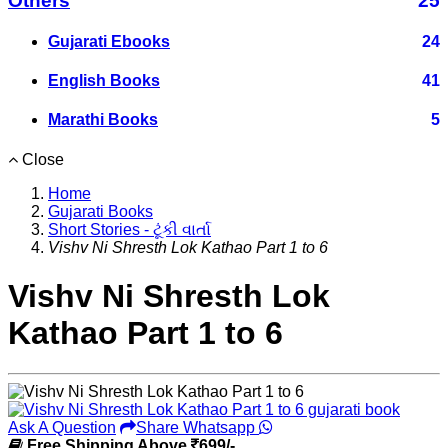
Others
25
Gujarati Ebooks
24
English Books
41
Marathi Books
5
Close
Home
Gujarati Books
Short Stories - ટૂંકી વાર્તા
Vishv Ni Shresth Lok Kathao Part 1 to 6
Vishv Ni Shresth Lok
Kathao Part 1 to 6
Ask A Question
Share Whatsapp
Free Shipping Above
699/-