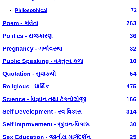
Philosophical
72
Poem - કવિતા
263
Politics - રાજકારણ
36
Pregnancy - ગર્ભાવસ્થા
32
Public Speaking - વક્તુત્વ કળા
10
Quotation - સુવાક્યો
54
Religious - ધાર્મિક
475
Science - વિજ્ઞાન તથા ટેકનોલોજી
166
Self Development - સ્વ વિકાસ
314
Self Improvement - જીવન-વિકાસ
30
Sex Education - જાતીય માર્ગદર્શન
25