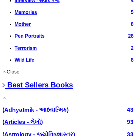
Interview - સંવાદ કળા
4
Memories
5
Mother
8
Pen Portraits
28
Terrorism
2
Wild Life
8
Close
Best Sellers Books
(Adhyatmik - આધ્યાત્મિક)
43
(Articles - લેખો)
93
(Astrology - જ્યોતિષશાસ્ત્ર)
33