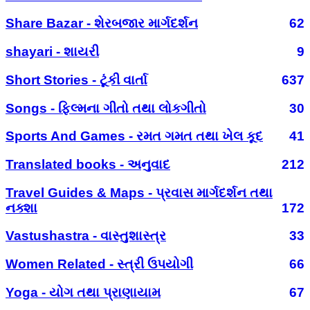
Share Bazar - શેરબજાર માર્ગદર્શન
62
shayari - શાયરી
9
Short Stories - ટૂંકી વાર્તા
637
Songs - ફિલ્મના ગીતો તથા લોકગીતો
30
Sports And Games - રમત ગમત તથા ખેલ કૂદ
41
Translated books - અનુવાદ
212
Travel Guides & Maps - પ્રવાસ માર્ગદર્શન તથા
નક્શા
172
Vastushastra - વાસ્તુશાસ્ત્ર
33
Women Related - સ્ત્રી ઉપયોગી
66
Yoga - યોગ તથા પ્રાણાયામ
67