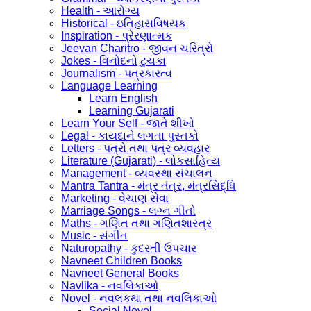
Health - આરોગ્ય
Historical - ઇતિહાસવિષયક
Inspiration - પ્રેરણાત્મક
Jeevan Charitro - જીવન ચરિત્રો
Jokes - વિનોદનો ટુચકા
Journalism - પત્રકારત્વ
Language Learning
Learn English
Learning Gujarati
Learn Your Self - જાતે શીખો
Legal - કાયદાને લગતા પુસ્તકો
Letters - પત્રો તથા પત્ર વ્યવહાર
Literature (Gujarati) - લોકસાહિત્ય
Management - વ્યવસ્થા સંચાલન
Mantra Tantra - મંત્ર તંત્ર, મંત્રસિદ્ધિ
Marketing - વેચાણ સેવા
Marriage Songs - લગ્ન ગીતો
Maths - ગણિત તથા ગણિતશાસ્ત્ર
Music - સંગીત
Naturopathy - કુદરતી ઉપચાર
Navneet Children Books
Navneet General Books
Navlika - નવલિકાઓ
Novel - નવલકથા તથા નવલિકાઓ
Social Novel