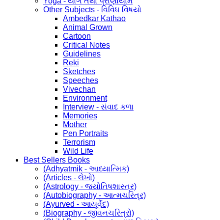
Yoga - યોગ તથા પ્રાણાયામ
Other Subjects - વિવિધ વિષયો
Ambedkar Kathao
Animal Grown
Cartoon
Critical Notes
Guidelines
Reki
Sketches
Speeches
Vivechan
Environment
Interview - સંવાદ કળા
Memories
Mother
Pen Portraits
Terrorism
Wild Life
Best Sellers Books
(Adhyatmik - આધ્યાત્મિક)
(Articles - લેખો)
(Astrology - જ્યોતિષશાસ્ત્ર)
(Autobiography - આત્મચરિત્ર)
(Ayurved - આયૂર્વેદ)
(Biography - જીવનચરિત્રો)