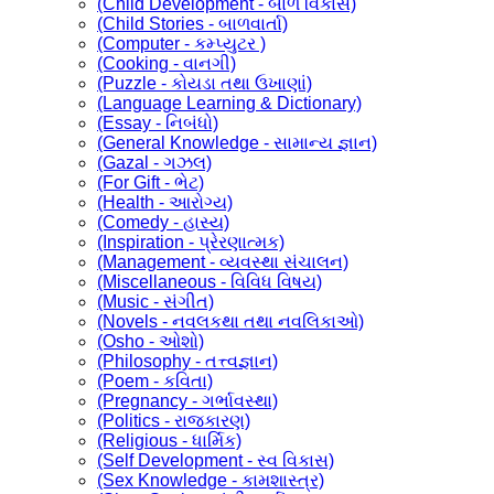
(Child Development - બાળ વિકાસ)
(Child Stories - બાળવાર્તા)
(Computer - કમ્પ્યુટર )
(Cooking - વાનગી)
(Puzzle - કોયડા તથા ઉખાણાં)
(Language Learning & Dictionary)
(Essay - નિબંધો)
(General Knowledge - સામાન્ય જ્ઞાન)
(Gazal - ગઝલ)
(For Gift - ભેટ)
(Health - આરોગ્ય)
(Comedy - હાસ્ય)
(Inspiration - પ્રેરણાત્મક)
(Management - વ્યવસ્થા સંચાલન)
(Miscellaneous - વિવિધ વિષય)
(Music - સંગીત)
(Novels - નવલકથા તથા નવલિકાઓ)
(Osho - ઓશો)
(Philosophy - તત્ત્વજ્ઞાન)
(Poem - કવિતા)
(Pregnancy - ગર્ભાવસ્થા)
(Politics - રાજકારણ)
(Religious - ધાર્મિક)
(Self Development - સ્વ વિકાસ)
(Sex Knowledge - કામશાસ્ત્ર)