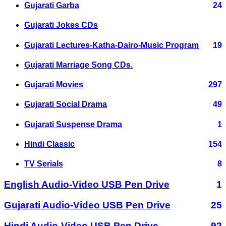
Gujarati Garba
24
Gujarati Jokes CDs
Gujarati Lectures-Katha-Dairo-Music Program
19
Gujarati Marriage Song CDs.
Gujarati Movies
297
Gujarati Social Drama
49
Gujarati Suspense Drama
1
Hindi Classic
154
TV Serials
8
English Audio-Video USB Pen Drive
1
Gujarati Audio-Video USB Pen Drive
25
Hindi Audio-Video USB Pen Drive
92