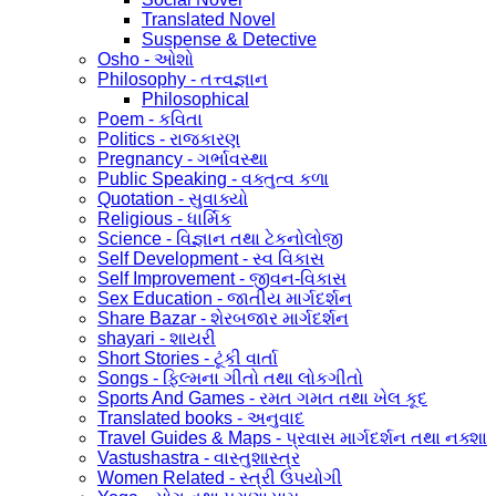
Translated Novel
Suspense & Detective
Osho - ઓશો
Philosophy - તત્ત્વજ્ઞાન
Philosophical
Poem - કવિતા
Politics - રાજકારણ
Pregnancy - ગર્ભાવસ્થા
Public Speaking - વક્તુત્વ કળા
Quotation - સુવાક્યો
Religious - ધાર્મિક
Science - વિજ્ઞાન તથા ટેકનોલોજી
Self Development - સ્વ વિકાસ
Self Improvement - જીવન-વિકાસ
Sex Education - જાતીય માર્ગદર્શન
Share Bazar - શેરબજાર માર્ગદર્શન
shayari - શાયરી
Short Stories - ટૂંકી વાર્તા
Songs - ફિલ્મના ગીતો તથા લોકગીતો
Sports And Games - રમત ગમત તથા ખેલ કૂદ
Translated books - અનુવાદ
Travel Guides & Maps - પ્રવાસ માર્ગદર્શન તથા નક્શા
Vastushastra - વાસ્તુશાસ્ત્ર
Women Related - સ્ત્રી ઉપયોગી