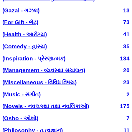
(Gazal - ગઝલ)
13
(For Gift - ભેટ)
73
(Health - આરોગ્ય)
41
(Comedy - હાસ્ય)
35
(Inspiration - પ્રેરણાત્મક)
134
(Management - વ્યવસ્થા સંચાલન)
20
(Miscellaneous - વિવિધ વિષય)
23
(Music - સંગીત)
2
(Novels - નવલકથા તથા નવલિકાઓ)
175
(Osho - ઓશો)
7
(Philosophy - તત્ત્વજ્ઞાન)
11