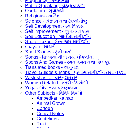
Pregnancy - ગર્ભાવસ્થા
Public Speaking - વક્તુત્વ કળા
Quotation - સુવાક્યો
Religious - ધાર્મિક
Science - વિજ્ઞાન તથા ટેકનોલોજી
Self Development - સ્વ વિકાસ
Self Improvement - જીવન-વિકાસ
Sex Education - જાતીય માર્ગદર્શન
Share Bazar - શેરબજાર માર્ગદર્શન
shayari - શાયરી
Short Stories - ટૂંકી વાર્તા
Songs - ફિલ્મના ગીતો તથા લોકગીતો
Sports And Games - રમત ગમત તથા ખેલ કૂદ
Translated books - અનુવાદ
Travel Guides & Maps - પ્રવાસ માર્ગદર્શન તથા નક્શા
Vastushastra - વાસ્તુશાસ્ત્ર
Women Related - સ્ત્રી ઉપયોગી
Yoga - યોગ તથા પ્રાણાયામ
Other Subjects - વિવિધ વિષયો
Ambedkar Kathao
Animal Grown
Cartoon
Critical Notes
Guidelines
Reki