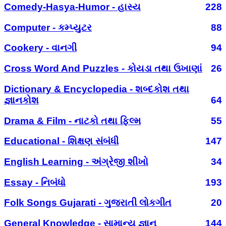
Comedy-Hasya-Humor - હાસ્ય
228
Computer - કમ્પ્યુટર
88
Cookery - વાનગી
94
Cross Word And Puzzles - કોયડા તથા ઉખાણાં
26
Dictionary & Encyclopedia - શબ્દકોશ તથા
જ્ઞાનકોશ
64
Drama & Film - નાટકો તથા ફિલ્મ
55
Educational - શિક્ષણ સંબંધી
147
English Learning - અંગ્રેજી શીખો
34
Essay - નિબંધો
193
Folk Songs Gujarati - ગુજરાતી લોકગીત
20
General Knowledge - સામાન્ય જ્ઞાન
144