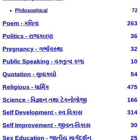
Philosophical
72
Poem - કવિતા
263
Politics - રાજકારણ
36
Pregnancy - ગર્ભાવસ્થા
32
Public Speaking - વક્તુત્વ કળા
10
Quotation - સુવાક્યો
54
Religious - ધાર્મિક
475
Science - વિજ્ઞાન તથા ટેકનોલોજી
166
Self Development - સ્વ વિકાસ
314
Self Improvement - જીવન-વિકાસ
30
Sex Education - જાતીય માર્ગદર્શન
25