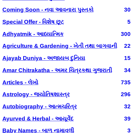
Coming Soon - નવા આવનારા પુસ્તકો
30
Special Offer - વિશેષ છૂટ
5
Adhyatmik - આધ્યાત્મિક
300
Agriculture & Gardening - ખેતી તથા બાગવાની
22
Ajayab Duniya - અજાયબ દુનિયા
15
Amar Chitrakatha - અમર ચિત્રકથા ગુજરાતી
34
Articles - લેખો
735
Astrology - જ્યોતિષશાસ્ત્ર
296
Autobiography - આત્મચરિત્ર
32
Ayurved & Herbal - આયૂર્વેદ
39
Baby Names - બાળ નામાવલી
3