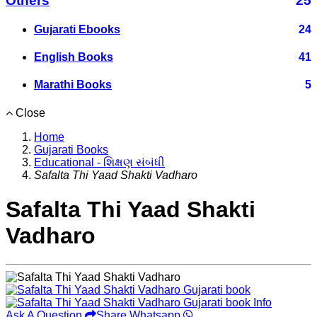
Others
25
Gujarati Ebooks
24
English Books
41
Marathi Books
5
Close
Home
Gujarati Books
Educational - શિક્ષણ સંબંધી
Safalta Thi Yaad Shakti Vadharo
Safalta Thi Yaad Shakti
Vadharo
Ask A Question
Share Whatsapp