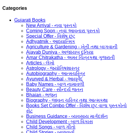
Categories
Gujarati Books
New Arrival - નવા પુસ્તકો
Coming Soon - નવા આવનારા પુસ્તકો
Special Offer - વિશેષ છૂટ
Adhyatmik - આધ્યાત્મિક
Agriculture & Gardening - ખેતી તથા બાગવાની
Ajayab Duniya - અજાયબ દુનિયા
Amar Chitrakatha - અમર ચિત્રકથા ગુજરાતી
Articles - લેખો
Astrology - જ્યોતિષશાસ્ત્ર
Autobiography - આત્મચરિત્ર
Ayurved & Herbal - આયૂર્વેદ
Baby Names - બાળ નામાવલી
Beauty Care - સૌન્દર્ય જતન
Bhajan - ભજન
Biography - જીવન ચરિત્ર તથા આત્મકથા
Books Set Combo Offer - વિશેષ છૂટ વાળા પુસ્તકોનો
સેટ
Business Guidance - વ્યવસાય માર્ગદર્શન
Child Development - બાળ વિકાસ
Child Songs - બાળ ગીતો
Child Stories - બાળવાર્તા