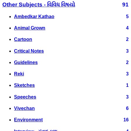
Other Subjects - વિવિધ વિષયો
91
Ambedkar Kathao
5
Animal Grown
4
Cartoon
2
Critical Notes
3
Guidelines
2
Reki
3
Sketches
1
Speeches
3
Vivechan
6
Environment
16