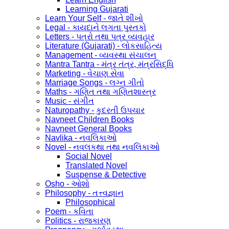
Learning Gujarati
Learn Your Self - જાતે શીખો
Legal - કાયદાને લગતા પુસ્તકો
Letters - પત્રો તથા પત્ર વ્યવહાર
Literature (Gujarati) - લોકસાહિત્ય
Management - વ્યવસ્થા સંચાલન
Mantra Tantra - મંત્ર તંત્ર, મંત્રસિદ્ધિ
Marketing - વેચાણ સેવા
Marriage Songs - લગ્ન ગીતો
Maths - ગણિત તથા ગણિતશાસ્ત્ર
Music - સંગીત
Naturopathy - કુદરતી ઉપચાર
Navneet Children Books
Navneet General Books
Navlika - નવલિકાઓ
Novel - નવલકથા તથા નવલિકાઓ
Social Novel
Translated Novel
Suspense & Detective
Osho - ઓશો
Philosophy - તત્ત્વજ્ઞાન
Philosophical
Poem - કવિતા
Politics - રાજકારણ