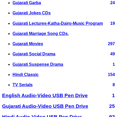
Gujarati Garba
24
Gujarati Jokes CDs
Gujarati Lectures-Katha-Dairo-Music Program
19
Gujarati Marriage Song CDs.
Gujarati Movies
297
Gujarati Social Drama
49
Gujarati Suspense Drama
1
Hindi Classic
154
TV Serials
8
English Audio-Video USB Pen Drive
1
Gujarati Audio-Video USB Pen Drive
25
Hindi Audio-Video USB Pen Drive
92