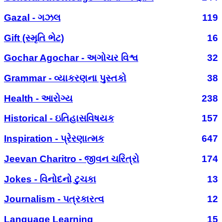
Gazal - ગઝલ
119
Gift (સ્મૃતિ ભેટ)
16
Gochar Agochar - અગોચર વિશ્વ
32
Grammar - વ્યાકરણના પુસ્તકો
38
Health - આરોગ્ય
238
Historical - ઇતિહાસવિષયક
157
Inspiration - પ્રેરણાત્મક
647
Jeevan Charitro - જીવન ચરિત્રો
174
Jokes - વિનોદનો ટુચકા
13
Journalism - પત્રકારત્વ
12
Language Learning
15