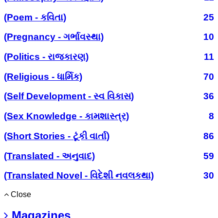
(Poem - કવિતા)
25
(Pregnancy - ગર્ભાવસ્થા)
10
(Politics - રાજકારણ)
11
(Religious - ધાર્મિક)
70
(Self Development - સ્વ વિકાસ)
36
(Sex Knowledge - કામશાસ્ત્ર)
8
(Short Stories - ટૂંકી વાર્તા)
86
(Translated - અનુવાદ)
59
(Translated Novel - વિદેશી નવલકથા)
30
Close
Magazines