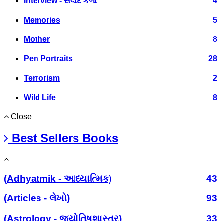
Interview - સંવાદ કળા
4
Memories
5
Mother
8
Pen Portraits
28
Terrorism
2
Wild Life
8
Close
Best Sellers Books
(Adhyatmik - આધ્યાત્મિક)
43
(Articles - લેખો)
93
(Astrology - જ્યોતિષશાસ્ત્ર)
33