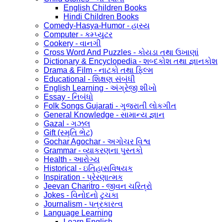
English Children Books
Hindi Children Books
Comedy-Hasya-Humor - હાસ્ય
Computer - કમ્પ્યુટર
Cookery - વાનગી
Cross Word And Puzzles - કોયડા તથા ઉખાણાં
Dictionary & Encyclopedia - શબ્દકોશ તથા જ્ઞાનકોશ
Drama & Film - નાટકો તથા ફિલ્મ
Educational - શિક્ષણ સંબંધી
English Learning - અંગ્રેજી શીખો
Essay - નિબંધો
Folk Songs Gujarati - ગુજરાતી લોકગીત
General Knowledge - સામાન્ય જ્ઞાન
Gazal - ગઝલ
Gift (સ્મૃતિ ભેટ)
Gochar Agochar - અગોચર વિશ્વ
Grammar - વ્યાકરણના પુસ્તકો
Health - આરોગ્ય
Historical - ઇતિહાસવિષયક
Inspiration - પ્રેરણાત્મક
Jeevan Charitro - જીવન ચરિત્રો
Jokes - વિનોદનો ટુચકા
Journalism - પત્રકારત્વ
Language Learning
Learn English