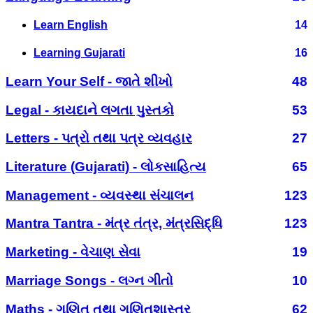
Learn English
14
Learning Gujarati
16
Learn Your Self - જાતે શીખો
48
Legal - કાયદાને લગતા પુસ્તકો
53
Letters - પત્રો તથા પત્ર વ્યવહાર
27
Literature (Gujarati) - લોકસાહિત્ય
65
Management - વ્યવસ્થા સંચાલન
123
Mantra Tantra - મંત્ર તંત્ર, મંત્રસિદ્ધિ
123
Marketing - વેચાણ સેવા
19
Marriage Songs - લગ્ન ગીતો
10
Maths - ગણિત તથા ગણિતશાસ્ત્ર
62