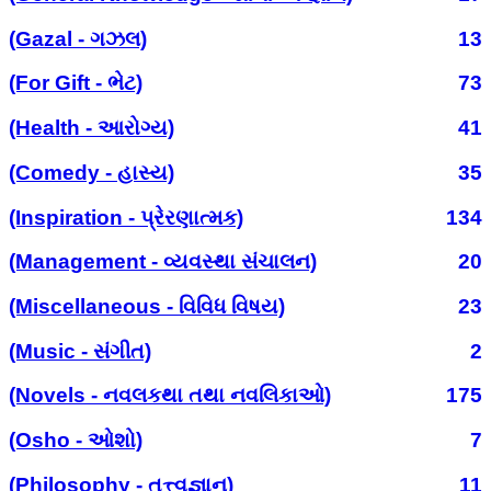
(Gazal - ગઝલ)
13
(For Gift - ભેટ)
73
(Health - આરોગ્ય)
41
(Comedy - હાસ્ય)
35
(Inspiration - પ્રેરણાત્મક)
134
(Management - વ્યવસ્થા સંચાલન)
20
(Miscellaneous - વિવિધ વિષય)
23
(Music - સંગીત)
2
(Novels - નવલકથા તથા નવલિકાઓ)
175
(Osho - ઓશો)
7
(Philosophy - તત્ત્વજ્ઞાન)
11