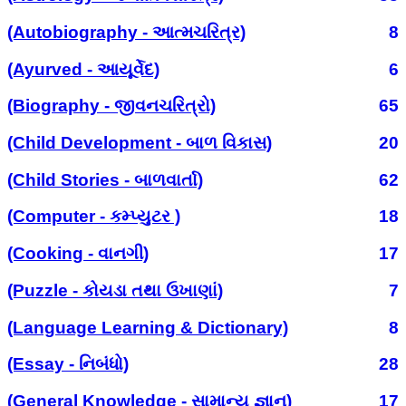
(Autobiography - આત્મચરિત્ર)
8
(Ayurved - આયૂર્વેદ)
6
(Biography - જીવનચરિત્રો)
65
(Child Development - બાળ વિકાસ)
20
(Child Stories - બાળવાર્તા)
62
(Computer - કમ્પ્યુટર )
18
(Cooking - વાનગી)
17
(Puzzle - કોયડા તથા ઉખાણાં)
7
(Language Learning & Dictionary)
8
(Essay - નિબંધો)
28
(General Knowledge - સામાન્ય જ્ઞાન)
17