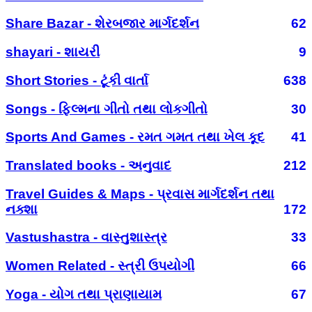
Share Bazar - શેરબજાર માર્ગદર્શન
62
shayari - શાયરી
9
Short Stories - ટૂંકી વાર્તા
638
Songs - ફિલ્મના ગીતો તથા લોકગીતો
30
Sports And Games - રમત ગમત તથા ખેલ કૂદ
41
Translated books - અનુવાદ
212
Travel Guides & Maps - પ્રવાસ માર્ગદર્શન તથા
નક્શા
172
Vastushastra - વાસ્તુશાસ્ત્ર
33
Women Related - સ્ત્રી ઉપયોગી
66
Yoga - યોગ તથા પ્રાણાયામ
67