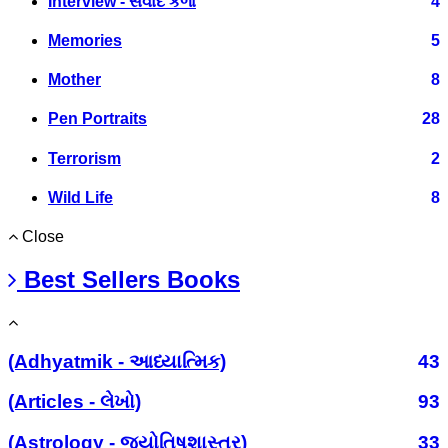
Interview - સંવાદ કળા
4
Memories
5
Mother
8
Pen Portraits
28
Terrorism
2
Wild Life
8
Close
Best Sellers Books
(Adhyatmik - આધ્યાત્મિક)
43
(Articles - લેખો)
93
(Astrology - જ્યોતિષશાસ્ત્ર)
33