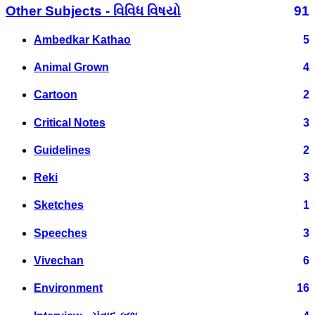
Other Subjects - વિવિધ વિષયો
91
Ambedkar Kathao
5
Animal Grown
4
Cartoon
2
Critical Notes
3
Guidelines
2
Reki
3
Sketches
1
Speeches
3
Vivechan
6
Environment
16