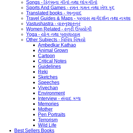
Songs - ફિલ્મના ગીતો તથા લોકગીતો
Sports And Games - રમત ગમત તથા ખેલ કૂદ
Translated books - અનુવાદ
Travel Guides & Maps - પ્રવાસ માર્ગદર્શન તથા નક્શા
Vastushastra - વાસ્તુશાસ્ત્ર
Women Related - સ્ત્રી ઉપયોગી
Yoga - યોગ તથા પ્રાણાયામ
Other Subjects - વિવિધ વિષયો
Ambedkar Kathao
Animal Grown
Cartoon
Critical Notes
Guidelines
Reki
Sketches
Speeches
Vivechan
Environment
Interview - સંવાદ કળા
Memories
Mother
Pen Portraits
Terrorism
Wild Life
Best Sellers Books