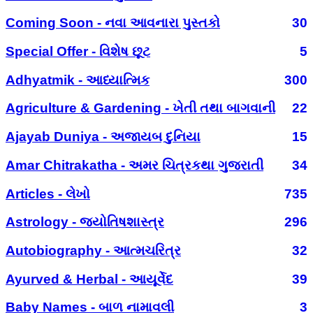
Coming Soon - નવા આવનારા પુસ્તકો
30
Special Offer - વિશેષ છૂટ
5
Adhyatmik - આધ્યાત્મિક
300
Agriculture & Gardening - ખેતી તથા બાગવાની
22
Ajayab Duniya - અજાયબ દુનિયા
15
Amar Chitrakatha - અમર ચિત્રકથા ગુજરાતી
34
Articles - લેખો
735
Astrology - જ્યોતિષશાસ્ત્ર
296
Autobiography - આત્મચરિત્ર
32
Ayurved & Herbal - આયૂર્વેદ
39
Baby Names - બાળ નામાવલી
3