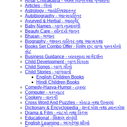
Amar Chitrakatha - અમર ચિત્રકથા ગુજરાતી
Articles - લેખો
Astrology - જ્યોતિષશાસ્ત્ર
Autobiography - આત્મચરિત્ર
Ayurved & Herbal - આયૂર્વેદ
Baby Names - બાળ નામાવલી
Beauty Care - સૌન્દર્ય જતન
Bhajan - ભજન
Biography - જીવન ચરિત્ર તથા આત્મકથા
Books Set Combo Offer - વિશેષ છૂટ વાળા પુસ્તકોનો
સેટ
Business Guidance - વ્યવસાય માર્ગદર્શન
Child Development - બાળ વિકાસ
Child Songs - બાળ ગીતો
Child Stories - બાળવાર્તા
English Children Books
Hindi Children Books
Comedy-Hasya-Humor - હાસ્ય
Computer - કમ્પ્યુટર
Cookery - વાનગી
Cross Word And Puzzles - કોયડા તથા ઉખાણાં
Dictionary & Encyclopedia - શબ્દકોશ તથા જ્ઞાનકોશ
Drama & Film - નાટકો તથા ફિલ્મ
Educational - શિક્ષણ સંબંધી
English Learning - અંગ્રેજી શીખો