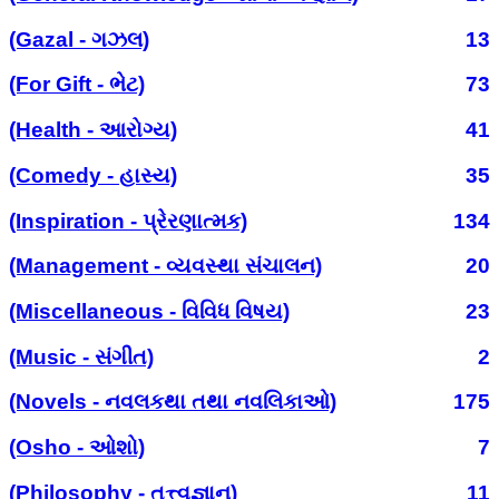
(Gazal - ગઝલ)
13
(For Gift - ભેટ)
73
(Health - આરોગ્ય)
41
(Comedy - હાસ્ય)
35
(Inspiration - પ્રેરણાત્મક)
134
(Management - વ્યવસ્થા સંચાલન)
20
(Miscellaneous - વિવિધ વિષય)
23
(Music - સંગીત)
2
(Novels - નવલકથા તથા નવલિકાઓ)
175
(Osho - ઓશો)
7
(Philosophy - તત્ત્વજ્ઞાન)
11