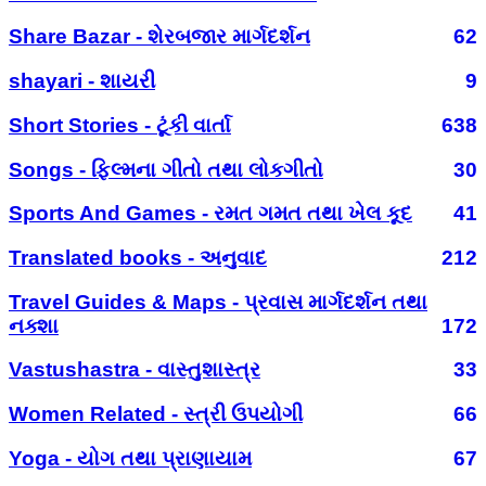
Share Bazar - શેરબજાર માર્ગદર્શન
62
shayari - શાયરી
9
Short Stories - ટૂંકી વાર્તા
638
Songs - ફિલ્મના ગીતો તથા લોકગીતો
30
Sports And Games - રમત ગમત તથા ખેલ કૂદ
41
Translated books - અનુવાદ
212
Travel Guides & Maps - પ્રવાસ માર્ગદર્શન તથા
નક્શા
172
Vastushastra - વાસ્તુશાસ્ત્ર
33
Women Related - સ્ત્રી ઉપયોગી
66
Yoga - યોગ તથા પ્રાણાયામ
67