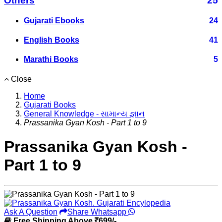
Others
25
Gujarati Ebooks
24
English Books
41
Marathi Books
5
Close
Home
Gujarati Books
General Knowledge - સામાન્ય જ્ઞાન
Prassanika Gyan Kosh - Part 1 to 9
Prassanika Gyan Kosh -
Part 1 to 9
Ask A Question
Share Whatsapp
Free Shipping Above
699/-