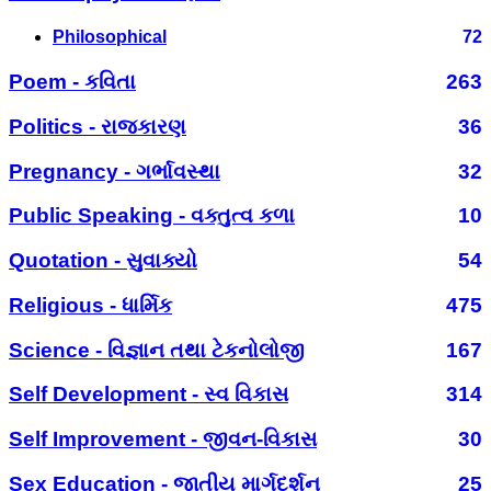
Philosophical
72
Poem - કવિતા
263
Politics - રાજકારણ
36
Pregnancy - ગર્ભાવસ્થા
32
Public Speaking - વક્તુત્વ કળા
10
Quotation - સુવાક્યો
54
Religious - ધાર્મિક
475
Science - વિજ્ઞાન તથા ટેકનોલોજી
167
Self Development - સ્વ વિકાસ
314
Self Improvement - જીવન-વિકાસ
30
Sex Education - જાતીય માર્ગદર્શન
25