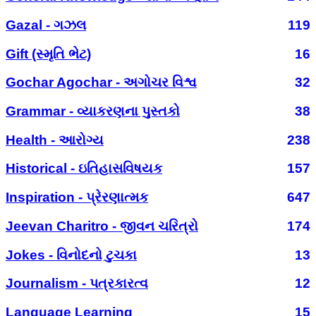
Gazal - ગઝલ
119
Gift (સ્મૃતિ ભેટ)
16
Gochar Agochar - અગોચર વિશ્વ
32
Grammar - વ્યાકરણના પુસ્તકો
38
Health - આરોગ્ય
238
Historical - ઇતિહાસવિષયક
157
Inspiration - પ્રેરણાત્મક
647
Jeevan Charitro - જીવન ચરિત્રો
174
Jokes - વિનોદનો ટુચકા
13
Journalism - પત્રકારત્વ
12
Language Learning
15