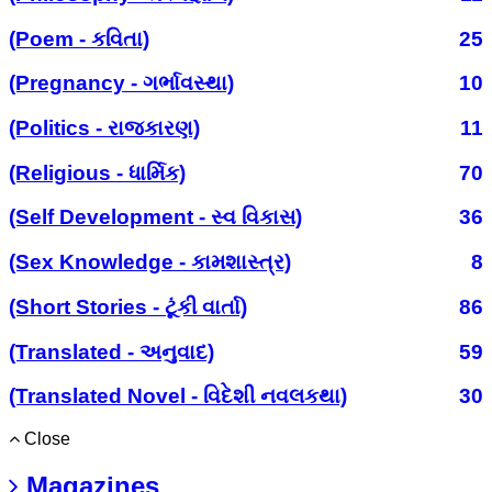
(Poem - કવિતા)
25
(Pregnancy - ગર્ભાવસ્થા)
10
(Politics - રાજકારણ)
11
(Religious - ધાર્મિક)
70
(Self Development - સ્વ વિકાસ)
36
(Sex Knowledge - કામશાસ્ત્ર)
8
(Short Stories - ટૂંકી વાર્તા)
86
(Translated - અનુવાદ)
59
(Translated Novel - વિદેશી નવલકથા)
30
Close
Magazines