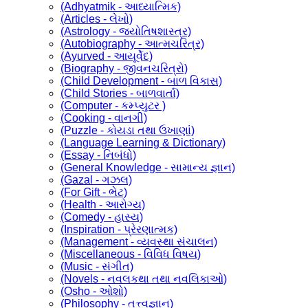
(Adhyatmik - આધ્યાત્મિક)
(Articles - લેખો)
(Astrology - જ્યોતિષશાસ્ત્ર)
(Autobiography - આત્મચરિત્ર)
(Ayurved - આયૂર્વેદ)
(Biography - જીવનચરિત્રો)
(Child Development - બાળ વિકાસ)
(Child Stories - બાળવાર્તા)
(Computer - કમ્પ્યુટર )
(Cooking - વાનગી)
(Puzzle - કોયડા તથા ઉખાણાં)
(Language Learning & Dictionary)
(Essay - નિબંધો)
(General Knowledge - સામાન્ય જ્ઞાન)
(Gazal - ગઝલ)
(For Gift - ભેટ)
(Health - આરોગ્ય)
(Comedy - હાસ્ય)
(Inspiration - પ્રેરણાત્મક)
(Management - વ્યવસ્થા સંચાલન)
(Miscellaneous - વિવિધ વિષય)
(Music - સંગીત)
(Novels - નવલકથા તથા નવલિકાઓ)
(Osho - ઓશો)
(Philosophy - તત્ત્વજ્ઞાન)