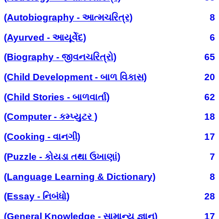
(Autobiography - આત્મચરિત્ર)
8
(Ayurved - આયૂર્વેદ)
6
(Biography - જીવનચરિત્રો)
65
(Child Development - બાળ વિકાસ)
20
(Child Stories - બાળવાર્તા)
62
(Computer - કમ્પ્યુટર )
18
(Cooking - વાનગી)
17
(Puzzle - કોયડા તથા ઉખાણાં)
7
(Language Learning & Dictionary)
8
(Essay - નિબંધો)
28
(General Knowledge - સામાન્ય જ્ઞાન)
17