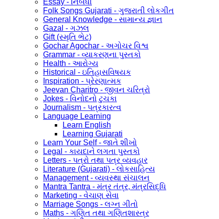
Essay - નિબંધો
Folk Songs Gujarati - ગુજરાતી લોકગીત
General Knowledge - સામાન્ય જ્ઞાન
Gazal - ગઝલ
Gift (સ્મૃતિ ભેટ)
Gochar Agochar - અગોચર વિશ્વ
Grammar - વ્યાકરણના પુસ્તકો
Health - આરોગ્ય
Historical - ઇતિહાસવિષયક
Inspiration - પ્રેરણાત્મક
Jeevan Charitro - જીવન ચરિત્રો
Jokes - વિનોદનો ટુચકા
Journalism - પત્રકારત્વ
Language Learning
Learn English
Learning Gujarati
Learn Your Self - જાતે શીખો
Legal - કાયદાને લગતા પુસ્તકો
Letters - પત્રો તથા પત્ર વ્યવહાર
Literature (Gujarati) - લોકસાહિત્ય
Management - વ્યવસ્થા સંચાલન
Mantra Tantra - મંત્ર તંત્ર, મંત્રસિદ્ધિ
Marketing - વેચાણ સેવા
Marriage Songs - લગ્ન ગીતો
Maths - ગણિત તથા ગણિતશાસ્ત્ર