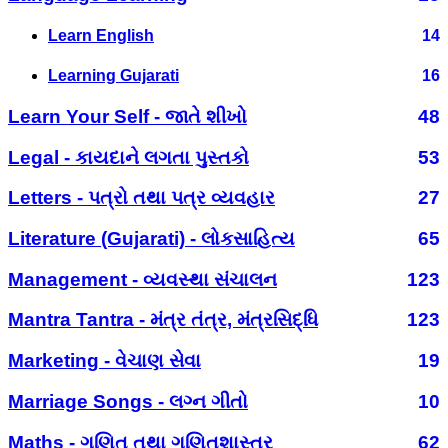
Learn English
14
Learning Gujarati
16
Learn Your Self - જાતે શીખો
48
Legal - કાયદાને લગતા પુસ્તકો
53
Letters - પત્રો તથા પત્ર વ્યવહાર
27
Literature (Gujarati) - લોકસાહિત્ય
65
Management - વ્યવસ્થા સંચાલન
123
Mantra Tantra - મંત્ર તંત્ર, મંત્રસિદ્ધિ
123
Marketing - વેચાણ સેવા
19
Marriage Songs - લગ્ન ગીતો
10
Maths - ગણિત તથા ગણિતશાસ્ત્ર
62