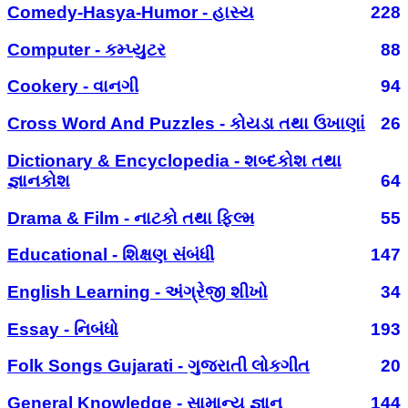
Comedy-Hasya-Humor - હાસ્ય
228
Computer - કમ્પ્યુટર
88
Cookery - વાનગી
94
Cross Word And Puzzles - કોયડા તથા ઉખાણાં
26
Dictionary & Encyclopedia - શબ્દકોશ તથા
જ્ઞાનકોશ
64
Drama & Film - નાટકો તથા ફિલ્મ
55
Educational - શિક્ષણ સંબંધી
147
English Learning - અંગ્રેજી શીખો
34
Essay - નિબંધો
193
Folk Songs Gujarati - ગુજરાતી લોકગીત
20
General Knowledge - સામાન્ય જ્ઞાન
144