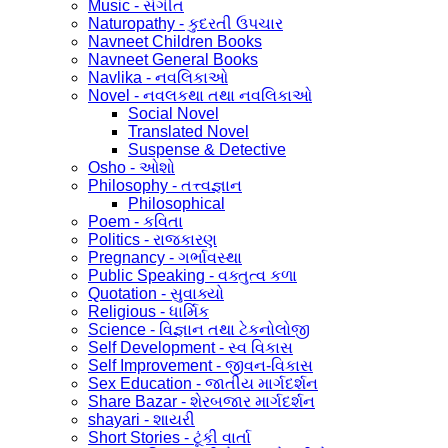
Music - સંગીત
Naturopathy - કુદરતી ઉપચાર
Navneet Children Books
Navneet General Books
Navlika - નવલિકાઓ
Novel - નવલકથા તથા નવલિકાઓ
Social Novel
Translated Novel
Suspense & Detective
Osho - ઓશો
Philosophy - તત્ત્વજ્ઞાન
Philosophical
Poem - કવિતા
Politics - રાજકારણ
Pregnancy - ગર્ભાવસ્થા
Public Speaking - વક્તુત્વ કળા
Quotation - સુવાક્યો
Religious - ધાર્મિક
Science - વિજ્ઞાન તથા ટેકનોલોજી
Self Development - સ્વ વિકાસ
Self Improvement - જીવન-વિકાસ
Sex Education - જાતીય માર્ગદર્શન
Share Bazar - શેરબજાર માર્ગદર્શન
shayari - શાયરી
Short Stories - ટૂંકી વાર્તા