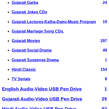
Gujarati Garba
24
Gujarati Jokes CDs
Gujarati Lectures-Katha-Dairo-Music Program
19
Gujarati Marriage Song CDs.
Gujarati Movies
297
Gujarati Social Drama
49
Gujarati Suspense Drama
1
Hindi Classic
154
TV Serials
8
English Audio-Video USB Pen Drive
1
Gujarati Audio-Video USB Pen Drive
25
Hindi Audio-Video USB Pen Drive
92