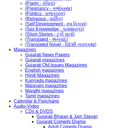
(Poem - કવિતા)
(Pregnancy - ગર્ભાવસ્થા)
(Politics - રાજકારણ)
(Religious - ધાર્મિક)
(Self Development - સ્વ વિકાસ)
(Sex Knowledge - કામશાસ્ત્ર)
(Short Stories - ટૂંકી વાર્તા)
(Translated - અનુવાદ)
(Translated Novel - વિદેશી નવલકથા)
Magazines
Gujarati News Papers
Gujarati magazines
Gujarati Old Issues Magazines
English magazines
Hindi Magazines
Kannada magazines
Malayam magazines
Marathi magazines
Tamil magazines
Calendar & Panchang
Audio-Video
CDs & DVDS
Gujarati Bhajan & Jain Stavan
Gujarati Comedy Drama
Adult Comedy Drama