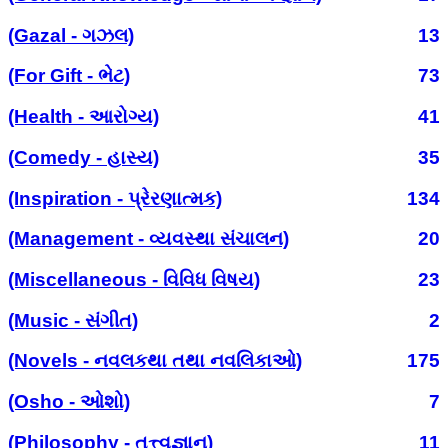
(Gazal - ગઝલ)
13
(For Gift - ભેટ)
73
(Health - આરોગ્ય)
41
(Comedy - હાસ્ય)
35
(Inspiration - પ્રેરણાત્મક)
134
(Management - વ્યવસ્થા સંચાલન)
20
(Miscellaneous - વિવિધ વિષય)
23
(Music - સંગીત)
2
(Novels - નવલકથા તથા નવલિકાઓ)
175
(Osho - ઓશો)
7
(Philosophy - તત્ત્વજ્ઞાન)
11