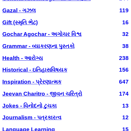
Gazal - ગઝલ
119
Gift (સ્મૃતિ ભેટ)
16
Gochar Agochar - અગોચર વિશ્વ
32
Grammar - વ્યાકરણના પુસ્તકો
38
Health - આરોગ્ય
238
Historical - ઇતિહાસવિષયક
156
Inspiration - પ્રેરણાત્મક
647
Jeevan Charitro - જીવન ચરિત્રો
174
Jokes - વિનોદનો ટુચકા
13
Journalism - પત્રકારત્વ
12
Language Learning
15