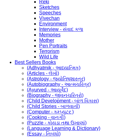
Reki
Sketches
Speeches
Vivechan
Environment
Interview - સંવાદ કળા
Memories
Mother
Pen Portraits
Terrorism
Wild Life
Best Sellers Books
(Adhyatmik - આધ્યાત્મિક)
(Articles - લેખો)
(Astrology - જ્યોતિષશાસ્ત્ર)
(Autobiography - આત્મચરિત્ર)
(Ayurved - આયૂર્વેદ)
(Biography - જીવનચરિત્રો)
(Child Development - બાળ વિકાસ)
(Child Stories - બાળવાર્તા)
(Computer - કમ્પ્યુટર )
(Cooking - વાનગી)
(Puzzle - કોયડા તથા ઉખાણાં)
(Language Learning & Dictionary)
(Essay - નિબંધો)