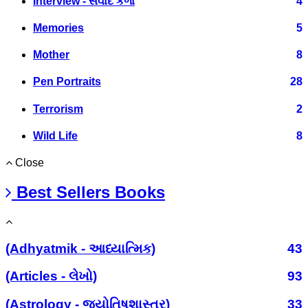
Interview - સંવાદ કળા
4
Memories
5
Mother
8
Pen Portraits
28
Terrorism
2
Wild Life
8
Close
Best Sellers Books
(Adhyatmik - આધ્યાત્મિક)
43
(Articles - લેખો)
93
(Astrology - જ્યોતિષશાસ્ત્ર)
33