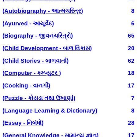
(Autobiography - આત્મચરિત્ર)
8
(Ayurved - આયૂર્વેદ)
6
(Biography - જીવનચરિત્રો)
65
(Child Development - બાળ વિકાસ)
20
(Child Stories - બાળવાર્તા)
62
(Computer - કમ્પ્યુટર )
18
(Cooking - વાનગી)
17
(Puzzle - કોયડા તથા ઉખાણાં)
7
(Language Learning & Dictionary)
8
(Essay - નિબંધો)
28
(General Knowledge - સામાન્ય જ્ઞાન)
17