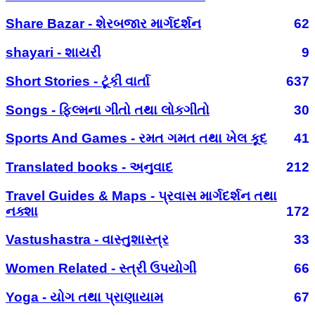
Share Bazar - શેરબજાર માર્ગદર્શન
62
shayari - શાયરી
9
Short Stories - ટૂંકી વાર્તા
637
Songs - ફિલ્મના ગીતો તથા લોકગીતો
30
Sports And Games - રમત ગમત તથા ખેલ કૂદ
41
Translated books - અનુવાદ
212
Travel Guides & Maps - પ્રવાસ માર્ગદર્શન તથા
નક્શા
172
Vastushastra - વાસ્તુશાસ્ત્ર
33
Women Related - સ્ત્રી ઉપયોગી
66
Yoga - યોગ તથા પ્રાણાયામ
67