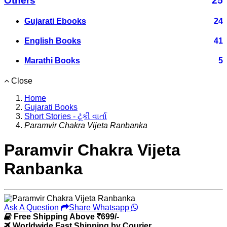
Others
25
Gujarati Ebooks
24
English Books
41
Marathi Books
5
Close
Home
Gujarati Books
Short Stories - ટૂંકી વાર્તા
Paramvir Chakra Vijeta Ranbanka
Paramvir Chakra Vijeta
Ranbanka
Ask A Question
Share Whatsapp
Free Shipping Above
699/-
Worldwide Fast Shipping by Courier