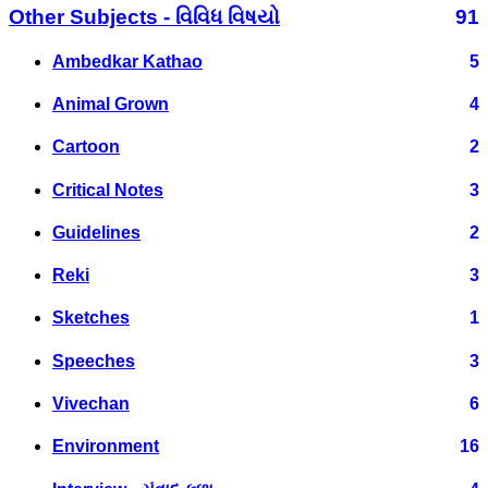
Other Subjects - વિવિધ વિષયો
91
Ambedkar Kathao
5
Animal Grown
4
Cartoon
2
Critical Notes
3
Guidelines
2
Reki
3
Sketches
1
Speeches
3
Vivechan
6
Environment
16