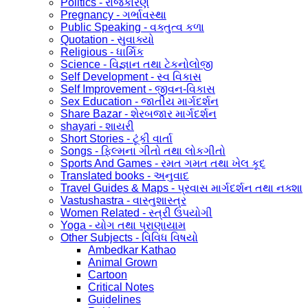
Politics - રાજકારણ
Pregnancy - ગર્ભાવસ્થા
Public Speaking - વક્તુત્વ કળા
Quotation - સુવાક્યો
Religious - ધાર્મિક
Science - વિજ્ઞાન તથા ટેકનોલોજી
Self Development - સ્વ વિકાસ
Self Improvement - જીવન-વિકાસ
Sex Education - જાતીય માર્ગદર્શન
Share Bazar - શેરબજાર માર્ગદર્શન
shayari - શાયરી
Short Stories - ટૂંકી વાર્તા
Songs - ફિલ્મના ગીતો તથા લોકગીતો
Sports And Games - રમત ગમત તથા ખેલ કૂદ
Translated books - અનુવાદ
Travel Guides & Maps - પ્રવાસ માર્ગદર્શન તથા નક્શા
Vastushastra - વાસ્તુશાસ્ત્ર
Women Related - સ્ત્રી ઉપયોગી
Yoga - યોગ તથા પ્રાણાયામ
Other Subjects - વિવિધ વિષયો
Ambedkar Kathao
Animal Grown
Cartoon
Critical Notes
Guidelines