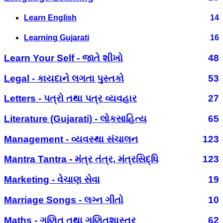
Learn English
14
Learning Gujarati
16
Learn Your Self - જાતે શીખો
48
Legal - કાયદાને લગતા પુસ્તકો
53
Letters - પત્રો તથા પત્ર વ્યવહાર
27
Literature (Gujarati) - લોકસાહિત્ય
65
Management - વ્યવસ્થા સંચાલન
123
Mantra Tantra - મંત્ર તંત્ર, મંત્રસિદ્ધિ
123
Marketing - વેચાણ સેવા
19
Marriage Songs - લગ્ન ગીતો
10
Maths - ગણિત તથા ગણિતશાસ્ત્ર
62