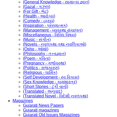
(General Knowledge - સામાન્ય જ્ઞાન)
(Gazal - ગઝલ)
(For Gift - ભેટ)
(Health - આરોગ્ય)
(Comedy - હાસ્ય)
(Inspiration - પ્રેરણાત્મક)
(Management - વ્યવસ્થા સંચાલન)
(Miscellaneous - વિવિધ વિષય)
(Music - સંગીત)
(Novels - નવલકથા તથા નવલિકાઓ)
(Osho - ઓશો)
(Philosophy - તત્ત્વજ્ઞાન)
(Poem - કવિતા)
(Pregnancy - ગર્ભાવસ્થા)
(Politics - રાજકારણ)
(Religious - ધાર્મિક)
(Self Development - સ્વ વિકાસ)
(Sex Knowledge - કામશાસ્ત્ર)
(Short Stories - ટૂંકી વાર્તા)
(Translated - અનુવાદ)
(Translated Novel - વિદેશી નવલકથા)
Magazines
Gujarati News Papers
Gujarati magazines
Gujarati Old Issues Magazines