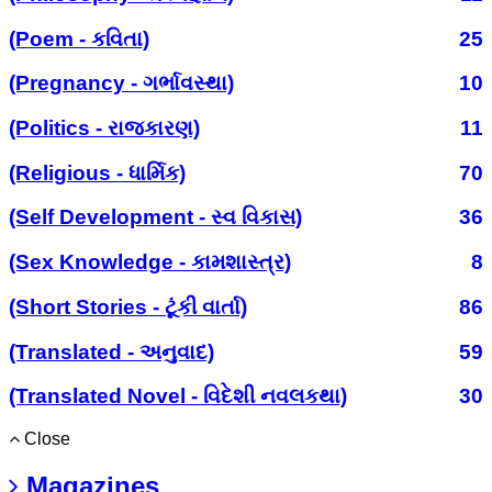
(Poem - કવિતા)
25
(Pregnancy - ગર્ભાવસ્થા)
10
(Politics - રાજકારણ)
11
(Religious - ધાર્મિક)
70
(Self Development - સ્વ વિકાસ)
36
(Sex Knowledge - કામશાસ્ત્ર)
8
(Short Stories - ટૂંકી વાર્તા)
86
(Translated - અનુવાદ)
59
(Translated Novel - વિદેશી નવલકથા)
30
Close
Magazines