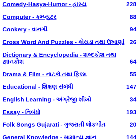
Comedy-Hasya-Humor - હાસ્ય
228
Computer - કમ્પ્યુટર
88
Cookery - વાનગી
94
Cross Word And Puzzles - કોયડા તથા ઉખાણાં
26
Dictionary & Encyclopedia - શબ્દકોશ તથા
જ્ઞાનકોશ
64
Drama & Film - નાટકો તથા ફિલ્મ
55
Educational - શિક્ષણ સંબંધી
147
English Learning - અંગ્રેજી શીખો
34
Essay - નિબંધો
193
Folk Songs Gujarati - ગુજરાતી લોકગીત
20
General Knowledge - સામાન્ય જ્ઞાન
144