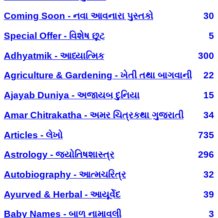
Coming Soon - નવા આવનારા પુસ્તકો
30
Special Offer - વિશેષ છૂટ
5
Adhyatmik - આધ્યાત્મિક
300
Agriculture & Gardening - ખેતી તથા બાગવાની
22
Ajayab Duniya - અજાયબ દુનિયા
15
Amar Chitrakatha - અમર ચિત્રકથા ગુજરાતી
34
Articles - લેખો
735
Astrology - જ્યોતિષશાસ્ત્ર
296
Autobiography - આત્મચરિત્ર
32
Ayurved & Herbal - આયૂર્વેદ
39
Baby Names - બાળ નામાવલી
3