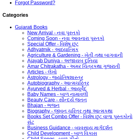
Forgot Password?
Categories
Gujarati Books
New Arrival - નવા પુસ્તકો
Coming Soon - નવા આવનારા પુસ્તકો
Special Offer - વિશેષ છૂટ
Adhyatmik - આધ્યાત્મિક
Agriculture & Gardening - ખેતી તથા બાગવાની
Ajayab Duniya - અજાયબ દુનિયા
Amar Chitrakatha - અમર ચિત્રકથા ગુજરાતી
Articles - લેખો
Astrology - જ્યોતિષશાસ્ત્ર
Autobiography - આત્મચરિત્ર
Ayurved & Herbal - આયૂર્વેદ
Baby Names - બાળ નામાવલી
Beauty Care - સૌન્દર્ય જતન
Bhajan - ભજન
Biography - જીવન ચરિત્ર તથા આત્મકથા
Books Set Combo Offer - વિશેષ છૂટ વાળા પુસ્તકોનો
સેટ
Business Guidance - વ્યવસાય માર્ગદર્શન
Child Development - બાળ વિકાસ
Child Songs - બાળ ગીતો