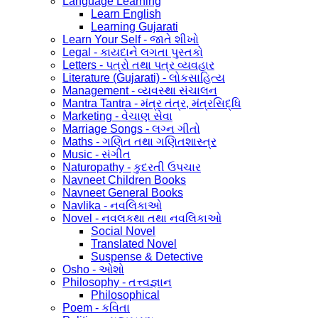
Language Learning
Learn English
Learning Gujarati
Learn Your Self - જાતે શીખો
Legal - કાયદાને લગતા પુસ્તકો
Letters - પત્રો તથા પત્ર વ્યવહાર
Literature (Gujarati) - લોકસાહિત્ય
Management - વ્યવસ્થા સંચાલન
Mantra Tantra - મંત્ર તંત્ર, મંત્રસિદ્ધિ
Marketing - વેચાણ સેવા
Marriage Songs - લગ્ન ગીતો
Maths - ગણિત તથા ગણિતશાસ્ત્ર
Music - સંગીત
Naturopathy - કુદરતી ઉપચાર
Navneet Children Books
Navneet General Books
Navlika - નવલિકાઓ
Novel - નવલકથા તથા નવલિકાઓ
Social Novel
Translated Novel
Suspense & Detective
Osho - ઓશો
Philosophy - તત્ત્વજ્ઞાન
Philosophical
Poem - કવિતા