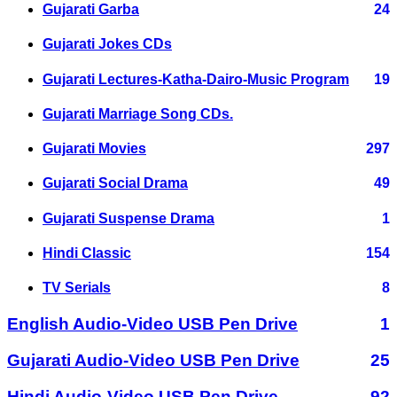
Gujarati Garba
24
Gujarati Jokes CDs
Gujarati Lectures-Katha-Dairo-Music Program
19
Gujarati Marriage Song CDs.
Gujarati Movies
297
Gujarati Social Drama
49
Gujarati Suspense Drama
1
Hindi Classic
154
TV Serials
8
English Audio-Video USB Pen Drive
1
Gujarati Audio-Video USB Pen Drive
25
Hindi Audio-Video USB Pen Drive
92