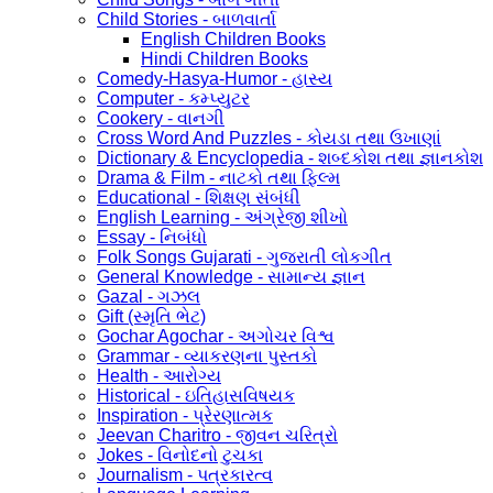
Child Stories - બાળવાર્તા
English Children Books
Hindi Children Books
Comedy-Hasya-Humor - હાસ્ય
Computer - કમ્પ્યુટર
Cookery - વાનગી
Cross Word And Puzzles - કોયડા તથા ઉખાણાં
Dictionary & Encyclopedia - શબ્દકોશ તથા જ્ઞાનકોશ
Drama & Film - નાટકો તથા ફિલ્મ
Educational - શિક્ષણ સંબંધી
English Learning - અંગ્રેજી શીખો
Essay - નિબંધો
Folk Songs Gujarati - ગુજરાતી લોકગીત
General Knowledge - સામાન્ય જ્ઞાન
Gazal - ગઝલ
Gift (સ્મૃતિ ભેટ)
Gochar Agochar - અગોચર વિશ્વ
Grammar - વ્યાકરણના પુસ્તકો
Health - આરોગ્ય
Historical - ઇતિહાસવિષયક
Inspiration - પ્રેરણાત્મક
Jeevan Charitro - જીવન ચરિત્રો
Jokes - વિનોદનો ટુચકા
Journalism - પત્રકારત્વ