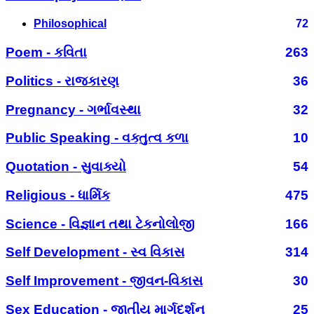
Philosophical
72
Poem - કવિતા
263
Politics - રાજકારણ
36
Pregnancy - ગર્ભાવસ્થા
32
Public Speaking - વક્તુત્વ કળા
10
Quotation - સુવાક્યો
54
Religious - ધાર્મિક
475
Science - વિજ્ઞાન તથા ટેકનોલોજી
166
Self Development - સ્વ વિકાસ
314
Self Improvement - જીવન-વિકાસ
30
Sex Education - જાતીય માર્ગદર્શન
25