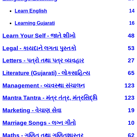
Learn English
14
Learning Gujarati
16
Learn Your Self - જાતે શીખો
48
Legal - કાયદાને લગતા પુસ્તકો
53
Letters - પત્રો તથા પત્ર વ્યવહાર
27
Literature (Gujarati) - લોકસાહિત્ય
65
Management - વ્યવસ્થા સંચાલન
123
Mantra Tantra - મંત્ર તંત્ર, મંત્રસિદ્ધિ
123
Marketing - વેચાણ સેવા
19
Marriage Songs - લગ્ન ગીતો
10
Maths - ગણિત તથા ગણિતશાસ્ત્ર
62