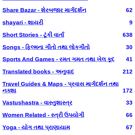
Share Bazar - શેરબજાર માર્ગદર્શન
62
shayari - શાયરી
9
Short Stories - ટૂંકી વાર્તા
638
Songs - ફિલ્મના ગીતો તથા લોકગીતો
30
Sports And Games - રમત ગમત તથા ખેલ કૂદ
41
Translated books - અનુવાદ
212
Travel Guides & Maps - પ્રવાસ માર્ગદર્શન તથા
નક્શા
172
Vastushastra - વાસ્તુશાસ્ત્ર
33
Women Related - સ્ત્રી ઉપયોગી
66
Yoga - યોગ તથા પ્રાણાયામ
67