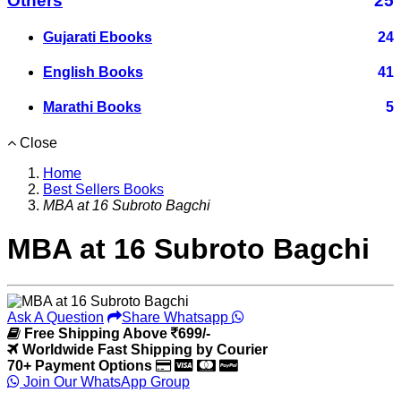
Others
25
Gujarati Ebooks
24
English Books
41
Marathi Books
5
Close
Home
Best Sellers Books
MBA at 16 Subroto Bagchi
MBA at 16 Subroto Bagchi
Ask A Question
Share Whatsapp
Free Shipping Above
699/-
Worldwide Fast Shipping by Courier
70+ Payment Options
Join Our WhatsApp Group