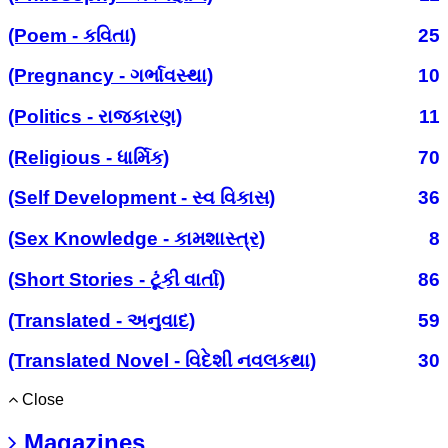
(Poem - કવિતા)
25
(Pregnancy - ગર્ભાવસ્થા)
10
(Politics - રાજકારણ)
11
(Religious - ધાર્મિક)
70
(Self Development - સ્વ વિકાસ)
36
(Sex Knowledge - કામશાસ્ત્ર)
8
(Short Stories - ટૂંકી વાર્તા)
86
(Translated - અનુવાદ)
59
(Translated Novel - વિદેશી નવલકથા)
30
Close
Magazines