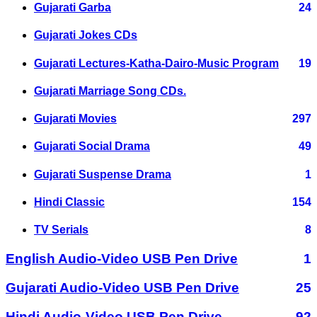
Gujarati Garba
24
Gujarati Jokes CDs
Gujarati Lectures-Katha-Dairo-Music Program
19
Gujarati Marriage Song CDs.
Gujarati Movies
297
Gujarati Social Drama
49
Gujarati Suspense Drama
1
Hindi Classic
154
TV Serials
8
English Audio-Video USB Pen Drive
1
Gujarati Audio-Video USB Pen Drive
25
Hindi Audio-Video USB Pen Drive
92