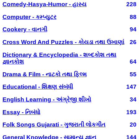
Comedy-Hasya-Humor - હાસ્ય
228
Computer - કમ્પ્યુટર
88
Cookery - વાનગી
94
Cross Word And Puzzles - કોયડા તથા ઉખાણાં
26
Dictionary & Encyclopedia - શબ્દકોશ તથા
જ્ઞાનકોશ
64
Drama & Film - નાટકો તથા ફિલ્મ
55
Educational - શિક્ષણ સંબંધી
147
English Learning - અંગ્રેજી શીખો
34
Essay - નિબંધો
193
Folk Songs Gujarati - ગુજરાતી લોકગીત
20
General Knowledge - સામાન્ય જ્ઞાન
144