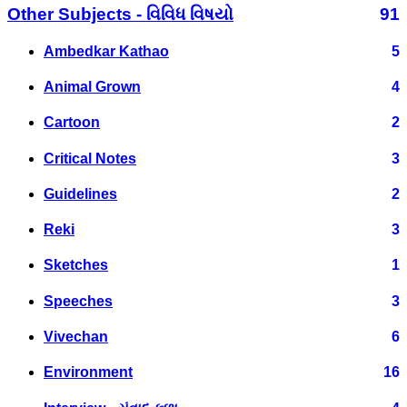
Other Subjects - વિવિધ વિષયો
91
Ambedkar Kathao
5
Animal Grown
4
Cartoon
2
Critical Notes
3
Guidelines
2
Reki
3
Sketches
1
Speeches
3
Vivechan
6
Environment
16