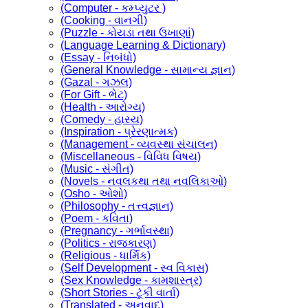
(Computer - કમ્પ્યુટર )
(Cooking - વાનગી)
(Puzzle - કોયડા તથા ઉખાણાં)
(Language Learning & Dictionary)
(Essay - નિબંધો)
(General Knowledge - સામાન્ય જ્ઞાન)
(Gazal - ગઝલ)
(For Gift - ભેટ)
(Health - આરોગ્ય)
(Comedy - હાસ્ય)
(Inspiration - પ્રેરણાત્મક)
(Management - વ્યવસ્થા સંચાલન)
(Miscellaneous - વિવિધ વિષય)
(Music - સંગીત)
(Novels - નવલકથા તથા નવલિકાઓ)
(Osho - ઓશો)
(Philosophy - તત્ત્વજ્ઞાન)
(Poem - કવિતા)
(Pregnancy - ગર્ભાવસ્થા)
(Politics - રાજકારણ)
(Religious - ધાર્મિક)
(Self Development - સ્વ વિકાસ)
(Sex Knowledge - કામશાસ્ત્ર)
(Short Stories - ટૂંકી વાર્તા)
(Translated - અનુવાદ)