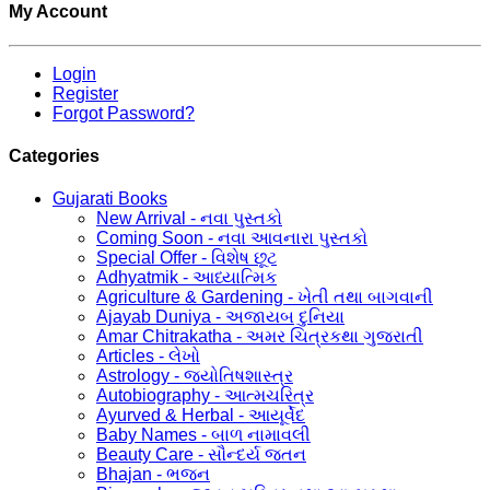
My Account
Login
Register
Forgot Password?
Categories
Gujarati Books
New Arrival - નવા પુસ્તકો
Coming Soon - નવા આવનારા પુસ્તકો
Special Offer - વિશેષ છૂટ
Adhyatmik - આધ્યાત્મિક
Agriculture & Gardening - ખેતી તથા બાગવાની
Ajayab Duniya - અજાયબ દુનિયા
Amar Chitrakatha - અમર ચિત્રકથા ગુજરાતી
Articles - લેખો
Astrology - જ્યોતિષશાસ્ત્ર
Autobiography - આત્મચરિત્ર
Ayurved & Herbal - આયૂર્વેદ
Baby Names - બાળ નામાવલી
Beauty Care - સૌન્દર્ય જતન
Bhajan - ભજન