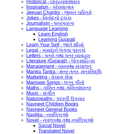
Historical - ઇતિહાસવિષયક
Inspiration - પ્રેરણાત્મક
Jeevan Charitro - જીવન ચરિત્રો
Jokes - વિનોદનો ટુચકા
Journalism - પત્રકારત્વ
Language Learning
Learn English
Learning Gujarati
Learn Your Self - જાતે શીખો
Legal - કાયદાને લગતા પુસ્તકો
Letters - પત્રો તથા પત્ર વ્યવહાર
Literature (Gujarati) - લોકસાહિત્ય
Management - વ્યવસ્થા સંચાલન
Mantra Tantra - મંત્ર તંત્ર, મંત્રસિદ્ધિ
Marketing - વેચાણ સેવા
Marriage Songs - લગ્ન ગીતો
Maths - ગણિત તથા ગણિતશાસ્ત્ર
Music - સંગીત
Naturopathy - કુદરતી ઉપચાર
Navneet Children Books
Navneet General Books
Navlika - નવલિકાઓ
Novel - નવલકથા તથા નવલિકાઓ
Social Novel
Translated Novel