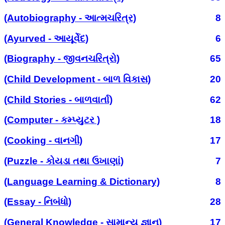
(Autobiography - આત્મચરિત્ર)
8
(Ayurved - આયૂર્વેદ)
6
(Biography - જીવનચરિત્રો)
65
(Child Development - બાળ વિકાસ)
20
(Child Stories - બાળવાર્તા)
62
(Computer - કમ્પ્યુટર )
18
(Cooking - વાનગી)
17
(Puzzle - કોયડા તથા ઉખાણાં)
7
(Language Learning & Dictionary)
8
(Essay - નિબંધો)
28
(General Knowledge - સામાન્ય જ્ઞાન)
17