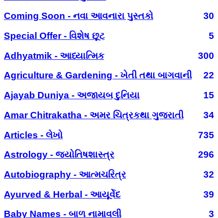
Coming Soon - નવા આવનારા પુસ્તકો
30
Special Offer - વિશેષ છૂટ
5
Adhyatmik - આધ્યાત્મિક
300
Agriculture & Gardening - ખેતી તથા બાગવાની
22
Ajayab Duniya - અજાયબ દુનિયા
15
Amar Chitrakatha - અમર ચિત્રકથા ગુજરાતી
34
Articles - લેખો
735
Astrology - જ્યોતિષશાસ્ત્ર
296
Autobiography - આત્મચરિત્ર
32
Ayurved & Herbal - આયૂર્વેદ
39
Baby Names - બાળ નામાવલી
3