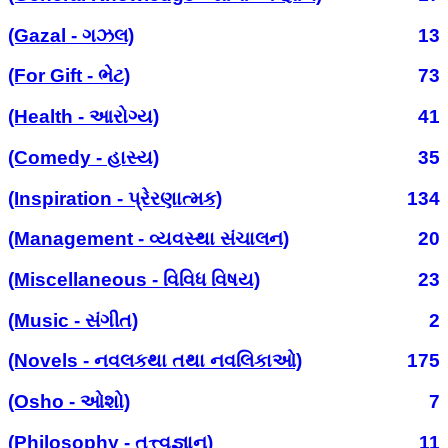
(Gazal - ગઝલ)
13
(For Gift - ભેટ)
73
(Health - આરોગ્ય)
41
(Comedy - હાસ્ય)
35
(Inspiration - પ્રેરણાત્મક)
134
(Management - વ્યવસ્થા સંચાલન)
20
(Miscellaneous - વિવિધ વિષય)
23
(Music - સંગીત)
2
(Novels - નવલકથા તથા નવલિકાઓ)
175
(Osho - ઓશો)
7
(Philosophy - તત્ત્વજ્ઞાન)
11