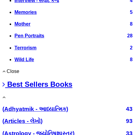
Interview - સંવાદ કળા
4
Memories
5
Mother
8
Pen Portraits
28
Terrorism
2
Wild Life
8
Close
Best Sellers Books
(Adhyatmik - આધ્યાત્મિક)
43
(Articles - લેખો)
93
(Astrology - જ્યોતિષશાસ્ત્ર)
33