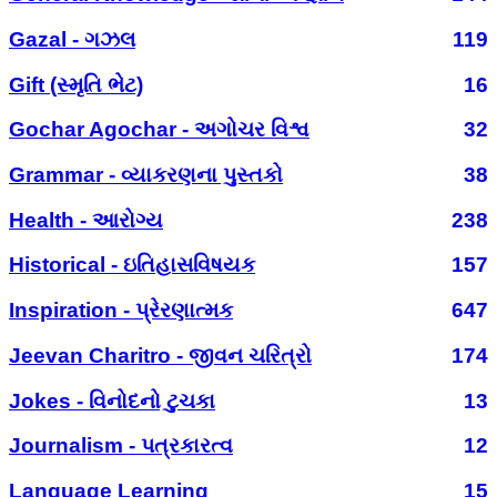
Gazal - ગઝલ
119
Gift (સ્મૃતિ ભેટ)
16
Gochar Agochar - અગોચર વિશ્વ
32
Grammar - વ્યાકરણના પુસ્તકો
38
Health - આરોગ્ય
238
Historical - ઇતિહાસવિષયક
157
Inspiration - પ્રેરણાત્મક
647
Jeevan Charitro - જીવન ચરિત્રો
174
Jokes - વિનોદનો ટુચકા
13
Journalism - પત્રકારત્વ
12
Language Learning
15