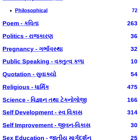
Philosophical
72
Poem - કવિતા
263
Politics - રાજકારણ
36
Pregnancy - ગર્ભાવસ્થા
32
Public Speaking - વક્તુત્વ કળા
10
Quotation - સુવાક્યો
54
Religious - ધાર્મિક
475
Science - વિજ્ઞાન તથા ટેકનોલોજી
166
Self Development - સ્વ વિકાસ
314
Self Improvement - જીવન-વિકાસ
30
Sex Education - જાતીય માર્ગદર્શન
25