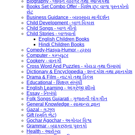
Biography - જીવન ચરિત્ર તથા આત્મકથા
Books Set Combo Offer - વિશેષ છૂટ વાળા પુસ્તકોનો
સેટ
Business Guidance - વ્યવસાય માર્ગદર્શન
Child Development - બાળ વિકાસ
Child Songs - બાળ ગીતો
Child Stories - બાળવાર્તા
English Children Books
Hindi Children Books
Comedy-Hasya-Humor - હાસ્ય
Computer - કમ્પ્યુટર
Cookery - વાનગી
Cross Word And Puzzles - કોયડા તથા ઉખાણાં
Dictionary & Encyclopedia - શબ્દકોશ તથા જ્ઞાનકોશ
Drama & Film - નાટકો તથા ફિલ્મ
Educational - શિક્ષણ સંબંધી
English Learning - અંગ્રેજી શીખો
Essay - નિબંધો
Folk Songs Gujarati - ગુજરાતી લોકગીત
General Knowledge - સામાન્ય જ્ઞાન
Gazal - ગઝલ
Gift (સ્મૃતિ ભેટ)
Gochar Agochar - અગોચર વિશ્વ
Grammar - વ્યાકરણના પુસ્તકો
Health - આરોગ્ય