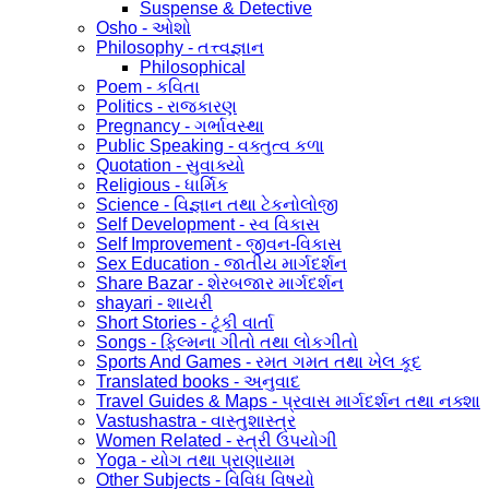
Suspense & Detective
Osho - ઓશો
Philosophy - તત્ત્વજ્ઞાન
Philosophical
Poem - કવિતા
Politics - રાજકારણ
Pregnancy - ગર્ભાવસ્થા
Public Speaking - વક્તુત્વ કળા
Quotation - સુવાક્યો
Religious - ધાર્મિક
Science - વિજ્ઞાન તથા ટેકનોલોજી
Self Development - સ્વ વિકાસ
Self Improvement - જીવન-વિકાસ
Sex Education - જાતીય માર્ગદર્શન
Share Bazar - શેરબજાર માર્ગદર્શન
shayari - શાયરી
Short Stories - ટૂંકી વાર્તા
Songs - ફિલ્મના ગીતો તથા લોકગીતો
Sports And Games - રમત ગમત તથા ખેલ કૂદ
Translated books - અનુવાદ
Travel Guides & Maps - પ્રવાસ માર્ગદર્શન તથા નક્શા
Vastushastra - વાસ્તુશાસ્ત્ર
Women Related - સ્ત્રી ઉપયોગી
Yoga - યોગ તથા પ્રાણાયામ
Other Subjects - વિવિધ વિષયો