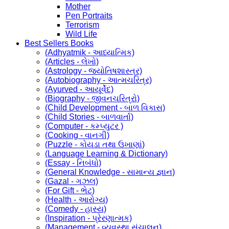
Mother
Pen Portraits
Terrorism
Wild Life
Best Sellers Books
(Adhyatmik - આધ્યાત્મિક)
(Articles - લેખો)
(Astrology - જ્યોતિષશાસ્ત્ર)
(Autobiography - આત્મચરિત્ર)
(Ayurved - આયૂર્વેદ)
(Biography - જીવનચરિત્રો)
(Child Development - બાળ વિકાસ)
(Child Stories - બાળવાર્તા)
(Computer - કમ્પ્યુટર )
(Cooking - વાનગી)
(Puzzle - કોયડા તથા ઉખાણાં)
(Language Learning & Dictionary)
(Essay - નિબંધો)
(General Knowledge - સામાન્ય જ્ઞાન)
(Gazal - ગઝલ)
(For Gift - ભેટ)
(Health - આરોગ્ય)
(Comedy - હાસ્ય)
(Inspiration - પ્રેરણાત્મક)
(Management - વ્યવસ્થા સંચાલન)