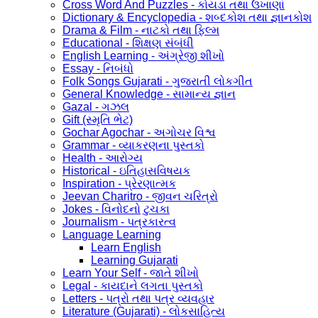
Cross Word And Puzzles - કોયડા તથા ઉખાણાં
Dictionary & Encyclopedia - શબ્દકોશ તથા જ્ઞાનકોશ
Drama & Film - નાટકો તથા ફિલ્મ
Educational - શિક્ષણ સંબંધી
English Learning - અંગ્રેજી શીખો
Essay - નિબંધો
Folk Songs Gujarati - ગુજરાતી લોકગીત
General Knowledge - સામાન્ય જ્ઞાન
Gazal - ગઝલ
Gift (સ્મૃતિ ભેટ)
Gochar Agochar - અગોચર વિશ્વ
Grammar - વ્યાકરણના પુસ્તકો
Health - આરોગ્ય
Historical - ઇતિહાસવિષયક
Inspiration - પ્રેરણાત્મક
Jeevan Charitro - જીવન ચરિત્રો
Jokes - વિનોદનો ટુચકા
Journalism - પત્રકારત્વ
Language Learning
Learn English
Learning Gujarati
Learn Your Self - જાતે શીખો
Legal - કાયદાને લગતા પુસ્તકો
Letters - પત્રો તથા પત્ર વ્યવહાર
Literature (Gujarati) - લોકસાહિત્ય