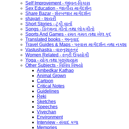
Self Improvement - જીવન-વિકાસ
Sex Education - જાતીય માર્ગદર્શન
Share Bazar - શેરબજાર માર્ગદર્શન
shayari - શાયરી
Short Stories - ટૂંકી વાર્તા
Songs - ફિલ્મના ગીતો તથા લોકગીતો
Sports And Games - રમત ગમત તથા ખેલ કૂદ
Translated books - અનુવાદ
Travel Guides & Maps - પ્રવાસ માર્ગદર્શન તથા નક્શા
Vastushastra - વાસ્તુશાસ્ત્ર
Women Related - સ્ત્રી ઉપયોગી
Yoga - યોગ તથા પ્રાણાયામ
Other Subjects - વિવિધ વિષયો
Ambedkar Kathao
Animal Grown
Cartoon
Critical Notes
Guidelines
Reki
Sketches
Speeches
Vivechan
Environment
Interview - સંવાદ કળા
Memories