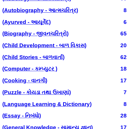
(Autobiography - આત્મચરિત્ર)
8
(Ayurved - આયૂર્વેદ)
6
(Biography - જીવનચરિત્રો)
65
(Child Development - બાળ વિકાસ)
20
(Child Stories - બાળવાર્તા)
62
(Computer - કમ્પ્યુટર )
18
(Cooking - વાનગી)
17
(Puzzle - કોયડા તથા ઉખાણાં)
7
(Language Learning & Dictionary)
8
(Essay - નિબંધો)
28
(General Knowledge - સામાન્ય જ્ઞાન)
17