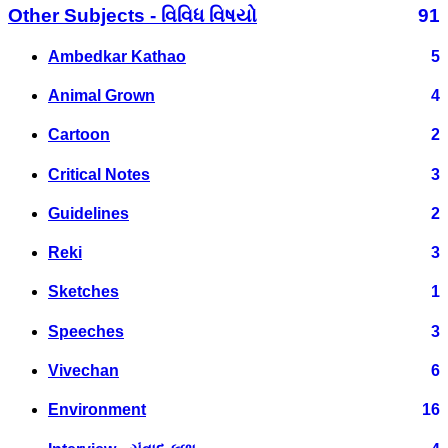
Other Subjects - વિવિધ વિષયો
91
Ambedkar Kathao
5
Animal Grown
4
Cartoon
2
Critical Notes
3
Guidelines
2
Reki
3
Sketches
1
Speeches
3
Vivechan
6
Environment
16