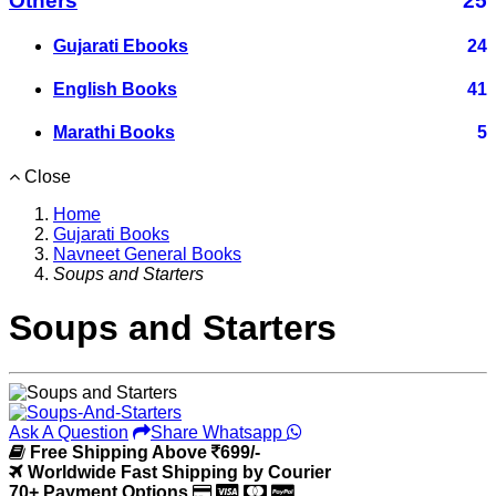
Others
25
Gujarati Ebooks
24
English Books
41
Marathi Books
5
Close
Home
Gujarati Books
Navneet General Books
Soups and Starters
Soups and Starters
Ask A Question
Share Whatsapp
Free Shipping Above
699/-
Worldwide Fast Shipping by Courier
70+ Payment Options