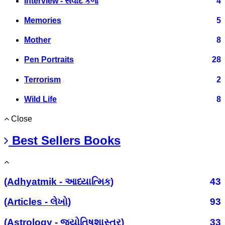
Interview - સંવાદ કળા
4
Memories
5
Mother
8
Pen Portraits
28
Terrorism
2
Wild Life
8
Close
Best Sellers Books
(Adhyatmik - આધ્યાત્મિક)
43
(Articles - લેખો)
93
(Astrology - જ્યોતિષશાસ્ત્ર)
33