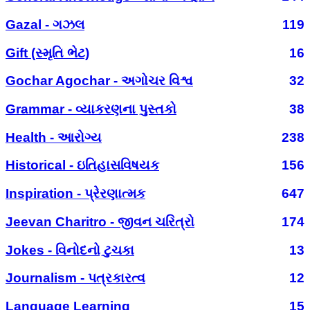
Gazal - ગઝલ
119
Gift (સ્મૃતિ ભેટ)
16
Gochar Agochar - અગોચર વિશ્વ
32
Grammar - વ્યાકરણના પુસ્તકો
38
Health - આરોગ્ય
238
Historical - ઇતિહાસવિષયક
156
Inspiration - પ્રેરણાત્મક
647
Jeevan Charitro - જીવન ચરિત્રો
174
Jokes - વિનોદનો ટુચકા
13
Journalism - પત્રકારત્વ
12
Language Learning
15