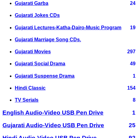
Gujarati Garba
24
Gujarati Jokes CDs
Gujarati Lectures-Katha-Dairo-Music Program
19
Gujarati Marriage Song CDs.
Gujarati Movies
297
Gujarati Social Drama
49
Gujarati Suspense Drama
1
Hindi Classic
154
TV Serials
8
English Audio-Video USB Pen Drive
1
Gujarati Audio-Video USB Pen Drive
25
Hindi Audio-Video USB Pen Drive
92