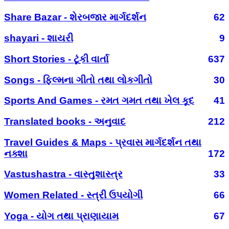
Share Bazar - શેરબજાર માર્ગદર્શન
62
shayari - શાયરી
9
Short Stories - ટૂંકી વાર્તા
637
Songs - ફિલ્મના ગીતો તથા લોકગીતો
30
Sports And Games - રમત ગમત તથા ખેલ કૂદ
41
Translated books - અનુવાદ
212
Travel Guides & Maps - પ્રવાસ માર્ગદર્શન તથા
નક્શા
172
Vastushastra - વાસ્તુશાસ્ત્ર
33
Women Related - સ્ત્રી ઉપયોગી
66
Yoga - યોગ તથા પ્રાણાયામ
67