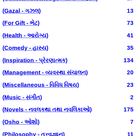
(Gazal - ગઝલ)
13
(For Gift - ભેટ)
73
(Health - આરોગ્ય)
41
(Comedy - હાસ્ય)
35
(Inspiration - પ્રેરણાત્મક)
134
(Management - વ્યવસ્થા સંચાલન)
20
(Miscellaneous - વિવિધ વિષય)
23
(Music - સંગીત)
2
(Novels - નવલકથા તથા નવલિકાઓ)
175
(Osho - ઓશો)
7
(Philosophy - તત્ત્વજ્ઞાન)
11