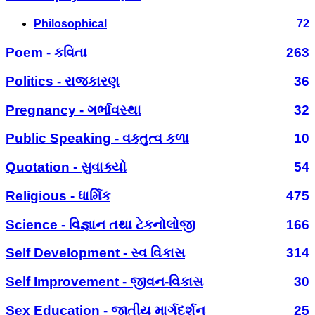
Philosophical
72
Poem - કવિતા
263
Politics - રાજકારણ
36
Pregnancy - ગર્ભાવસ્થા
32
Public Speaking - વક્તુત્વ કળા
10
Quotation - સુવાક્યો
54
Religious - ધાર્મિક
475
Science - વિજ્ઞાન તથા ટેકનોલોજી
166
Self Development - સ્વ વિકાસ
314
Self Improvement - જીવન-વિકાસ
30
Sex Education - જાતીય માર્ગદર્શન
25