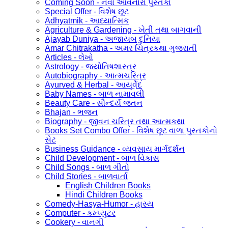
Coming Soon - નવા આવનારા પુસ્તકો
Special Offer - વિશેષ છૂટ
Adhyatmik - આધ્યાત્મિક
Agriculture & Gardening - ખેતી તથા બાગવાની
Ajayab Duniya - અજાયબ દુનિયા
Amar Chitrakatha - અમર ચિત્રકથા ગુજરાતી
Articles - લેખો
Astrology - જ્યોતિષશાસ્ત્ર
Autobiography - આત્મચરિત્ર
Ayurved & Herbal - આયૂર્વેદ
Baby Names - બાળ નામાવલી
Beauty Care - સૌન્દર્ય જતન
Bhajan - ભજન
Biography - જીવન ચરિત્ર તથા આત્મકથા
Books Set Combo Offer - વિશેષ છૂટ વાળા પુસ્તકોનો
સેટ
Business Guidance - વ્યવસાય માર્ગદર્શન
Child Development - બાળ વિકાસ
Child Songs - બાળ ગીતો
Child Stories - બાળવાર્તા
English Children Books
Hindi Children Books
Comedy-Hasya-Humor - હાસ્ય
Computer - કમ્પ્યુટર
Cookery - વાનગી