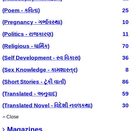
(Poem - કવિતા)
25
(Pregnancy - ગર્ભાવસ્થા)
10
(Politics - રાજકારણ)
11
(Religious - ધાર્મિક)
70
(Self Development - સ્વ વિકાસ)
36
(Sex Knowledge - કામશાસ્ત્ર)
8
(Short Stories - ટૂંકી વાર્તા)
86
(Translated - અનુવાદ)
59
(Translated Novel - વિદેશી નવલકથા)
30
Close
Magazines