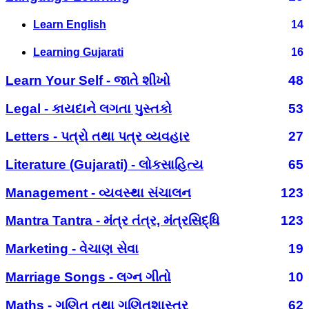
Learn English
14
Learning Gujarati
16
Learn Your Self - જાતે શીખો
48
Legal - કાયદાને લગતા પુસ્તકો
53
Letters - પત્રો તથા પત્ર વ્યવહાર
27
Literature (Gujarati) - લોકસાહિત્ય
65
Management - વ્યવસ્થા સંચાલન
123
Mantra Tantra - મંત્ર તંત્ર, મંત્રસિદ્ધિ
123
Marketing - વેચાણ સેવા
19
Marriage Songs - લગ્ન ગીતો
10
Maths - ગણિત તથા ગણિતશાસ્ત્ર
62