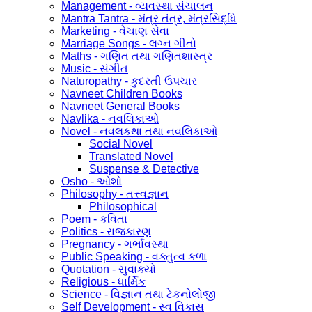
Management - વ્યવસ્થા સંચાલન
Mantra Tantra - મંત્ર તંત્ર, મંત્રસિદ્ધિ
Marketing - વેચાણ સેવા
Marriage Songs - લગ્ન ગીતો
Maths - ગણિત તથા ગણિતશાસ્ત્ર
Music - સંગીત
Naturopathy - કુદરતી ઉપચાર
Navneet Children Books
Navneet General Books
Navlika - નવલિકાઓ
Novel - નવલકથા તથા નવલિકાઓ
Social Novel
Translated Novel
Suspense & Detective
Osho - ઓશો
Philosophy - તત્ત્વજ્ઞાન
Philosophical
Poem - કવિતા
Politics - રાજકારણ
Pregnancy - ગર્ભાવસ્થા
Public Speaking - વક્તુત્વ કળા
Quotation - સુવાક્યો
Religious - ધાર્મિક
Science - વિજ્ઞાન તથા ટેકનોલોજી
Self Development - સ્વ વિકાસ