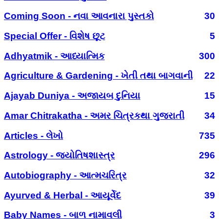
Coming Soon - નવા આવનારા પુસ્તકો
30
Special Offer - વિશેષ છૂટ
5
Adhyatmik - આધ્યાત્મિક
300
Agriculture & Gardening - ખેતી તથા બાગવાની
22
Ajayab Duniya - અજાયબ દુનિયા
15
Amar Chitrakatha - અમર ચિત્રકથા ગુજરાતી
34
Articles - લેખો
735
Astrology - જ્યોતિષશાસ્ત્ર
296
Autobiography - આત્મચરિત્ર
32
Ayurved & Herbal - આયૂર્વેદ
39
Baby Names - બાળ નામાવલી
3