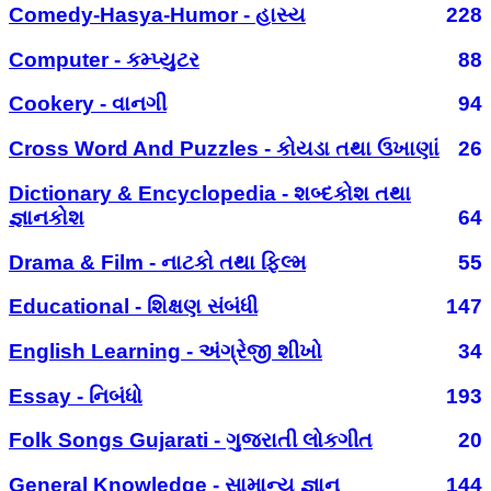
Comedy-Hasya-Humor - હાસ્ય
228
Computer - કમ્પ્યુટર
88
Cookery - વાનગી
94
Cross Word And Puzzles - કોયડા તથા ઉખાણાં
26
Dictionary & Encyclopedia - શબ્દકોશ તથા
જ્ઞાનકોશ
64
Drama & Film - નાટકો તથા ફિલ્મ
55
Educational - શિક્ષણ સંબંધી
147
English Learning - અંગ્રેજી શીખો
34
Essay - નિબંધો
193
Folk Songs Gujarati - ગુજરાતી લોકગીત
20
General Knowledge - સામાન્ય જ્ઞાન
144