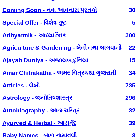
Coming Soon - નવા આવનારા પુસ્તકો
30
Special Offer - વિશેષ છૂટ
5
Adhyatmik - આધ્યાત્મિક
300
Agriculture & Gardening - ખેતી તથા બાગવાની
22
Ajayab Duniya - અજાયબ દુનિયા
15
Amar Chitrakatha - અમર ચિત્રકથા ગુજરાતી
34
Articles - લેખો
735
Astrology - જ્યોતિષશાસ્ત્ર
296
Autobiography - આત્મચરિત્ર
32
Ayurved & Herbal - આયૂર્વેદ
39
Baby Names - બાળ નામાવલી
3