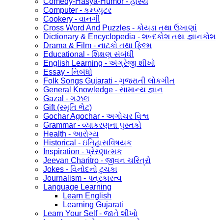
Comedy-Hasya-Humor - હાસ્ય
Computer - કમ્પ્યુટર
Cookery - વાનગી
Cross Word And Puzzles - કોયડા તથા ઉખાણાં
Dictionary & Encyclopedia - શબ્દકોશ તથા જ્ઞાનકોશ
Drama & Film - નાટકો તથા ફિલ્મ
Educational - શિક્ષણ સંબંધી
English Learning - અંગ્રેજી શીખો
Essay - નિબંધો
Folk Songs Gujarati - ગુજરાતી લોકગીત
General Knowledge - સામાન્ય જ્ઞાન
Gazal - ગઝલ
Gift (સ્મૃતિ ભેટ)
Gochar Agochar - અગોચર વિશ્વ
Grammar - વ્યાકરણના પુસ્તકો
Health - આરોગ્ય
Historical - ઇતિહાસવિષયક
Inspiration - પ્રેરણાત્મક
Jeevan Charitro - જીવન ચરિત્રો
Jokes - વિનોદનો ટુચકા
Journalism - પત્રકારત્વ
Language Learning
Learn English
Learning Gujarati
Learn Your Self - જાતે શીખો