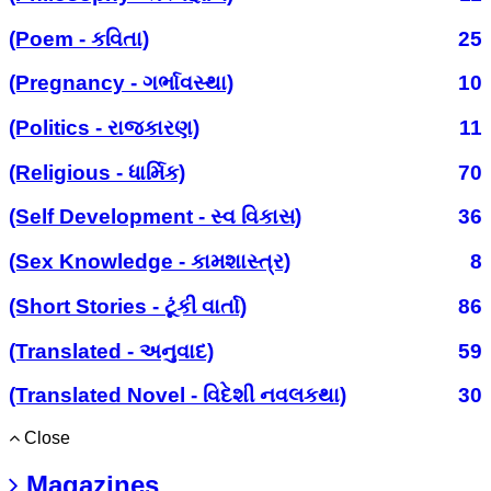
(Poem - કવિતા)
25
(Pregnancy - ગર્ભાવસ્થા)
10
(Politics - રાજકારણ)
11
(Religious - ધાર્મિક)
70
(Self Development - સ્વ વિકાસ)
36
(Sex Knowledge - કામશાસ્ત્ર)
8
(Short Stories - ટૂંકી વાર્તા)
86
(Translated - અનુવાદ)
59
(Translated Novel - વિદેશી નવલકથા)
30
Close
Magazines