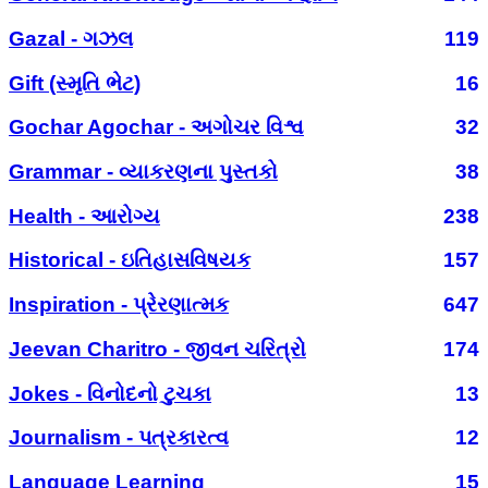
Gazal - ગઝલ
119
Gift (સ્મૃતિ ભેટ)
16
Gochar Agochar - અગોચર વિશ્વ
32
Grammar - વ્યાકરણના પુસ્તકો
38
Health - આરોગ્ય
238
Historical - ઇતિહાસવિષયક
157
Inspiration - પ્રેરણાત્મક
647
Jeevan Charitro - જીવન ચરિત્રો
174
Jokes - વિનોદનો ટુચકા
13
Journalism - પત્રકારત્વ
12
Language Learning
15