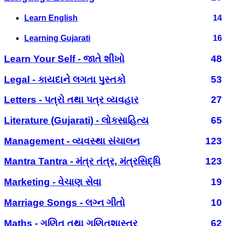
Learn English
14
Learning Gujarati
16
Learn Your Self - જાતે શીખો
48
Legal - કાયદાને લગતા પુસ્તકો
53
Letters - પત્રો તથા પત્ર વ્યવહાર
27
Literature (Gujarati) - લોકસાહિત્ય
65
Management - વ્યવસ્થા સંચાલન
123
Mantra Tantra - મંત્ર તંત્ર, મંત્રસિદ્ધિ
123
Marketing - વેચાણ સેવા
19
Marriage Songs - લગ્ન ગીતો
10
Maths - ગણિત તથા ગણિતશાસ્ત્ર
62