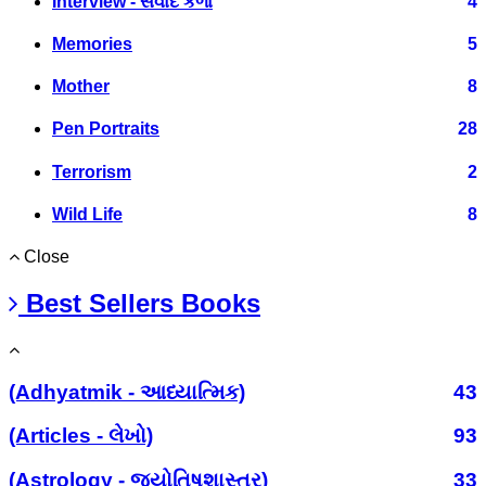
Interview - સંવાદ કળા
4
Memories
5
Mother
8
Pen Portraits
28
Terrorism
2
Wild Life
8
Close
Best Sellers Books
(Adhyatmik - આધ્યાત્મિક)
43
(Articles - લેખો)
93
(Astrology - જ્યોતિષશાસ્ત્ર)
33