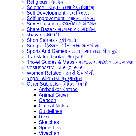
Religious - ધાર્મિક
Science - વિજ્ઞાન તથા ટેકનોલોજી
Self Development - સ્વ વિકાસ
Self Improvement - જીવન-વિકાસ
Sex Education - જાતીય માર્ગદર્શન
Share Bazar - શેરબજાર માર્ગદર્શન
shayari - શાયરી
Short Stories - ટૂંકી વાર્તા
Songs - ફિલ્મના ગીતો તથા લોકગીતો
Sports And Games - રમત ગમત તથા ખેલ કૂદ
Translated books - અનુવાદ
Travel Guides & Maps - પ્રવાસ માર્ગદર્શન તથા નક્શા
Vastushastra - વાસ્તુશાસ્ત્ર
Women Related - સ્ત્રી ઉપયોગી
Yoga - યોગ તથા પ્રાણાયામ
Other Subjects - વિવિધ વિષયો
Ambedkar Kathao
Animal Grown
Cartoon
Critical Notes
Guidelines
Reki
Sketches
Speeches
Vivechan