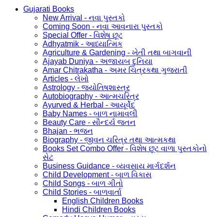
Gujarati Books
New Arrival - નવા પુસ્તકો
Coming Soon - નવા આવનારા પુસ્તકો
Special Offer - વિશેષ છૂટ
Adhyatmik - આધ્યાત્મિક
Agriculture & Gardening - ખેતી તથા બાગવાની
Ajayab Duniya - અજાયબ દુનિયા
Amar Chitrakatha - અમર ચિત્રકથા ગુજરાતી
Articles - લેખો
Astrology - જ્યોતિષશાસ્ત્ર
Autobiography - આત્મચરિત્ર
Ayurved & Herbal - આયૂર્વેદ
Baby Names - બાળ નામાવલી
Beauty Care - સૌન્દર્ય જતન
Bhajan - ભજન
Biography - જીવન ચરિત્ર તથા આત્મકથા
Books Set Combo Offer - વિશેષ છૂટ વાળા પુસ્તકોનો
સેટ
Business Guidance - વ્યવસાય માર્ગદર્શન
Child Development - બાળ વિકાસ
Child Songs - બાળ ગીતો
Child Stories - બાળવાર્તા
English Children Books
Hindi Children Books