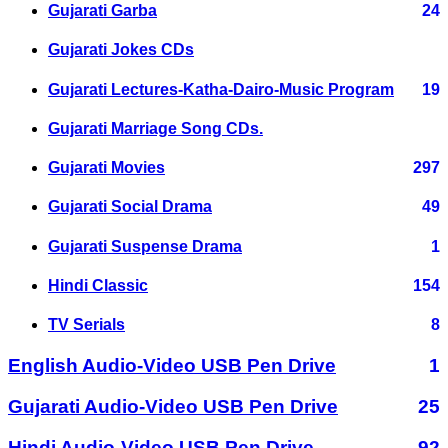
Gujarati Garba
24
Gujarati Jokes CDs
Gujarati Lectures-Katha-Dairo-Music Program
19
Gujarati Marriage Song CDs.
Gujarati Movies
297
Gujarati Social Drama
49
Gujarati Suspense Drama
1
Hindi Classic
154
TV Serials
8
English Audio-Video USB Pen Drive
1
Gujarati Audio-Video USB Pen Drive
25
Hindi Audio-Video USB Pen Drive
92