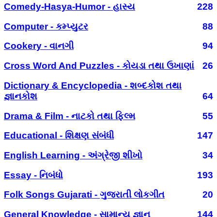
Comedy-Hasya-Humor - હાસ્ય
228
Computer - કમ્પ્યુટર
88
Cookery - વાનગી
94
Cross Word And Puzzles - કોયડા તથા ઉખાણાં
26
Dictionary & Encyclopedia - શબ્દકોશ તથા
જ્ઞાનકોશ
64
Drama & Film - નાટકો તથા ફિલ્મ
55
Educational - શિક્ષણ સંબંધી
147
English Learning - અંગ્રેજી શીખો
34
Essay - નિબંધો
193
Folk Songs Gujarati - ગુજરાતી લોકગીત
20
General Knowledge - સામાન્ય જ્ઞાન
144