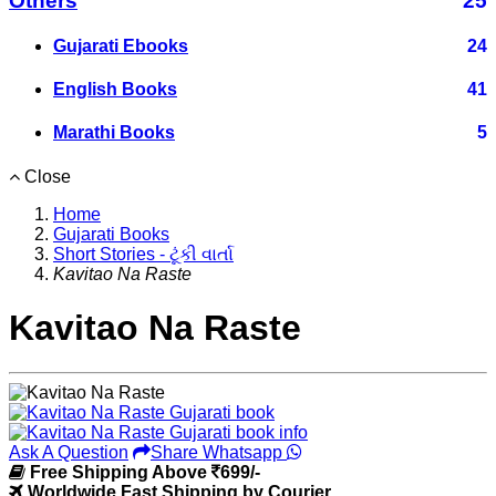
Others
25
Gujarati Ebooks
24
English Books
41
Marathi Books
5
Close
Home
Gujarati Books
Short Stories - ટૂંકી વાર્તા
Kavitao Na Raste
Kavitao Na Raste
Ask A Question
Share Whatsapp
Free Shipping Above
699/-
Worldwide Fast Shipping by Courier