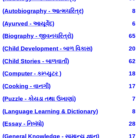
(Autobiography - આત્મચરિત્ર)
8
(Ayurved - આયૂર્વેદ)
6
(Biography - જીવનચરિત્રો)
65
(Child Development - બાળ વિકાસ)
20
(Child Stories - બાળવાર્તા)
62
(Computer - કમ્પ્યુટર )
18
(Cooking - વાનગી)
17
(Puzzle - કોયડા તથા ઉખાણાં)
7
(Language Learning & Dictionary)
8
(Essay - નિબંધો)
28
(General Knowledge - સામાન્ય જ્ઞાન)
17