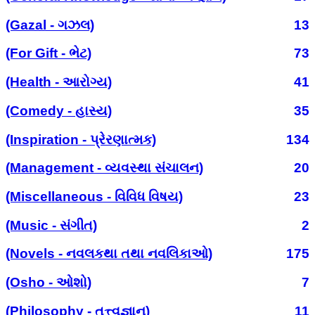
(Gazal - ગઝલ)
13
(For Gift - ભેટ)
73
(Health - આરોગ્ય)
41
(Comedy - હાસ્ય)
35
(Inspiration - પ્રેરણાત્મક)
134
(Management - વ્યવસ્થા સંચાલન)
20
(Miscellaneous - વિવિધ વિષય)
23
(Music - સંગીત)
2
(Novels - નવલકથા તથા નવલિકાઓ)
175
(Osho - ઓશો)
7
(Philosophy - તત્ત્વજ્ઞાન)
11