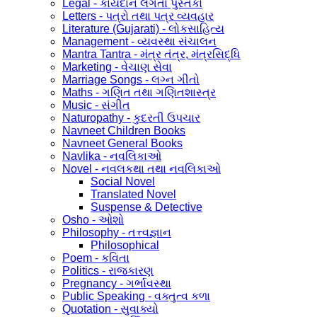
Legal - કાયદાને લગતા પુસ્તકો
Letters - પત્રો તથા પત્ર વ્યવહાર
Literature (Gujarati) - લોકસાહિત્ય
Management - વ્યવસ્થા સંચાલન
Mantra Tantra - મંત્ર તંત્ર, મંત્રસિદ્ધિ
Marketing - વેચાણ સેવા
Marriage Songs - લગ્ન ગીતો
Maths - ગણિત તથા ગણિતશાસ્ત્ર
Music - સંગીત
Naturopathy - કુદરતી ઉપચાર
Navneet Children Books
Navneet General Books
Navlika - નવલિકાઓ
Novel - નવલકથા તથા નવલિકાઓ
Social Novel
Translated Novel
Suspense & Detective
Osho - ઓશો
Philosophy - તત્ત્વજ્ઞાન
Philosophical
Poem - કવિતા
Politics - રાજકારણ
Pregnancy - ગર્ભાવસ્થા
Public Speaking - વક્તુત્વ કળા
Quotation - સુવાક્યો