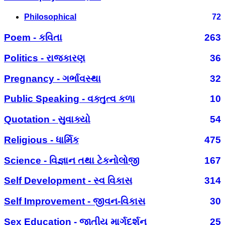
Philosophical
72
Poem - કવિતા
263
Politics - રાજકારણ
36
Pregnancy - ગર્ભાવસ્થા
32
Public Speaking - વક્તુત્વ કળા
10
Quotation - સુવાક્યો
54
Religious - ધાર્મિક
475
Science - વિજ્ઞાન તથા ટેકનોલોજી
167
Self Development - સ્વ વિકાસ
314
Self Improvement - જીવન-વિકાસ
30
Sex Education - જાતીય માર્ગદર્શન
25