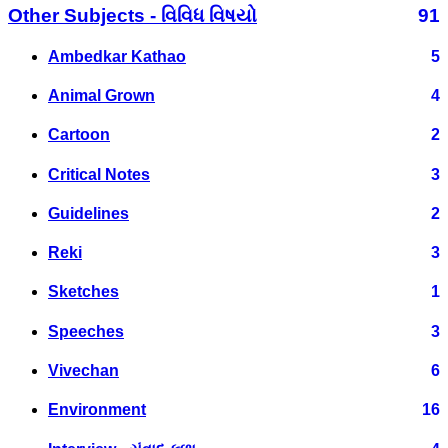
Other Subjects - વિવિધ વિષયો
91
Ambedkar Kathao
5
Animal Grown
4
Cartoon
2
Critical Notes
3
Guidelines
2
Reki
3
Sketches
1
Speeches
3
Vivechan
6
Environment
16