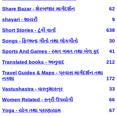
Share Bazar - શેરબજાર માર્ગદર્શન
62
shayari - શાયરી
9
Short Stories - ટૂંકી વાર્તા
638
Songs - ફિલ્મના ગીતો તથા લોકગીતો
30
Sports And Games - રમત ગમત તથા ખેલ કૂદ
41
Translated books - અનુવાદ
212
Travel Guides & Maps - પ્રવાસ માર્ગદર્શન તથા
નક્શા
172
Vastushastra - વાસ્તુશાસ્ત્ર
33
Women Related - સ્ત્રી ઉપયોગી
66
Yoga - યોગ તથા પ્રાણાયામ
67