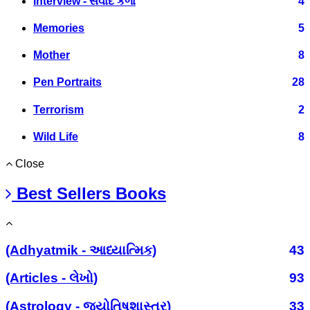
Interview - સંવાદ કળા
4
Memories
5
Mother
8
Pen Portraits
28
Terrorism
2
Wild Life
8
Close
Best Sellers Books
(Adhyatmik - આધ્યાત્મિક)
43
(Articles - લેખો)
93
(Astrology - જ્યોતિષશાસ્ત્ર)
33