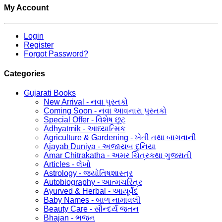
My Account
Login
Register
Forgot Password?
Categories
Gujarati Books
New Arrival - નવા પુસ્તકો
Coming Soon - નવા આવનારા પુસ્તકો
Special Offer - વિશેષ છૂટ
Adhyatmik - આધ્યાત્મિક
Agriculture & Gardening - ખેતી તથા બાગવાની
Ajayab Duniya - અજાયબ દુનિયા
Amar Chitrakatha - અમર ચિત્રકથા ગુજરાતી
Articles - લેખો
Astrology - જ્યોતિષશાસ્ત્ર
Autobiography - આત્મચરિત્ર
Ayurved & Herbal - આયૂર્વેદ
Baby Names - બાળ નામાવલી
Beauty Care - સૌન્દર્ય જતન
Bhajan - ભજન