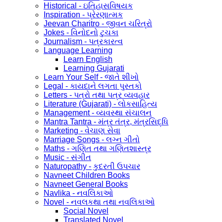
Historical - ઇતિહાસવિષયક
Inspiration - પ્રેરણાત્મક
Jeevan Charitro - જીવન ચરિત્રો
Jokes - વિનોદનો ટુચકા
Journalism - પત્રકારત્વ
Language Learning
Learn English
Learning Gujarati
Learn Your Self - જાતે શીખો
Legal - કાયદાને લગતા પુસ્તકો
Letters - પત્રો તથા પત્ર વ્યવહાર
Literature (Gujarati) - લોકસાહિત્ય
Management - વ્યવસ્થા સંચાલન
Mantra Tantra - મંત્ર તંત્ર, મંત્રસિદ્ધિ
Marketing - વેચાણ સેવા
Marriage Songs - લગ્ન ગીતો
Maths - ગણિત તથા ગણિતશાસ્ત્ર
Music - સંગીત
Naturopathy - કુદરતી ઉપચાર
Navneet Children Books
Navneet General Books
Navlika - નવલિકાઓ
Novel - નવલકથા તથા નવલિકાઓ
Social Novel
Translated Novel