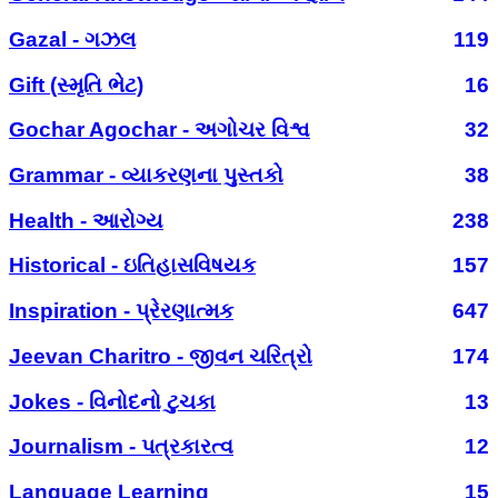
Gazal - ગઝલ
119
Gift (સ્મૃતિ ભેટ)
16
Gochar Agochar - અગોચર વિશ્વ
32
Grammar - વ્યાકરણના પુસ્તકો
38
Health - આરોગ્ય
238
Historical - ઇતિહાસવિષયક
157
Inspiration - પ્રેરણાત્મક
647
Jeevan Charitro - જીવન ચરિત્રો
174
Jokes - વિનોદનો ટુચકા
13
Journalism - પત્રકારત્વ
12
Language Learning
15