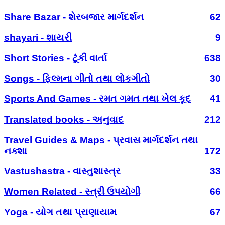
Share Bazar - શેરબજાર માર્ગદર્શન
62
shayari - શાયરી
9
Short Stories - ટૂંકી વાર્તા
638
Songs - ફિલ્મના ગીતો તથા લોકગીતો
30
Sports And Games - રમત ગમત તથા ખેલ કૂદ
41
Translated books - અનુવાદ
212
Travel Guides & Maps - પ્રવાસ માર્ગદર્શન તથા
નક્શા
172
Vastushastra - વાસ્તુશાસ્ત્ર
33
Women Related - સ્ત્રી ઉપયોગી
66
Yoga - યોગ તથા પ્રાણાયામ
67