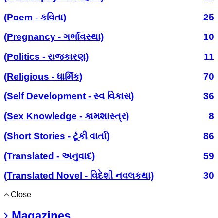
(Poem - કવિતા)
25
(Pregnancy - ગર્ભાવસ્થા)
10
(Politics - રાજકારણ)
11
(Religious - ધાર્મિક)
70
(Self Development - સ્વ વિકાસ)
36
(Sex Knowledge - કામશાસ્ત્ર)
8
(Short Stories - ટૂંકી વાર્તા)
86
(Translated - અનુવાદ)
59
(Translated Novel - વિદેશી નવલકથા)
30
Close
Magazines