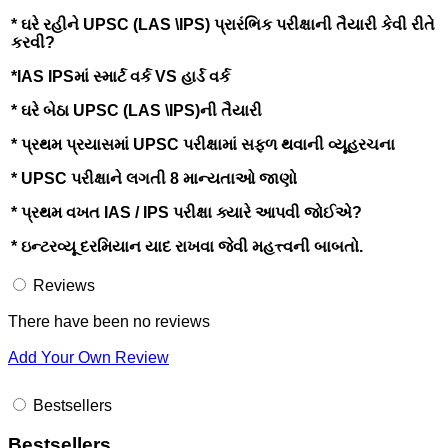
* ઘરે રહીને UPSC (LAS \IPS) પ્રારંભિક પરીક્ષાની તૈયારી કેવી રીતે
કરવી?
*IAS IPSમાં સ્માર્ટ વર્ક VS હાર્ડ વર્ક
* ઘરે બેઠા UPSC (LAS \IPS)ની તૈયારી
* પ્રથમ પ્રયાસમાં UPSC પરીક્ષામાં સફળ થવાની વ્યૂહરચના
* UPSC પરીક્ષાને લગતી 8 માન્યતાઓ જાણો
* પ્રથમ વખત IAS / IPS પરીક્ષા ક્યારે આપવી જોઈએ?
* ઇન્ટરવ્યૂ દરમિયાન યાદ રાખવા જેવી મહત્ત્વની બાબતો.
Reviews
There have been no reviews
Add Your Own Review
Bestsellers
Bestsellers