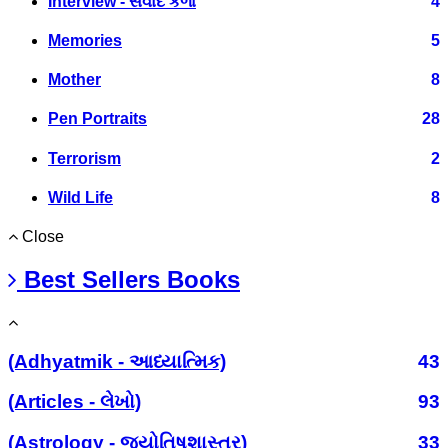
Interview - સંવાદ કળા
4
Memories
5
Mother
8
Pen Portraits
28
Terrorism
2
Wild Life
8
Close
Best Sellers Books
(Adhyatmik - આધ્યાત્મિક)
43
(Articles - લેખો)
93
(Astrology - જ્યોતિષશાસ્ત્ર)
33