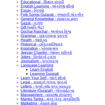
Educational - શિક્ષણ સંબંધી
English Learning - અંગ્રેજી શીખો
Essay - નિબંધો
Folk Songs Gujarati - ગુજરાતી લોકગીત
General Knowledge - સામાન્ય જ્ઞાન
Gazal - ગઝલ
Gift (સ્મૃતિ ભેટ)
Gochar Agochar - અગોચર વિશ્વ
Grammar - વ્યાકરણના પુસ્તકો
Health - આરોગ્ય
Historical - ઇતિહાસવિષયક
Inspiration - પ્રેરણાત્મક
Jeevan Charitro - જીવન ચરિત્રો
Jokes - વિનોદનો ટુચકા
Journalism - પત્રકારત્વ
Language Learning
Learn English
Learning Gujarati
Learn Your Self - જાતે શીખો
Legal - કાયદાને લગતા પુસ્તકો
Letters - પત્રો તથા પત્ર વ્યવહાર
Literature (Gujarati) - લોકસાહિત્ય
Management - વ્યવસ્થા સંચાલન
Mantra Tantra - મંત્ર તંત્ર, મંત્રસિદ્ધિ
Marketing - વેચાણ સેવા