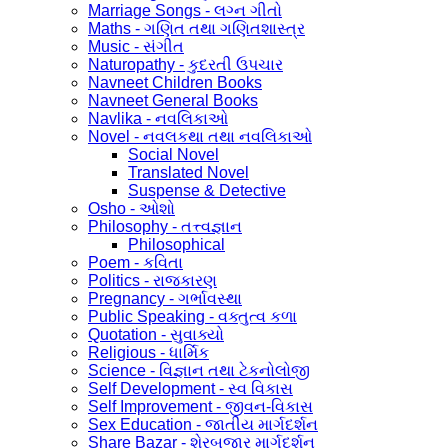
Marriage Songs - લગ્ન ગીતો
Maths - ગણિત તથા ગણિતશાસ્ત્ર
Music - સંગીત
Naturopathy - કુદરતી ઉપચાર
Navneet Children Books
Navneet General Books
Navlika - નવલિકાઓ
Novel - નવલકથા તથા નવલિકાઓ
Social Novel
Translated Novel
Suspense & Detective
Osho - ઓશો
Philosophy - તત્ત્વજ્ઞાન
Philosophical
Poem - કવિતા
Politics - રાજકારણ
Pregnancy - ગર્ભાવસ્થા
Public Speaking - વક્તુત્વ કળા
Quotation - સુવાક્યો
Religious - ધાર્મિક
Science - વિજ્ઞાન તથા ટેકનોલોજી
Self Development - સ્વ વિકાસ
Self Improvement - જીવન-વિકાસ
Sex Education - જાતીય માર્ગદર્શન
Share Bazar - શેરબજાર માર્ગદર્શન