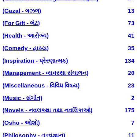
(Gazal - ગઝલ)
13
(For Gift - ભેટ)
73
(Health - આરોગ્ય)
41
(Comedy - હાસ્ય)
35
(Inspiration - પ્રેરણાત્મક)
134
(Management - વ્યવસ્થા સંચાલન)
20
(Miscellaneous - વિવિધ વિષય)
23
(Music - સંગીત)
2
(Novels - નવલકથા તથા નવલિકાઓ)
175
(Osho - ઓશો)
7
(Philosophy - તત્ત્વજ્ઞાન)
11