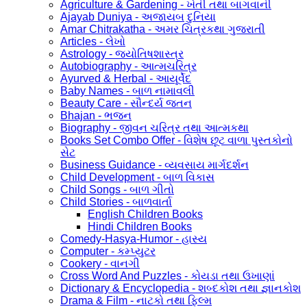
Agriculture & Gardening - ખેતી તથા બાગવાની
Ajayab Duniya - અજાયબ દુનિયા
Amar Chitrakatha - અમર ચિત્રકથા ગુજરાતી
Articles - લેખો
Astrology - જ્યોતિષશાસ્ત્ર
Autobiography - આત્મચરિત્ર
Ayurved & Herbal - આયૂર્વેદ
Baby Names - બાળ નામાવલી
Beauty Care - સૌન્દર્ય જતન
Bhajan - ભજન
Biography - જીવન ચરિત્ર તથા આત્મકથા
Books Set Combo Offer - વિશેષ છૂટ વાળા પુસ્તકોનો
સેટ
Business Guidance - વ્યવસાય માર્ગદર્શન
Child Development - બાળ વિકાસ
Child Songs - બાળ ગીતો
Child Stories - બાળવાર્તા
English Children Books
Hindi Children Books
Comedy-Hasya-Humor - હાસ્ય
Computer - કમ્પ્યુટર
Cookery - વાનગી
Cross Word And Puzzles - કોયડા તથા ઉખાણાં
Dictionary & Encyclopedia - શબ્દકોશ તથા જ્ઞાનકોશ
Drama & Film - નાટકો તથા ફિલ્મ