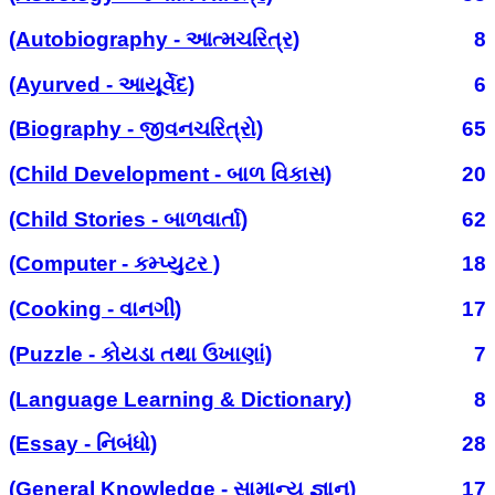
(Autobiography - આત્મચરિત્ર)
8
(Ayurved - આયૂર્વેદ)
6
(Biography - જીવનચરિત્રો)
65
(Child Development - બાળ વિકાસ)
20
(Child Stories - બાળવાર્તા)
62
(Computer - કમ્પ્યુટર )
18
(Cooking - વાનગી)
17
(Puzzle - કોયડા તથા ઉખાણાં)
7
(Language Learning & Dictionary)
8
(Essay - નિબંધો)
28
(General Knowledge - સામાન્ય જ્ઞાન)
17