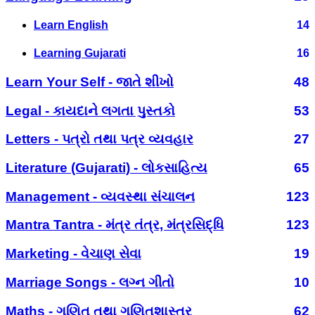
Learn English
14
Learning Gujarati
16
Learn Your Self - જાતે શીખો
48
Legal - કાયદાને લગતા પુસ્તકો
53
Letters - પત્રો તથા પત્ર વ્યવહાર
27
Literature (Gujarati) - લોકસાહિત્ય
65
Management - વ્યવસ્થા સંચાલન
123
Mantra Tantra - મંત્ર તંત્ર, મંત્રસિદ્ધિ
123
Marketing - વેચાણ સેવા
19
Marriage Songs - લગ્ન ગીતો
10
Maths - ગણિત તથા ગણિતશાસ્ત્ર
62