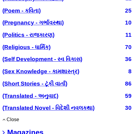
(Poem - કવિતા)
25
(Pregnancy - ગર્ભાવસ્થા)
10
(Politics - રાજકારણ)
11
(Religious - ધાર્મિક)
70
(Self Development - સ્વ વિકાસ)
36
(Sex Knowledge - કામશાસ્ત્ર)
8
(Short Stories - ટૂંકી વાર્તા)
86
(Translated - અનુવાદ)
59
(Translated Novel - વિદેશી નવલકથા)
30
Close
Magazines