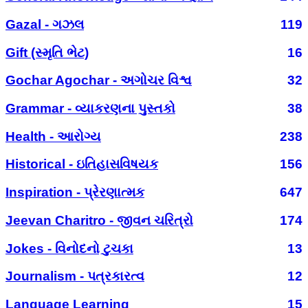
Gazal - ગઝલ
119
Gift (સ્મૃતિ ભેટ)
16
Gochar Agochar - અગોચર વિશ્વ
32
Grammar - વ્યાકરણના પુસ્તકો
38
Health - આરોગ્ય
238
Historical - ઇતિહાસવિષયક
156
Inspiration - પ્રેરણાત્મક
647
Jeevan Charitro - જીવન ચરિત્રો
174
Jokes - વિનોદનો ટુચકા
13
Journalism - પત્રકારત્વ
12
Language Learning
15