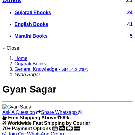
Others
25
Gujarati Ebooks
24
English Books
41
Marathi Books
5
Close
Home
Gujarati Books
General Knowledge - સામાન્ય જ્ઞાન
Gyan Sagar
Gyan Sagar
Ask A Question
Share Whatsapp
Free Shipping Above
699/-
Worldwide Fast Shipping by Courier
70+ Payment Options
Join Our WhatsApp Group