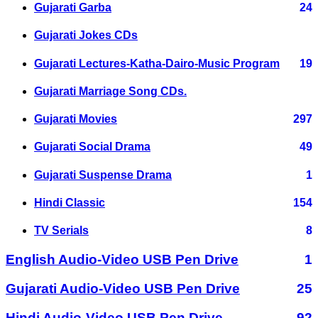
Gujarati Garba
24
Gujarati Jokes CDs
Gujarati Lectures-Katha-Dairo-Music Program
19
Gujarati Marriage Song CDs.
Gujarati Movies
297
Gujarati Social Drama
49
Gujarati Suspense Drama
1
Hindi Classic
154
TV Serials
8
English Audio-Video USB Pen Drive
1
Gujarati Audio-Video USB Pen Drive
25
Hindi Audio-Video USB Pen Drive
92