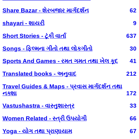
Share Bazar - શેરબજાર માર્ગદર્શન
62
shayari - શાયરી
9
Short Stories - ટૂંકી વાર્તા
637
Songs - ફિલ્મના ગીતો તથા લોકગીતો
30
Sports And Games - રમત ગમત તથા ખેલ કૂદ
41
Translated books - અનુવાદ
212
Travel Guides & Maps - પ્રવાસ માર્ગદર્શન તથા
નક્શા
172
Vastushastra - વાસ્તુશાસ્ત્ર
33
Women Related - સ્ત્રી ઉપયોગી
66
Yoga - યોગ તથા પ્રાણાયામ
67