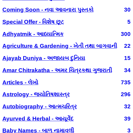
Coming Soon - નવા આવનારા પુસ્તકો
30
Special Offer - વિશેષ છૂટ
5
Adhyatmik - આધ્યાત્મિક
300
Agriculture & Gardening - ખેતી તથા બાગવાની
22
Ajayab Duniya - અજાયબ દુનિયા
15
Amar Chitrakatha - અમર ચિત્રકથા ગુજરાતી
34
Articles - લેખો
735
Astrology - જ્યોતિષશાસ્ત્ર
296
Autobiography - આત્મચરિત્ર
32
Ayurved & Herbal - આયૂર્વેદ
39
Baby Names - બાળ નામાવલી
3