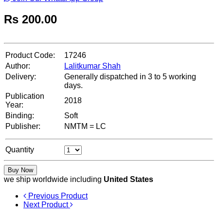
Rs
200.00
Product Code:
17246
Author:
Lalitkumar Shah
Delivery:
Generally dispatched in 3 to 5 working
days.
Publication
2018
Year:
Binding:
Soft
Publisher:
NMTM = LC
Quantity
Buy Now
we ship worldwide including
United States
Previous Product
Next Product