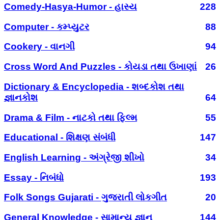
Comedy-Hasya-Humor - હાસ્ય
228
Computer - કમ્પ્યુટર
88
Cookery - વાનગી
94
Cross Word And Puzzles - કોયડા તથા ઉખાણાં
26
Dictionary & Encyclopedia - શબ્દકોશ તથા
જ્ઞાનકોશ
64
Drama & Film - નાટકો તથા ફિલ્મ
55
Educational - શિક્ષણ સંબંધી
147
English Learning - અંગ્રેજી શીખો
34
Essay - નિબંધો
193
Folk Songs Gujarati - ગુજરાતી લોકગીત
20
General Knowledge - સામાન્ય જ્ઞાન
144