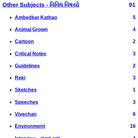
Other Subjects - વિવિધ વિષયો
91
Ambedkar Kathao
5
Animal Grown
4
Cartoon
2
Critical Notes
3
Guidelines
2
Reki
3
Sketches
1
Speeches
3
Vivechan
6
Environment
16