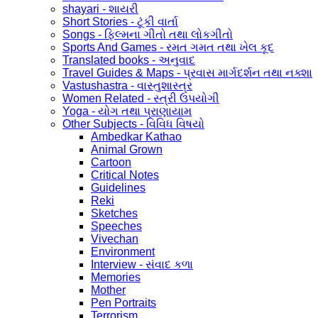
shayari - શાયરી
Short Stories - ટૂંકી વાર્તા
Songs - ફિલ્મના ગીતો તથા લોકગીતો
Sports And Games - રમત ગમત તથા ખેલ કૂદ
Translated books - અનુવાદ
Travel Guides & Maps - પ્રવાસ માર્ગદર્શન તથા નક્શા
Vastushastra - વાસ્તુશાસ્ત્ર
Women Related - સ્ત્રી ઉપયોગી
Yoga - યોગ તથા પ્રાણાયામ
Other Subjects - વિવિધ વિષયો
Ambedkar Kathao
Animal Grown
Cartoon
Critical Notes
Guidelines
Reki
Sketches
Speeches
Vivechan
Environment
Interview - સંવાદ કળા
Memories
Mother
Pen Portraits
Terrorism