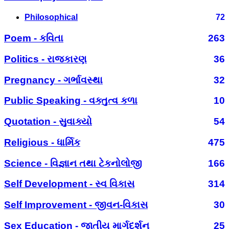
Philosophical
72
Poem - કવિતા
263
Politics - રાજકારણ
36
Pregnancy - ગર્ભાવસ્થા
32
Public Speaking - વક્તુત્વ કળા
10
Quotation - સુવાક્યો
54
Religious - ધાર્મિક
475
Science - વિજ્ઞાન તથા ટેકનોલોજી
166
Self Development - સ્વ વિકાસ
314
Self Improvement - જીવન-વિકાસ
30
Sex Education - જાતીય માર્ગદર્શન
25