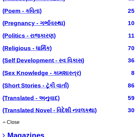
(Poem - કવિતા)
25
(Pregnancy - ગર્ભાવસ્થા)
10
(Politics - રાજકારણ)
11
(Religious - ધાર્મિક)
70
(Self Development - સ્વ વિકાસ)
36
(Sex Knowledge - કામશાસ્ત્ર)
8
(Short Stories - ટૂંકી વાર્તા)
86
(Translated - અનુવાદ)
59
(Translated Novel - વિદેશી નવલકથા)
30
Close
Magazines