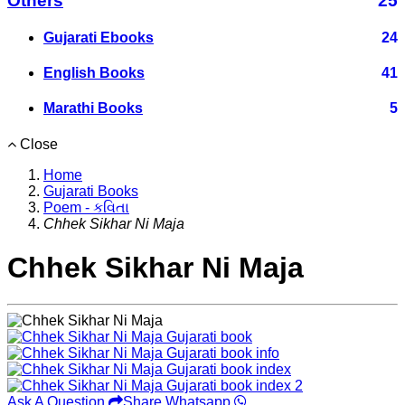
Others
25
Gujarati Ebooks
24
English Books
41
Marathi Books
5
Close
Home
Gujarati Books
Poem - કવિતા
Chhek Sikhar Ni Maja
Chhek Sikhar Ni Maja
Ask A Question
Share Whatsapp