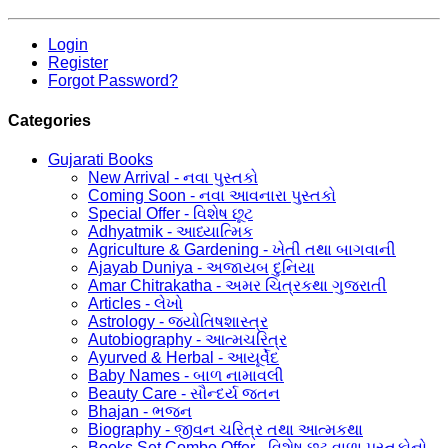
Login
Register
Forgot Password?
Categories
Gujarati Books
New Arrival - નવા પુસ્તકો
Coming Soon - નવા આવનારા પુસ્તકો
Special Offer - વિશેષ છૂટ
Adhyatmik - આધ્યાત્મિક
Agriculture & Gardening - ખેતી તથા બાગવાની
Ajayab Duniya - અજાયબ દુનિયા
Amar Chitrakatha - અમર ચિત્રકથા ગુજરાતી
Articles - લેખો
Astrology - જ્યોતિષશાસ્ત્ર
Autobiography - આત્મચરિત્ર
Ayurved & Herbal - આયૂર્વેદ
Baby Names - બાળ નામાવલી
Beauty Care - સૌન્દર્ય જતન
Bhajan - ભજન
Biography - જીવન ચરિત્ર તથા આત્મકથા
Books Set Combo Offer - વિશેષ છૂટ વાળા પુસ્તકોનો