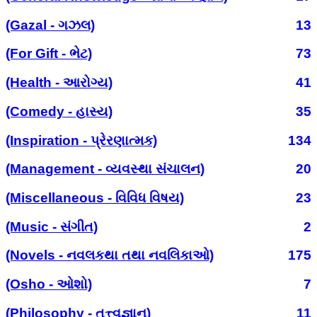
(Gazal - ગઝલ)
13
(For Gift - ભેટ)
73
(Health - આરોગ્ય)
41
(Comedy - હાસ્ય)
35
(Inspiration - પ્રેરણાત્મક)
134
(Management - વ્યવસ્થા સંચાલન)
20
(Miscellaneous - વિવિધ વિષય)
23
(Music - સંગીત)
2
(Novels - નવલકથા તથા નવલિકાઓ)
175
(Osho - ઓશો)
7
(Philosophy - તત્ત્વજ્ઞાન)
11