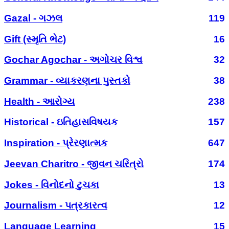
Gazal - ગઝલ
119
Gift (સ્મૃતિ ભેટ)
16
Gochar Agochar - અગોચર વિશ્વ
32
Grammar - વ્યાકરણના પુસ્તકો
38
Health - આરોગ્ય
238
Historical - ઇતિહાસવિષયક
157
Inspiration - પ્રેરણાત્મક
647
Jeevan Charitro - જીવન ચરિત્રો
174
Jokes - વિનોદનો ટુચકા
13
Journalism - પત્રકારત્વ
12
Language Learning
15