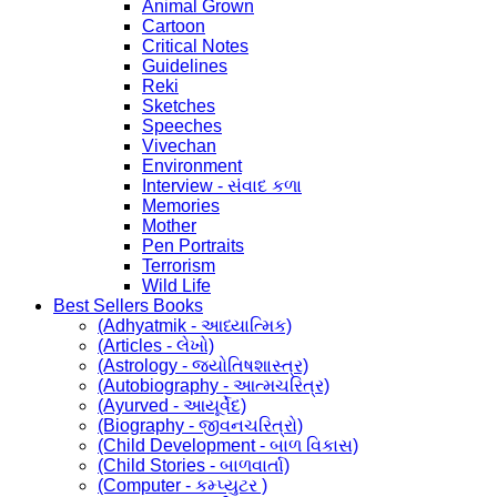
Animal Grown
Cartoon
Critical Notes
Guidelines
Reki
Sketches
Speeches
Vivechan
Environment
Interview - સંવાદ કળા
Memories
Mother
Pen Portraits
Terrorism
Wild Life
Best Sellers Books
(Adhyatmik - આધ્યાત્મિક)
(Articles - લેખો)
(Astrology - જ્યોતિષશાસ્ત્ર)
(Autobiography - આત્મચરિત્ર)
(Ayurved - આયૂર્વેદ)
(Biography - જીવનચરિત્રો)
(Child Development - બાળ વિકાસ)
(Child Stories - બાળવાર્તા)
(Computer - કમ્પ્યુટર )