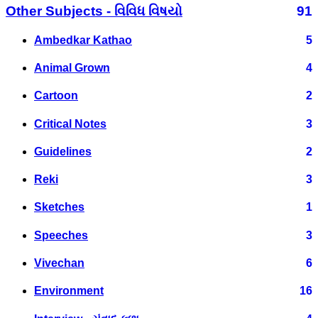
Other Subjects - વિવિધ વિષયો
91
Ambedkar Kathao
5
Animal Grown
4
Cartoon
2
Critical Notes
3
Guidelines
2
Reki
3
Sketches
1
Speeches
3
Vivechan
6
Environment
16