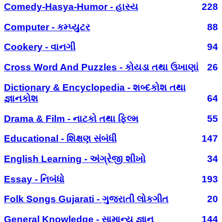
Comedy-Hasya-Humor - હાસ્ય
228
Computer - કમ્પ્યુટર
88
Cookery - વાનગી
94
Cross Word And Puzzles - કોયડા તથા ઉખાણાં
26
Dictionary & Encyclopedia - શબ્દકોશ તથા
જ્ઞાનકોશ
64
Drama & Film - નાટકો તથા ફિલ્મ
55
Educational - શિક્ષણ સંબંધી
147
English Learning - અંગ્રેજી શીખો
34
Essay - નિબંધો
193
Folk Songs Gujarati - ગુજરાતી લોકગીત
20
General Knowledge - સામાન્ય જ્ઞાન
144