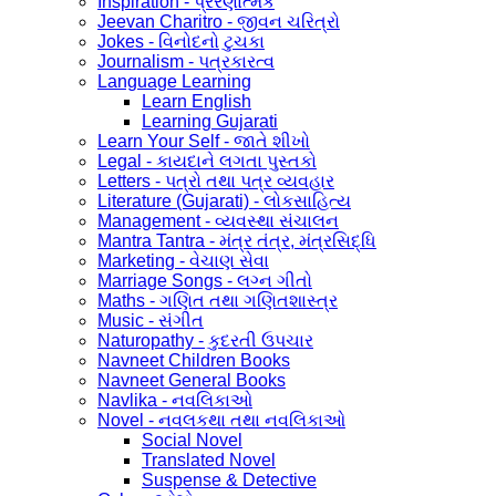
Inspiration - પ્રેરણાત્મક
Jeevan Charitro - જીવન ચરિત્રો
Jokes - વિનોદનો ટુચકા
Journalism - પત્રકારત્વ
Language Learning
Learn English
Learning Gujarati
Learn Your Self - જાતે શીખો
Legal - કાયદાને લગતા પુસ્તકો
Letters - પત્રો તથા પત્ર વ્યવહાર
Literature (Gujarati) - લોકસાહિત્ય
Management - વ્યવસ્થા સંચાલન
Mantra Tantra - મંત્ર તંત્ર, મંત્રસિદ્ધિ
Marketing - વેચાણ સેવા
Marriage Songs - લગ્ન ગીતો
Maths - ગણિત તથા ગણિતશાસ્ત્ર
Music - સંગીત
Naturopathy - કુદરતી ઉપચાર
Navneet Children Books
Navneet General Books
Navlika - નવલિકાઓ
Novel - નવલકથા તથા નવલિકાઓ
Social Novel
Translated Novel
Suspense & Detective