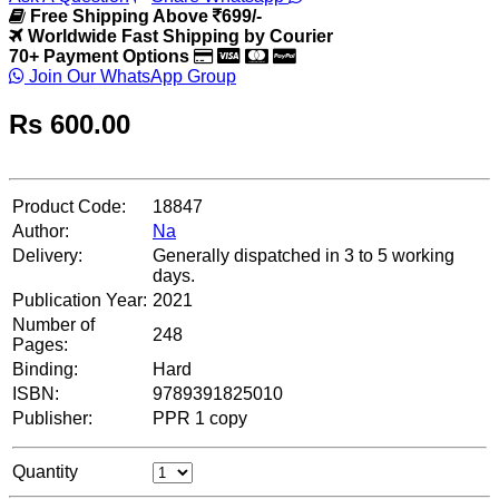
Free Shipping Above
699/-
Worldwide Fast Shipping by Courier
70+ Payment Options
Join Our WhatsApp Group
Rs
600.00
Product Code:
18847
Author:
Na
Delivery:
Generally dispatched in 3 to 5 working
days.
Publication Year:
2021
Number of
248
Pages:
Binding:
Hard
ISBN:
9789391825010
Publisher:
PPR 1 copy
Quantity