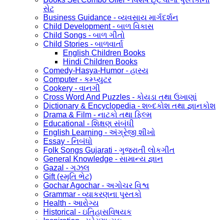
સેટ
Business Guidance - વ્યવસાય માર્ગદર્શન
Child Development - બાળ વિકાસ
Child Songs - બાળ ગીતો
Child Stories - બાળવાર્તા
English Children Books
Hindi Children Books
Comedy-Hasya-Humor - હાસ્ય
Computer - કમ્પ્યુટર
Cookery - વાનગી
Cross Word And Puzzles - કોયડા તથા ઉખાણાં
Dictionary & Encyclopedia - શબ્દકોશ તથા જ્ઞાનકોશ
Drama & Film - નાટકો તથા ફિલ્મ
Educational - શિક્ષણ સંબંધી
English Learning - અંગ્રેજી શીખો
Essay - નિબંધો
Folk Songs Gujarati - ગુજરાતી લોકગીત
General Knowledge - સામાન્ય જ્ઞાન
Gazal - ગઝલ
Gift (સ્મૃતિ ભેટ)
Gochar Agochar - અગોચર વિશ્વ
Grammar - વ્યાકરણના પુસ્તકો
Health - આરોગ્ય
Historical - ઇતિહાસવિષયક