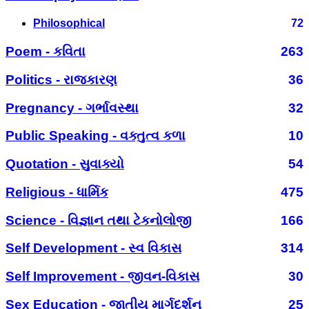
Philosophical
72
Poem - કવિતા
263
Politics - રાજકારણ
36
Pregnancy - ગર્ભાવસ્થા
32
Public Speaking - વક્તુત્વ કળા
10
Quotation - સુવાક્યો
54
Religious - ધાર્મિક
475
Science - વિજ્ઞાન તથા ટેકનોલોજી
166
Self Development - સ્વ વિકાસ
314
Self Improvement - જીવન-વિકાસ
30
Sex Education - જાતીય માર્ગદર્શન
25