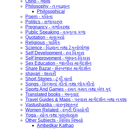
Osho - ઓશો
Philosophy - તત્ત્વજ્ઞાન
Philosophical
Poem - કવિતા
Politics - રાજકારણ
Pregnancy - ગર્ભાવસ્થા
Public Speaking - વક્તુત્વ કળા
Quotation - સુવાક્યો
Religious - ધાર્મિક
Science - વિજ્ઞાન તથા ટેકનોલોજી
Self Development - સ્વ વિકાસ
Self Improvement - જીવન-વિકાસ
Sex Education - જાતીય માર્ગદર્શન
Share Bazar - શેરબજાર માર્ગદર્શન
shayari - શાયરી
Short Stories - ટૂંકી વાર્તા
Songs - ફિલ્મના ગીતો તથા લોકગીતો
Sports And Games - રમત ગમત તથા ખેલ કૂદ
Translated books - અનુવાદ
Travel Guides & Maps - પ્રવાસ માર્ગદર્શન તથા નક્શા
Vastushastra - વાસ્તુશાસ્ત્ર
Women Related - સ્ત્રી ઉપયોગી
Yoga - યોગ તથા પ્રાણાયામ
Other Subjects - વિવિધ વિષયો
Ambedkar Kathao