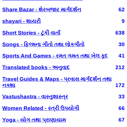
Share Bazar - શેરબજાર માર્ગદર્શન
62
shayari - શાયરી
9
Short Stories - ટૂંકી વાર્તા
638
Songs - ફિલ્મના ગીતો તથા લોકગીતો
30
Sports And Games - રમત ગમત તથા ખેલ કૂદ
41
Translated books - અનુવાદ
212
Travel Guides & Maps - પ્રવાસ માર્ગદર્શન તથા
નક્શા
172
Vastushastra - વાસ્તુશાસ્ત્ર
33
Women Related - સ્ત્રી ઉપયોગી
66
Yoga - યોગ તથા પ્રાણાયામ
67