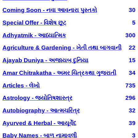
Coming Soon - નવા આવનારા પુસ્તકો
30
Special Offer - વિશેષ છૂટ
5
Adhyatmik - આધ્યાત્મિક
300
Agriculture & Gardening - ખેતી તથા બાગવાની
22
Ajayab Duniya - અજાયબ દુનિયા
15
Amar Chitrakatha - અમર ચિત્રકથા ગુજરાતી
34
Articles - લેખો
735
Astrology - જ્યોતિષશાસ્ત્ર
296
Autobiography - આત્મચરિત્ર
32
Ayurved & Herbal - આયૂર્વેદ
39
Baby Names - બાળ નામાવલી
3