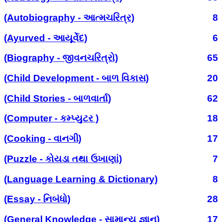
(Autobiography - આત્મચરિત્ર)
8
(Ayurved - આયૂર્વેદ)
6
(Biography - જીવનચરિત્રો)
65
(Child Development - બાળ વિકાસ)
20
(Child Stories - બાળવાર્તા)
62
(Computer - કમ્પ્યુટર )
18
(Cooking - વાનગી)
17
(Puzzle - કોયડા તથા ઉખાણાં)
7
(Language Learning & Dictionary)
8
(Essay - નિબંધો)
28
(General Knowledge - સામાન્ય જ્ઞાન)
17