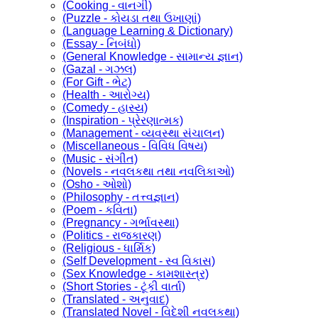
(Cooking - વાનગી)
(Puzzle - કોયડા તથા ઉખાણાં)
(Language Learning & Dictionary)
(Essay - નિબંધો)
(General Knowledge - સામાન્ય જ્ઞાન)
(Gazal - ગઝલ)
(For Gift - ભેટ)
(Health - આરોગ્ય)
(Comedy - હાસ્ય)
(Inspiration - પ્રેરણાત્મક)
(Management - વ્યવસ્થા સંચાલન)
(Miscellaneous - વિવિધ વિષય)
(Music - સંગીત)
(Novels - નવલકથા તથા નવલિકાઓ)
(Osho - ઓશો)
(Philosophy - તત્ત્વજ્ઞાન)
(Poem - કવિતા)
(Pregnancy - ગર્ભાવસ્થા)
(Politics - રાજકારણ)
(Religious - ધાર્મિક)
(Self Development - સ્વ વિકાસ)
(Sex Knowledge - કામશાસ્ત્ર)
(Short Stories - ટૂંકી વાર્તા)
(Translated - અનુવાદ)
(Translated Novel - વિદેશી નવલકથા)