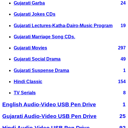
Gujarati Garba
24
Gujarati Jokes CDs
Gujarati Lectures-Katha-Dairo-Music Program
19
Gujarati Marriage Song CDs.
Gujarati Movies
297
Gujarati Social Drama
49
Gujarati Suspense Drama
1
Hindi Classic
154
TV Serials
8
English Audio-Video USB Pen Drive
1
Gujarati Audio-Video USB Pen Drive
25
Hindi Audio-Video USB Pen Drive
92