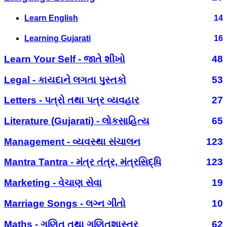
Learn English
14
Learning Gujarati
16
Learn Your Self - જાતે શીખો
48
Legal - કાયદાને લગતા પુસ્તકો
53
Letters - પત્રો તથા પત્ર વ્યવહાર
27
Literature (Gujarati) - લોકસાહિત્ય
65
Management - વ્યવસ્થા સંચાલન
123
Mantra Tantra - મંત્ર તંત્ર, મંત્રસિદ્ધિ
123
Marketing - વેચાણ સેવા
19
Marriage Songs - લગ્ન ગીતો
10
Maths - ગણિત તથા ગણિતશાસ્ત્ર
62