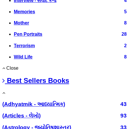
Interview - સંવાદ કળા
4
Memories
5
Mother
8
Pen Portraits
28
Terrorism
2
Wild Life
8
Close
Best Sellers Books
(Adhyatmik - આધ્યાત્મિક)
43
(Articles - લેખો)
93
(Astrology - જ્યોતિષશાસ્ત્ર)
33