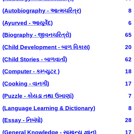
(Autobiography - આત્મચરિત્ર)
8
(Ayurved - આયૂર્વેદ)
6
(Biography - જીવનચરિત્રો)
65
(Child Development - બાળ વિકાસ)
20
(Child Stories - બાળવાર્તા)
62
(Computer - કમ્પ્યુટર )
18
(Cooking - વાનગી)
17
(Puzzle - કોયડા તથા ઉખાણાં)
7
(Language Learning & Dictionary)
8
(Essay - નિબંધો)
28
(General Knowledge - સામાન્ય જ્ઞાન)
17