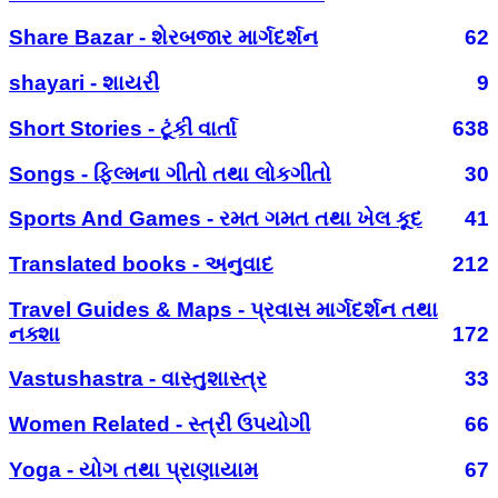
Share Bazar - શેરબજાર માર્ગદર્શન
62
shayari - શાયરી
9
Short Stories - ટૂંકી વાર્તા
638
Songs - ફિલ્મના ગીતો તથા લોકગીતો
30
Sports And Games - રમત ગમત તથા ખેલ કૂદ
41
Translated books - અનુવાદ
212
Travel Guides & Maps - પ્રવાસ માર્ગદર્શન તથા
નક્શા
172
Vastushastra - વાસ્તુશાસ્ત્ર
33
Women Related - સ્ત્રી ઉપયોગી
66
Yoga - યોગ તથા પ્રાણાયામ
67