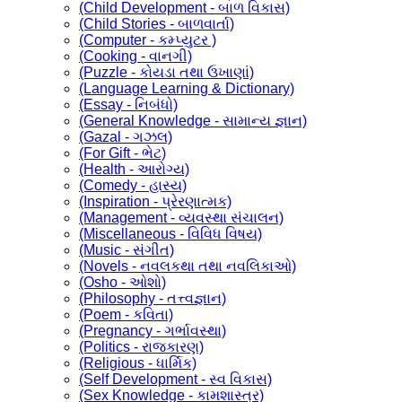
(Child Development - બાળ વિકાસ)
(Child Stories - બાળવાર્તા)
(Computer - કમ્પ્યુટર )
(Cooking - વાનગી)
(Puzzle - કોયડા તથા ઉખાણાં)
(Language Learning & Dictionary)
(Essay - નિબંધો)
(General Knowledge - સામાન્ય જ્ઞાન)
(Gazal - ગઝલ)
(For Gift - ભેટ)
(Health - આરોગ્ય)
(Comedy - હાસ્ય)
(Inspiration - પ્રેરણાત્મક)
(Management - વ્યવસ્થા સંચાલન)
(Miscellaneous - વિવિધ વિષય)
(Music - સંગીત)
(Novels - નવલકથા તથા નવલિકાઓ)
(Osho - ઓશો)
(Philosophy - તત્ત્વજ્ઞાન)
(Poem - કવિતા)
(Pregnancy - ગર્ભાવસ્થા)
(Politics - રાજકારણ)
(Religious - ધાર્મિક)
(Self Development - સ્વ વિકાસ)
(Sex Knowledge - કામશાસ્ત્ર)