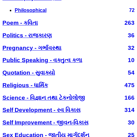
Philosophical
72
Poem - કવિતા
263
Politics - રાજકારણ
36
Pregnancy - ગર્ભાવસ્થા
32
Public Speaking - વક્તુત્વ કળા
10
Quotation - સુવાક્યો
54
Religious - ધાર્મિક
475
Science - વિજ્ઞાન તથા ટેકનોલોજી
166
Self Development - સ્વ વિકાસ
314
Self Improvement - જીવન-વિકાસ
30
Sex Education - જાતીય માર્ગદર્શન
25