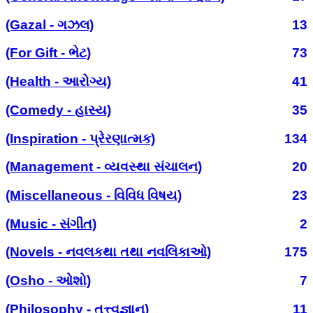
(Gazal - ગઝલ)
13
(For Gift - ભેટ)
73
(Health - આરોગ્ય)
41
(Comedy - હાસ્ય)
35
(Inspiration - પ્રેરણાત્મક)
134
(Management - વ્યવસ્થા સંચાલન)
20
(Miscellaneous - વિવિધ વિષય)
23
(Music - સંગીત)
2
(Novels - નવલકથા તથા નવલિકાઓ)
175
(Osho - ઓશો)
7
(Philosophy - તત્ત્વજ્ઞાન)
11