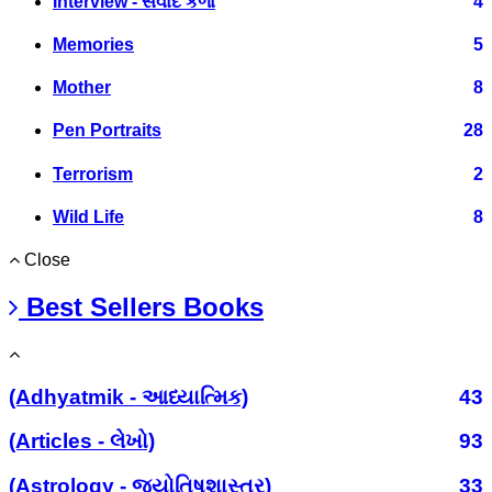
Interview - સંવાદ કળા
4
Memories
5
Mother
8
Pen Portraits
28
Terrorism
2
Wild Life
8
Close
Best Sellers Books
(Adhyatmik - આધ્યાત્મિક)
43
(Articles - લેખો)
93
(Astrology - જ્યોતિષશાસ્ત્ર)
33