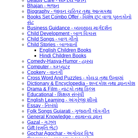
Beauty Care - સૌન્દર્ય જતન
Bhajan - ભજન
Biography - જીવન ચરિત્ર તથા આત્મકથા
Books Set Combo Offer - વિશેષ છૂટ વાળા પુસ્તકોનો
સેટ
Business Guidance - વ્યવસાય માર્ગદર્શન
Child Development - બાળ વિકાસ
Child Songs - બાળ ગીતો
Child Stories - બાળવાર્તા
English Children Books
Hindi Children Books
Comedy-Hasya-Humor - હાસ્ય
Computer - કમ્પ્યુટર
Cookery - વાનગી
Cross Word And Puzzles - કોયડા તથા ઉખાણાં
Dictionary & Encyclopedia - શબ્દકોશ તથા જ્ઞાનકોશ
Drama & Film - નાટકો તથા ફિલ્મ
Educational - શિક્ષણ સંબંધી
English Learning - અંગ્રેજી શીખો
Essay - નિબંધો
Folk Songs Gujarati - ગુજરાતી લોકગીત
General Knowledge - સામાન્ય જ્ઞાન
Gazal - ગઝલ
Gift (સ્મૃતિ ભેટ)
Gochar Agochar - અગોચર વિશ્વ