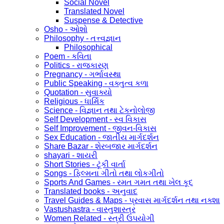
Social Novel
Translated Novel
Suspense & Detective
Osho - ઓશો
Philosophy - તત્ત્વજ્ઞાન
Philosophical
Poem - કવિતા
Politics - રાજકારણ
Pregnancy - ગર્ભાવસ્થા
Public Speaking - વક્તુત્વ કળા
Quotation - સુવાક્યો
Religious - ધાર્મિક
Science - વિજ્ઞાન તથા ટેકનોલોજી
Self Development - સ્વ વિકાસ
Self Improvement - જીવન-વિકાસ
Sex Education - જાતીય માર્ગદર્શન
Share Bazar - શેરબજાર માર્ગદર્શન
shayari - શાયરી
Short Stories - ટૂંકી વાર્તા
Songs - ફિલ્મના ગીતો તથા લોકગીતો
Sports And Games - રમત ગમત તથા ખેલ કૂદ
Translated books - અનુવાદ
Travel Guides & Maps - પ્રવાસ માર્ગદર્શન તથા નક્શા
Vastushastra - વાસ્તુશાસ્ત્ર
Women Related - સ્ત્રી ઉપયોગી