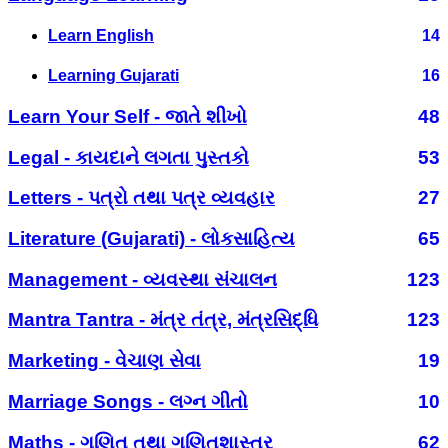
Learn English
14
Learning Gujarati
16
Learn Your Self - જાતે શીખો
48
Legal - કાયદાને લગતા પુસ્તકો
53
Letters - પત્રો તથા પત્ર વ્યવહાર
27
Literature (Gujarati) - લોકસાહિત્ય
65
Management - વ્યવસ્થા સંચાલન
123
Mantra Tantra - મંત્ર તંત્ર, મંત્રસિદ્ધિ
123
Marketing - વેચાણ સેવા
19
Marriage Songs - લગ્ન ગીતો
10
Maths - ગણિત તથા ગણિતશાસ્ત્ર
62