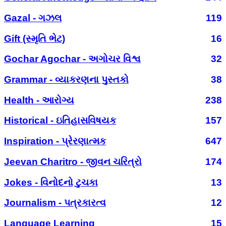
Gazal - ગઝલ
119
Gift (સ્મૃતિ ભેટ)
16
Gochar Agochar - અગોચર વિશ્વ
32
Grammar - વ્યાકરણના પુસ્તકો
38
Health - આરોગ્ય
238
Historical - ઇતિહાસવિષયક
157
Inspiration - પ્રેરણાત્મક
647
Jeevan Charitro - જીવન ચરિત્રો
174
Jokes - વિનોદનો ટુચકા
13
Journalism - પત્રકારત્વ
12
Language Learning
15