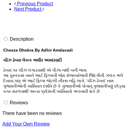
Previous Product
Next Product
Description
Cheeze Dhebra
By Adhir Amdavadi
ચીઝ ઢેબરા લેખક અધીર અમદાવાદી
ઢેબરા પર ચીઝ લગાડવાથી એ પીઝા નથી બની જતા.
આ પુસ્તકમાં તમને આર્ટ ફિલ્મની જેમ રોજબરોજની જિંદગીની ઝલક ભલે
દેખાય,પણ એ આર્ટ ફિલ્મ જેટલી નીરસ નહિ લાગે, 'ચીઝ ઢેબરાં' નામ
ગુજરાતીઓની ખાસિયત દર્શાવે છે કે ગુજરાતીઓ પોતાનું ગુજરાતીપણું છોડ્યા
વગર સરળતાથી અન્ય પ્રદેશની ખાસિયતો અપનાવી શકે છે.
Reviews
There have been no reviews
Add Your Own Review