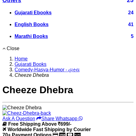
Others
25
Gujarati Ebooks
24
English Books
41
Marathi Books
5
Close
Home
Gujarati Books
Comedy-Hasya-Humor - હાસ્ય
Cheeze Dhebra
Cheeze Dhebra
Ask A Question
Share Whatsapp
Free Shipping Above
699/-
Worldwide Fast Shipping by Courier
70+ Payment Options