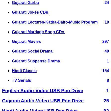
Gujarati Garba
24
Gujarati Jokes CDs
Gujarati Lectures-Katha-Dairo-Music Program
19
Gujarati Marriage Song CDs.
Gujarati Movies
297
Gujarati Social Drama
49
Gujarati Suspense Drama
1
Hindi Classic
154
TV Serials
8
English Audio-Video USB Pen Drive
1
Gujarati Audio-Video USB Pen Drive
25
Hindi Audio-Video USB Pen Drive
92