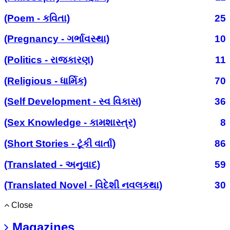
(Poem - કવિતા)
25
(Pregnancy - ગર્ભાવસ્થા)
10
(Politics - રાજકારણ)
11
(Religious - ધાર્મિક)
70
(Self Development - સ્વ વિકાસ)
36
(Sex Knowledge - કામશાસ્ત્ર)
8
(Short Stories - ટૂંકી વાર્તા)
86
(Translated - અનુવાદ)
59
(Translated Novel - વિદેશી નવલકથા)
30
Close
Magazines