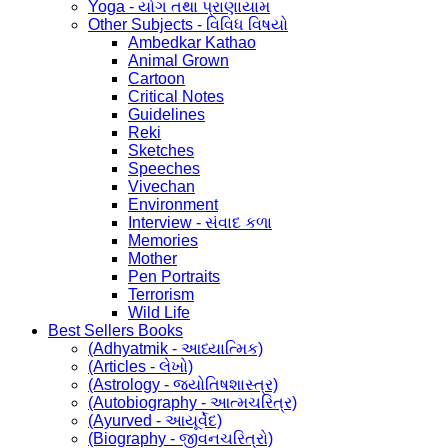
Yoga - યોગ તથા પ્રાણાયામ
Other Subjects - વિવિધ વિષયો
Ambedkar Kathao
Animal Grown
Cartoon
Critical Notes
Guidelines
Reki
Sketches
Speeches
Vivechan
Environment
Interview - સંવાદ કળા
Memories
Mother
Pen Portraits
Terrorism
Wild Life
Best Sellers Books
(Adhyatmik - આધ્યાત્મિક)
(Articles - લેખો)
(Astrology - જ્યોતિષશાસ્ત્ર)
(Autobiography - આત્મચરિત્ર)
(Ayurved - આયૂર્વેદ)
(Biography - જીવનચરિત્રો)