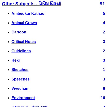
Other Subjects - વિવિધ વિષયો
91
Ambedkar Kathao
5
Animal Grown
4
Cartoon
2
Critical Notes
3
Guidelines
2
Reki
3
Sketches
1
Speeches
3
Vivechan
6
Environment
16