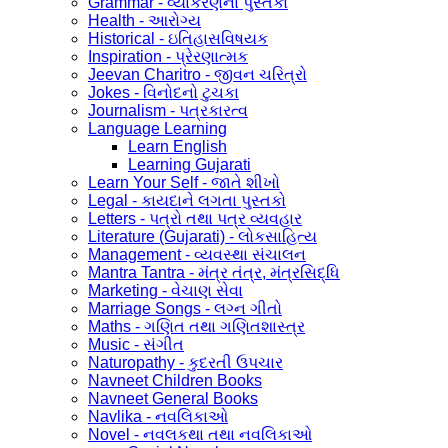
Grammar - વ્યાકરણના પુસ્તકો
Health - આરોગ્ય
Historical - ઇતિહાસવિષયક
Inspiration - પ્રેરણાત્મક
Jeevan Charitro - જીવન ચરિત્રો
Jokes - વિનોદનો ટુચકા
Journalism - પત્રકારત્વ
Language Learning
Learn English
Learning Gujarati
Learn Your Self - જાતે શીખો
Legal - કાયદાને લગતા પુસ્તકો
Letters - પત્રો તથા પત્ર વ્યવહાર
Literature (Gujarati) - લોકસાહિત્ય
Management - વ્યવસ્થા સંચાલન
Mantra Tantra - મંત્ર તંત્ર, મંત્રસિદ્ધિ
Marketing - વેચાણ સેવા
Marriage Songs - લગ્ન ગીતો
Maths - ગણિત તથા ગણિતશાસ્ત્ર
Music - સંગીત
Naturopathy - કુદરતી ઉપચાર
Navneet Children Books
Navneet General Books
Navlika - નવલિકાઓ
Novel - નવલકથા તથા નવલિકાઓ