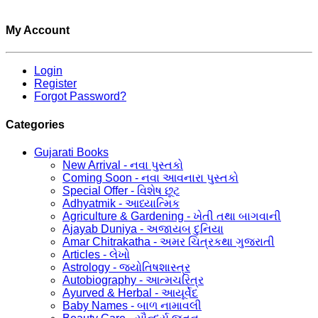
My Account
Login
Register
Forgot Password?
Categories
Gujarati Books
New Arrival - નવા પુસ્તકો
Coming Soon - નવા આવનારા પુસ્તકો
Special Offer - વિશેષ છૂટ
Adhyatmik - આધ્યાત્મિક
Agriculture & Gardening - ખેતી તથા બાગવાની
Ajayab Duniya - અજાયબ દુનિયા
Amar Chitrakatha - અમર ચિત્રકથા ગુજરાતી
Articles - લેખો
Astrology - જ્યોતિષશાસ્ત્ર
Autobiography - આત્મચરિત્ર
Ayurved & Herbal - આયૂર્વેદ
Baby Names - બાળ નામાવલી