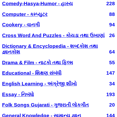
Comedy-Hasya-Humor - હાસ્ય
228
Computer - કમ્પ્યુટર
88
Cookery - વાનગી
94
Cross Word And Puzzles - કોયડા તથા ઉખાણાં
26
Dictionary & Encyclopedia - શબ્દકોશ તથા
જ્ઞાનકોશ
64
Drama & Film - નાટકો તથા ફિલ્મ
55
Educational - શિક્ષણ સંબંધી
147
English Learning - અંગ્રેજી શીખો
34
Essay - નિબંધો
193
Folk Songs Gujarati - ગુજરાતી લોકગીત
20
General Knowledge - સામાન્ય જ્ઞાન
144