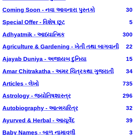
Coming Soon - નવા આવનારા પુસ્તકો
30
Special Offer - વિશેષ છૂટ
5
Adhyatmik - આધ્યાત્મિક
300
Agriculture & Gardening - ખેતી તથા બાગવાની
22
Ajayab Duniya - અજાયબ દુનિયા
15
Amar Chitrakatha - અમર ચિત્રકથા ગુજરાતી
34
Articles - લેખો
735
Astrology - જ્યોતિષશાસ્ત્ર
296
Autobiography - આત્મચરિત્ર
32
Ayurved & Herbal - આયૂર્વેદ
39
Baby Names - બાળ નામાવલી
3