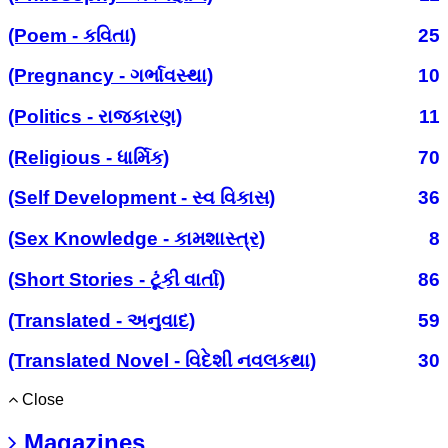
(Poem - કવિતા)
25
(Pregnancy - ગર્ભાવસ્થા)
10
(Politics - રાજકારણ)
11
(Religious - ધાર્મિક)
70
(Self Development - સ્વ વિકાસ)
36
(Sex Knowledge - કામશાસ્ત્ર)
8
(Short Stories - ટૂંકી વાર્તા)
86
(Translated - અનુવાદ)
59
(Translated Novel - વિદેશી નવલકથા)
30
Close
Magazines