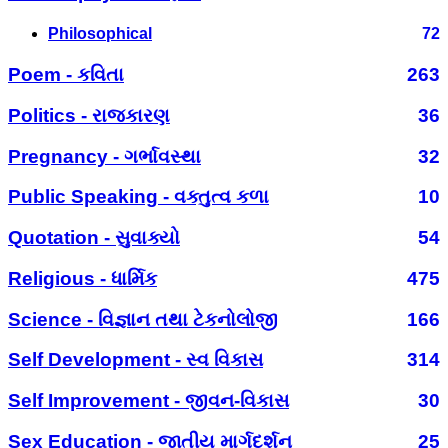
Philosophical
72
Poem - કવિતા
263
Politics - રાજકારણ
36
Pregnancy - ગર્ભાવસ્થા
32
Public Speaking - વક્તુત્વ કળા
10
Quotation - સુવાક્યો
54
Religious - ધાર્મિક
475
Science - વિજ્ઞાન તથા ટેકનોલોજી
166
Self Development - સ્વ વિકાસ
314
Self Improvement - જીવન-વિકાસ
30
Sex Education - જાતીય માર્ગદર્શન
25