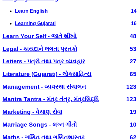
Learn English
14
Learning Gujarati
16
Learn Your Self - જાતે શીખો
48
Legal - કાયદાને લગતા પુસ્તકો
53
Letters - પત્રો તથા પત્ર વ્યવહાર
27
Literature (Gujarati) - લોકસાહિત્ય
65
Management - વ્યવસ્થા સંચાલન
123
Mantra Tantra - મંત્ર તંત્ર, મંત્રસિદ્ધિ
123
Marketing - વેચાણ સેવા
19
Marriage Songs - લગ્ન ગીતો
10
Maths - ગણિત તથા ગણિતશાસ્ત્ર
62