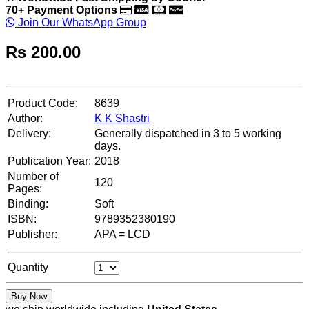
70+ Payment Options
Join Our WhatsApp Group
Rs
200.00
Product Code:
8639
Author:
K K Shastri
Delivery:
Generally dispatched in 3 to 5 working
days.
Publication Year:
2018
Number of
120
Pages:
Binding:
Soft
ISBN:
9789352380190
Publisher:
APA = LCD
Quantity
Buy Now