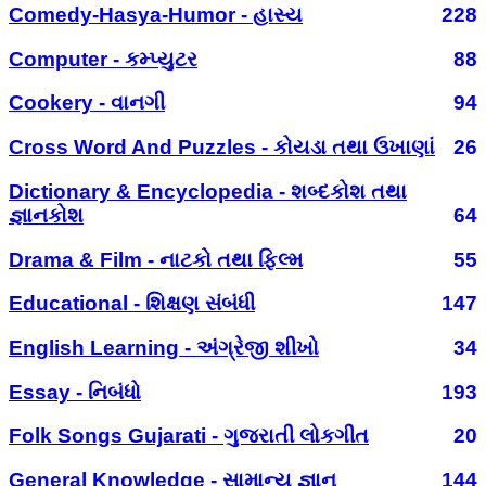
Comedy-Hasya-Humor - હાસ્ય
228
Computer - કમ્પ્યુટર
88
Cookery - વાનગી
94
Cross Word And Puzzles - કોયડા તથા ઉખાણાં
26
Dictionary & Encyclopedia - શબ્દકોશ તથા
જ્ઞાનકોશ
64
Drama & Film - નાટકો તથા ફિલ્મ
55
Educational - શિક્ષણ સંબંધી
147
English Learning - અંગ્રેજી શીખો
34
Essay - નિબંધો
193
Folk Songs Gujarati - ગુજરાતી લોકગીત
20
General Knowledge - સામાન્ય જ્ઞાન
144