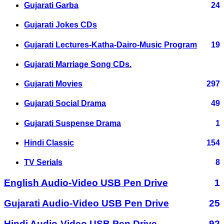
Gujarati Garba
24
Gujarati Jokes CDs
Gujarati Lectures-Katha-Dairo-Music Program
19
Gujarati Marriage Song CDs.
Gujarati Movies
297
Gujarati Social Drama
49
Gujarati Suspense Drama
1
Hindi Classic
154
TV Serials
8
English Audio-Video USB Pen Drive
1
Gujarati Audio-Video USB Pen Drive
25
Hindi Audio-Video USB Pen Drive
92