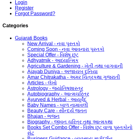
Login
Register
Forgot Password?
Categories
Gujarati Books
New Arrival - નવા પુસ્તકો
Coming Soon - નવા આવનારા પુસ્તકો
Special Offer - વિશેષ છૂટ
Adhyatmik - આધ્યાત્મિક
Agriculture & Gardening - ખેતી તથા બાગવાની
Ajayab Duniya - અજાયબ દુનિયા
Amar Chitrakatha - અમર ચિત્રકથા ગુજરાતી
Articles - લેખો
Astrology - જ્યોતિષશાસ્ત્ર
Autobiography - આત્મચરિત્ર
Ayurved & Herbal - આયૂર્વેદ
Baby Names - બાળ નામાવલી
Beauty Care - સૌન્દર્ય જતન
Bhajan - ભજન
Biography - જીવન ચરિત્ર તથા આત્મકથા
Books Set Combo Offer - વિશેષ છૂટ વાળા પુસ્તકોનો
સેટ
Business Guidance - વ્યવસાય માર્ગદર્શન