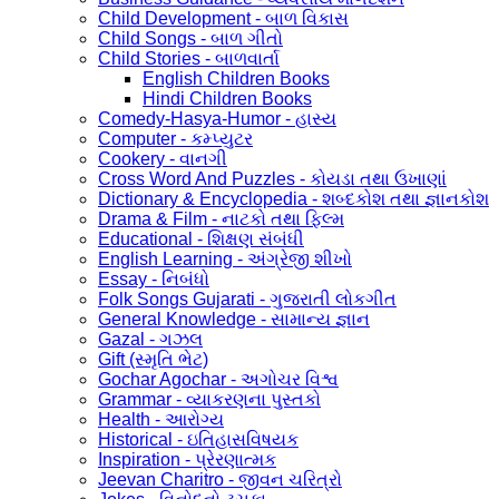
Child Development - બાળ વિકાસ
Child Songs - બાળ ગીતો
Child Stories - બાળવાર્તા
English Children Books
Hindi Children Books
Comedy-Hasya-Humor - હાસ્ય
Computer - કમ્પ્યુટર
Cookery - વાનગી
Cross Word And Puzzles - કોયડા તથા ઉખાણાં
Dictionary & Encyclopedia - શબ્દકોશ તથા જ્ઞાનકોશ
Drama & Film - નાટકો તથા ફિલ્મ
Educational - શિક્ષણ સંબંધી
English Learning - અંગ્રેજી શીખો
Essay - નિબંધો
Folk Songs Gujarati - ગુજરાતી લોકગીત
General Knowledge - સામાન્ય જ્ઞાન
Gazal - ગઝલ
Gift (સ્મૃતિ ભેટ)
Gochar Agochar - અગોચર વિશ્વ
Grammar - વ્યાકરણના પુસ્તકો
Health - આરોગ્ય
Historical - ઇતિહાસવિષયક
Inspiration - પ્રેરણાત્મક
Jeevan Charitro - જીવન ચરિત્રો