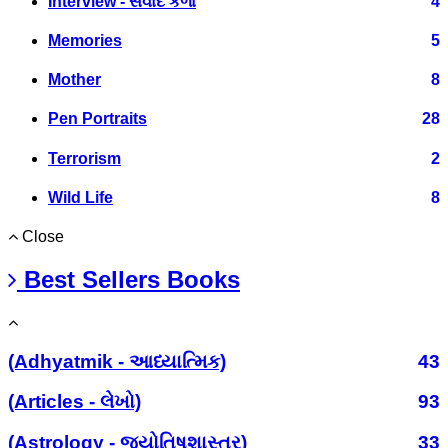
Interview - સંવાદ કળા
4
Memories
5
Mother
8
Pen Portraits
28
Terrorism
2
Wild Life
8
Close
Best Sellers Books
(Adhyatmik - આધ્યાત્મિક)
43
(Articles - લેખો)
93
(Astrology - જ્યોતિષશાસ્ત્ર)
33