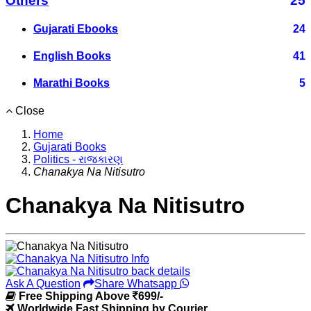
Others
25
Gujarati Ebooks
24
English Books
41
Marathi Books
5
Close
Home
Gujarati Books
Politics - રાજકારણ
Chanakya Na Nitisutro
Chanakya Na Nitisutro
Ask A Question
Share Whatsapp
Free Shipping Above
699/-
Worldwide Fast Shipping by Courier