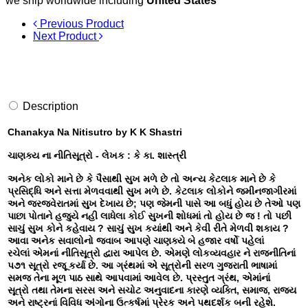
we ship worldwide including
United States
Previous Product
Next Product
Description
Chanakya Na Nitisutro by K K Shastri
ચાણક્ય ના નીતિસૂત્રો - લેખક : કે કા. શાસ્ત્રી
અનેક લોકો માને છે કે પૈસાથી સુખ મળે છે તો અન્ય કેટલાક માને છે કે
પ્રસિદ્ધિ અને સત્તા મેળવવાથી સુખ મળે છે. કેટલાક લોકોને જમીનજાગીરમાં
અને જરજવેરાતમાં સુખ દેખાય છે; પણ જેમની પાસે આ બધું હોય છે તેઓ પણ
પાછા પોતાને હજુયે નહી લાધેલા કોઈ સુખની શોધમાં તો હોય છે જ ! તો પછી
સાચું સુખ કોને કહેવાય ? સાચું સુખ કયાંથી અને કેવી રીતે મેળવી શકાય ?
આવા અનેક સવાલોનો જવાબ આપણે ચાણક્યે બે હજાર વર્ષો પહેલાં
રચેલાં એમનાં નીતિસૂત્રો દ્વારા આપેલ છે. એમણે લોકવ્યવહાર ને રાજનીતિનાં
પ૭૧ સૂત્રો રજૂ કર્યા છે. આ ગ્રંથમાં એ સૂત્રોની સરળ ગુજરાતી ભાષામાં
સમજ તેના મૂળ પાઠ સાથે આપવામાં આવેલ છે. પ્રસ્તુત ગ્રંથ, એમાંનાં
સૂત્રો તથા તેમના સરસ અને સચોટ અનુવાદના કારણે વ્યક્તિ, સમાજ, રાજય
અને રાષ્ટ્રનાં વિવિધ અંગોના ઉત્કર્ષમાં પ્રેરક અને પથદર્શક બની રહેશે.