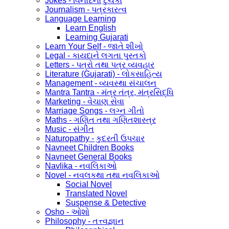
Jokes - વિનોદનો ટુચકા
Journalism - પત્રકારત્વ
Language Learning
Learn English
Learning Gujarati
Learn Your Self - જાતે શીખો
Legal - કાયદાને લગતા પુસ્તકો
Letters - પત્રો તથા પત્ર વ્યવહાર
Literature (Gujarati) - લોકસાહિત્ય
Management - વ્યવસ્થા સંચાલન
Mantra Tantra - મંત્ર તંત્ર, મંત્રસિદ્ધિ
Marketing - વેચાણ સેવા
Marriage Songs - લગ્ન ગીતો
Maths - ગણિત તથા ગણિતશાસ્ત્ર
Music - સંગીત
Naturopathy - કુદરતી ઉપચાર
Navneet Children Books
Navneet General Books
Navlika - નવલિકાઓ
Novel - નવલકથા તથા નવલિકાઓ
Social Novel
Translated Novel
Suspense & Detective
Osho - ઓશો
Philosophy - તત્ત્વજ્ઞાન