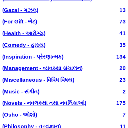
(Gazal - ગઝલ)
13
(For Gift - ભેટ)
73
(Health - આરોગ્ય)
41
(Comedy - હાસ્ય)
35
(Inspiration - પ્રેરણાત્મક)
134
(Management - વ્યવસ્થા સંચાલન)
20
(Miscellaneous - વિવિધ વિષય)
23
(Music - સંગીત)
2
(Novels - નવલકથા તથા નવલિકાઓ)
175
(Osho - ઓશો)
7
(Philosophy - તત્ત્વજ્ઞાન)
11