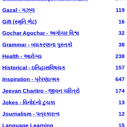
Gazal - ગઝલ
119
Gift (સ્મૃતિ ભેટ)
16
Gochar Agochar - અગોચર વિશ્વ
32
Grammar - વ્યાકરણના પુસ્તકો
38
Health - આરોગ્ય
238
Historical - ઇતિહાસવિષયક
157
Inspiration - પ્રેરણાત્મક
647
Jeevan Charitro - જીવન ચરિત્રો
174
Jokes - વિનોદનો ટુચકા
13
Journalism - પત્રકારત્વ
12
Language Learning
15