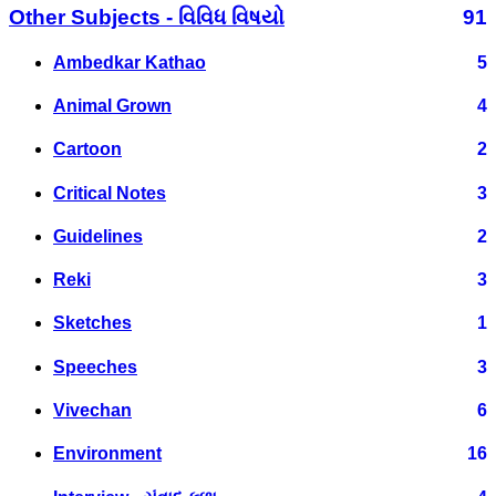
Other Subjects - વિવિધ વિષયો
91
Ambedkar Kathao
5
Animal Grown
4
Cartoon
2
Critical Notes
3
Guidelines
2
Reki
3
Sketches
1
Speeches
3
Vivechan
6
Environment
16