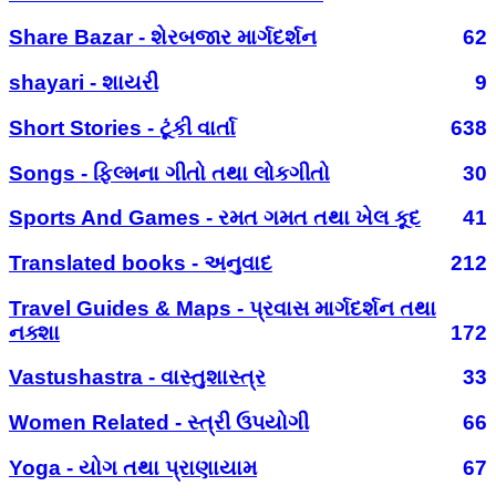
Share Bazar - શેરબજાર માર્ગદર્શન
62
shayari - શાયરી
9
Short Stories - ટૂંકી વાર્તા
638
Songs - ફિલ્મના ગીતો તથા લોકગીતો
30
Sports And Games - રમત ગમત તથા ખેલ કૂદ
41
Translated books - અનુવાદ
212
Travel Guides & Maps - પ્રવાસ માર્ગદર્શન તથા
નક્શા
172
Vastushastra - વાસ્તુશાસ્ત્ર
33
Women Related - સ્ત્રી ઉપયોગી
66
Yoga - યોગ તથા પ્રાણાયામ
67