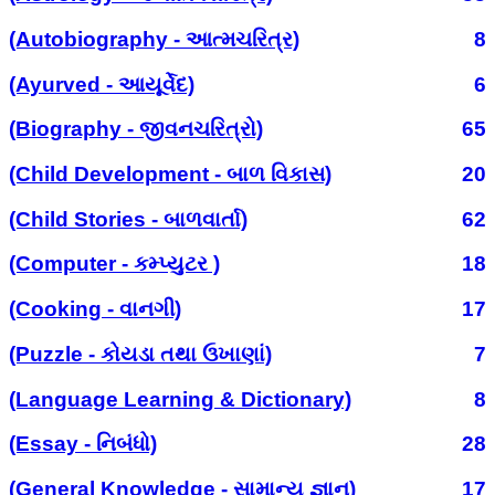
(Autobiography - આત્મચરિત્ર)
8
(Ayurved - આયૂર્વેદ)
6
(Biography - જીવનચરિત્રો)
65
(Child Development - બાળ વિકાસ)
20
(Child Stories - બાળવાર્તા)
62
(Computer - કમ્પ્યુટર )
18
(Cooking - વાનગી)
17
(Puzzle - કોયડા તથા ઉખાણાં)
7
(Language Learning & Dictionary)
8
(Essay - નિબંધો)
28
(General Knowledge - સામાન્ય જ્ઞાન)
17