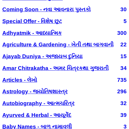
Coming Soon - નવા આવનારા પુસ્તકો
30
Special Offer - વિશેષ છૂટ
5
Adhyatmik - આધ્યાત્મિક
300
Agriculture & Gardening - ખેતી તથા બાગવાની
22
Ajayab Duniya - અજાયબ દુનિયા
15
Amar Chitrakatha - અમર ચિત્રકથા ગુજરાતી
34
Articles - લેખો
735
Astrology - જ્યોતિષશાસ્ત્ર
296
Autobiography - આત્મચરિત્ર
32
Ayurved & Herbal - આયૂર્વેદ
39
Baby Names - બાળ નામાવલી
3