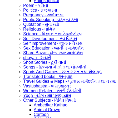
Philosophical
Poem - કવિતા
Politics - રાજકારણ
Pregnancy - ગર્ભાવસ્થા
Public Speaking - વક્તુત્વ કળા
Quotation - સુવાક્યો
Religious - ધાર્મિક
Science - વિજ્ઞાન તથા ટેકનોલોજી
Self Development - સ્વ વિકાસ
Self Improvement - જીવન-વિકાસ
Sex Education - જાતીય માર્ગદર્શન
Share Bazar - શેરબજાર માર્ગદર્શન
shayari - શાયરી
Short Stories - ટૂંકી વાર્તા
Songs - ફિલ્મના ગીતો તથા લોકગીતો
Sports And Games - રમત ગમત તથા ખેલ કૂદ
Translated books - અનુવાદ
Travel Guides & Maps - પ્રવાસ માર્ગદર્શન તથા નક્શા
Vastushastra - વાસ્તુશાસ્ત્ર
Women Related - સ્ત્રી ઉપયોગી
Yoga - યોગ તથા પ્રાણાયામ
Other Subjects - વિવિધ વિષયો
Ambedkar Kathao
Animal Grown
Cartoon