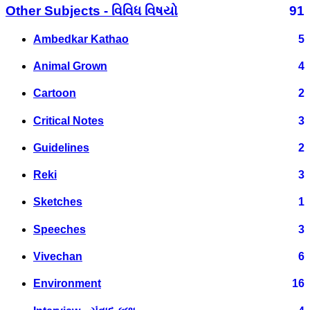
Other Subjects - વિવિધ વિષયો
91
Ambedkar Kathao
5
Animal Grown
4
Cartoon
2
Critical Notes
3
Guidelines
2
Reki
3
Sketches
1
Speeches
3
Vivechan
6
Environment
16