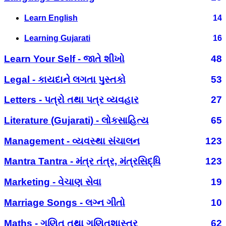
Learn English
14
Learning Gujarati
16
Learn Your Self - જાતે શીખો
48
Legal - કાયદાને લગતા પુસ્તકો
53
Letters - પત્રો તથા પત્ર વ્યવહાર
27
Literature (Gujarati) - લોકસાહિત્ય
65
Management - વ્યવસ્થા સંચાલન
123
Mantra Tantra - મંત્ર તંત્ર, મંત્રસિદ્ધિ
123
Marketing - વેચાણ સેવા
19
Marriage Songs - લગ્ન ગીતો
10
Maths - ગણિત તથા ગણિતશાસ્ત્ર
62