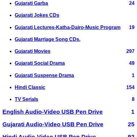
Gujarati Garba
24
Gujarati Jokes CDs
Gujarati Lectures-Katha-Dairo-Music Program
19
Gujarati Marriage Song CDs.
Gujarati Movies
297
Gujarati Social Drama
49
Gujarati Suspense Drama
1
Hindi Classic
154
TV Serials
8
English Audio-Video USB Pen Drive
1
Gujarati Audio-Video USB Pen Drive
25
Hindi Audio-Video USB Pen Drive
92