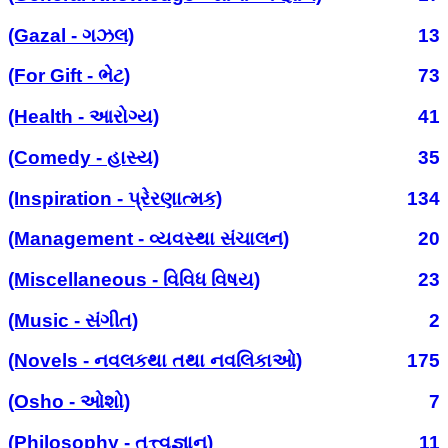
(Gazal - ગઝલ)
13
(For Gift - ભેટ)
73
(Health - આરોગ્ય)
41
(Comedy - હાસ્ય)
35
(Inspiration - પ્રેરણાત્મક)
134
(Management - વ્યવસ્થા સંચાલન)
20
(Miscellaneous - વિવિધ વિષય)
23
(Music - સંગીત)
2
(Novels - નવલકથા તથા નવલિકાઓ)
175
(Osho - ઓશો)
7
(Philosophy - તત્ત્વજ્ઞાન)
11