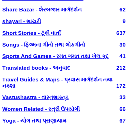
Share Bazar - શેરબજાર માર્ગદર્શન
62
shayari - શાયરી
9
Short Stories - ટૂંકી વાર્તા
637
Songs - ફિલ્મના ગીતો તથા લોકગીતો
30
Sports And Games - રમત ગમત તથા ખેલ કૂદ
41
Translated books - અનુવાદ
212
Travel Guides & Maps - પ્રવાસ માર્ગદર્શન તથા
નક્શા
172
Vastushastra - વાસ્તુશાસ્ત્ર
33
Women Related - સ્ત્રી ઉપયોગી
66
Yoga - યોગ તથા પ્રાણાયામ
67