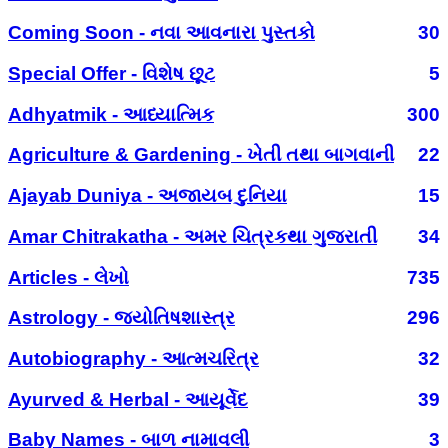
Coming Soon - નવા આવનારા પુસ્તકો
30
Special Offer - વિશેષ છૂટ
5
Adhyatmik - આધ્યાત્મિક
300
Agriculture & Gardening - ખેતી તથા બાગવાની
22
Ajayab Duniya - અજાયબ દુનિયા
15
Amar Chitrakatha - અમર ચિત્રકથા ગુજરાતી
34
Articles - લેખો
735
Astrology - જ્યોતિષશાસ્ત્ર
296
Autobiography - આત્મચરિત્ર
32
Ayurved & Herbal - આયૂર્વેદ
39
Baby Names - બાળ નામાવલી
3