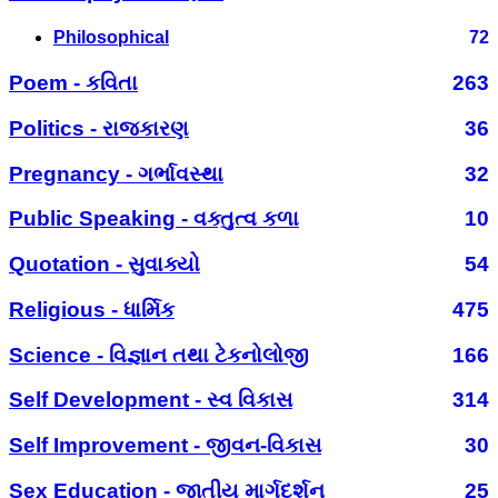
Philosophical
72
Poem - કવિતા
263
Politics - રાજકારણ
36
Pregnancy - ગર્ભાવસ્થા
32
Public Speaking - વક્તુત્વ કળા
10
Quotation - સુવાક્યો
54
Religious - ધાર્મિક
475
Science - વિજ્ઞાન તથા ટેકનોલોજી
166
Self Development - સ્વ વિકાસ
314
Self Improvement - જીવન-વિકાસ
30
Sex Education - જાતીય માર્ગદર્શન
25