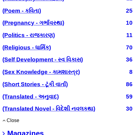
(Poem - કવિતા)
25
(Pregnancy - ગર્ભાવસ્થા)
10
(Politics - રાજકારણ)
11
(Religious - ધાર્મિક)
70
(Self Development - સ્વ વિકાસ)
36
(Sex Knowledge - કામશાસ્ત્ર)
8
(Short Stories - ટૂંકી વાર્તા)
86
(Translated - અનુવાદ)
59
(Translated Novel - વિદેશી નવલકથા)
30
Close
Magazines