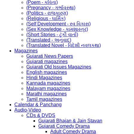
(Poem - કવિતા)
(Pregnancy - ગર્ભાવસ્થા)
(Politics - રાજકારણ)
(Religious - ધાર્મિક)
(Self Development - સ્વ વિકાસ)
(Sex Knowledge - કામશાસ્ત્ર)
(Short Stories - ટૂંકી વાર્તા)
(Translated - અનુવાદ)
(Translated Novel - વિદેશી નવલકથા)
Magazines
Gujarati News Papers
Gujarati magazines
Gujarati Old Issues Magazines
English magazines
Hindi Magazines
Kannada magazines
Malayam magazines
Marathi magazines
Tamil magazines
Calendar & Panchang
Audio-Video
CDs & DVDS
Gujarati Bhajan & Jain Stavan
Gujarati Comedy Drama
Adult Comedy Drama