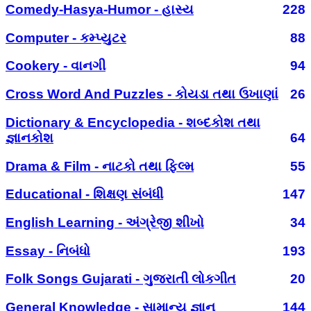
Comedy-Hasya-Humor - હાસ્ય
228
Computer - કમ્પ્યુટર
88
Cookery - વાનગી
94
Cross Word And Puzzles - કોયડા તથા ઉખાણાં
26
Dictionary & Encyclopedia - શબ્દકોશ તથા
જ્ઞાનકોશ
64
Drama & Film - નાટકો તથા ફિલ્મ
55
Educational - શિક્ષણ સંબંધી
147
English Learning - અંગ્રેજી શીખો
34
Essay - નિબંધો
193
Folk Songs Gujarati - ગુજરાતી લોકગીત
20
General Knowledge - સામાન્ય જ્ઞાન
144