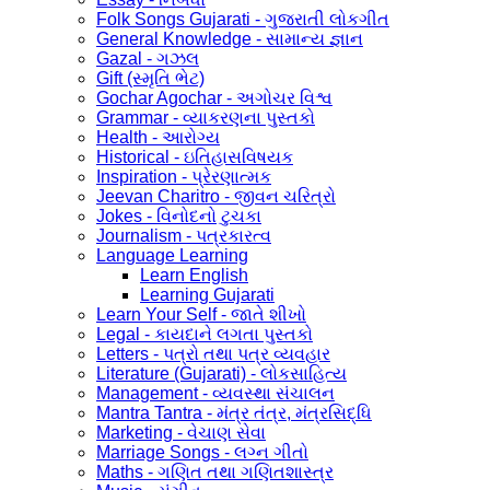
Folk Songs Gujarati - ગુજરાતી લોકગીત
General Knowledge - સામાન્ય જ્ઞાન
Gazal - ગઝલ
Gift (સ્મૃતિ ભેટ)
Gochar Agochar - અગોચર વિશ્વ
Grammar - વ્યાકરણના પુસ્તકો
Health - આરોગ્ય
Historical - ઇતિહાસવિષયક
Inspiration - પ્રેરણાત્મક
Jeevan Charitro - જીવન ચરિત્રો
Jokes - વિનોદનો ટુચકા
Journalism - પત્રકારત્વ
Language Learning
Learn English
Learning Gujarati
Learn Your Self - જાતે શીખો
Legal - કાયદાને લગતા પુસ્તકો
Letters - પત્રો તથા પત્ર વ્યવહાર
Literature (Gujarati) - લોકસાહિત્ય
Management - વ્યવસ્થા સંચાલન
Mantra Tantra - મંત્ર તંત્ર, મંત્રસિદ્ધિ
Marketing - વેચાણ સેવા
Marriage Songs - લગ્ન ગીતો
Maths - ગણિત તથા ગણિતશાસ્ત્ર