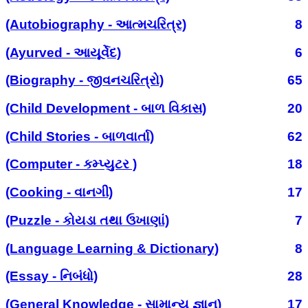
(Autobiography - આત્મચરિત્ર)
8
(Ayurved - આયૂર્વેદ)
6
(Biography - જીવનચરિત્રો)
65
(Child Development - બાળ વિકાસ)
20
(Child Stories - બાળવાર્તા)
62
(Computer - કમ્પ્યુટર )
18
(Cooking - વાનગી)
17
(Puzzle - કોયડા તથા ઉખાણાં)
7
(Language Learning & Dictionary)
8
(Essay - નિબંધો)
28
(General Knowledge - સામાન્ય જ્ઞાન)
17