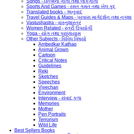
Songs - ફિલ્મના ગીતો તથા લોકગીતો
Sports And Games - રમત ગમત તથા ખેલ કૂદ
Translated books - અનુવાદ
Travel Guides & Maps - પ્રવાસ માર્ગદર્શન તથા નક્શા
Vastushastra - વાસ્તુશાસ્ત્ર
Women Related - સ્ત્રી ઉપયોગી
Yoga - યોગ તથા પ્રાણાયામ
Other Subjects - વિવિધ વિષયો
Ambedkar Kathao
Animal Grown
Cartoon
Critical Notes
Guidelines
Reki
Sketches
Speeches
Vivechan
Environment
Interview - સંવાદ કળા
Memories
Mother
Pen Portraits
Terrorism
Wild Life
Best Sellers Books