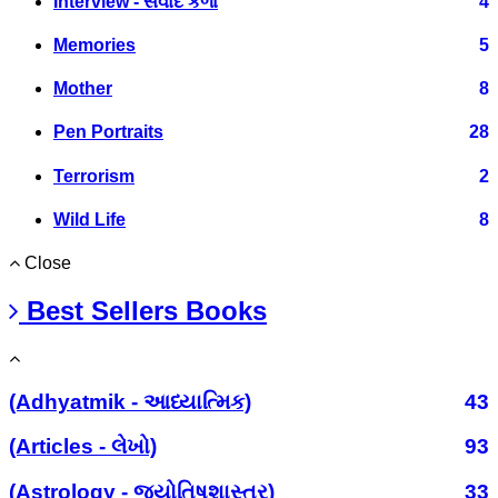
Interview - સંવાદ કળા
4
Memories
5
Mother
8
Pen Portraits
28
Terrorism
2
Wild Life
8
Close
Best Sellers Books
(Adhyatmik - આધ્યાત્મિક)
43
(Articles - લેખો)
93
(Astrology - જ્યોતિષશાસ્ત્ર)
33