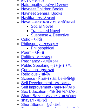
Music - સંગીત
Naturopathy - કુદરતી ઉપચાર
Navneet Children Books
Navneet General Books
Navlika - નવલિકાઓ
Novel - નવલકથા તથા નવલિકાઓ
Social Novel
Translated Novel
Suspense & Detective
Osho - ઓશો
Philosophy - તત્ત્વજ્ઞાન
Philosophical
Poem - કવિતા
Politics - રાજકારણ
Pregnancy - ગર્ભાવસ્થા
Public Speaking - વક્તુત્વ કળા
Quotation - સુવાક્યો
Religious - ધાર્મિક
Science - વિજ્ઞાન તથા ટેકનોલોજી
Self Development - સ્વ વિકાસ
Self Improvement - જીવન-વિકાસ
Sex Education - જાતીય માર્ગદર્શન
Share Bazar - શેરબજાર માર્ગદર્શન
shayari - શાયરી
Short Stories - ટૂંકી વાર્તા