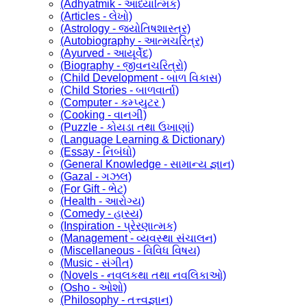
(Adhyatmik - આધ્યાત્મિક)
(Articles - લેખો)
(Astrology - જ્યોતિષશાસ્ત્ર)
(Autobiography - આત્મચરિત્ર)
(Ayurved - આયૂર્વેદ)
(Biography - જીવનચરિત્રો)
(Child Development - બાળ વિકાસ)
(Child Stories - બાળવાર્તા)
(Computer - કમ્પ્યુટર )
(Cooking - વાનગી)
(Puzzle - કોયડા તથા ઉખાણાં)
(Language Learning & Dictionary)
(Essay - નિબંધો)
(General Knowledge - સામાન્ય જ્ઞાન)
(Gazal - ગઝલ)
(For Gift - ભેટ)
(Health - આરોગ્ય)
(Comedy - હાસ્ય)
(Inspiration - પ્રેરણાત્મક)
(Management - વ્યવસ્થા સંચાલન)
(Miscellaneous - વિવિધ વિષય)
(Music - સંગીત)
(Novels - નવલકથા તથા નવલિકાઓ)
(Osho - ઓશો)
(Philosophy - તત્ત્વજ્ઞાન)