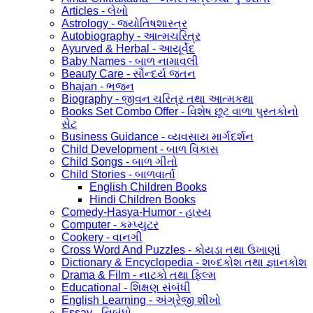
Articles - લેખો
Astrology - જ્યોતિષશાસ્ત્ર
Autobiography - આત્મચરિત્ર
Ayurved & Herbal - આયૂર્વેદ
Baby Names - બાળ નામાવલી
Beauty Care - સૌન્દર્ય જતન
Bhajan - ભજન
Biography - જીવન ચરિત્ર તથા આત્મકથા
Books Set Combo Offer - વિશેષ છૂટ વાળા પુસ્તકોનો
સેટ
Business Guidance - વ્યવસાય માર્ગદર્શન
Child Development - બાળ વિકાસ
Child Songs - બાળ ગીતો
Child Stories - બાળવાર્તા
English Children Books
Hindi Children Books
Comedy-Hasya-Humor - હાસ્ય
Computer - કમ્પ્યુટર
Cookery - વાનગી
Cross Word And Puzzles - કોયડા તથા ઉખાણાં
Dictionary & Encyclopedia - શબ્દકોશ તથા જ્ઞાનકોશ
Drama & Film - નાટકો તથા ફિલ્મ
Educational - શિક્ષણ સંબંધી
English Learning - અંગ્રેજી શીખો
Essay - નિબંધો