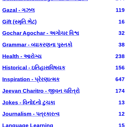
Gazal - ગઝલ
119
Gift (સ્મૃતિ ભેટ)
16
Gochar Agochar - અગોચર વિશ્વ
32
Grammar - વ્યાકરણના પુસ્તકો
38
Health - આરોગ્ય
238
Historical - ઇતિહાસવિષયક
156
Inspiration - પ્રેરણાત્મક
647
Jeevan Charitro - જીવન ચરિત્રો
174
Jokes - વિનોદનો ટુચકા
13
Journalism - પત્રકારત્વ
12
Language Learning
15