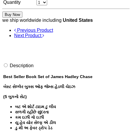
Quantity
Buy Now
we ship worldwide including
United States
Previous Product
Next Product
Description
Best Seller Book Set of James Hadley Chase
બેસ્ટ સેલ્લેર બુક્સ ઓફ જેમ્સ હેડલી ચેઇઝ
(5 બુકનો સેટ)
બટ એ શોર્ટ ટાઇમ ટુ લીવ
સળગી રહીછે સુંદરતા
કમ ઇઝી ગો ઇઝી
યુ હેવ યોર સેલ્ફ એ ડીલ
ડુ મી અ ફેવર ડ્રોપ ડેડ