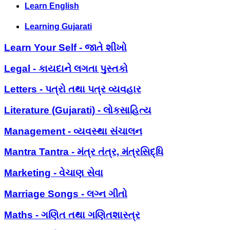
Learn English
Learning Gujarati
Learn Your Self - જાતે શીખો
Legal - કાયદાને લગતા પુસ્તકો
Letters - પત્રો તથા પત્ર વ્યવહાર
Literature (Gujarati) - લોકસાહિત્ય
Management - વ્યવસ્થા સંચાલન
Mantra Tantra - મંત્ર તંત્ર, મંત્રસિદ્ધિ
Marketing - વેચાણ સેવા
Marriage Songs - લગ્ન ગીતો
Maths - ગણિત તથા ગણિતશાસ્ત્ર