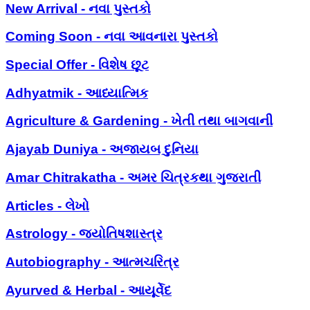
New Arrival - નવા પુસ્તકો
Coming Soon - નવા આવનારા પુસ્તકો
Special Offer - વિશેષ છૂટ
Adhyatmik - આધ્યાત્મિક
Agriculture & Gardening - ખેતી તથા બાગવાની
Ajayab Duniya - અજાયબ દુનિયા
Amar Chitrakatha - અમર ચિત્રકથા ગુજરાતી
Articles - લેખો
Astrology - જ્યોતિષશાસ્ત્ર
Autobiography - આત્મચરિત્ર
Ayurved & Herbal - આયૂર્વેદ