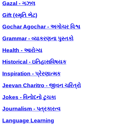
Gazal - ગઝલ
Gift (સ્મૃતિ ભેટ)
Gochar Agochar - અગોચર વિશ્વ
Grammar - વ્યાકરણના પુસ્તકો
Health - આરોગ્ય
Historical - ઇતિહાસવિષયક
Inspiration - પ્રેરણાત્મક
Jeevan Charitro - જીવન ચરિત્રો
Jokes - વિનોદનો ટુચકા
Journalism - પત્રકારત્વ
Language Learning