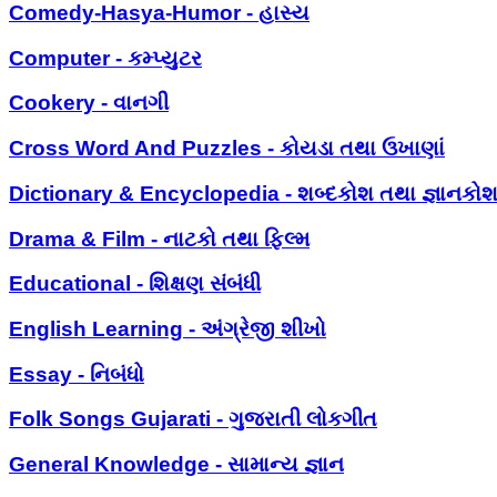
Comedy-Hasya-Humor - હાસ્ય
Computer - કમ્પ્યુટર
Cookery - વાનગી
Cross Word And Puzzles - કોયડા તથા ઉખાણાં
Dictionary & Encyclopedia - શબ્દકોશ તથા જ્ઞાનકો
Drama & Film - નાટકો તથા ફિલ્મ
Educational - શિક્ષણ સંબંધી
English Learning - અંગ્રેજી શીખો
Essay - નિબંધો
Folk Songs Gujarati - ગુજરાતી લોકગીત
General Knowledge - સામાન્ય જ્ઞાન