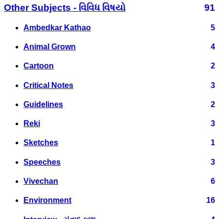
Other Subjects - વિવિધ વિષયો
91
Ambedkar Kathao
5
Animal Grown
4
Cartoon
2
Critical Notes
3
Guidelines
2
Reki
3
Sketches
1
Speeches
3
Vivechan
6
Environment
16