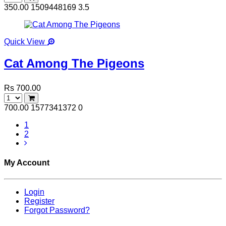
350.00
1509448169
3.5
Quick View
Cat Among The Pigeons
Rs 700.00
700.00
1577341372
0
1
2
My Account
Login
Register
Forgot Password?