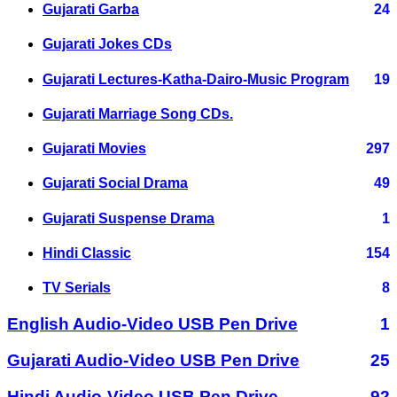
Gujarati Garba
24
Gujarati Jokes CDs
Gujarati Lectures-Katha-Dairo-Music Program
19
Gujarati Marriage Song CDs.
Gujarati Movies
297
Gujarati Social Drama
49
Gujarati Suspense Drama
1
Hindi Classic
154
TV Serials
8
English Audio-Video USB Pen Drive
1
Gujarati Audio-Video USB Pen Drive
25
Hindi Audio-Video USB Pen Drive
92