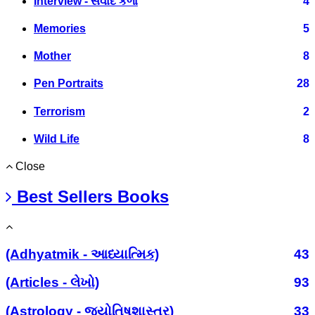
Interview - સંવાદ કળા
4
Memories
5
Mother
8
Pen Portraits
28
Terrorism
2
Wild Life
8
Close
Best Sellers Books
(Adhyatmik - આધ્યાત્મિક)
43
(Articles - લેખો)
93
(Astrology - જ્યોતિષશાસ્ત્ર)
33