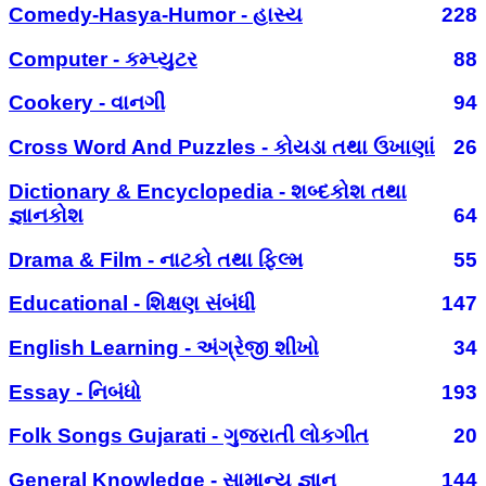
Comedy-Hasya-Humor - હાસ્ય
228
Computer - કમ્પ્યુટર
88
Cookery - વાનગી
94
Cross Word And Puzzles - કોયડા તથા ઉખાણાં
26
Dictionary & Encyclopedia - શબ્દકોશ તથા
જ્ઞાનકોશ
64
Drama & Film - નાટકો તથા ફિલ્મ
55
Educational - શિક્ષણ સંબંધી
147
English Learning - અંગ્રેજી શીખો
34
Essay - નિબંધો
193
Folk Songs Gujarati - ગુજરાતી લોકગીત
20
General Knowledge - સામાન્ય જ્ઞાન
144