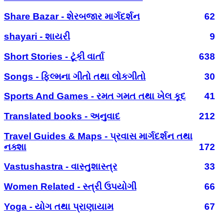
Share Bazar - શેરબજાર માર્ગદર્શન
62
shayari - શાયરી
9
Short Stories - ટૂંકી વાર્તા
638
Songs - ફિલ્મના ગીતો તથા લોકગીતો
30
Sports And Games - રમત ગમત તથા ખેલ કૂદ
41
Translated books - અનુવાદ
212
Travel Guides & Maps - પ્રવાસ માર્ગદર્શન તથા
નક્શા
172
Vastushastra - વાસ્તુશાસ્ત્ર
33
Women Related - સ્ત્રી ઉપયોગી
66
Yoga - યોગ તથા પ્રાણાયામ
67