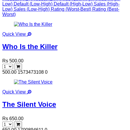
Low)
Default (Low-High)
Default (High-Low)
Sales (High-
Low)
Sales (Low-High)
Rating (Worst-Best)
Rating (Best-
Worst)
Quick View
Who Is the Killer
Rs 500.00
500.00
1573473108
0
Quick View
The Silent Voice
Rs 650.00
650.00
1700894611
0