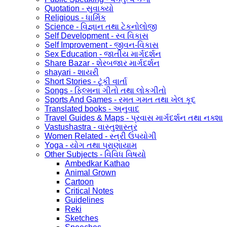
Quotation - સુવાક્યો
Religious - ધાર્મિક
Science - વિજ્ઞાન તથા ટેકનોલોજી
Self Development - સ્વ વિકાસ
Self Improvement - જીવન-વિકાસ
Sex Education - જાતીય માર્ગદર્શન
Share Bazar - શેરબજાર માર્ગદર્શન
shayari - શાયરી
Short Stories - ટૂંકી વાર્તા
Songs - ફિલ્મના ગીતો તથા લોકગીતો
Sports And Games - રમત ગમત તથા ખેલ કૂદ
Translated books - અનુવાદ
Travel Guides & Maps - પ્રવાસ માર્ગદર્શન તથા નક્શા
Vastushastra - વાસ્તુશાસ્ત્ર
Women Related - સ્ત્રી ઉપયોગી
Yoga - યોગ તથા પ્રાણાયામ
Other Subjects - વિવિધ વિષયો
Ambedkar Kathao
Animal Grown
Cartoon
Critical Notes
Guidelines
Reki
Sketches