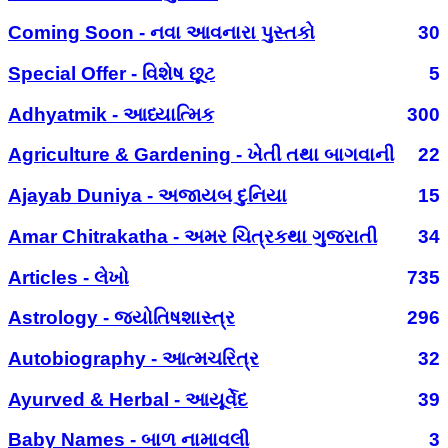
Coming Soon - નવા આવનારા પુસ્તકો
30
Special Offer - વિશેષ છૂટ
5
Adhyatmik - આધ્યાત્મિક
300
Agriculture & Gardening - ખેતી તથા બાગવાની
22
Ajayab Duniya - અજાયબ દુનિયા
15
Amar Chitrakatha - અમર ચિત્રકથા ગુજરાતી
34
Articles - લેખો
735
Astrology - જ્યોતિષશાસ્ત્ર
296
Autobiography - આત્મચરિત્ર
32
Ayurved & Herbal - આયૂર્વેદ
39
Baby Names - બાળ નામાવલી
3