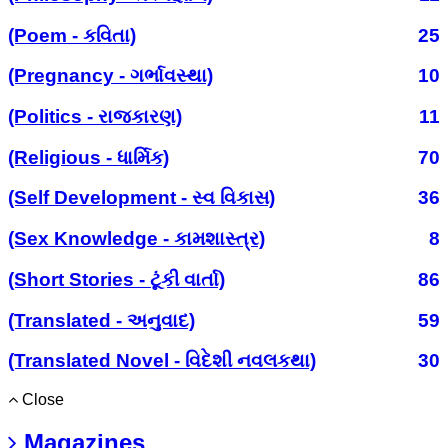
(Poem - કવિતા)
25
(Pregnancy - ગર્ભાવસ્થા)
10
(Politics - રાજકારણ)
11
(Religious - ધાર્મિક)
70
(Self Development - સ્વ વિકાસ)
36
(Sex Knowledge - કામશાસ્ત્ર)
8
(Short Stories - ટૂંકી વાર્તા)
86
(Translated - અનુવાદ)
59
(Translated Novel - વિદેશી નવલકથા)
30
Close
Magazines