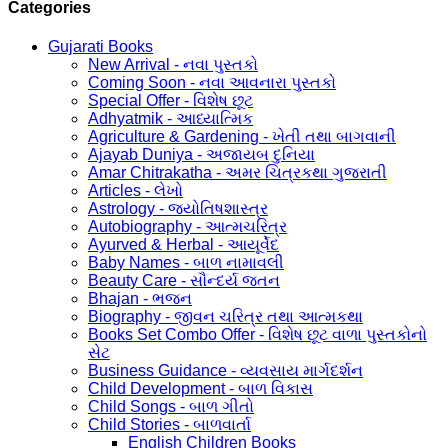
Categories
Gujarati Books
New Arrival - નવા પુસ્તકો
Coming Soon - નવા આવનારા પુસ્તકો
Special Offer - વિશેષ છૂટ
Adhyatmik - આધ્યાત્મિક
Agriculture & Gardening - ખેતી તથા બાગવાની
Ajayab Duniya - અજાયબ દુનિયા
Amar Chitrakatha - અમર ચિત્રકથા ગુજરાતી
Articles - લેખો
Astrology - જ્યોતિષશાસ્ત્ર
Autobiography - આત્મચરિત્ર
Ayurved & Herbal - આયૂર્વેદ
Baby Names - બાળ નામાવલી
Beauty Care - સૌન્દર્ય જતન
Bhajan - ભજન
Biography - જીવન ચરિત્ર તથા આત્મકથા
Books Set Combo Offer - વિશેષ છૂટ વાળા પુસ્તકોનો
સેટ
Business Guidance - વ્યવસાય માર્ગદર્શન
Child Development - બાળ વિકાસ
Child Songs - બાળ ગીતો
Child Stories - બાળવાર્તા
English Children Books