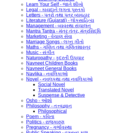
Learn Your Self - જાતે શીખો
Legal - કાયદાને લગતા પુસ્તકો
Letters - પત્રો તથા પત્ર વ્યવહાર
Literature (Gujarati) - લોકસાહિત્ય
Management - વ્યવસ્થા સંચાલન
Mantra Tantra - મંત્ર તંત્ર, મંત્રસિદ્ધિ
Marketing - વેચાણ સેવા
Marriage Songs - લગ્ન ગીતો
Maths - ગણિત તથા ગણિતશાસ્ત્ર
Music - સંગીત
Naturopathy - કુદરતી ઉપચાર
Navneet Children Books
Navneet General Books
Navlika - નવલિકાઓ
Novel - નવલકથા તથા નવલિકાઓ
Social Novel
Translated Novel
Suspense & Detective
Osho - ઓશો
Philosophy - તત્ત્વજ્ઞાન
Philosophical
Poem - કવિતા
Politics - રાજકારણ
Pregnancy - ગર્ભાવસ્થા
Public Speaking - વક્તુત્વ કળા