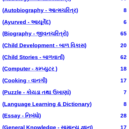
(Autobiography - આત્મચરિત્ર)
8
(Ayurved - આયૂર્વેદ)
6
(Biography - જીવનચરિત્રો)
65
(Child Development - બાળ વિકાસ)
20
(Child Stories - બાળવાર્તા)
62
(Computer - કમ્પ્યુટર )
18
(Cooking - વાનગી)
17
(Puzzle - કોયડા તથા ઉખાણાં)
7
(Language Learning & Dictionary)
8
(Essay - નિબંધો)
28
(General Knowledge - સામાન્ય જ્ઞાન)
17