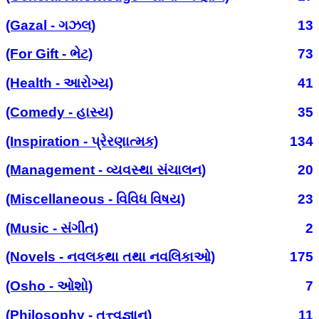
(Gazal - ગઝલ)
13
(For Gift - ભેટ)
73
(Health - આરોગ્ય)
41
(Comedy - હાસ્ય)
35
(Inspiration - પ્રેરણાત્મક)
134
(Management - વ્યવસ્થા સંચાલન)
20
(Miscellaneous - વિવિધ વિષય)
23
(Music - સંગીત)
2
(Novels - નવલકથા તથા નવલિકાઓ)
175
(Osho - ઓશો)
7
(Philosophy - તત્ત્વજ્ઞાન)
11