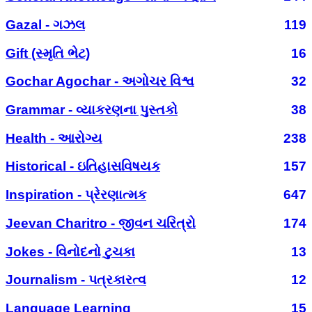
Gazal - ગઝલ
119
Gift (સ્મૃતિ ભેટ)
16
Gochar Agochar - અગોચર વિશ્વ
32
Grammar - વ્યાકરણના પુસ્તકો
38
Health - આરોગ્ય
238
Historical - ઇતિહાસવિષયક
157
Inspiration - પ્રેરણાત્મક
647
Jeevan Charitro - જીવન ચરિત્રો
174
Jokes - વિનોદનો ટુચકા
13
Journalism - પત્રકારત્વ
12
Language Learning
15