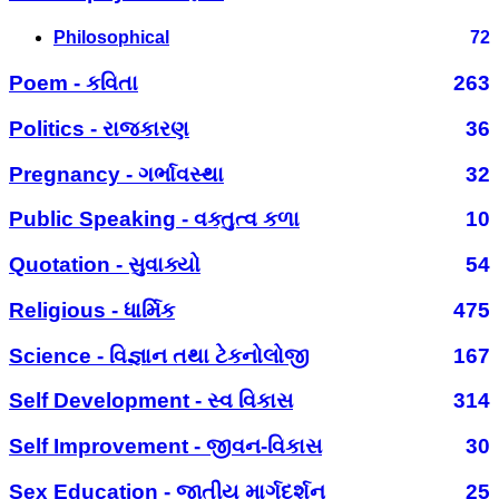
Philosophical
72
Poem - કવિતા
263
Politics - રાજકારણ
36
Pregnancy - ગર્ભાવસ્થા
32
Public Speaking - વક્તુત્વ કળા
10
Quotation - સુવાક્યો
54
Religious - ધાર્મિક
475
Science - વિજ્ઞાન તથા ટેકનોલોજી
167
Self Development - સ્વ વિકાસ
314
Self Improvement - જીવન-વિકાસ
30
Sex Education - જાતીય માર્ગદર્શન
25