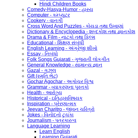
Hindi Children Books
Comedy-Hasya-Humor - હાસ્ય
Computer - કમ્પ્યુટર
Cookery - વાનગી
Cross Word And Puzzles - કોયડા તથા ઉખાણાં
Dictionary & Encyclopedia - શબ્દકોશ તથા જ્ઞાનકોશ
Drama & Film - નાટકો તથા ફિલ્મ
Educational - શિક્ષણ સંબંધી
English Learning - અંગ્રેજી શીખો
Essay - નિબંધો
Folk Songs Gujarati - ગુજરાતી લોકગીત
General Knowledge - સામાન્ય જ્ઞાન
Gazal - ગઝલ
Gift (સ્મૃતિ ભેટ)
Gochar Agochar - અગોચર વિશ્વ
Grammar - વ્યાકરણના પુસ્તકો
Health - આરોગ્ય
Historical - ઇતિહાસવિષયક
Inspiration - પ્રેરણાત્મક
Jeevan Charitro - જીવન ચરિત્રો
Jokes - વિનોદનો ટુચકા
Journalism - પત્રકારત્વ
Language Learning
Learn English
Learning Gujarati