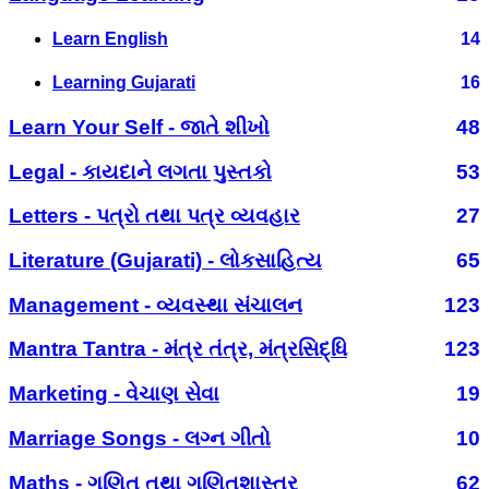
Learn English
14
Learning Gujarati
16
Learn Your Self - જાતે શીખો
48
Legal - કાયદાને લગતા પુસ્તકો
53
Letters - પત્રો તથા પત્ર વ્યવહાર
27
Literature (Gujarati) - લોકસાહિત્ય
65
Management - વ્યવસ્થા સંચાલન
123
Mantra Tantra - મંત્ર તંત્ર, મંત્રસિદ્ધિ
123
Marketing - વેચાણ સેવા
19
Marriage Songs - લગ્ન ગીતો
10
Maths - ગણિત તથા ગણિતશાસ્ત્ર
62