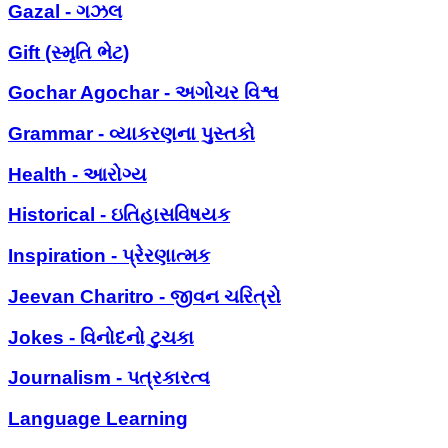
Gazal - ગઝલ
Gift (સ્મૃતિ ભેટ)
Gochar Agochar - અગોચર વિશ્વ
Grammar - વ્યાકરણના પુસ્તકો
Health - આરોગ્ય
Historical - ઇતિહાસવિષયક
Inspiration - પ્રેરણાત્મક
Jeevan Charitro - જીવન ચરિત્રો
Jokes - વિનોદનો ટુચકા
Journalism - પત્રકારત્વ
Language Learning