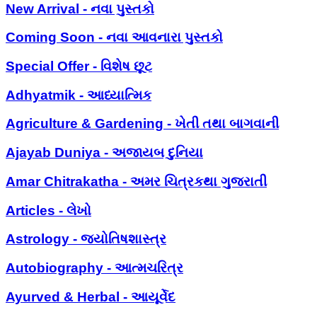
New Arrival - નવા પુસ્તકો
Coming Soon - નવા આવનારા પુસ્તકો
Special Offer - વિશેષ છૂટ
Adhyatmik - આધ્યાત્મિક
Agriculture & Gardening - ખેતી તથા બાગવાની
Ajayab Duniya - અજાયબ દુનિયા
Amar Chitrakatha - અમર ચિત્રકથા ગુજરાતી
Articles - લેખો
Astrology - જ્યોતિષશાસ્ત્ર
Autobiography - આત્મચરિત્ર
Ayurved & Herbal - આયૂર્વેદ