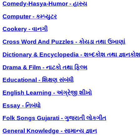
Comedy-Hasya-Humor - હાસ્ય
Computer - કમ્પ્યુટર
Cookery - વાનગી
Cross Word And Puzzles - કોયડા તથા ઉખાણાં
Dictionary & Encyclopedia - શબ્દકોશ તથા જ્ઞાનકો
Drama & Film - નાટકો તથા ફિલ્મ
Educational - શિક્ષણ સંબંધી
English Learning - અંગ્રેજી શીખો
Essay - નિબંધો
Folk Songs Gujarati - ગુજરાતી લોકગીત
General Knowledge - સામાન્ય જ્ઞાન