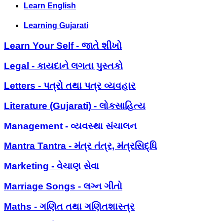
Learn English
Learning Gujarati
Learn Your Self - જાતે શીખો
Legal - કાયદાને લગતા પુસ્તકો
Letters - પત્રો તથા પત્ર વ્યવહાર
Literature (Gujarati) - લોકસાહિત્ય
Management - વ્યવસ્થા સંચાલન
Mantra Tantra - મંત્ર તંત્ર, મંત્રસિદ્ધિ
Marketing - વેચાણ સેવા
Marriage Songs - લગ્ન ગીતો
Maths - ગણિત તથા ગણિતશાસ્ત્ર