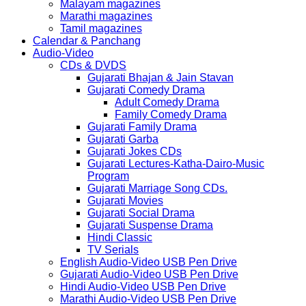
Malayam magazines
Marathi magazines
Tamil magazines
Calendar & Panchang
Audio-Video
CDs & DVDS
Gujarati Bhajan & Jain Stavan
Gujarati Comedy Drama
Adult Comedy Drama
Family Comedy Drama
Gujarati Family Drama
Gujarati Garba
Gujarati Jokes CDs
Gujarati Lectures-Katha-Dairo-Music
Program
Gujarati Marriage Song CDs.
Gujarati Movies
Gujarati Social Drama
Gujarati Suspense Drama
Hindi Classic
TV Serials
English Audio-Video USB Pen Drive
Gujarati Audio-Video USB Pen Drive
Hindi Audio-Video USB Pen Drive
Marathi Audio-Video USB Pen Drive