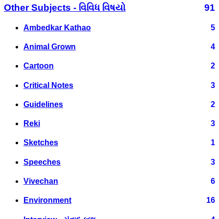
Other Subjects - વિવિધ વિષયો
91
Ambedkar Kathao
5
Animal Grown
4
Cartoon
2
Critical Notes
3
Guidelines
2
Reki
3
Sketches
1
Speeches
3
Vivechan
6
Environment
16