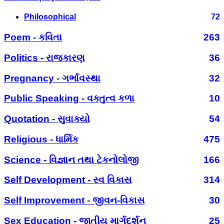
Philosophical
72
Poem - કવિતા
263
Politics - રાજકારણ
36
Pregnancy - ગર્ભાવસ્થા
32
Public Speaking - વક્તુત્વ કળા
10
Quotation - સુવાક્યો
54
Religious - ધાર્મિક
475
Science - વિજ્ઞાન તથા ટેકનોલોજી
166
Self Development - સ્વ વિકાસ
314
Self Improvement - જીવન-વિકાસ
30
Sex Education - જાતીય માર્ગદર્શન
25