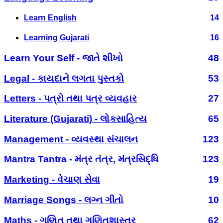
Learn English
14
Learning Gujarati
16
Learn Your Self - જાતે શીખો
48
Legal - કાયદાને લગતા પુસ્તકો
53
Letters - પત્રો તથા પત્ર વ્યવહાર
27
Literature (Gujarati) - લોકસાહિત્ય
65
Management - વ્યવસ્થા સંચાલન
123
Mantra Tantra - મંત્ર તંત્ર, મંત્રસિદ્ધિ
123
Marketing - વેચાણ સેવા
19
Marriage Songs - લગ્ન ગીતો
10
Maths - ગણિત તથા ગણિતશાસ્ત્ર
62