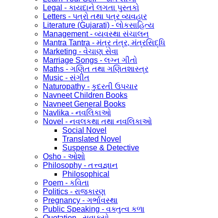
Legal - કાયદાને લગતા પુસ્તકો
Letters - પત્રો તથા પત્ર વ્યવહાર
Literature (Gujarati) - લોકસાહિત્ય
Management - વ્યવસ્થા સંચાલન
Mantra Tantra - મંત્ર તંત્ર, મંત્રસિદ્ધિ
Marketing - વેચાણ સેવા
Marriage Songs - લગ્ન ગીતો
Maths - ગણિત તથા ગણિતશાસ્ત્ર
Music - સંગીત
Naturopathy - કુદરતી ઉપચાર
Navneet Children Books
Navneet General Books
Navlika - નવલિકાઓ
Novel - નવલકથા તથા નવલિકાઓ
Social Novel
Translated Novel
Suspense & Detective
Osho - ઓશો
Philosophy - તત્ત્વજ્ઞાન
Philosophical
Poem - કવિતા
Politics - રાજકારણ
Pregnancy - ગર્ભાવસ્થા
Public Speaking - વક્તુત્વ કળા
Quotation - સુવાક્યો