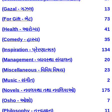
(Gazal - ગઝલ)
13
(For Gift - ભેટ)
73
(Health - આરોગ્ય)
41
(Comedy - હાસ્ય)
35
(Inspiration - પ્રેરણાત્મક)
134
(Management - વ્યવસ્થા સંચાલન)
20
(Miscellaneous - વિવિધ વિષય)
23
(Music - સંગીત)
2
(Novels - નવલકથા તથા નવલિકાઓ)
175
(Osho - ઓશો)
7
(Philosophy - તત્ત્વજ્ઞાન)
11