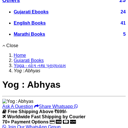
Others
25
Gujarati Ebooks
24
English Books
41
Marathi Books
5
Close
Home
Gujarati Books
Yoga - યોગ તથા પ્રાણાયામ
Yog : Abhyas
Yog : Abhyas
Ask A Question
Share Whatsapp
Free Shipping Above
699/-
Worldwide Fast Shipping by Courier
70+ Payment Options
Join Our WhatsApp Group