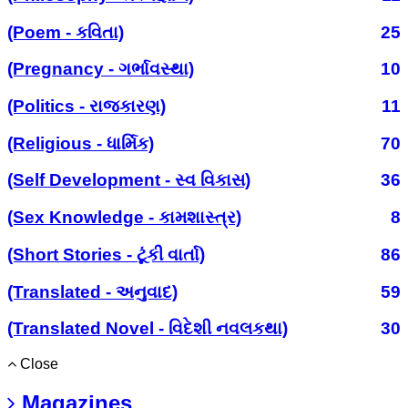
(Poem - કવિતા)
25
(Pregnancy - ગર્ભાવસ્થા)
10
(Politics - રાજકારણ)
11
(Religious - ધાર્મિક)
70
(Self Development - સ્વ વિકાસ)
36
(Sex Knowledge - કામશાસ્ત્ર)
8
(Short Stories - ટૂંકી વાર્તા)
86
(Translated - અનુવાદ)
59
(Translated Novel - વિદેશી નવલકથા)
30
Close
Magazines