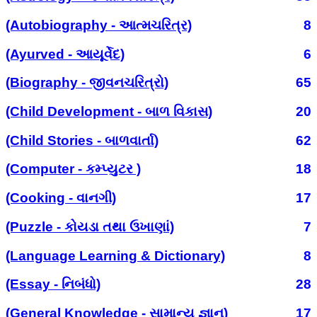
(Autobiography - આત્મચરિત્ર)
8
(Ayurved - આયૂર્વેદ)
6
(Biography - જીવનચરિત્રો)
65
(Child Development - બાળ વિકાસ)
20
(Child Stories - બાળવાર્તા)
62
(Computer - કમ્પ્યુટર )
18
(Cooking - વાનગી)
17
(Puzzle - કોયડા તથા ઉખાણાં)
7
(Language Learning & Dictionary)
8
(Essay - નિબંધો)
28
(General Knowledge - સામાન્ય જ્ઞાન)
17