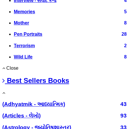
Interview - સંવાદ કળા
4
Memories
5
Mother
8
Pen Portraits
28
Terrorism
2
Wild Life
8
Close
Best Sellers Books
(Adhyatmik - આધ્યાત્મિક)
43
(Articles - લેખો)
93
(Astrology - જ્યોતિષશાસ્ત્ર)
33