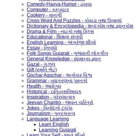
Comedy-Hasya-Humor - હાસ્ય
Computer - કમ્પ્યુટર
Cookery - વાનગી
Cross Word And Puzzles - કોયડા તથા ઉખાણાં
Dictionary & Encyclopedia - શબ્દકોશ તથા જ્ઞાનકોશ
Drama & Film - નાટકો તથા ફિલ્મ
Educational - શિક્ષણ સંબંધી
English Learning - અંગ્રેજી શીખો
Essay - નિબંધો
Folk Songs Gujarati - ગુજરાતી લોકગીત
General Knowledge - સામાન્ય જ્ઞાન
Gazal - ગઝલ
Gift (સ્મૃતિ ભેટ)
Gochar Agochar - અગોચર વિશ્વ
Grammar - વ્યાકરણના પુસ્તકો
Health - આરોગ્ય
Historical - ઇતિહાસવિષયક
Inspiration - પ્રેરણાત્મક
Jeevan Charitro - જીવન ચરિત્રો
Jokes - વિનોદનો ટુચકા
Journalism - પત્રકારત્વ
Language Learning
Learn English
Learning Gujarati
Learn Your Self - જાતે શીખો