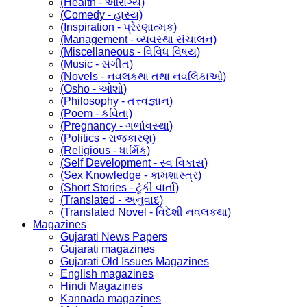
(Health - આરોગ્ય)
(Comedy - હાસ્ય)
(Inspiration - પ્રેરણાત્મક)
(Management - વ્યવસ્થા સંચાલન)
(Miscellaneous - વિવિધ વિષય)
(Music - સંગીત)
(Novels - નવલકથા તથા નવલિકાઓ)
(Osho - ઓશો)
(Philosophy - તત્ત્વજ્ઞાન)
(Poem - કવિતા)
(Pregnancy - ગર્ભાવસ્થા)
(Politics - રાજકારણ)
(Religious - ધાર્મિક)
(Self Development - સ્વ વિકાસ)
(Sex Knowledge - કામશાસ્ત્ર)
(Short Stories - ટૂંકી વાર્તા)
(Translated - અનુવાદ)
(Translated Novel - વિદેશી નવલકથા)
Magazines
Gujarati News Papers
Gujarati magazines
Gujarati Old Issues Magazines
English magazines
Hindi Magazines
Kannada magazines