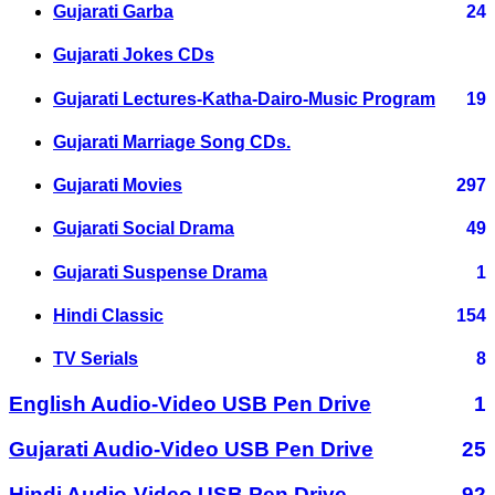
Gujarati Garba
24
Gujarati Jokes CDs
Gujarati Lectures-Katha-Dairo-Music Program
19
Gujarati Marriage Song CDs.
Gujarati Movies
297
Gujarati Social Drama
49
Gujarati Suspense Drama
1
Hindi Classic
154
TV Serials
8
English Audio-Video USB Pen Drive
1
Gujarati Audio-Video USB Pen Drive
25
Hindi Audio-Video USB Pen Drive
92