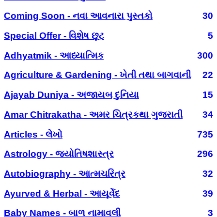
Coming Soon - નવા આવનારા પુસ્તકો
30
Special Offer - વિશેષ છૂટ
5
Adhyatmik - આધ્યાત્મિક
300
Agriculture & Gardening - ખેતી તથા બાગવાની
22
Ajayab Duniya - અજાયબ દુનિયા
15
Amar Chitrakatha - અમર ચિત્રકથા ગુજરાતી
34
Articles - લેખો
735
Astrology - જ્યોતિષશાસ્ત્ર
296
Autobiography - આત્મચરિત્ર
32
Ayurved & Herbal - આયૂર્વેદ
39
Baby Names - બાળ નામાવલી
3