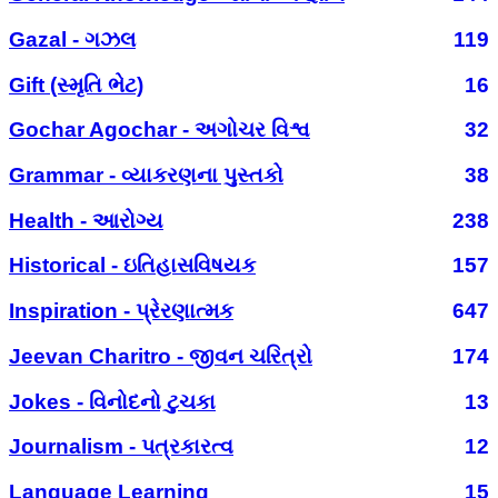
Gazal - ગઝલ
119
Gift (સ્મૃતિ ભેટ)
16
Gochar Agochar - અગોચર વિશ્વ
32
Grammar - વ્યાકરણના પુસ્તકો
38
Health - આરોગ્ય
238
Historical - ઇતિહાસવિષયક
157
Inspiration - પ્રેરણાત્મક
647
Jeevan Charitro - જીવન ચરિત્રો
174
Jokes - વિનોદનો ટુચકા
13
Journalism - પત્રકારત્વ
12
Language Learning
15