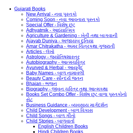
Gujarati Books
New Arrival - નવા પુસ્તકો
Coming Soon - નવા આવનારા પુસ્તકો
Special Offer - વિશેષ છૂટ
Adhyatmik - આધ્યાત્મિક
Agriculture & Gardening - ખેતી તથા બાગવાની
Ajayab Duniya - અજાયબ દુનિયા
Amar Chitrakatha - અમર ચિત્રકથા ગુજરાતી
Articles - લેખો
Astrology - જ્યોતિષશાસ્ત્ર
Autobiography - આત્મચરિત્ર
Ayurved & Herbal - આયૂર્વેદ
Baby Names - બાળ નામાવલી
Beauty Care - સૌન્દર્ય જતન
Bhajan - ભજન
Biography - જીવન ચરિત્ર તથા આત્મકથા
Books Set Combo Offer - વિશેષ છૂટ વાળા પુસ્તકોનો
સેટ
Business Guidance - વ્યવસાય માર્ગદર્શન
Child Development - બાળ વિકાસ
Child Songs - બાળ ગીતો
Child Stories - બાળવાર્તા
English Children Books
Hindi Children Books