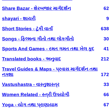
Share Bazar - શેરબજાર માર્ગદર્શન
62
shayari - શાયરી
9
Short Stories - ટૂંકી વાર્તા
638
Songs - ફિલ્મના ગીતો તથા લોકગીતો
30
Sports And Games - રમત ગમત તથા ખેલ કૂદ
41
Translated books - અનુવાદ
212
Travel Guides & Maps - પ્રવાસ માર્ગદર્શન તથા
નક્શા
172
Vastushastra - વાસ્તુશાસ્ત્ર
33
Women Related - સ્ત્રી ઉપયોગી
66
Yoga - યોગ તથા પ્રાણાયામ
67