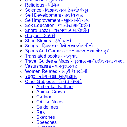
Religious - ધાર્મિક
Science - વિજ્ઞાન તથા ટેકનોલોજી
Self Development - સ્વ વિકાસ
Self Improvement - જીવન-વિકાસ
Sex Education - જાતીય માર્ગદર્શન
Share Bazar - શેરબજાર માર્ગદર્શન
shayari - શાયરી
Short Stories - ટૂંકી વાર્તા
Songs - ફિલ્મના ગીતો તથા લોકગીતો
Sports And Games - રમત ગમત તથા ખેલ કૂદ
Translated books - અનુવાદ
Travel Guides & Maps - પ્રવાસ માર્ગદર્શન તથા નક્શા
Vastushastra - વાસ્તુશાસ્ત્ર
Women Related - સ્ત્રી ઉપયોગી
Yoga - યોગ તથા પ્રાણાયામ
Other Subjects - વિવિધ વિષયો
Ambedkar Kathao
Animal Grown
Cartoon
Critical Notes
Guidelines
Reki
Sketches
Speeches