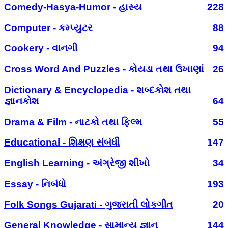
Comedy-Hasya-Humor - હાસ્ય
228
Computer - કમ્પ્યુટર
88
Cookery - વાનગી
94
Cross Word And Puzzles - કોયડા તથા ઉખાણાં
26
Dictionary & Encyclopedia - શબ્દકોશ તથા
જ્ઞાનકોશ
64
Drama & Film - નાટકો તથા ફિલ્મ
55
Educational - શિક્ષણ સંબંધી
147
English Learning - અંગ્રેજી શીખો
34
Essay - નિબંધો
193
Folk Songs Gujarati - ગુજરાતી લોકગીત
20
General Knowledge - સામાન્ય જ્ઞાન
144