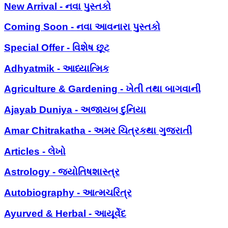
New Arrival - નવા પુસ્તકો
Coming Soon - નવા આવનારા પુસ્તકો
Special Offer - વિશેષ છૂટ
Adhyatmik - આધ્યાત્મિક
Agriculture & Gardening - ખેતી તથા બાગવાની
Ajayab Duniya - અજાયબ દુનિયા
Amar Chitrakatha - અમર ચિત્રકથા ગુજરાતી
Articles - લેખો
Astrology - જ્યોતિષશાસ્ત્ર
Autobiography - આત્મચરિત્ર
Ayurved & Herbal - આયૂર્વેદ