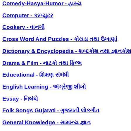
Comedy-Hasya-Humor - હાસ્ય
Computer - કમ્પ્યુટર
Cookery - વાનગી
Cross Word And Puzzles - કોયડા તથા ઉખાણાં
Dictionary & Encyclopedia - શબ્દકોશ તથા જ્ઞાનકો
Drama & Film - નાટકો તથા ફિલ્મ
Educational - શિક્ષણ સંબંધી
English Learning - અંગ્રેજી શીખો
Essay - નિબંધો
Folk Songs Gujarati - ગુજરાતી લોકગીત
General Knowledge - સામાન્ય જ્ઞાન