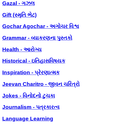
Gazal - ગઝલ
Gift (સ્મૃતિ ભેટ)
Gochar Agochar - અગોચર વિશ્વ
Grammar - વ્યાકરણના પુસ્તકો
Health - આરોગ્ય
Historical - ઇતિહાસવિષયક
Inspiration - પ્રેરણાત્મક
Jeevan Charitro - જીવન ચરિત્રો
Jokes - વિનોદનો ટુચકા
Journalism - પત્રકારત્વ
Language Learning