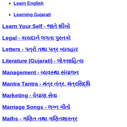
Learn English
Learning Gujarati
Learn Your Self - જાતે શીખો
Legal - કાયદાને લગતા પુસ્તકો
Letters - પત્રો તથા પત્ર વ્યવહાર
Literature (Gujarati) - લોકસાહિત્ય
Management - વ્યવસ્થા સંચાલન
Mantra Tantra - મંત્ર તંત્ર, મંત્રસિદ્ધિ
Marketing - વેચાણ સેવા
Marriage Songs - લગ્ન ગીતો
Maths - ગણિત તથા ગણિતશાસ્ત્ર