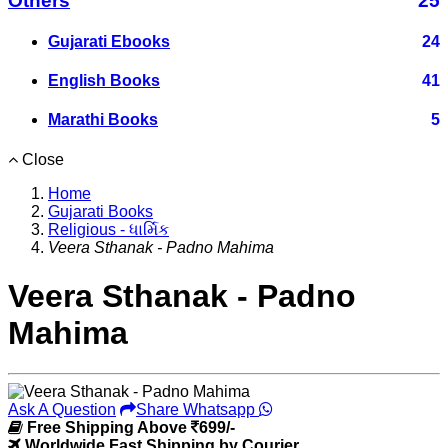
Others
25
Gujarati Ebooks
24
English Books
41
Marathi Books
5
Close
Home
Gujarati Books
Religious - ધાર્મિક
Veera Sthanak - Padno Mahima
Veera Sthanak - Padno
Mahima
Ask A Question
Share Whatsapp
Free Shipping Above
699/-
Worldwide Fast Shipping by Courier