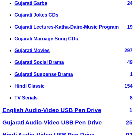
Gujarati Garba
24
Gujarati Jokes CDs
Gujarati Lectures-Katha-Dairo-Music Program
19
Gujarati Marriage Song CDs.
Gujarati Movies
297
Gujarati Social Drama
49
Gujarati Suspense Drama
1
Hindi Classic
154
TV Serials
8
English Audio-Video USB Pen Drive
1
Gujarati Audio-Video USB Pen Drive
25
Hindi Audio-Video USB Pen Drive
92