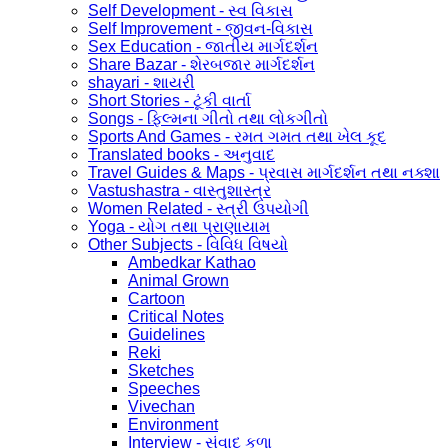
Self Development - સ્વ વિકાસ
Self Improvement - જીવન-વિકાસ
Sex Education - જાતીય માર્ગદર્શન
Share Bazar - શેરબજાર માર્ગદર્શન
shayari - શાયરી
Short Stories - ટૂંકી વાર્તા
Songs - ફિલ્મના ગીતો તથા લોકગીતો
Sports And Games - રમત ગમત તથા ખેલ કૂદ
Translated books - અનુવાદ
Travel Guides & Maps - પ્રવાસ માર્ગદર્શન તથા નક્શા
Vastushastra - વાસ્તુશાસ્ત્ર
Women Related - સ્ત્રી ઉપયોગી
Yoga - યોગ તથા પ્રાણાયામ
Other Subjects - વિવિધ વિષયો
Ambedkar Kathao
Animal Grown
Cartoon
Critical Notes
Guidelines
Reki
Sketches
Speeches
Vivechan
Environment
Interview - સંવાદ કળા