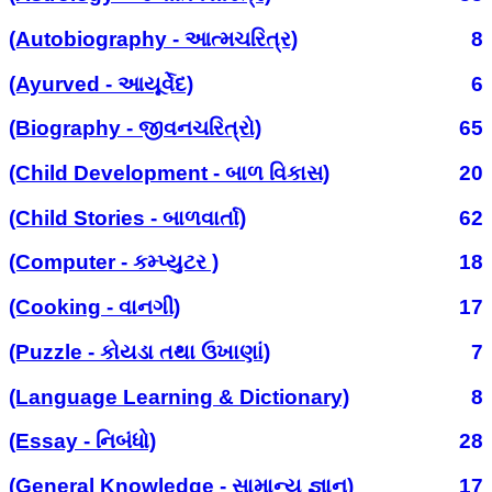
(Autobiography - આત્મચરિત્ર)
8
(Ayurved - આયૂર્વેદ)
6
(Biography - જીવનચરિત્રો)
65
(Child Development - બાળ વિકાસ)
20
(Child Stories - બાળવાર્તા)
62
(Computer - કમ્પ્યુટર )
18
(Cooking - વાનગી)
17
(Puzzle - કોયડા તથા ઉખાણાં)
7
(Language Learning & Dictionary)
8
(Essay - નિબંધો)
28
(General Knowledge - સામાન્ય જ્ઞાન)
17