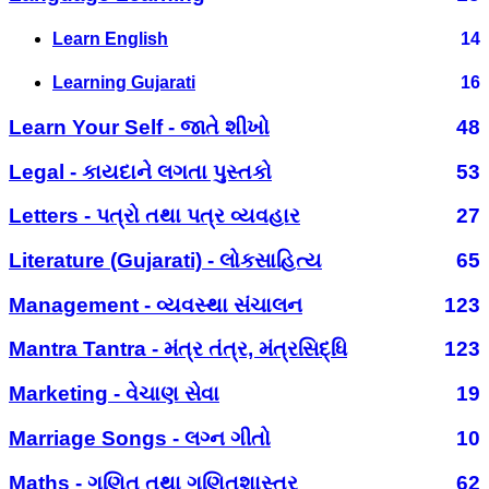
Learn English
14
Learning Gujarati
16
Learn Your Self - જાતે શીખો
48
Legal - કાયદાને લગતા પુસ્તકો
53
Letters - પત્રો તથા પત્ર વ્યવહાર
27
Literature (Gujarati) - લોકસાહિત્ય
65
Management - વ્યવસ્થા સંચાલન
123
Mantra Tantra - મંત્ર તંત્ર, મંત્રસિદ્ધિ
123
Marketing - વેચાણ સેવા
19
Marriage Songs - લગ્ન ગીતો
10
Maths - ગણિત તથા ગણિતશાસ્ત્ર
62