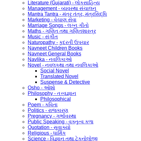
Literature (Gujarati) - લોકસાહિત્ય
Management - વ્યવસ્થા સંચાલન
Mantra Tantra - મંત્ર તંત્ર, મંત્રસિદ્ધિ
Marketing - વેચાણ સેવા
Marriage Songs - લગ્ન ગીતો
Maths - ગણિત તથા ગણિતશાસ્ત્ર
Music - સંગીત
Naturopathy - કુદરતી ઉપચાર
Navneet Children Books
Navneet General Books
Navlika - નવલિકાઓ
Novel - નવલકથા તથા નવલિકાઓ
Social Novel
Translated Novel
Suspense & Detective
Osho - ઓશો
Philosophy - તત્ત્વજ્ઞાન
Philosophical
Poem - કવિતા
Politics - રાજકારણ
Pregnancy - ગર્ભાવસ્થા
Public Speaking - વક્તુત્વ કળા
Quotation - સુવાક્યો
Religious - ધાર્મિક
Science - વિજ્ઞાન તથા ટેકનોલોજી