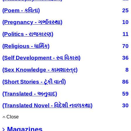
(Poem - કવિતા)
25
(Pregnancy - ગર્ભાવસ્થા)
10
(Politics - રાજકારણ)
11
(Religious - ધાર્મિક)
70
(Self Development - સ્વ વિકાસ)
36
(Sex Knowledge - કામશાસ્ત્ર)
8
(Short Stories - ટૂંકી વાર્તા)
86
(Translated - અનુવાદ)
59
(Translated Novel - વિદેશી નવલકથા)
30
Close
Magazines