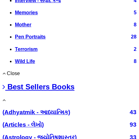
Interview - સંવાદ કળા
4
Memories
5
Mother
8
Pen Portraits
28
Terrorism
2
Wild Life
8
Close
Best Sellers Books
(Adhyatmik - આધ્યાત્મિક)
43
(Articles - લેખો)
93
(Astrology - જ્યોતિષશાસ્ત્ર)
33