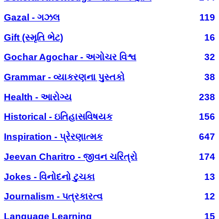
Gazal - ગઝલ
119
Gift (સ્મૃતિ ભેટ)
16
Gochar Agochar - અગોચર વિશ્વ
32
Grammar - વ્યાકરણના પુસ્તકો
38
Health - આરોગ્ય
238
Historical - ઇતિહાસવિષયક
156
Inspiration - પ્રેરણાત્મક
647
Jeevan Charitro - જીવન ચરિત્રો
174
Jokes - વિનોદનો ટુચકા
13
Journalism - પત્રકારત્વ
12
Language Learning
15