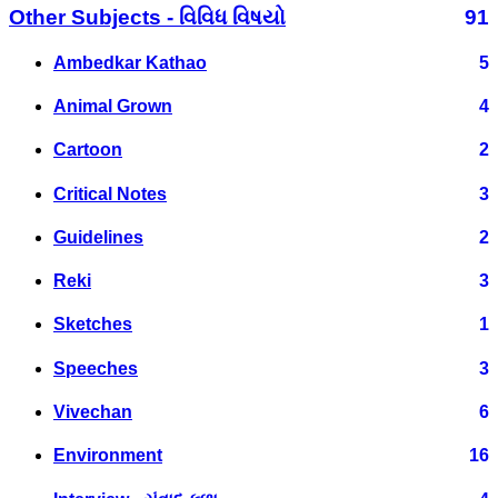
Other Subjects - વિવિધ વિષયો
91
Ambedkar Kathao
5
Animal Grown
4
Cartoon
2
Critical Notes
3
Guidelines
2
Reki
3
Sketches
1
Speeches
3
Vivechan
6
Environment
16