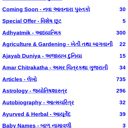
Coming Soon - નવા આવનારા પુસ્તકો
30
Special Offer - વિશેષ છૂટ
5
Adhyatmik - આધ્યાત્મિક
300
Agriculture & Gardening - ખેતી તથા બાગવાની
22
Ajayab Duniya - અજાયબ દુનિયા
15
Amar Chitrakatha - અમર ચિત્રકથા ગુજરાતી
34
Articles - લેખો
735
Astrology - જ્યોતિષશાસ્ત્ર
296
Autobiography - આત્મચરિત્ર
32
Ayurved & Herbal - આયૂર્વેદ
39
Baby Names - બાળ નામાવલી
3