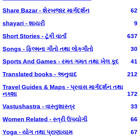
Share Bazar - શેરબજાર માર્ગદર્શન
62
shayari - શાયરી
9
Short Stories - ટૂંકી વાર્તા
637
Songs - ફિલ્મના ગીતો તથા લોકગીતો
30
Sports And Games - રમત ગમત તથા ખેલ કૂદ
41
Translated books - અનુવાદ
212
Travel Guides & Maps - પ્રવાસ માર્ગદર્શન તથા
નક્શા
172
Vastushastra - વાસ્તુશાસ્ત્ર
33
Women Related - સ્ત્રી ઉપયોગી
66
Yoga - યોગ તથા પ્રાણાયામ
67