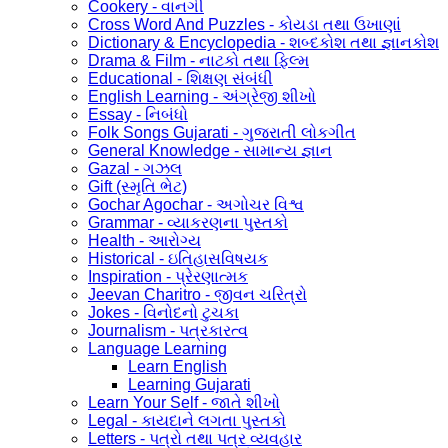
Cookery - વાનગી
Cross Word And Puzzles - કોયડા તથા ઉખાણાં
Dictionary & Encyclopedia - શબ્દકોશ તથા જ્ઞાનકોશ
Drama & Film - નાટકો તથા ફિલ્મ
Educational - શિક્ષણ સંબંધી
English Learning - અંગ્રેજી શીખો
Essay - નિબંધો
Folk Songs Gujarati - ગુજરાતી લોકગીત
General Knowledge - સામાન્ય જ્ઞાન
Gazal - ગઝલ
Gift (સ્મૃતિ ભેટ)
Gochar Agochar - અગોચર વિશ્વ
Grammar - વ્યાકરણના પુસ્તકો
Health - આરોગ્ય
Historical - ઇતિહાસવિષયક
Inspiration - પ્રેરણાત્મક
Jeevan Charitro - જીવન ચરિત્રો
Jokes - વિનોદનો ટુચકા
Journalism - પત્રકારત્વ
Language Learning
Learn English
Learning Gujarati
Learn Your Self - જાતે શીખો
Legal - કાયદાને લગતા પુસ્તકો
Letters - પત્રો તથા પત્ર વ્યવહાર