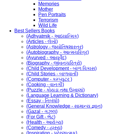
Memories
Mother
Pen Portraits
Terrorism
Wild Life
Best Sellers Books
(Adhyatmik - આધ્યાત્મિક)
(Articles - લેખો)
(Astrology - જ્યોતિષશાસ્ત્ર)
(Autobiography - આત્મચરિત્ર)
(Ayurved - આયૂર્વેદ)
(Biography - જીવનચરિત્રો)
(Child Development - બાળ વિકાસ)
(Child Stories - બાળવાર્તા)
(Computer - કમ્પ્યુટર )
(Cooking - વાનગી)
(Puzzle - કોયડા તથા ઉખાણાં)
(Language Learning & Dictionary)
(Essay - નિબંધો)
(General Knowledge - સામાન્ય જ્ઞાન)
(Gazal - ગઝલ)
(For Gift - ભેટ)
(Health - આરોગ્ય)
(Comedy - હાસ્ય)
(Inspiration - પ્રેરણાત્મક)