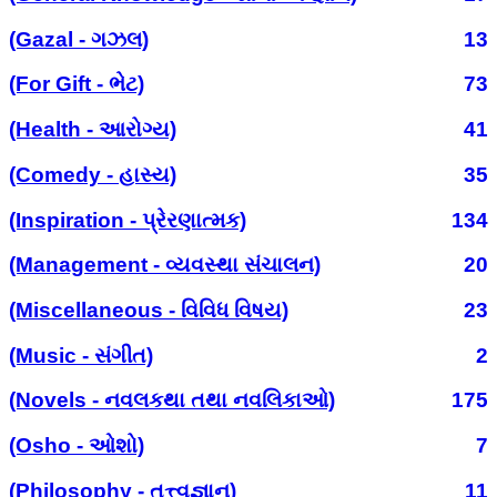
(Gazal - ગઝલ)
13
(For Gift - ભેટ)
73
(Health - આરોગ્ય)
41
(Comedy - હાસ્ય)
35
(Inspiration - પ્રેરણાત્મક)
134
(Management - વ્યવસ્થા સંચાલન)
20
(Miscellaneous - વિવિધ વિષય)
23
(Music - સંગીત)
2
(Novels - નવલકથા તથા નવલિકાઓ)
175
(Osho - ઓશો)
7
(Philosophy - તત્ત્વજ્ઞાન)
11