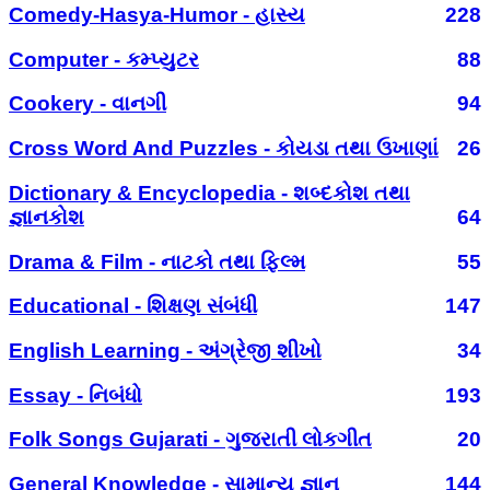
Comedy-Hasya-Humor - હાસ્ય
228
Computer - કમ્પ્યુટર
88
Cookery - વાનગી
94
Cross Word And Puzzles - કોયડા તથા ઉખાણાં
26
Dictionary & Encyclopedia - શબ્દકોશ તથા
જ્ઞાનકોશ
64
Drama & Film - નાટકો તથા ફિલ્મ
55
Educational - શિક્ષણ સંબંધી
147
English Learning - અંગ્રેજી શીખો
34
Essay - નિબંધો
193
Folk Songs Gujarati - ગુજરાતી લોકગીત
20
General Knowledge - સામાન્ય જ્ઞાન
144