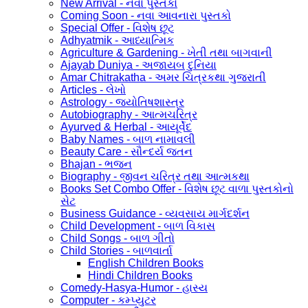
New Arrival - નવા પુસ્તકો
Coming Soon - નવા આવનારા પુસ્તકો
Special Offer - વિશેષ છૂટ
Adhyatmik - આધ્યાત્મિક
Agriculture & Gardening - ખેતી તથા બાગવાની
Ajayab Duniya - અજાયબ દુનિયા
Amar Chitrakatha - અમર ચિત્રકથા ગુજરાતી
Articles - લેખો
Astrology - જ્યોતિષશાસ્ત્ર
Autobiography - આત્મચરિત્ર
Ayurved & Herbal - આયૂર્વેદ
Baby Names - બાળ નામાવલી
Beauty Care - સૌન્દર્ય જતન
Bhajan - ભજન
Biography - જીવન ચરિત્ર તથા આત્મકથા
Books Set Combo Offer - વિશેષ છૂટ વાળા પુસ્તકોનો
સેટ
Business Guidance - વ્યવસાય માર્ગદર્શન
Child Development - બાળ વિકાસ
Child Songs - બાળ ગીતો
Child Stories - બાળવાર્તા
English Children Books
Hindi Children Books
Comedy-Hasya-Humor - હાસ્ય
Computer - કમ્પ્યુટર