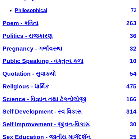
Philosophical
72
Poem - કવિતા
263
Politics - રાજકારણ
36
Pregnancy - ગર્ભાવસ્થા
32
Public Speaking - વક્તુત્વ કળા
10
Quotation - સુવાક્યો
54
Religious - ધાર્મિક
475
Science - વિજ્ઞાન તથા ટેકનોલોજી
166
Self Development - સ્વ વિકાસ
314
Self Improvement - જીવન-વિકાસ
30
Sex Education - જાતીય માર્ગદર્શન
25