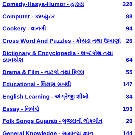
Comedy-Hasya-Humor - હાસ્ય
228
Computer - કમ્પ્યુટર
88
Cookery - વાનગી
94
Cross Word And Puzzles - કોયડા તથા ઉખાણાં
26
Dictionary & Encyclopedia - શબ્દકોશ તથા
જ્ઞાનકોશ
64
Drama & Film - નાટકો તથા ફિલ્મ
55
Educational - શિક્ષણ સંબંધી
147
English Learning - અંગ્રેજી શીખો
34
Essay - નિબંધો
193
Folk Songs Gujarati - ગુજરાતી લોકગીત
20
General Knowledge - સામાન્ય જ્ઞાન
144