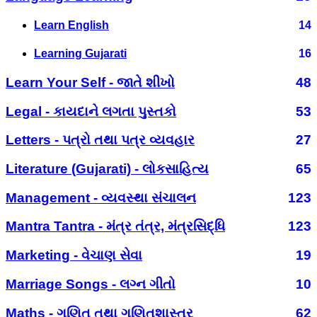
Learn English
14
Learning Gujarati
16
Learn Your Self - જાતે શીખો
48
Legal - કાયદાને લગતા પુસ્તકો
53
Letters - પત્રો તથા પત્ર વ્યવહાર
27
Literature (Gujarati) - લોકસાહિત્ય
65
Management - વ્યવસ્થા સંચાલન
123
Mantra Tantra - મંત્ર તંત્ર, મંત્રસિદ્ધિ
123
Marketing - વેચાણ સેવા
19
Marriage Songs - લગ્ન ગીતો
10
Maths - ગણિત તથા ગણિતશાસ્ત્ર
62