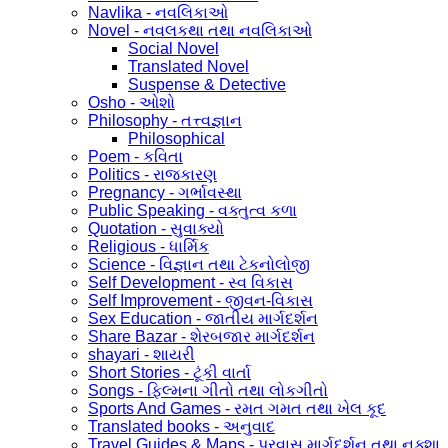
Navlika - નવલિકાઓ
Novel - નવલકથા તથા નવલિકાઓ
Social Novel
Translated Novel
Suspense & Detective
Osho - ઓશો
Philosophy - તત્ત્વજ્ઞાન
Philosophical
Poem - કવિતા
Politics - રાજકારણ
Pregnancy - ગર્ભાવસ્થા
Public Speaking - વક્તુત્વ કળા
Quotation - સુવાક્યો
Religious - ધાર્મિક
Science - વિજ્ઞાન તથા ટેકનોલોજી
Self Development - સ્વ વિકાસ
Self Improvement - જીવન-વિકાસ
Sex Education - જાતીય માર્ગદર્શન
Share Bazar - શેરબજાર માર્ગદર્શન
shayari - શાયરી
Short Stories - ટૂંકી વાર્તા
Songs - ફિલ્મના ગીતો તથા લોકગીતો
Sports And Games - રમત ગમત તથા ખેલ કૂદ
Translated books - અનુવાદ
Travel Guides & Maps - પ્રવાસ માર્ગદર્શન તથા નક્શા