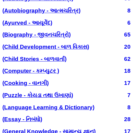
(Autobiography - આત્મચરિત્ર)
8
(Ayurved - આયૂર્વેદ)
6
(Biography - જીવનચરિત્રો)
65
(Child Development - બાળ વિકાસ)
20
(Child Stories - બાળવાર્તા)
62
(Computer - કમ્પ્યુટર )
18
(Cooking - વાનગી)
17
(Puzzle - કોયડા તથા ઉખાણાં)
7
(Language Learning & Dictionary)
8
(Essay - નિબંધો)
28
(General Knowledge - સામાન્ય જ્ઞાન)
17