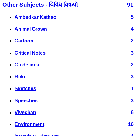
Other Subjects - વિવિધ વિષયો
91
Ambedkar Kathao
5
Animal Grown
4
Cartoon
2
Critical Notes
3
Guidelines
2
Reki
3
Sketches
1
Speeches
3
Vivechan
6
Environment
16