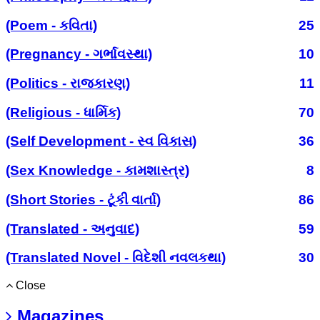
(Poem - કવિતા)
25
(Pregnancy - ગર્ભાવસ્થા)
10
(Politics - રાજકારણ)
11
(Religious - ધાર્મિક)
70
(Self Development - સ્વ વિકાસ)
36
(Sex Knowledge - કામશાસ્ત્ર)
8
(Short Stories - ટૂંકી વાર્તા)
86
(Translated - અનુવાદ)
59
(Translated Novel - વિદેશી નવલકથા)
30
Close
Magazines