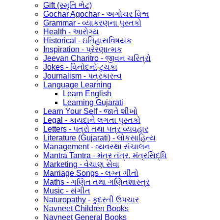
Gift (સ્મૃતિ ભેટ)
Gochar Agochar - અગોચર વિશ્વ
Grammar - વ્યાકરણના પુસ્તકો
Health - આરોગ્ય
Historical - ઇતિહાસવિષયક
Inspiration - પ્રેરણાત્મક
Jeevan Charitro - જીવન ચરિત્રો
Jokes - વિનોદનો ટુચકા
Journalism - પત્રકારત્વ
Language Learning
Learn English
Learning Gujarati
Learn Your Self - જાતે શીખો
Legal - કાયદાને લગતા પુસ્તકો
Letters - પત્રો તથા પત્ર વ્યવહાર
Literature (Gujarati) - લોકસાહિત્ય
Management - વ્યવસ્થા સંચાલન
Mantra Tantra - મંત્ર તંત્ર, મંત્રસિદ્ધિ
Marketing - વેચાણ સેવા
Marriage Songs - લગ્ન ગીતો
Maths - ગણિત તથા ગણિતશાસ્ત્ર
Music - સંગીત
Naturopathy - કુદરતી ઉપચાર
Navneet Children Books
Navneet General Books