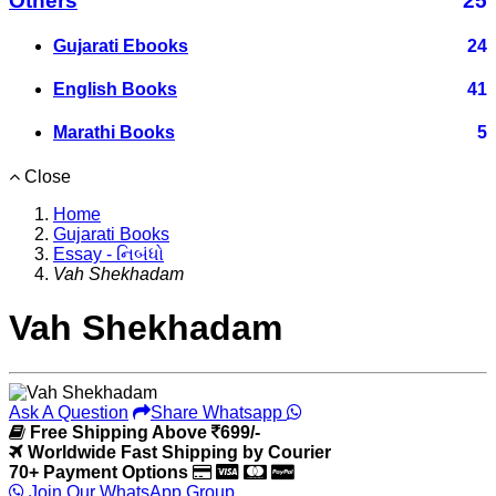
Others
25
Gujarati Ebooks
24
English Books
41
Marathi Books
5
Close
Home
Gujarati Books
Essay - નિબંધો
Vah Shekhadam
Vah Shekhadam
Ask A Question
Share Whatsapp
Free Shipping Above
699/-
Worldwide Fast Shipping by Courier
70+ Payment Options
Join Our WhatsApp Group