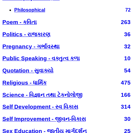
Philosophical
72
Poem - કવિતા
263
Politics - રાજકારણ
36
Pregnancy - ગર્ભાવસ્થા
32
Public Speaking - વક્તુત્વ કળા
10
Quotation - સુવાક્યો
54
Religious - ધાર્મિક
475
Science - વિજ્ઞાન તથા ટેકનોલોજી
166
Self Development - સ્વ વિકાસ
314
Self Improvement - જીવન-વિકાસ
30
Sex Education - જાતીય માર્ગદર્શન
25