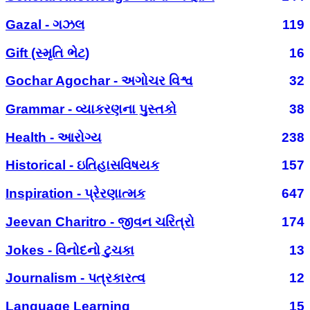
Gazal - ગઝલ
119
Gift (સ્મૃતિ ભેટ)
16
Gochar Agochar - અગોચર વિશ્વ
32
Grammar - વ્યાકરણના પુસ્તકો
38
Health - આરોગ્ય
238
Historical - ઇતિહાસવિષયક
157
Inspiration - પ્રેરણાત્મક
647
Jeevan Charitro - જીવન ચરિત્રો
174
Jokes - વિનોદનો ટુચકા
13
Journalism - પત્રકારત્વ
12
Language Learning
15