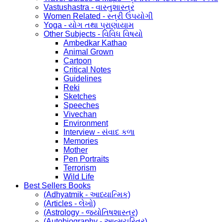
Vastushastra - વાસ્તુશાસ્ત્ર
Women Related - સ્ત્રી ઉપયોગી
Yoga - યોગ તથા પ્રાણાયામ
Other Subjects - વિવિધ વિષયો
Ambedkar Kathao
Animal Grown
Cartoon
Critical Notes
Guidelines
Reki
Sketches
Speeches
Vivechan
Environment
Interview - સંવાદ કળા
Memories
Mother
Pen Portraits
Terrorism
Wild Life
Best Sellers Books
(Adhyatmik - આધ્યાત્મિક)
(Articles - લેખો)
(Astrology - જ્યોતિષશાસ્ત્ર)
(Autobiography - આત્મચરિત્ર)