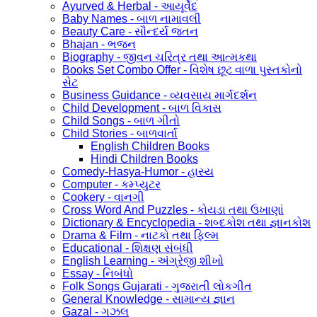
Ayurved & Herbal - આયૂર્વેદ
Baby Names - બાળ નામાવલી
Beauty Care - સૌન્દર્ય જતન
Bhajan - ભજન
Biography - જીવન ચરિત્ર તથા આત્મકથા
Books Set Combo Offer - વિશેષ છૂટ વાળા પુસ્તકોનો
સેટ
Business Guidance - વ્યવસાય માર્ગદર્શન
Child Development - બાળ વિકાસ
Child Songs - બાળ ગીતો
Child Stories - બાળવાર્તા
English Children Books
Hindi Children Books
Comedy-Hasya-Humor - હાસ્ય
Computer - કમ્પ્યુટર
Cookery - વાનગી
Cross Word And Puzzles - કોયડા તથા ઉખાણાં
Dictionary & Encyclopedia - શબ્દકોશ તથા જ્ઞાનકોશ
Drama & Film - નાટકો તથા ફિલ્મ
Educational - શિક્ષણ સંબંધી
English Learning - અંગ્રેજી શીખો
Essay - નિબંધો
Folk Songs Gujarati - ગુજરાતી લોકગીત
General Knowledge - સામાન્ય જ્ઞાન
Gazal - ગઝલ