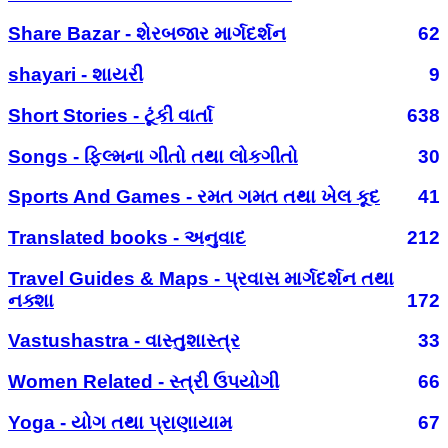
Share Bazar - શેરબજાર માર્ગદર્શન
62
shayari - શાયરી
9
Short Stories - ટૂંકી વાર્તા
638
Songs - ફિલ્મના ગીતો તથા લોકગીતો
30
Sports And Games - રમત ગમત તથા ખેલ કૂદ
41
Translated books - અનુવાદ
212
Travel Guides & Maps - પ્રવાસ માર્ગદર્શન તથા
નક્શા
172
Vastushastra - વાસ્તુશાસ્ત્ર
33
Women Related - સ્ત્રી ઉપયોગી
66
Yoga - યોગ તથા પ્રાણાયામ
67