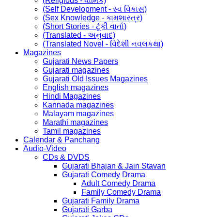
(Religious - ધાર્મિક)
(Self Development - સ્વ વિકાસ)
(Sex Knowledge - કામશાસ્ત્ર)
(Short Stories - ટૂંકી વાર્તા)
(Translated - અનુવાદ)
(Translated Novel - વિદેશી નવલકથા)
Magazines
Gujarati News Papers
Gujarati magazines
Gujarati Old Issues Magazines
English magazines
Hindi Magazines
Kannada magazines
Malayam magazines
Marathi magazines
Tamil magazines
Calendar & Panchang
Audio-Video
CDs & DVDS
Gujarati Bhajan & Jain Stavan
Gujarati Comedy Drama
Adult Comedy Drama
Family Comedy Drama
Gujarati Family Drama
Gujarati Garba