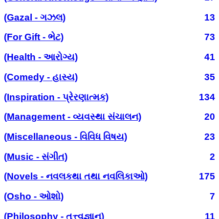
(Gazal - ગઝલ)
13
(For Gift - ભેટ)
73
(Health - આરોગ્ય)
41
(Comedy - હાસ્ય)
35
(Inspiration - પ્રેરણાત્મક)
134
(Management - વ્યવસ્થા સંચાલન)
20
(Miscellaneous - વિવિધ વિષય)
23
(Music - સંગીત)
2
(Novels - નવલકથા તથા નવલિકાઓ)
175
(Osho - ઓશો)
7
(Philosophy - તત્ત્વજ્ઞાન)
11