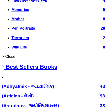
Interview - સંવાદ કળા
4
Memories
5
Mother
8
Pen Portraits
28
Terrorism
2
Wild Life
8
Close
Best Sellers Books
(Adhyatmik - આધ્યાત્મિક)
43
(Articles - લેખો)
93
(Astrology - જ્યોતિષશાસ્ત્ર)
33