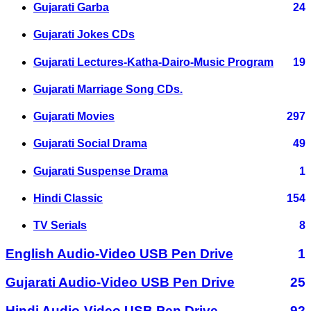
Gujarati Garba
24
Gujarati Jokes CDs
Gujarati Lectures-Katha-Dairo-Music Program
19
Gujarati Marriage Song CDs.
Gujarati Movies
297
Gujarati Social Drama
49
Gujarati Suspense Drama
1
Hindi Classic
154
TV Serials
8
English Audio-Video USB Pen Drive
1
Gujarati Audio-Video USB Pen Drive
25
Hindi Audio-Video USB Pen Drive
92