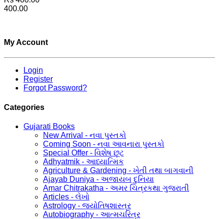
400.00
My Account
Login
Register
Forgot Password?
Categories
Gujarati Books
New Arrival - નવા પુસ્તકો
Coming Soon - નવા આવનારા પુસ્તકો
Special Offer - વિશેષ છૂટ
Adhyatmik - આધ્યાત્મિક
Agriculture & Gardening - ખેતી તથા બાગવાની
Ajayab Duniya - અજાયબ દુનિયા
Amar Chitrakatha - અમર ચિત્રકથા ગુજરાતી
Articles - લેખો
Astrology - જ્યોતિષશાસ્ત્ર
Autobiography - આત્મચરિત્ર