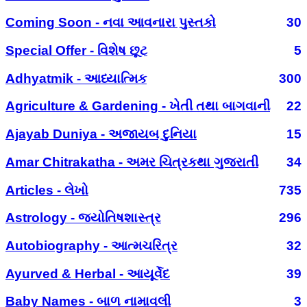
Coming Soon - નવા આવનારા પુસ્તકો
30
Special Offer - વિશેષ છૂટ
5
Adhyatmik - આધ્યાત્મિક
300
Agriculture & Gardening - ખેતી તથા બાગવાની
22
Ajayab Duniya - અજાયબ દુનિયા
15
Amar Chitrakatha - અમર ચિત્રકથા ગુજરાતી
34
Articles - લેખો
735
Astrology - જ્યોતિષશાસ્ત્ર
296
Autobiography - આત્મચરિત્ર
32
Ayurved & Herbal - આયૂર્વેદ
39
Baby Names - બાળ નામાવલી
3