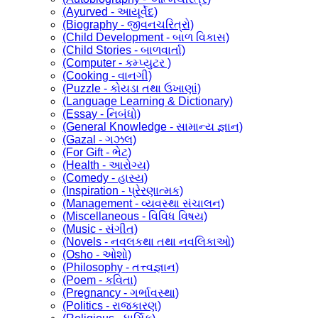
(Ayurved - આયૂર્વેદ)
(Biography - જીવનચરિત્રો)
(Child Development - બાળ વિકાસ)
(Child Stories - બાળવાર્તા)
(Computer - કમ્પ્યુટર )
(Cooking - વાનગી)
(Puzzle - કોયડા તથા ઉખાણાં)
(Language Learning & Dictionary)
(Essay - નિબંધો)
(General Knowledge - સામાન્ય જ્ઞાન)
(Gazal - ગઝલ)
(For Gift - ભેટ)
(Health - આરોગ્ય)
(Comedy - હાસ્ય)
(Inspiration - પ્રેરણાત્મક)
(Management - વ્યવસ્થા સંચાલન)
(Miscellaneous - વિવિધ વિષય)
(Music - સંગીત)
(Novels - નવલકથા તથા નવલિકાઓ)
(Osho - ઓશો)
(Philosophy - તત્ત્વજ્ઞાન)
(Poem - કવિતા)
(Pregnancy - ગર્ભાવસ્થા)
(Politics - રાજકારણ)