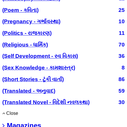
(Poem - કવિતા)
25
(Pregnancy - ગર્ભાવસ્થા)
10
(Politics - રાજકારણ)
11
(Religious - ધાર્મિક)
70
(Self Development - સ્વ વિકાસ)
36
(Sex Knowledge - કામશાસ્ત્ર)
8
(Short Stories - ટૂંકી વાર્તા)
86
(Translated - અનુવાદ)
59
(Translated Novel - વિદેશી નવલકથા)
30
Close
Magazines