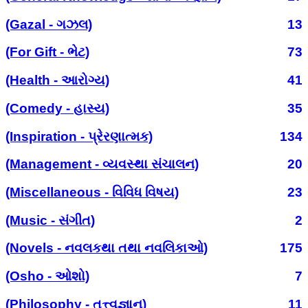
(Gazal - ગઝલ)
13
(For Gift - ભેટ)
73
(Health - આરોગ્ય)
41
(Comedy - હાસ્ય)
35
(Inspiration - પ્રેરણાત્મક)
134
(Management - વ્યવસ્થા સંચાલન)
20
(Miscellaneous - વિવિધ વિષય)
23
(Music - સંગીત)
2
(Novels - નવલકથા તથા નવલિકાઓ)
175
(Osho - ઓશો)
7
(Philosophy - તત્ત્વજ્ઞાન)
11