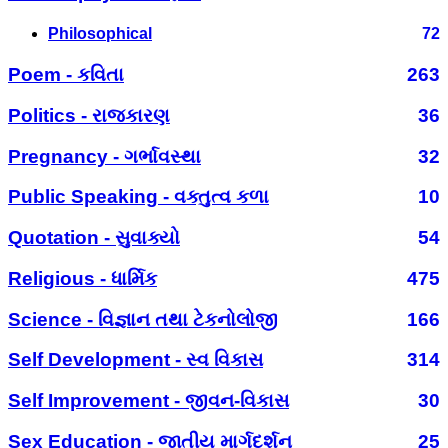
Philosophical
72
Poem - કવિતા
263
Politics - રાજકારણ
36
Pregnancy - ગર્ભાવસ્થા
32
Public Speaking - વક્તુત્વ કળા
10
Quotation - સુવાક્યો
54
Religious - ધાર્મિક
475
Science - વિજ્ઞાન તથા ટેકનોલોજી
166
Self Development - સ્વ વિકાસ
314
Self Improvement - જીવન-વિકાસ
30
Sex Education - જાતીય માર્ગદર્શન
25