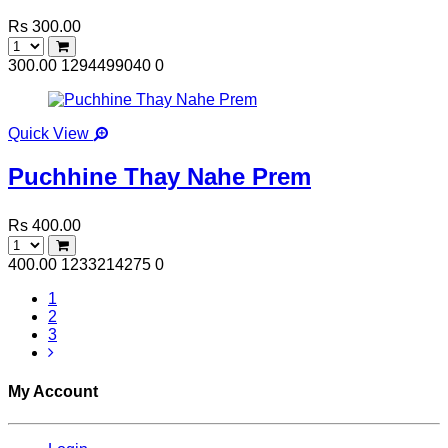
Rs 300.00
300.00
1294499040
0
Quick View
Puchhine Thay Nahe Prem
Rs 400.00
400.00
1233214275
0
1
2
3
My Account