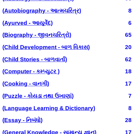
(Autobiography - આત્મચરિત્ર)
8
(Ayurved - આયૂર્વેદ)
6
(Biography - જીવનચરિત્રો)
65
(Child Development - બાળ વિકાસ)
20
(Child Stories - બાળવાર્તા)
62
(Computer - કમ્પ્યુટર )
18
(Cooking - વાનગી)
17
(Puzzle - કોયડા તથા ઉખાણાં)
7
(Language Learning & Dictionary)
8
(Essay - નિબંધો)
28
(General Knowledge - સામાન્ય જ્ઞાન)
17