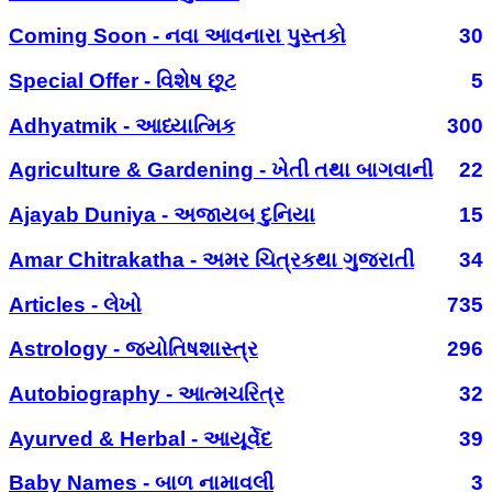
Coming Soon - નવા આવનારા પુસ્તકો
30
Special Offer - વિશેષ છૂટ
5
Adhyatmik - આધ્યાત્મિક
300
Agriculture & Gardening - ખેતી તથા બાગવાની
22
Ajayab Duniya - અજાયબ દુનિયા
15
Amar Chitrakatha - અમર ચિત્રકથા ગુજરાતી
34
Articles - લેખો
735
Astrology - જ્યોતિષશાસ્ત્ર
296
Autobiography - આત્મચરિત્ર
32
Ayurved & Herbal - આયૂર્વેદ
39
Baby Names - બાળ નામાવલી
3