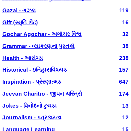
Gazal - ગઝલ
119
Gift (સ્મૃતિ ભેટ)
16
Gochar Agochar - અગોચર વિશ્વ
32
Grammar - વ્યાકરણના પુસ્તકો
38
Health - આરોગ્ય
238
Historical - ઇતિહાસવિષયક
157
Inspiration - પ્રેરણાત્મક
647
Jeevan Charitro - જીવન ચરિત્રો
174
Jokes - વિનોદનો ટુચકા
13
Journalism - પત્રકારત્વ
12
Language Learning
15