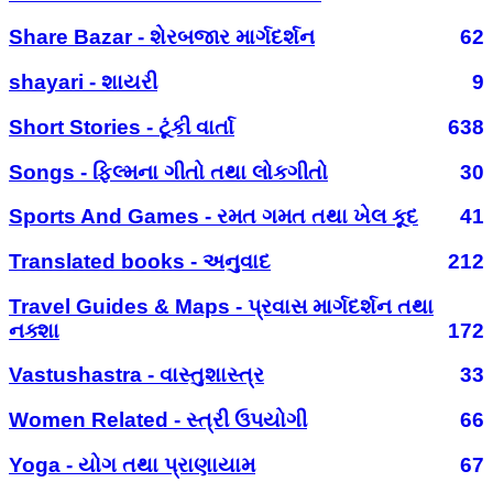
Share Bazar - શેરબજાર માર્ગદર્શન
62
shayari - શાયરી
9
Short Stories - ટૂંકી વાર્તા
638
Songs - ફિલ્મના ગીતો તથા લોકગીતો
30
Sports And Games - રમત ગમત તથા ખેલ કૂદ
41
Translated books - અનુવાદ
212
Travel Guides & Maps - પ્રવાસ માર્ગદર્શન તથા
નક્શા
172
Vastushastra - વાસ્તુશાસ્ત્ર
33
Women Related - સ્ત્રી ઉપયોગી
66
Yoga - યોગ તથા પ્રાણાયામ
67