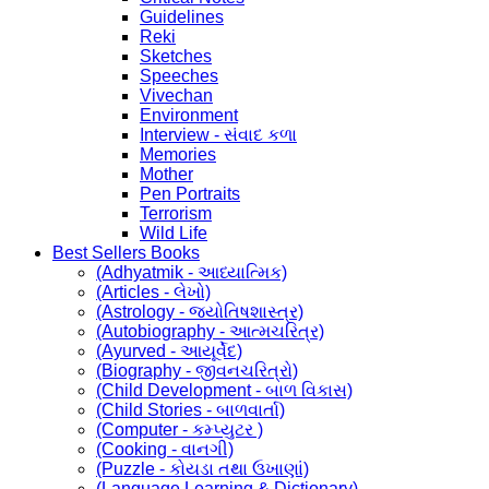
Guidelines
Reki
Sketches
Speeches
Vivechan
Environment
Interview - સંવાદ કળા
Memories
Mother
Pen Portraits
Terrorism
Wild Life
Best Sellers Books
(Adhyatmik - આધ્યાત્મિક)
(Articles - લેખો)
(Astrology - જ્યોતિષશાસ્ત્ર)
(Autobiography - આત્મચરિત્ર)
(Ayurved - આયૂર્વેદ)
(Biography - જીવનચરિત્રો)
(Child Development - બાળ વિકાસ)
(Child Stories - બાળવાર્તા)
(Computer - કમ્પ્યુટર )
(Cooking - વાનગી)
(Puzzle - કોયડા તથા ઉખાણાં)
(Language Learning & Dictionary)