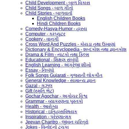
Child Development - બાળ વિકાસ
Child Songs - બાળ ગીતો
Child Stories - બાળવાર્તા
English Children Books
Hindi Children Books
Comedy-Hasya-Humor - હાસ્ય
Computer - કમ્પ્યુટર
Cookery - વાનગી
Cross Word And Puzzles - કોયડા તથા ઉખાણાં
Dictionary & Encyclopedia - શબ્દકોશ તથા જ્ઞાનકોશ
Drama & Film - નાટકો તથા ફિલ્મ
Educational - શિક્ષણ સંબંધી
English Learning - અંગ્રેજી શીખો
Essay - નિબંધો
Folk Songs Gujarati - ગુજરાતી લોકગીત
General Knowledge - સામાન્ય જ્ઞાન
Gazal - ગઝલ
Gift (સ્મૃતિ ભેટ)
Gochar Agochar - અગોચર વિશ્વ
Grammar - વ્યાકરણના પુસ્તકો
Health - આરોગ્ય
Historical - ઇતિહાસવિષયક
Inspiration - પ્રેરણાત્મક
Jeevan Charitro - જીવન ચરિત્રો
Jokes - વિનોદનો ટુચકા