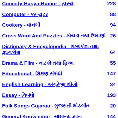
Comedy-Hasya-Humor - હાસ્ય
228
Computer - કમ્પ્યુટર
88
Cookery - વાનગી
94
Cross Word And Puzzles - કોયડા તથા ઉખાણાં
26
Dictionary & Encyclopedia - શબ્દકોશ તથા
જ્ઞાનકોશ
64
Drama & Film - નાટકો તથા ફિલ્મ
55
Educational - શિક્ષણ સંબંધી
147
English Learning - અંગ્રેજી શીખો
34
Essay - નિબંધો
193
Folk Songs Gujarati - ગુજરાતી લોકગીત
20
General Knowledge - સામાન્ય જ્ઞાન
144