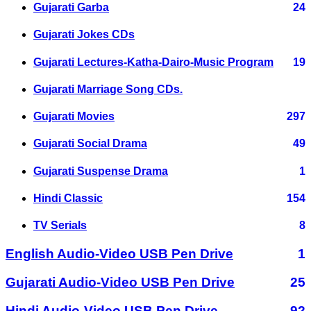
Gujarati Garba
24
Gujarati Jokes CDs
Gujarati Lectures-Katha-Dairo-Music Program
19
Gujarati Marriage Song CDs.
Gujarati Movies
297
Gujarati Social Drama
49
Gujarati Suspense Drama
1
Hindi Classic
154
TV Serials
8
English Audio-Video USB Pen Drive
1
Gujarati Audio-Video USB Pen Drive
25
Hindi Audio-Video USB Pen Drive
92