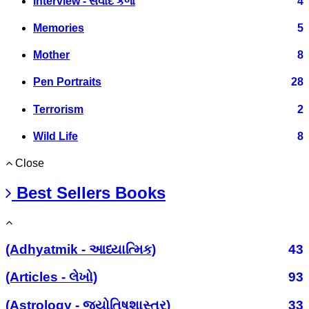
Interview - સંવાદ કળા
4
Memories
5
Mother
8
Pen Portraits
28
Terrorism
2
Wild Life
8
Close
Best Sellers Books
(Adhyatmik - આધ્યાત્મિક)
43
(Articles - લેખો)
93
(Astrology - જ્યોતિષશાસ્ત્ર)
33