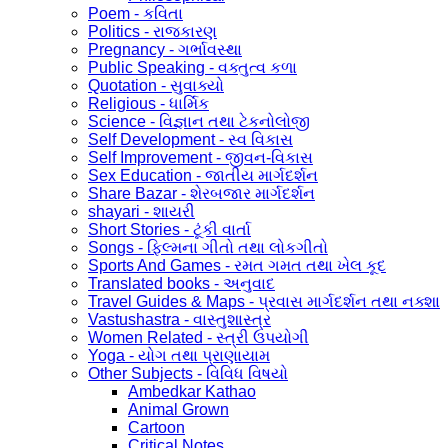
Poem - કવિતા
Politics - રાજકારણ
Pregnancy - ગર્ભાવસ્થા
Public Speaking - વક્તુત્વ કળા
Quotation - સુવાક્યો
Religious - ધાર્મિક
Science - વિજ્ઞાન તથા ટેકનોલોજી
Self Development - સ્વ વિકાસ
Self Improvement - જીવન-વિકાસ
Sex Education - જાતીય માર્ગદર્શન
Share Bazar - શેરબજાર માર્ગદર્શન
shayari - શાયરી
Short Stories - ટૂંકી વાર્તા
Songs - ફિલ્મના ગીતો તથા લોકગીતો
Sports And Games - રમત ગમત તથા ખેલ કૂદ
Translated books - અનુવાદ
Travel Guides & Maps - પ્રવાસ માર્ગદર્શન તથા નક્શા
Vastushastra - વાસ્તુશાસ્ત્ર
Women Related - સ્ત્રી ઉપયોગી
Yoga - યોગ તથા પ્રાણાયામ
Other Subjects - વિવિધ વિષયો
Ambedkar Kathao
Animal Grown
Cartoon
Critical Notes