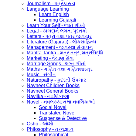
Journalism - પત્રકારત્વ
Language Learning
Learn English
Learning Gujarati
Learn Your Self - જાતે શીખો
Legal - કાયદાને લગતા પુસ્તકો
Letters - પત્રો તથા પત્ર વ્યવહાર
Literature (Gujarati) - લોકસાહિત્ય
Management - વ્યવસ્થા સંચાલન
Mantra Tantra - મંત્ર તંત્ર, મંત્રસિદ્ધિ
Marketing - વેચાણ સેવા
Marriage Songs - લગ્ન ગીતો
Maths - ગણિત તથા ગણિતશાસ્ત્ર
Music - સંગીત
Naturopathy - કુદરતી ઉપચાર
Navneet Children Books
Navneet General Books
Navlika - નવલિકાઓ
Novel - નવલકથા તથા નવલિકાઓ
Social Novel
Translated Novel
Suspense & Detective
Osho - ઓશો
Philosophy - તત્ત્વજ્ઞાન
Philosophical