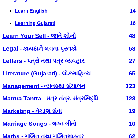
Learn English
14
Learning Gujarati
16
Learn Your Self - જાતે શીખો
48
Legal - કાયદાને લગતા પુસ્તકો
53
Letters - પત્રો તથા પત્ર વ્યવહાર
27
Literature (Gujarati) - લોકસાહિત્ય
65
Management - વ્યવસ્થા સંચાલન
123
Mantra Tantra - મંત્ર તંત્ર, મંત્રસિદ્ધિ
123
Marketing - વેચાણ સેવા
19
Marriage Songs - લગ્ન ગીતો
10
Maths - ગણિત તથા ગણિતશાસ્ત્ર
62