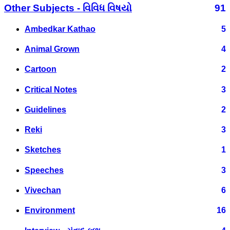
Other Subjects - વિવિધ વિષયો
91
Ambedkar Kathao
5
Animal Grown
4
Cartoon
2
Critical Notes
3
Guidelines
2
Reki
3
Sketches
1
Speeches
3
Vivechan
6
Environment
16