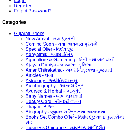
Login
Register
Forgot Password?
Categories
Gujarati Books
New Arrival - નવા પુસ્તકો
Coming Soon - નવા આવનારા પુસ્તકો
Special Offer - વિશેષ છૂટ
Adhyatmik - આધ્યાત્મિક
Agriculture & Gardening - ખેતી તથા બાગવાની
Ajayab Duniya - અજાયબ દુનિયા
Amar Chitrakatha - અમર ચિત્રકથા ગુજરાતી
Articles - લેખો
Astrology - જ્યોતિષશાસ્ત્ર
Autobiography - આત્મચરિત્ર
Ayurved & Herbal - આયૂર્વેદ
Baby Names - બાળ નામાવલી
Beauty Care - સૌન્દર્ય જતન
Bhajan - ભજન
Biography - જીવન ચરિત્ર તથા આત્મકથા
Books Set Combo Offer - વિશેષ છૂટ વાળા પુસ્તકોનો
સેટ
Business Guidance - વ્યવસાય માર્ગદર્શન