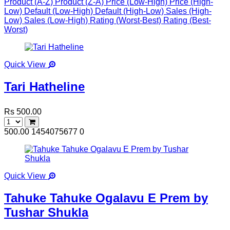
Product (A-Z)
Product (Z-A)
Price (Low-High)
Price (High-
Low)
Default (Low-High)
Default (High-Low)
Sales (High-
Low)
Sales (Low-High)
Rating (Worst-Best)
Rating (Best-
Worst)
Quick View
Tari Hatheline
Rs 500.00
500.00
1454075677
0
Quick View
Tahuke Tahuke Ogalavu E Prem by
Tushar Shukla