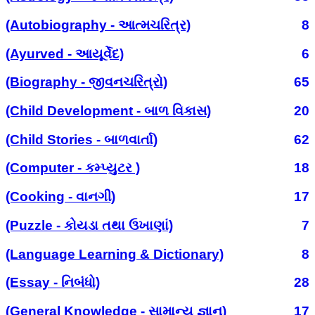
(Autobiography - આત્મચરિત્ર)
8
(Ayurved - આયૂર્વેદ)
6
(Biography - જીવનચરિત્રો)
65
(Child Development - બાળ વિકાસ)
20
(Child Stories - બાળવાર્તા)
62
(Computer - કમ્પ્યુટર )
18
(Cooking - વાનગી)
17
(Puzzle - કોયડા તથા ઉખાણાં)
7
(Language Learning & Dictionary)
8
(Essay - નિબંધો)
28
(General Knowledge - સામાન્ય જ્ઞાન)
17