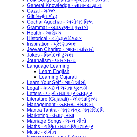
General Knowledge - સામાન્ય જ્ઞાન
Gazal - ગઝલ
Gift (સ્મૃતિ ભેટ)
Gochar Agochar - અગોચર વિશ્વ
Grammar - વ્યાકરણના પુસ્તકો
Health - આરોગ્ય
Historical - ઇતિહાસવિષયક
Inspiration - પ્રેરણાત્મક
Jeevan Charitro - જીવન ચરિત્રો
Jokes - વિનોદનો ટુચકા
Journalism - પત્રકારત્વ
Language Learning
Learn English
Learning Gujarati
Learn Your Self - જાતે શીખો
Legal - કાયદાને લગતા પુસ્તકો
Letters - પત્રો તથા પત્ર વ્યવહાર
Literature (Gujarati) - લોકસાહિત્ય
Management - વ્યવસ્થા સંચાલન
Mantra Tantra - મંત્ર તંત્ર, મંત્રસિદ્ધિ
Marketing - વેચાણ સેવા
Marriage Songs - લગ્ન ગીતો
Maths - ગણિત તથા ગણિતશાસ્ત્ર
Music - સંગીત