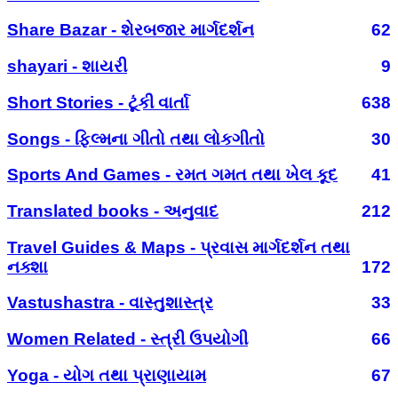
Share Bazar - શેરબજાર માર્ગદર્શન
62
shayari - શાયરી
9
Short Stories - ટૂંકી વાર્તા
638
Songs - ફિલ્મના ગીતો તથા લોકગીતો
30
Sports And Games - રમત ગમત તથા ખેલ કૂદ
41
Translated books - અનુવાદ
212
Travel Guides & Maps - પ્રવાસ માર્ગદર્શન તથા
નક્શા
172
Vastushastra - વાસ્તુશાસ્ત્ર
33
Women Related - સ્ત્રી ઉપયોગી
66
Yoga - યોગ તથા પ્રાણાયામ
67