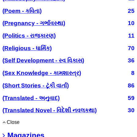
(Poem - કવિતા)
25
(Pregnancy - ગર્ભાવસ્થા)
10
(Politics - રાજકારણ)
11
(Religious - ધાર્મિક)
70
(Self Development - સ્વ વિકાસ)
36
(Sex Knowledge - કામશાસ્ત્ર)
8
(Short Stories - ટૂંકી વાર્તા)
86
(Translated - અનુવાદ)
59
(Translated Novel - વિદેશી નવલકથા)
30
Close
Magazines