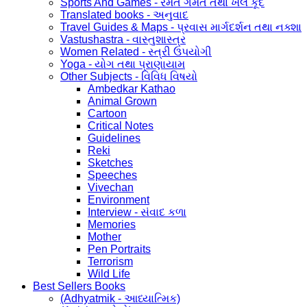
Sports And Games - રમત ગમત તથા ખેલ કૂદ
Translated books - અનુવાદ
Travel Guides & Maps - પ્રવાસ માર્ગદર્શન તથા નક્શા
Vastushastra - વાસ્તુશાસ્ત્ર
Women Related - સ્ત્રી ઉપયોગી
Yoga - યોગ તથા પ્રાણાયામ
Other Subjects - વિવિધ વિષયો
Ambedkar Kathao
Animal Grown
Cartoon
Critical Notes
Guidelines
Reki
Sketches
Speeches
Vivechan
Environment
Interview - સંવાદ કળા
Memories
Mother
Pen Portraits
Terrorism
Wild Life
Best Sellers Books
(Adhyatmik - આધ્યાત્મિક)