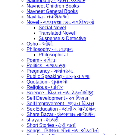
Naturopathy - કુદરતી ઉપચાર
Navneet Children Books
Navneet General Books
Navlika - નવલિકાઓ
Novel - નવલકથા તથા નવલિકાઓ
Social Novel
Translated Novel
Suspense & Detective
Osho - ઓશો
Philosophy - તત્ત્વજ્ઞાન
Philosophical
Poem - કવિતા
Politics - રાજકારણ
Pregnancy - ગર્ભાવસ્થા
Public Speaking - વક્તુત્વ કળા
Quotation - સુવાક્યો
Religious - ધાર્મિક
Science - વિજ્ઞાન તથા ટેકનોલોજી
Self Development - સ્વ વિકાસ
Self Improvement - જીવન-વિકાસ
Sex Education - જાતીય માર્ગદર્શન
Share Bazar - શેરબજાર માર્ગદર્શન
shayari - શાયરી
Short Stories - ટૂંકી વાર્તા
Songs - ફિલ્મના ગીતો તથા લોકગીતો