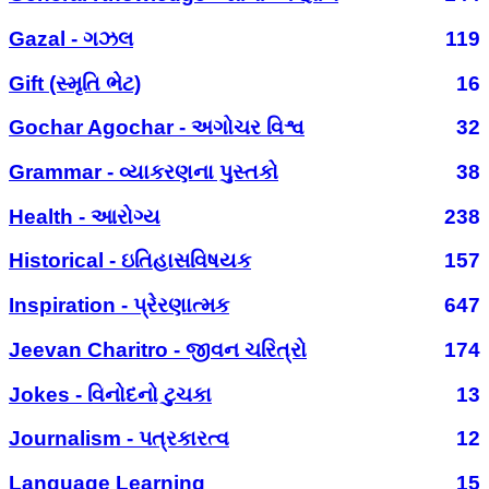
Gazal - ગઝલ
119
Gift (સ્મૃતિ ભેટ)
16
Gochar Agochar - અગોચર વિશ્વ
32
Grammar - વ્યાકરણના પુસ્તકો
38
Health - આરોગ્ય
238
Historical - ઇતિહાસવિષયક
157
Inspiration - પ્રેરણાત્મક
647
Jeevan Charitro - જીવન ચરિત્રો
174
Jokes - વિનોદનો ટુચકા
13
Journalism - પત્રકારત્વ
12
Language Learning
15