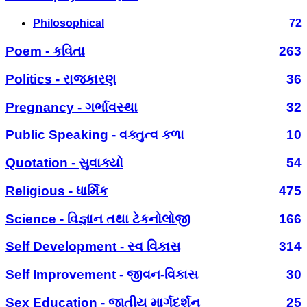
Philosophical
72
Poem - કવિતા
263
Politics - રાજકારણ
36
Pregnancy - ગર્ભાવસ્થા
32
Public Speaking - વક્તુત્વ કળા
10
Quotation - સુવાક્યો
54
Religious - ધાર્મિક
475
Science - વિજ્ઞાન તથા ટેકનોલોજી
166
Self Development - સ્વ વિકાસ
314
Self Improvement - જીવન-વિકાસ
30
Sex Education - જાતીય માર્ગદર્શન
25