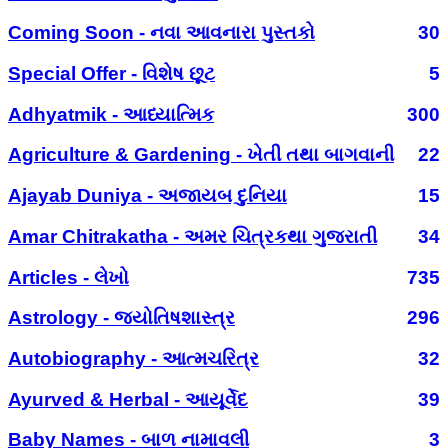
Coming Soon - નવા આવનારા પુસ્તકો
30
Special Offer - વિશેષ છૂટ
5
Adhyatmik - આધ્યાત્મિક
300
Agriculture & Gardening - ખેતી તથા બાગવાની
22
Ajayab Duniya - અજાયબ દુનિયા
15
Amar Chitrakatha - અમર ચિત્રકથા ગુજરાતી
34
Articles - લેખો
735
Astrology - જ્યોતિષશાસ્ત્ર
296
Autobiography - આત્મચરિત્ર
32
Ayurved & Herbal - આયૂર્વેદ
39
Baby Names - બાળ નામાવલી
3