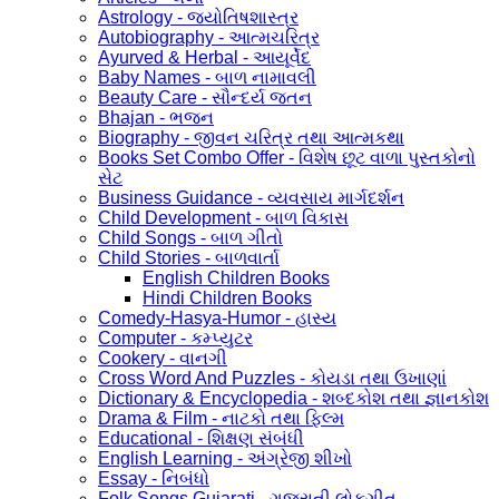
Astrology - જ્યોતિષશાસ્ત્ર
Autobiography - આત્મચરિત્ર
Ayurved & Herbal - આયૂર્વેદ
Baby Names - બાળ નામાવલી
Beauty Care - સૌન્દર્ય જતન
Bhajan - ભજન
Biography - જીવન ચરિત્ર તથા આત્મકથા
Books Set Combo Offer - વિશેષ છૂટ વાળા પુસ્તકોનો
સેટ
Business Guidance - વ્યવસાય માર્ગદર્શન
Child Development - બાળ વિકાસ
Child Songs - બાળ ગીતો
Child Stories - બાળવાર્તા
English Children Books
Hindi Children Books
Comedy-Hasya-Humor - હાસ્ય
Computer - કમ્પ્યુટર
Cookery - વાનગી
Cross Word And Puzzles - કોયડા તથા ઉખાણાં
Dictionary & Encyclopedia - શબ્દકોશ તથા જ્ઞાનકોશ
Drama & Film - નાટકો તથા ફિલ્મ
Educational - શિક્ષણ સંબંધી
English Learning - અંગ્રેજી શીખો
Essay - નિબંધો
Folk Songs Gujarati - ગુજરાતી લોકગીત