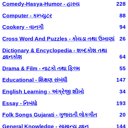
Comedy-Hasya-Humor - હાસ્ય
228
Computer - કમ્પ્યુટર
88
Cookery - વાનગી
94
Cross Word And Puzzles - કોયડા તથા ઉખાણાં
26
Dictionary & Encyclopedia - શબ્દકોશ તથા
જ્ઞાનકોશ
64
Drama & Film - નાટકો તથા ફિલ્મ
55
Educational - શિક્ષણ સંબંધી
147
English Learning - અંગ્રેજી શીખો
34
Essay - નિબંધો
193
Folk Songs Gujarati - ગુજરાતી લોકગીત
20
General Knowledge - સામાન્ય જ્ઞાન
144