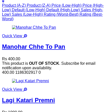
Product (A-Z)
Product (Z-A)
Price (Low-High)
Price (High-
Low)
Default (Low-High)
Default (High-Low)
Sales (High-
Low)
Sales (Low-High)
Rating (Worst-Best)
Rating (Best-
Worst)
Quick View
Manohar Chhe To Pan
Rs 400.00
This product is
OUT OF STOCK
. Subscribe for email
notification upon availability.
400.00
1186302917
0
Quick View
Lagi Katari Premni