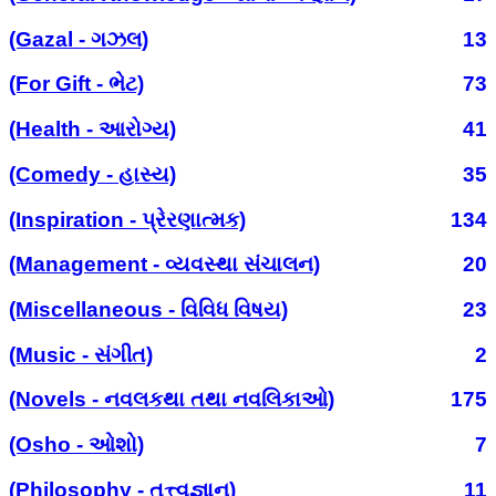
(Gazal - ગઝલ)
13
(For Gift - ભેટ)
73
(Health - આરોગ્ય)
41
(Comedy - હાસ્ય)
35
(Inspiration - પ્રેરણાત્મક)
134
(Management - વ્યવસ્થા સંચાલન)
20
(Miscellaneous - વિવિધ વિષય)
23
(Music - સંગીત)
2
(Novels - નવલકથા તથા નવલિકાઓ)
175
(Osho - ઓશો)
7
(Philosophy - તત્ત્વજ્ઞાન)
11