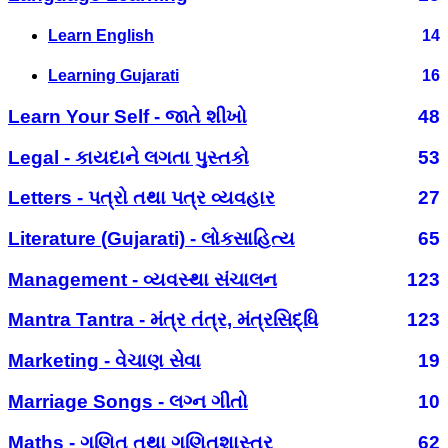
Learn English
14
Learning Gujarati
16
Learn Your Self - જાતે શીખો
48
Legal - કાયદાને લગતા પુસ્તકો
53
Letters - પત્રો તથા પત્ર વ્યવહાર
27
Literature (Gujarati) - લોકસાહિત્ય
65
Management - વ્યવસ્થા સંચાલન
123
Mantra Tantra - મંત્ર તંત્ર, મંત્રસિદ્ધિ
123
Marketing - વેચાણ સેવા
19
Marriage Songs - લગ્ન ગીતો
10
Maths - ગણિત તથા ગણિતશાસ્ત્ર
62