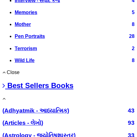
Interview - સંવાદ કળા
4
Memories
5
Mother
8
Pen Portraits
28
Terrorism
2
Wild Life
8
Close
Best Sellers Books
(Adhyatmik - આધ્યાત્મિક)
43
(Articles - લેખો)
93
(Astrology - જ્યોતિષશાસ્ત્ર)
33