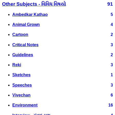
Other Subjects - વિવિધ વિષયો
91
Ambedkar Kathao
5
Animal Grown
4
Cartoon
2
Critical Notes
3
Guidelines
2
Reki
3
Sketches
1
Speeches
3
Vivechan
6
Environment
16