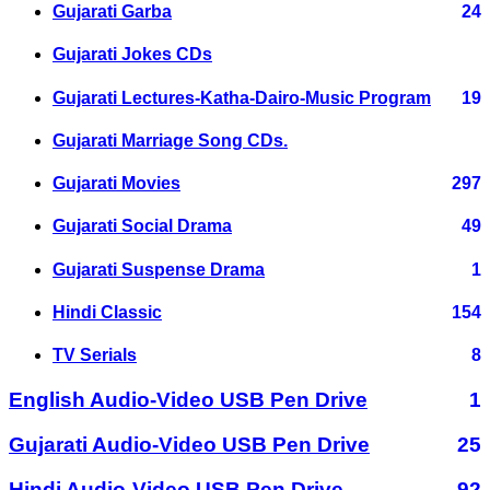
Gujarati Garba
24
Gujarati Jokes CDs
Gujarati Lectures-Katha-Dairo-Music Program
19
Gujarati Marriage Song CDs.
Gujarati Movies
297
Gujarati Social Drama
49
Gujarati Suspense Drama
1
Hindi Classic
154
TV Serials
8
English Audio-Video USB Pen Drive
1
Gujarati Audio-Video USB Pen Drive
25
Hindi Audio-Video USB Pen Drive
92