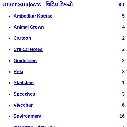
Other Subjects - વિવિધ વિષયો
91
Ambedkar Kathao
5
Animal Grown
4
Cartoon
2
Critical Notes
3
Guidelines
2
Reki
3
Sketches
1
Speeches
3
Vivechan
6
Environment
16