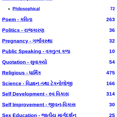
Philosophical
72
Poem - કવિતા
263
Politics - રાજકારણ
36
Pregnancy - ગર્ભાવસ્થા
32
Public Speaking - વક્તુત્વ કળા
10
Quotation - સુવાક્યો
54
Religious - ધાર્મિક
475
Science - વિજ્ઞાન તથા ટેકનોલોજી
166
Self Development - સ્વ વિકાસ
314
Self Improvement - જીવન-વિકાસ
30
Sex Education - જાતીય માર્ગદર્શન
25