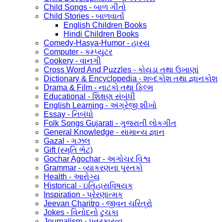
Child Songs - બાળ ગીતો
Child Stories - બાળવાર્તા
English Children Books
Hindi Children Books
Comedy-Hasya-Humor - હાસ્ય
Computer - કમ્પ્યુટર
Cookery - વાનગી
Cross Word And Puzzles - કોયડા તથા ઉખાણાં
Dictionary & Encyclopedia - શબ્દકોશ તથા જ્ઞાનકોશ
Drama & Film - નાટકો તથા ફિલ્મ
Educational - શિક્ષણ સંબંધી
English Learning - અંગ્રેજી શીખો
Essay - નિબંધો
Folk Songs Gujarati - ગુજરાતી લોકગીત
General Knowledge - સામાન્ય જ્ઞાન
Gazal - ગઝલ
Gift (સ્મૃતિ ભેટ)
Gochar Agochar - અગોચર વિશ્વ
Grammar - વ્યાકરણના પુસ્તકો
Health - આરોગ્ય
Historical - ઇતિહાસવિષયક
Inspiration - પ્રેરણાત્મક
Jeevan Charitro - જીવન ચરિત્રો
Jokes - વિનોદનો ટુચકા
Journalism - પત્રકારત્વ