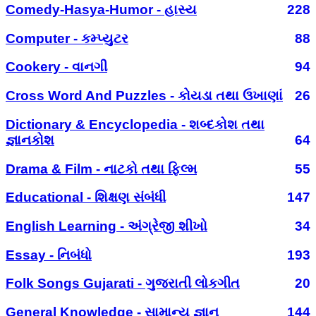
Comedy-Hasya-Humor - હાસ્ય
228
Computer - કમ્પ્યુટર
88
Cookery - વાનગી
94
Cross Word And Puzzles - કોયડા તથા ઉખાણાં
26
Dictionary & Encyclopedia - શબ્દકોશ તથા
જ્ઞાનકોશ
64
Drama & Film - નાટકો તથા ફિલ્મ
55
Educational - શિક્ષણ સંબંધી
147
English Learning - અંગ્રેજી શીખો
34
Essay - નિબંધો
193
Folk Songs Gujarati - ગુજરાતી લોકગીત
20
General Knowledge - સામાન્ય જ્ઞાન
144