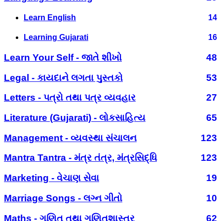
Learn English
14
Learning Gujarati
16
Learn Your Self - જાતે શીખો
48
Legal - કાયદાને લગતા પુસ્તકો
53
Letters - પત્રો તથા પત્ર વ્યવહાર
27
Literature (Gujarati) - લોકસાહિત્ય
65
Management - વ્યવસ્થા સંચાલન
123
Mantra Tantra - મંત્ર તંત્ર, મંત્રસિદ્ધિ
123
Marketing - વેચાણ સેવા
19
Marriage Songs - લગ્ન ગીતો
10
Maths - ગણિત તથા ગણિતશાસ્ત્ર
62