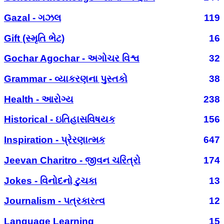
Gazal - ગઝલ
119
Gift (સ્મૃતિ ભેટ)
16
Gochar Agochar - અગોચર વિશ્વ
32
Grammar - વ્યાકરણના પુસ્તકો
38
Health - આરોગ્ય
238
Historical - ઇતિહાસવિષયક
156
Inspiration - પ્રેરણાત્મક
647
Jeevan Charitro - જીવન ચરિત્રો
174
Jokes - વિનોદનો ટુચકા
13
Journalism - પત્રકારત્વ
12
Language Learning
15