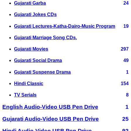
Gujarati Garba
24
Gujarati Jokes CDs
Gujarati Lectures-Katha-Dairo-Music Program
19
Gujarati Marriage Song CDs.
Gujarati Movies
297
Gujarati Social Drama
49
Gujarati Suspense Drama
1
Hindi Classic
154
TV Serials
8
English Audio-Video USB Pen Drive
1
Gujarati Audio-Video USB Pen Drive
25
Hindi Audio-Video USB Pen Drive
92