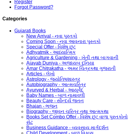
Register
Forgot Password?
Categories
Gujarati Books
New Arrival - નવા પુસ્તકો
Coming Soon - નવા આવનારા પુસ્તકો
Special Offer - વિશેષ છૂટ
Adhyatmik - આધ્યાત્મિક
Agriculture & Gardening - ખેતી તથા બાગવાની
Ajayab Duniya - અજાયબ દુનિયા
Amar Chitrakatha - અમર ચિત્રકથા ગુજરાતી
Articles - લેખો
Astrology - જ્યોતિષશાસ્ત્ર
Autobiography - આત્મચરિત્ર
Ayurved & Herbal - આયૂર્વેદ
Baby Names - બાળ નામાવલી
Beauty Care - સૌન્દર્ય જતન
Bhajan - ભજન
Biography - જીવન ચરિત્ર તથા આત્મકથા
Books Set Combo Offer - વિશેષ છૂટ વાળા પુસ્તકોનો
સેટ
Business Guidance - વ્યવસાય માર્ગદર્શન
Child Development - બાળ વિકાસ