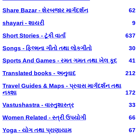
Share Bazar - શેરબજાર માર્ગદર્શન
62
shayari - શાયરી
9
Short Stories - ટૂંકી વાર્તા
637
Songs - ફિલ્મના ગીતો તથા લોકગીતો
30
Sports And Games - રમત ગમત તથા ખેલ કૂદ
41
Translated books - અનુવાદ
212
Travel Guides & Maps - પ્રવાસ માર્ગદર્શન તથા
નક્શા
172
Vastushastra - વાસ્તુશાસ્ત્ર
33
Women Related - સ્ત્રી ઉપયોગી
66
Yoga - યોગ તથા પ્રાણાયામ
67