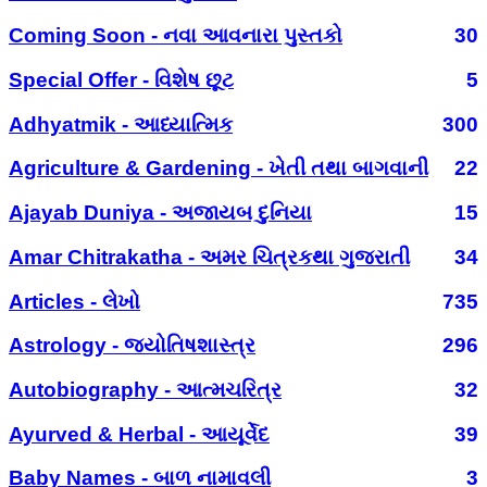
Coming Soon - નવા આવનારા પુસ્તકો
30
Special Offer - વિશેષ છૂટ
5
Adhyatmik - આધ્યાત્મિક
300
Agriculture & Gardening - ખેતી તથા બાગવાની
22
Ajayab Duniya - અજાયબ દુનિયા
15
Amar Chitrakatha - અમર ચિત્રકથા ગુજરાતી
34
Articles - લેખો
735
Astrology - જ્યોતિષશાસ્ત્ર
296
Autobiography - આત્મચરિત્ર
32
Ayurved & Herbal - આયૂર્વેદ
39
Baby Names - બાળ નામાવલી
3