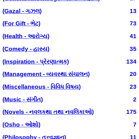
(Gazal - ગઝલ)
13
(For Gift - ભેટ)
73
(Health - આરોગ્ય)
41
(Comedy - હાસ્ય)
35
(Inspiration - પ્રેરણાત્મક)
134
(Management - વ્યવસ્થા સંચાલન)
20
(Miscellaneous - વિવિધ વિષય)
23
(Music - સંગીત)
2
(Novels - નવલકથા તથા નવલિકાઓ)
175
(Osho - ઓશો)
7
(Philosophy - તત્ત્વજ્ઞાન)
11