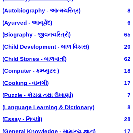
(Autobiography - આત્મચરિત્ર)
8
(Ayurved - આયૂર્વેદ)
6
(Biography - જીવનચરિત્રો)
65
(Child Development - બાળ વિકાસ)
20
(Child Stories - બાળવાર્તા)
62
(Computer - કમ્પ્યુટર )
18
(Cooking - વાનગી)
17
(Puzzle - કોયડા તથા ઉખાણાં)
7
(Language Learning & Dictionary)
8
(Essay - નિબંધો)
28
(General Knowledge - સામાન્ય જ્ઞાન)
17