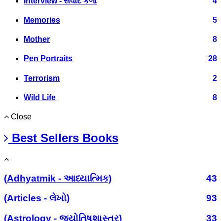
Interview - સંવાદ કળા
4
Memories
5
Mother
8
Pen Portraits
28
Terrorism
2
Wild Life
8
Close
Best Sellers Books
(Adhyatmik - આધ્યાત્મિક)
43
(Articles - લેખો)
93
(Astrology - જ્યોતિષશાસ્ત્ર)
33