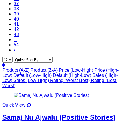
37
38
39
40
41
42
43
...
54
Product (A-Z)
Product (Z-A)
Price (Low-High)
Price (High-
Low)
Default (Low-High)
Default (High-Low)
Sales (High-
Low)
Sales (Low-High)
Rating (Worst-Best)
Rating (Best-
Worst)
Quick View
Samaj Nu Ajwalu (Positive Stories)