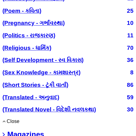
(Poem - કવિતા)
25
(Pregnancy - ગર્ભાવસ્થા)
10
(Politics - રાજકારણ)
11
(Religious - ધાર્મિક)
70
(Self Development - સ્વ વિકાસ)
36
(Sex Knowledge - કામશાસ્ત્ર)
8
(Short Stories - ટૂંકી વાર્તા)
86
(Translated - અનુવાદ)
59
(Translated Novel - વિદેશી નવલકથા)
30
Close
Magazines