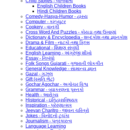
Child Stories - બાળવાર્તા
English Children Books
Hindi Children Books
Comedy-Hasya-Humor - હાસ્ય
Computer - કમ્પ્યુટર
Cookery - વાનગી
Cross Word And Puzzles - કોયડા તથા ઉખાણાં
Dictionary & Encyclopedia - શબ્દકોશ તથા જ્ઞાનકોશ
Drama & Film - નાટકો તથા ફિલ્મ
Educational - શિક્ષણ સંબંધી
English Learning - અંગ્રેજી શીખો
Essay - નિબંધો
Folk Songs Gujarati - ગુજરાતી લોકગીત
General Knowledge - સામાન્ય જ્ઞાન
Gazal - ગઝલ
Gift (સ્મૃતિ ભેટ)
Gochar Agochar - અગોચર વિશ્વ
Grammar - વ્યાકરણના પુસ્તકો
Health - આરોગ્ય
Historical - ઇતિહાસવિષયક
Inspiration - પ્રેરણાત્મક
Jeevan Charitro - જીવન ચરિત્રો
Jokes - વિનોદનો ટુચકા
Journalism - પત્રકારત્વ
Language Learning