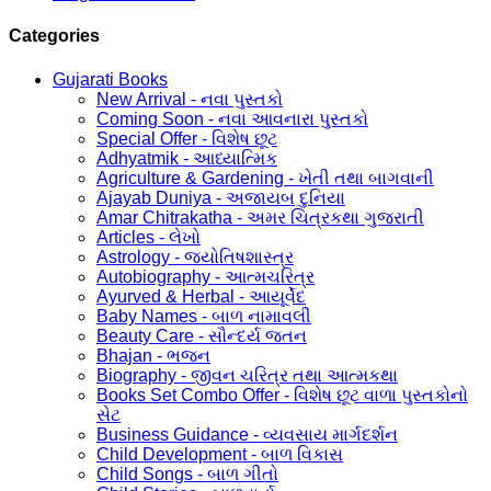
Categories
Gujarati Books
New Arrival - નવા પુસ્તકો
Coming Soon - નવા આવનારા પુસ્તકો
Special Offer - વિશેષ છૂટ
Adhyatmik - આધ્યાત્મિક
Agriculture & Gardening - ખેતી તથા બાગવાની
Ajayab Duniya - અજાયબ દુનિયા
Amar Chitrakatha - અમર ચિત્રકથા ગુજરાતી
Articles - લેખો
Astrology - જ્યોતિષશાસ્ત્ર
Autobiography - આત્મચરિત્ર
Ayurved & Herbal - આયૂર્વેદ
Baby Names - બાળ નામાવલી
Beauty Care - સૌન્દર્ય જતન
Bhajan - ભજન
Biography - જીવન ચરિત્ર તથા આત્મકથા
Books Set Combo Offer - વિશેષ છૂટ વાળા પુસ્તકોનો
સેટ
Business Guidance - વ્યવસાય માર્ગદર્શન
Child Development - બાળ વિકાસ
Child Songs - બાળ ગીતો