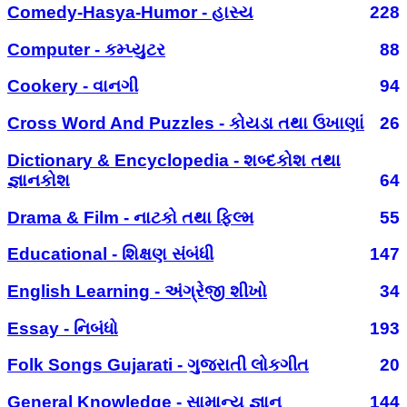
Comedy-Hasya-Humor - હાસ્ય
228
Computer - કમ્પ્યુટર
88
Cookery - વાનગી
94
Cross Word And Puzzles - કોયડા તથા ઉખાણાં
26
Dictionary & Encyclopedia - શબ્દકોશ તથા
જ્ઞાનકોશ
64
Drama & Film - નાટકો તથા ફિલ્મ
55
Educational - શિક્ષણ સંબંધી
147
English Learning - અંગ્રેજી શીખો
34
Essay - નિબંધો
193
Folk Songs Gujarati - ગુજરાતી લોકગીત
20
General Knowledge - સામાન્ય જ્ઞાન
144