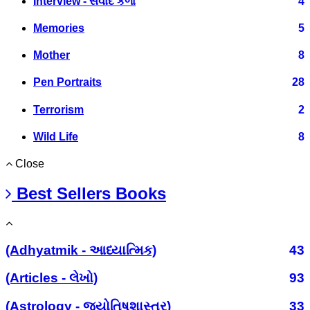
Interview - સંવાદ કળા
4
Memories
5
Mother
8
Pen Portraits
28
Terrorism
2
Wild Life
8
Close
Best Sellers Books
(Adhyatmik - આધ્યાત્મિક)
43
(Articles - લેખો)
93
(Astrology - જ્યોતિષશાસ્ત્ર)
33