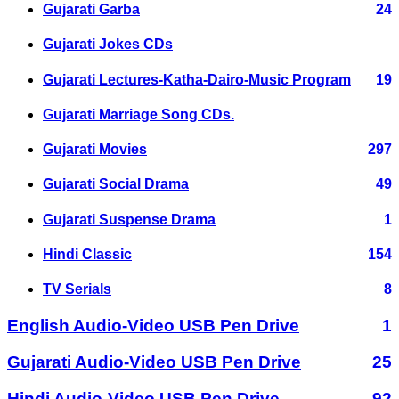
Gujarati Garba
24
Gujarati Jokes CDs
Gujarati Lectures-Katha-Dairo-Music Program
19
Gujarati Marriage Song CDs.
Gujarati Movies
297
Gujarati Social Drama
49
Gujarati Suspense Drama
1
Hindi Classic
154
TV Serials
8
English Audio-Video USB Pen Drive
1
Gujarati Audio-Video USB Pen Drive
25
Hindi Audio-Video USB Pen Drive
92