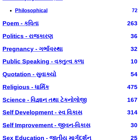
Philosophical
72
Poem - કવિતા
263
Politics - રાજકારણ
36
Pregnancy - ગર્ભાવસ્થા
32
Public Speaking - વક્તુત્વ કળા
10
Quotation - સુવાક્યો
54
Religious - ધાર્મિક
475
Science - વિજ્ઞાન તથા ટેકનોલોજી
167
Self Development - સ્વ વિકાસ
314
Self Improvement - જીવન-વિકાસ
30
Sex Education - જાતીય માર્ગદર્શન
25