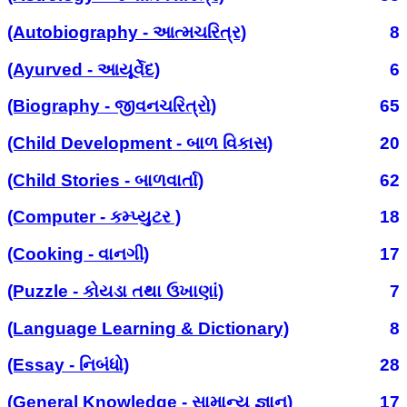
(Autobiography - આત્મચરિત્ર)
8
(Ayurved - આયૂર્વેદ)
6
(Biography - જીવનચરિત્રો)
65
(Child Development - બાળ વિકાસ)
20
(Child Stories - બાળવાર્તા)
62
(Computer - કમ્પ્યુટર )
18
(Cooking - વાનગી)
17
(Puzzle - કોયડા તથા ઉખાણાં)
7
(Language Learning & Dictionary)
8
(Essay - નિબંધો)
28
(General Knowledge - સામાન્ય જ્ઞાન)
17