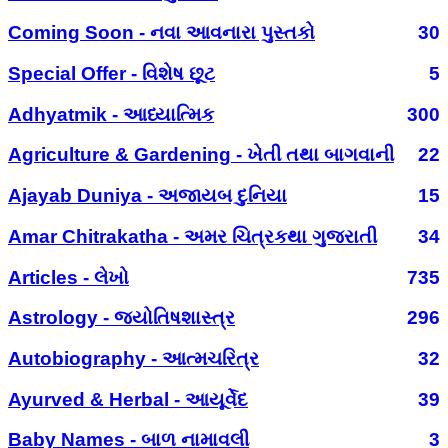
Coming Soon - નવા આવનારા પુસ્તકો
30
Special Offer - વિશેષ છૂટ
5
Adhyatmik - આધ્યાત્મિક
300
Agriculture & Gardening - ખેતી તથા બાગવાની
22
Ajayab Duniya - અજાયબ દુનિયા
15
Amar Chitrakatha - અમર ચિત્રકથા ગુજરાતી
34
Articles - લેખો
735
Astrology - જ્યોતિષશાસ્ત્ર
296
Autobiography - આત્મચરિત્ર
32
Ayurved & Herbal - આયૂર્વેદ
39
Baby Names - બાળ નામાવલી
3