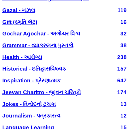
Gazal - ગઝલ
119
Gift (સ્મૃતિ ભેટ)
16
Gochar Agochar - અગોચર વિશ્વ
32
Grammar - વ્યાકરણના પુસ્તકો
38
Health - આરોગ્ય
238
Historical - ઇતિહાસવિષયક
157
Inspiration - પ્રેરણાત્મક
647
Jeevan Charitro - જીવન ચરિત્રો
174
Jokes - વિનોદનો ટુચકા
13
Journalism - પત્રકારત્વ
12
Language Learning
15