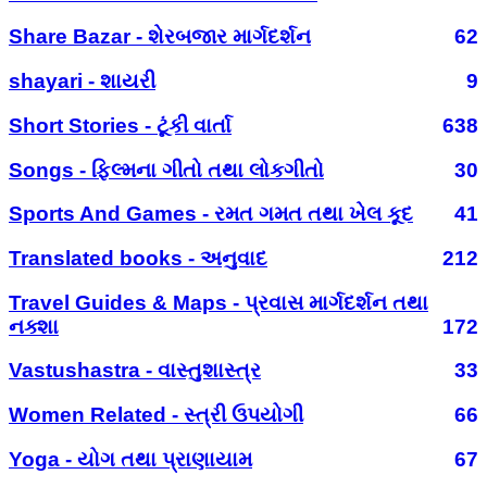
Share Bazar - શેરબજાર માર્ગદર્શન
62
shayari - શાયરી
9
Short Stories - ટૂંકી વાર્તા
638
Songs - ફિલ્મના ગીતો તથા લોકગીતો
30
Sports And Games - રમત ગમત તથા ખેલ કૂદ
41
Translated books - અનુવાદ
212
Travel Guides & Maps - પ્રવાસ માર્ગદર્શન તથા
નક્શા
172
Vastushastra - વાસ્તુશાસ્ત્ર
33
Women Related - સ્ત્રી ઉપયોગી
66
Yoga - યોગ તથા પ્રાણાયામ
67