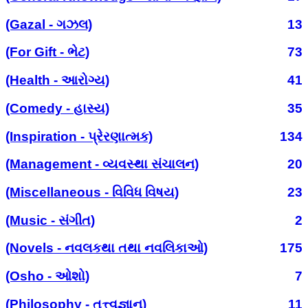
(Gazal - ગઝલ)
13
(For Gift - ભેટ)
73
(Health - આરોગ્ય)
41
(Comedy - હાસ્ય)
35
(Inspiration - પ્રેરણાત્મક)
134
(Management - વ્યવસ્થા સંચાલન)
20
(Miscellaneous - વિવિધ વિષય)
23
(Music - સંગીત)
2
(Novels - નવલકથા તથા નવલિકાઓ)
175
(Osho - ઓશો)
7
(Philosophy - તત્ત્વજ્ઞાન)
11