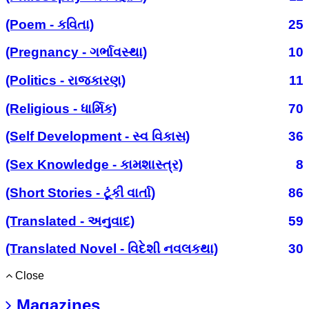
(Poem - કવિતા)
25
(Pregnancy - ગર્ભાવસ્થા)
10
(Politics - રાજકારણ)
11
(Religious - ધાર્મિક)
70
(Self Development - સ્વ વિકાસ)
36
(Sex Knowledge - કામશાસ્ત્ર)
8
(Short Stories - ટૂંકી વાર્તા)
86
(Translated - અનુવાદ)
59
(Translated Novel - વિદેશી નવલકથા)
30
Close
Magazines