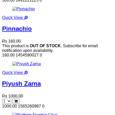
300.00
1491221123
0
Quick View
Pinnachio
Rs 160.00
This product is
OUT OF STOCK
. Subscribe for email
notification upon availability.
160.00
1454590027
0
Quick View
Piyush Zarna
Rs 1000.00
1000.00
1565260987
0