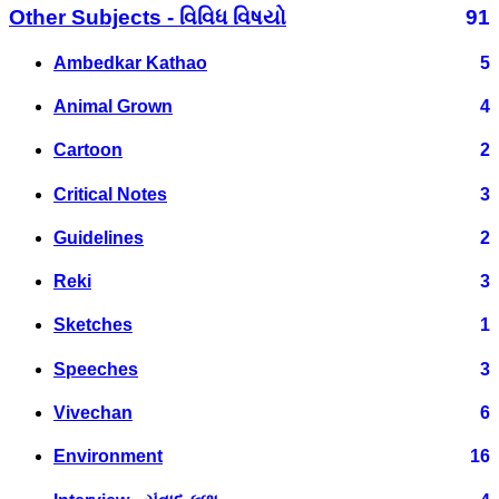
Other Subjects - વિવિધ વિષયો
91
Ambedkar Kathao
5
Animal Grown
4
Cartoon
2
Critical Notes
3
Guidelines
2
Reki
3
Sketches
1
Speeches
3
Vivechan
6
Environment
16