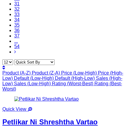
31
32
33
34
35
36
37
...
54
Product (A-Z)
Product (Z-A)
Price (Low-High)
Price (High-
Low)
Default (Low-High)
Default (High-Low)
Sales (High-
Low)
Sales (Low-High)
Rating (Worst-Best)
Rating (Best-
Worst)
Quick View
Petlikar Ni Shreshtha Vartao