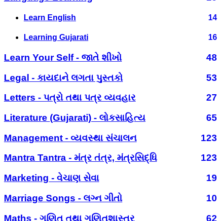
Learn English
14
Learning Gujarati
16
Learn Your Self - જાતે શીખો
48
Legal - કાયદાને લગતા પુસ્તકો
53
Letters - પત્રો તથા પત્ર વ્યવહાર
27
Literature (Gujarati) - લોકસાહિત્ય
65
Management - વ્યવસ્થા સંચાલન
123
Mantra Tantra - મંત્ર તંત્ર, મંત્રસિદ્ધિ
123
Marketing - વેચાણ સેવા
19
Marriage Songs - લગ્ન ગીતો
10
Maths - ગણિત તથા ગણિતશાસ્ત્ર
62