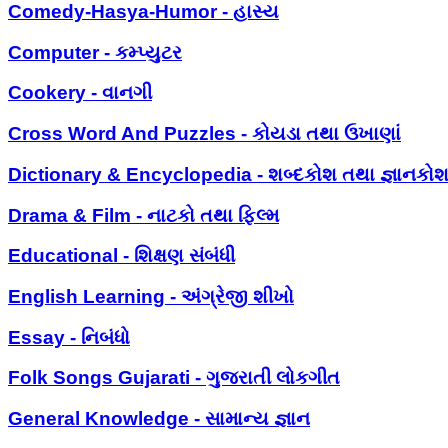
Comedy-Hasya-Humor - હાસ્ય
Computer - કમ્પ્યુટર
Cookery - વાનગી
Cross Word And Puzzles - કોયડા તથા ઉખાણાં
Dictionary & Encyclopedia - શબ્દકોશ તથા જ્ઞાનકો
Drama & Film - નાટકો તથા ફિલ્મ
Educational - શિક્ષણ સંબંધી
English Learning - અંગ્રેજી શીખો
Essay - નિબંધો
Folk Songs Gujarati - ગુજરાતી લોકગીત
General Knowledge - સામાન્ય જ્ઞાન