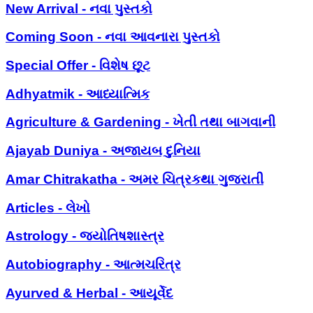
New Arrival - નવા પુસ્તકો
Coming Soon - નવા આવનારા પુસ્તકો
Special Offer - વિશેષ છૂટ
Adhyatmik - આધ્યાત્મિક
Agriculture & Gardening - ખેતી તથા બાગવાની
Ajayab Duniya - અજાયબ દુનિયા
Amar Chitrakatha - અમર ચિત્રકથા ગુજરાતી
Articles - લેખો
Astrology - જ્યોતિષશાસ્ત્ર
Autobiography - આત્મચરિત્ર
Ayurved & Herbal - આયૂર્વેદ