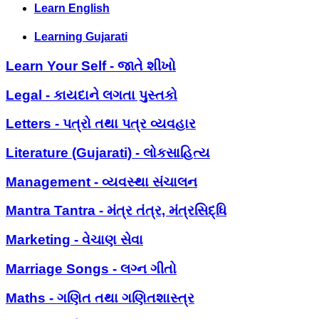
Learn English
Learning Gujarati
Learn Your Self - જાતે શીખો
Legal - કાયદાને લગતા પુસ્તકો
Letters - પત્રો તથા પત્ર વ્યવહાર
Literature (Gujarati) - લોકસાહિત્ય
Management - વ્યવસ્થા સંચાલન
Mantra Tantra - મંત્ર તંત્ર, મંત્રસિદ્ધિ
Marketing - વેચાણ સેવા
Marriage Songs - લગ્ન ગીતો
Maths - ગણિત તથા ગણિતશાસ્ત્ર