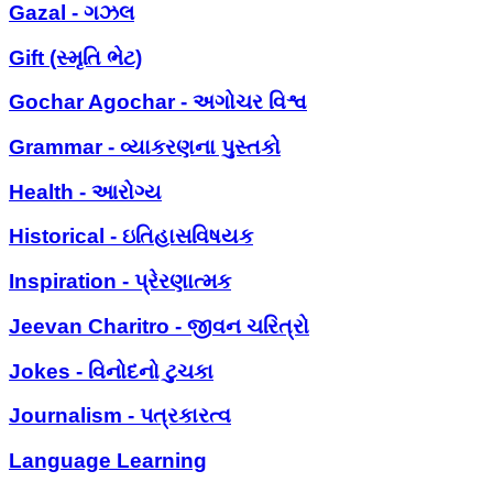
Gazal - ગઝલ
Gift (સ્મૃતિ ભેટ)
Gochar Agochar - અગોચર વિશ્વ
Grammar - વ્યાકરણના પુસ્તકો
Health - આરોગ્ય
Historical - ઇતિહાસવિષયક
Inspiration - પ્રેરણાત્મક
Jeevan Charitro - જીવન ચરિત્રો
Jokes - વિનોદનો ટુચકા
Journalism - પત્રકારત્વ
Language Learning